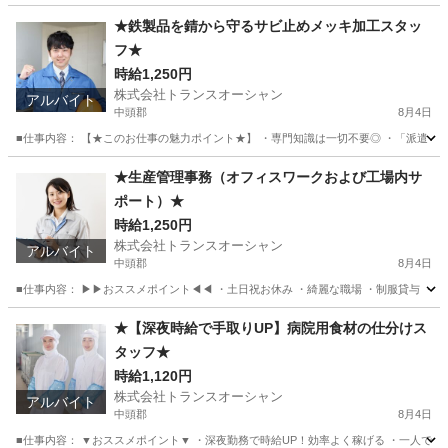
★鉄製品を錆から守るサビ止めメッキ加工スタッ
フ★
時給1,250円
株式会社トランスオーシャン
アルバイト
中頭郡
8月4日
■仕事内容： 【★このお仕事の魅力ポイント★】 ・専門知識は一切不要◎ ・「派遣→
沖縄
中頭郡
工場
スタッフ
★生産管理事務（オフィスワークおよび工場内サ
ポート）★
時給1,250円
株式会社トランスオーシャン
アルバイト
中頭郡
8月4日
■仕事内容： ▶▶おススメポイント◀◀ ・土日祝お休み ・綺麗な職場 ・制服貸与 ・
沖縄
中頭郡
その他
スタッフ
★【深夜時給で手取りUP】病院用食材の仕分けス
タッフ★
時給1,120円
株式会社トランスオーシャン
アルバイト
中頭郡
8月4日
■仕事内容： ▼おススメポイント▼ ・深夜勤務で時給UP！効率よく稼げる ・一人でモ