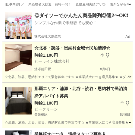
[仕事内容] ／ 未経験者大歓迎！資格不問！ 直接雇用実績アリ◎ 働きながらキャリア
沖縄
那覇市
工場
◎ダイソーでかんたん商品陳列◎週2〜OK❗️
シンプルな作業で未経験でも安心！
株式会社大創産業
Ad
☆北谷・読谷・恩納村全域☆民泊清掃☆
時給1,100円
ビーライン株式会社
浦添前田駅
8月6日
☆北谷、読谷、恩納村エリアで緊急募集です☆ ★事業拡大につき増員募集★ ★ダブルワ
沖縄
浦添市
浦添前田駅
清掃
土日
那覇エリア・浦添・北谷・読谷・恩納村で民泊清
掃アルバイト募集
時給1,100円
ビークリーン
美栄橋駅
8月6日
☆那覇、浦添、北谷、読谷、恩納村近郊で募集です☆ ★事業拡大につき増員募集★ ★ダブ
沖縄
那覇市
美栄橋駅
清掃
恩納村
業務拡大につき、清掃スタッフ募集🧹