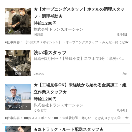
沖縄
中頭郡
工場
スタッフ
★【オープニングスタッフ】ホテルの調理スタッ
フ・調理補助★
時給1,200円
株式会社トランスオーシャン
アルバイト
国頭郡
8月4日
■仕事内容： 【✨おススメポイント✨】 ・オープニングスタッフ ・みんな一緒にゼロから
沖縄
国頭郡
キッチン
スタッフ
洗い場スタッフ
日給例1万円〜 /【登録不要】スマホで1分！単発バイ
ト一括検索✨
Lacotto
Ad
★【工場見学OK】未経験から始める金属加工・組
立作業スタッフ★
時給1,200円
株式会社トランスオーシャン
アルバイト
うるま市
8月4日
■仕事内容： ■■おススメポイント■■ ・未経験歓迎！難しいことはありません◎ ・土
沖縄
うるま市
工場
スタッフ
★2tトラック・ルート配送スタッフ★