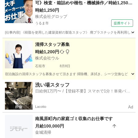
可》検査・箱詰めや梱包・機械操作／時給1,250円
／土日祝休み／残業少なめ／希望者は正社員登用
時給1,250円
株式会社グロップ
有
うるま市
提携サイト
[仕事内容] 《樹脂を使用した建築資材の製造スタッフ》 廃プラスチックを再利用し、建
沖縄
うるま市
仕分け
清掃スタッフ募集
時給1,200円
株式会社ウル
石垣市
8月8日
宿泊施設の清掃スタッフを募集させて頂きます 掃除機、床拭き、シーツ交換など
沖縄
石垣市
軽作業
洗い場スタッフ
日給例1万円〜 /【登録不要】スマホで1分！単発バイ
ト一括検索✨
Lacotto
Ad
南風原町内の家庭ゴミ収集のお仕事です
月給100,000円
金城清掃