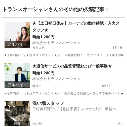
トランスオーシャン
さんのその他の投稿記事：
★【土日祝日休み】カーナビの動作確認・入力ス
タッフ★
時給1,200円
株式会社トランスオーシャン
アルバイト
うるま市
8月4日
■仕事内容： ＼★おススメポイント★／ ・未経験歓迎♬ ・オフィスワーク１年未満の”微
沖縄
うるま市
その他
スタッフ
★通信サービスの品質管理および一般事務★
時給1,200円
株式会社トランスオーシャン
アルバイト
浦添市
8月4日
■仕事内容： 【★おススメポイント★】 ・海が見える綺麗なオフィスでモチベーションU
沖縄
浦添市
一般事務
立体駐車場
洗い場スタッフ
日給例1万円〜 /【登録不要】スマホで1分！単発バイ
ト一括検索✨
Lacotto
Ad