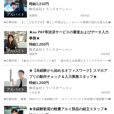
時給1,210円
株式会社トランスオーシャン
アルバイト
糸満市
8月4日
■仕事内容： 【ここがおすすめ】 難しい作業はなし！ルートや業務の流れを覚えれば、
沖縄
糸満市
配送
スタッフ
★au PAY等決済サービスの審査およびデータ入力
事務★
時給1,200円
株式会社トランスオーシャン
アルバイト
浦添市
8月4日
■仕事内容： 【★おススメのポイント★】 ・海が見える綺麗なオフィスでモチベーション
沖縄
浦添市
その他
立体駐車場
★【未経験から始めるオフィスワーク】スマホア
プリの動作チェック＆入力業務スタッフ★
時給1,200円
株式会社トランスオーシャン
アルバイト
うるま市
8月4日
■仕事内容： 事務・officeワーク未経験の方 ・オフィスワーク１年未満の”微経験”の
沖縄
うるま市
その他
スタッフ
★未経験歓迎の軽量アルミ部品の組立スタッフ★