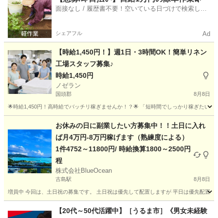
面接なし / 履歴書不要！空いている日づけで検索して
即日はたらける✨
シェアフル
Ad
【時給1,450円！】週1日・3時間OK！簡単リネン
工場スタッフ募集♪
時給1,450円
ノゼラン
国頭郡
8月8日
🌟時給1,450円！高時給でバッチリ稼ぎませんか！？🌟 「短時間でしっかり稼ぎたい」 「副
沖縄
国頭郡
工場
スタッフ
お休みの日に副業したい方募集中！！土日に入れ
ば月4万円-8万円稼げます（熟練度による）
1件4752～11800円/ 時給換算1800～2500円
程
株式会社BlueOcean
古島駅
8月8日
増員中 今回は、土日祝の募集です。 土日祝は優先して配置しますが 平日は優先配置でき
沖縄
国頭郡
古島駅
軽作業
業務委託
【20代～50代活躍中】［うるま市］《男女未経験