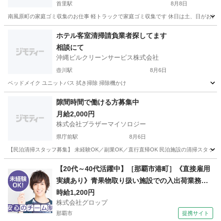
首里駅
8月8日
南風原町の家庭ゴミ収集のお仕事 軽トラックで家庭ゴミ収集です 休日は土、日がお休
沖縄
那覇市
首里駅
その他
軽トラック
ホテル客室清掃請負業者探してます
相談にて
沖縄ビルクリーンサービス株式会社
壺川駅
8月6日
ベッドメイク ユニットバス 拭き掃除 掃除機かけ
沖縄
那覇市
壺川駅
清掃
隙間時間で働ける方募集中
月給2,000円
株式会社ブラザーマイソロジー
県庁前駅
8月6日
【民泊清掃スタッフ募集】 未経験OK／副業OK／直行直帰OK 民泊施設の清掃スタッフを募
沖縄
那覇市
県庁前駅
清掃
スタッフ
【20代～40代活躍中】［那覇市港町］《直接雇用
実績あり》青果物取り扱い施設での入出荷業務／
日勤／残業なし／無料駐車場完備
時給1,200円
株式会社グロップ
那覇市
提携サイト