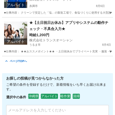
アルバイト
糸満市
8月6日
■仕事内容： クリーンで安定した「塩」の製造工場で、食塩づくりに使用する大型設備の
沖縄
糸満市
軽作業
製造工場
★【土日祝日お休み】アプリやシステムの動作チ
ェック・不具合入力★
時給1,200円
株式会社トランスオーシャン
アルバイト
うるま市
8月4日
■仕事内容： ★★おススメポイント★★ ・土日祝休みでプライベート充実 ・服装・髪型自
沖縄
うるま市
その他
スタッフ
ページTOPへ
お探しの投稿が見つからなかった方
ご希望の条件を登録するだけで、新着情報をいち早くお届け出来ま
す。
沖縄県
アルバイト
軽作業
清掃
選択中の条件