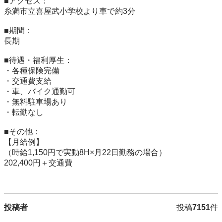
■アクセス：

糸満市立喜屋武小学校より車で約3分

■期間：

長期

■待遇・福利厚生：

・各種保険完備

・交通費支給

・車、バイク通勤可

・無料駐車場あり

・転勤なし

■その他：

【月給例】

（時給1,150円で実動8H×月22日勤務の場合）

202,400円＋交通費

投稿者
投稿
7151
件