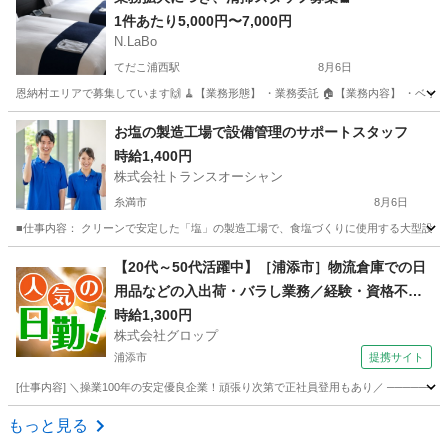
1件あたり5,000円〜7,000円
N.LaBo
てだこ浦西駅
8月6日
恩納村エリアで募集しています🙌 🧹【業務形態】 ・業務委託 🏠【業務内容】 ・ベッドメ
沖縄
国頭郡
てだこ浦西駅
清掃
スタッフ
お塩の製造工場で設備管理のサポートスタッフ
時給1,400円
株式会社トランスオーシャン
糸満市
8月6日
■仕事内容： クリーンで安定した「塩」の製造工場で、食塩づくりに使用する大型設備の
沖縄
糸満市
軽作業
製造工場
【20代～50代活躍中】［浦添市］物流倉庫での日
用品などの入出荷・バラし業務／経験・資格不問
／屋根付きの定温倉庫での作業／社員登用制度あ
時給1,300円
株式会社グロップ
り
浦添市
提携サイト
[仕事内容] ＼操業100年の安定優良企業！頑張り次第で正社員登用もあり／ ───────
沖縄
浦添市
工場
もっと見る