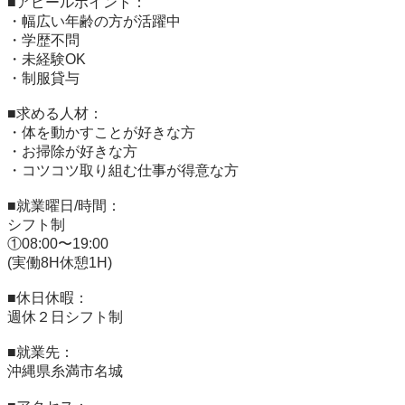
■アピールポイント：

・幅広い年齢の方が活躍中

・学歴不問

・未経験OK

・制服貸与

■求める人材：

・体を動かすことが好きな方

・お掃除が好きな方

・コツコツ取り組む仕事が得意な方

■就業曜日/時間：

シフト制

①08:00〜19:00

(実働8H休憩1H)

■休日休暇：

週休２日シフト制

■就業先：

沖縄県糸満市名城
