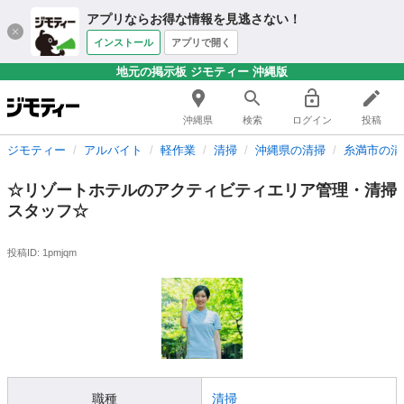
アプリならお得な情報を見逃さない！
インストール
アプリで開く
地元の掲示板 ジモティー 沖縄版
沖縄県
検索
ログイン
投稿
ジモティー
アルバイト
軽作業
清掃
沖縄県の清掃
糸満市の清
☆リゾートホテルのアクティビティエリア管理・清掃
スタッフ☆
投稿ID: 1pmjqm
職種
清掃