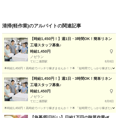
清掃(軽作業)のアルバイトの関連記事
【時給1,450円！】週1日・3時間OK！簡単リネン
工場スタッフ募集♪
時給1,450円
ノゼラン
てだこ浦西駅
8月8日
🌟時給1,450円！高時給でバッチリ稼ぎませんか！？🌟 「短時間でしっかり稼ぎたい」 「副
沖縄
国頭郡
てだこ浦西駅
工場
スタッフ
【時給1,450円！】週1日・3時間OK！簡単リネン
工場スタッフ募集♪
時給1,450円
ノゼラン
てだこ浦西駅
8月8日
🌟時給1,450円！高時給でバッチリ稼ぎませんか！？🌟 「短時間でしっかり稼ぎたい」 「副
沖縄
名護市
てだこ浦西駅
工場
スタッフ
【急募/即日払い】日給1万円の除草作業🌿