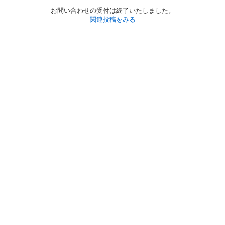
お問い合わせの受付は終了いたしました。
関連投稿をみる
初めての方へ
利用規約
プライバシーポリシー
プライバシー・ステートメント
健全化に資する運用方針
お問い合わせ
運営会社
サイトマップ
ご利用ガイド
フリーワードで探す
PC版で表示
都道府県選択
特定商取引法の表示
利用者情報の外部送信について
© 2011-
2026
Jmty, Inc.