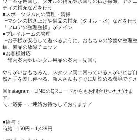
ワー室を巡回し、タオルの補充や水回りの拭き掃除、アメニ
ティの補充などを行う

■スポーツジム内の管理・清掃

┗マシンの拭き上げや備品の補充（タオル・水）などを行う
「フロアの整理整頓」がメイン

■プレイルームの管理

┗お子様が安心して遊べるように、おもちゃの除菌や整理整
頓、備品の故障チェック

■お客様対応

┗館内案内やレンタル用品の案内・見回り

やりがいはもちろん、スタッフ同士困っている人がいれば自
然と手を差し伸べる、新人さんもすぐに馴染める環境です♬

※Instagram・LINEのQRコードからもお問合せいただけま
す。

＼ご応募・ご連絡お待ちしております／

■給与：

時給1,150円～1,438円
