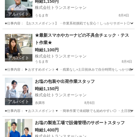
時給1,150円
株式会社トランスオーシャン
アルバイト
うるま市
8月4日
■仕事内容： 【おススメポイント】 ・作業系初挑戦でも安心！しっかりサポート◎ ・軽量
沖縄
うるま市
工場
スタッフ
★最新スマホやカーナビの不具合チェック・テス
ト作業★
時給1,100円
株式会社トランスオーシャン
アルバイト
うるま市
8月4日
■仕事内容： ▶おすすめポイント◀ ・残業なし×土日祝休みで自分時間をしっかり確保 
沖縄
うるま市
その他
スタッフ
お塩の包装や出荷作業スタッフ
時給1,150円
株式会社トランスオーシャン
アルバイト
糸満市
8月6日
■仕事内容： ▼おススメポイント▼ ・簡単作業で未経験でも始めやすい◎ ・土日祝休み＆
沖縄
糸満市
軽作業
スタッフ
お塩の製造工場で設備管理のサポートスタッフ
時給1,400円
株式会社トランスオーシャン