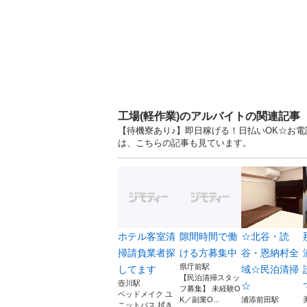
工場(軽作業)のアルバイトの関連記事
【待機寮あり♪】即日稼げる！日払いOK☆お電話
は、こちらの記事も見ています。
ホテル客室清
隙間時間で働
☆北谷・読
掃請負業者探
ける方募集中
谷・恩納村全
県庁前駅
してます
域☆民泊清掃
【民泊清掃スタッ
壺川駅
☆
フ募集】 未経験O
ベッドメイク ユ
K／副業O...
浦添前田駅
ニットバス 拭き