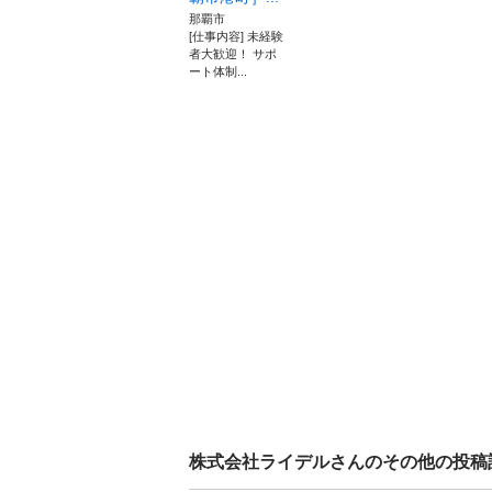
那覇市
[仕事内容] 未経験
者大歓迎！ サポ
ート体制...
株式会社ライデル
さんのその他の投稿