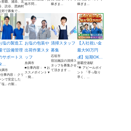
☆那覇、浦添、北
格不問...
稼ぎま...
稼ぎま...
谷、読谷、恩納村
近郊で募集で...
お塩の製造工
お塩の包装や
清掃スタッフ
【入社祝い金
場で設備管理
出荷作業スタ
募集
最大90万円
石垣市
のサポートス
ッフ
💰】短期OK...
宿泊施設の清掃ス
糸満市
那覇空港駅
タ...
タッフを募集させ
■仕事内容： ▼お
"🌟 アピールポイ
糸満市
て頂きます ...
ススメポイント▼
ント 「手っ取り
■仕事内容： クリ
・簡...
早く、...
ーンで安定した
「塩」の製...