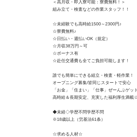
＜高月収・即入寮可能：寮費無料！＞   

組み立て・検査などの作業スタッフ！！

☆未経験でも高時給1500～2300円♪        

☆寮費無料♪　　　

☆日払い・週払いOK（規定）

☆月収38万円～可

☆ボーナス有

☆赴任交通費も全てご負担可能します！　　

誰でも簡単にできる組立・検査・軽作業！

オープニング募集/皆同じスタートで安心　　　
「お金」「住まい」「仕事」ぜーんぶゲット！
高時給＆長期安定、充実した福利厚生満載☆☆
◆未経◇学歴不問学歴不問

※18歳以上（労基法61条）

☆求める人材☆
