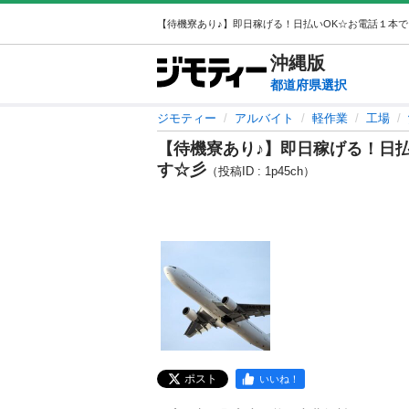
沖縄
版
都道府県選択
ジモティー
アルバイト
軽作業
工場
【待機寮あり♪】即日稼げる！日
す☆彡
（投稿ID : 1p45ch）
ポスト
いいね！