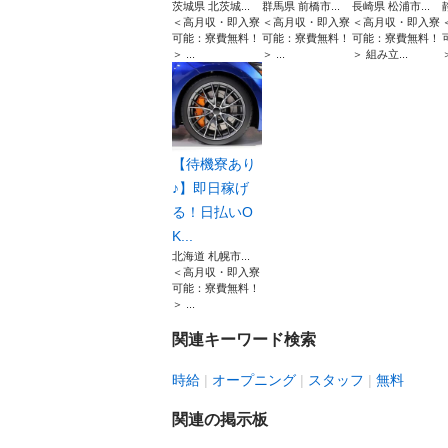
茨城県 北茨城...
群馬県 前橋市...
長崎県 松浦市...
＜高月収・即入寮
＜高月収・即入寮
＜高月収・即入寮
可能：寮費無料！
可能：寮費無料！
可能：寮費無料！
＞ ...
＞ ...
＞ 組み立...
＞
【待機寮あり
♪】即日稼げ
る！日払いO
K...
北海道 札幌市...
＜高月収・即入寮
可能：寮費無料！
＞ ...
関連キーワード検索
時給
オープニング
スタッフ
無料
関連の掲示板