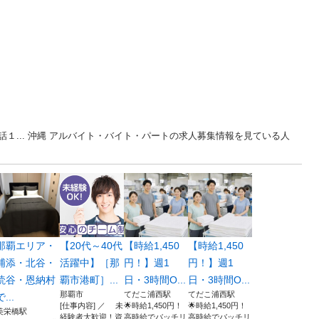
１... 沖縄 アルバイト・バイト・パートの求人募集情報を見ている人
那覇エリア・
【20代～40代
【時給1,450
【時給1,450
浦添・北谷・
活躍中】［那
円！】週1
円！】週1
読谷・恩納村
覇市港町］...
日・3時間O...
日・3時間O...
那覇市
てだこ浦西駅
てだこ浦西駅
で...
[仕事内容] ／ 未
🌟時給1,450円！
🌟時給1,450円！
美栄橋駅
経験者大歓迎！資
高時給でバッチリ
高時給でバッチリ