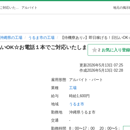
【待機寮あり♪】即日稼げる！日払いOK☆お電話１本でご対応いたします☆彡 (株式会社ライデル) うるまの工場の無料求人広告・アルバイト・バイト募集情報｜ジモティー
アルバイト
地元の掲示
沖縄県の工場
うるま市の工場
【待機寮あり♪】即日稼げる！日払いO
払いOK☆お電話１本でご対応いたしま
2
お気に入り登
更新
2026年5月13日 07:25
作成
2026年5月13日 02:28
雇用形態
アルバイト・パート
業種
工場
給与
時給1,600円
地域
うるま市
勤務地
沖縄県うるま市
交通
-
勤務時間
8：00〜17：00 　20：00〜5：