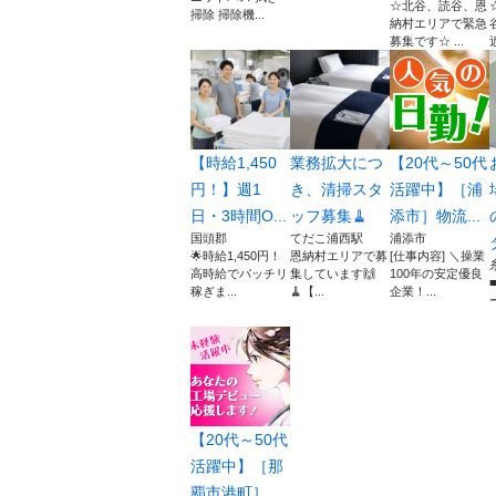
☆北谷、読谷、恩
掃除 掃除機...
納村エリアで緊急
募集です☆ ...
【時給1,450
業務拡大につ
【20代～50代
円！】週1
き、清掃スタ
活躍中】［浦
日・3時間O...
ッフ募集🧹
添市］物流...
国頭郡
てだこ浦西駅
浦添市
🌟時給1,450円！
恩納村エリアで募
[仕事内容] ＼操業
高時給でバッチリ
集しています🙌
100年の安定優良
稼ぎま...
🧹【...
企業！...
【20代～50代
活躍中】［那
覇市港町］...