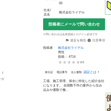
00
社名/
株式会社ライデル
店名
投稿者にメールで問い合わせ
※問い合わせは会員登録とログイン必須です
違反を報告
注意事項
投稿者
株式会社ライデル

男性
投稿： 
4714
0.0
　

認証とは
身分証
電話番号
法人書類
　　　　　



工場、施工管理、保全に特化した紹介会社
になります。 全国数千件の案件から住み
込みや通勤で働...