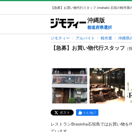
沖縄
版
都道府県選択
ジモティー
アルバイト
軽作業
沖縄県
【急募】お買い物代行スタッフ
（投稿
ポスト
いいね！
レストランBrasinha石垣島ではお買い物
ています。
