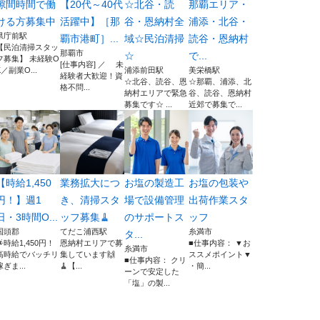
隙間時間で働
【20代～40代
☆北谷・読
那覇エリア・
ける方募集中
活躍中】［那
谷・恩納村全
浦添・北谷・
県庁前駅
覇市港町］...
域☆民泊清掃
読谷・恩納村
【民泊清掃スタッ
那覇市
☆
で...
フ募集】 未経験O
[仕事内容] ／ 未
K／副業O...
浦添前田駅
美栄橋駅
経験者大歓迎！資
☆北谷、読谷、恩
☆那覇、浦添、北
格不問...
納村エリアで緊急
谷、読谷、恩納村
募集です☆ ...
近郊で募集で...
【時給1,450
業務拡大につ
お塩の製造工
お塩の包装や
円！】週1
き、清掃スタ
場で設備管理
出荷作業スタ
日・3時間O...
ッフ募集🧹
のサポートス
ッフ
国頭郡
てだこ浦西駅
糸満市
タ...
🌟時給1,450円！
恩納村エリアで募
■仕事内容： ▼お
糸満市
高時給でバッチリ
集しています🙌
ススメポイント▼
■仕事内容： クリ
稼ぎま...
🧹【...
・簡...
ーンで安定した
「塩」の製...