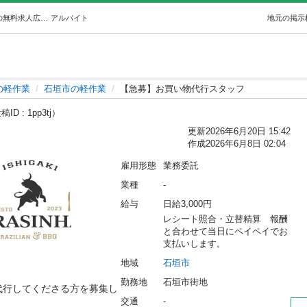
【急募】お買い物代行スタッフ (mahalo) 石垣の軽作業の無料求人広告・アルバイト・バイト募集情報｜ジモティー
アルバイト
地元の掲示
の軽作業
石垣市の軽作業
【急募】お買い物代行スタッフ
ID : 1pp3tj）
更新
2026年6月20日 15:42
作成
2026年6月8日 02:04
雇用形態
業務委託
業種
-
給与
日給3,000円
レシート照合・立替精算　報酬
と合わせて当日にペイペイでお
支払いします。
地域
石垣市
勤務地
石垣市街地
を代行してくださる方を募集し
交通
-