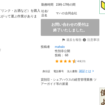
勤務時間
15時-17時の間
ドリンク・お酒など）を購入
社名/
マハロ合同会社
店名
上がって運ぶ作業がありま
お問い合わせの受付は
終了いたしました。
違反を報告
注意事項
投稿者
mahalo


性別非公開
投稿： 
68
4.6
(
19
)
認証とは
身分証
電話番号
法人書類

貸別荘・シェアハウスの経営管理業務 ツ
アーガイド等の派遣