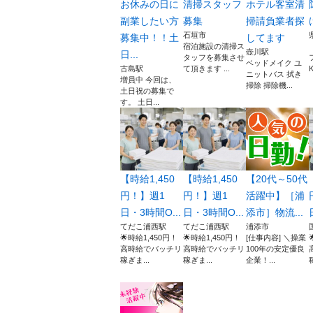
お休みの日に
清掃スタッフ
ホテル客室清
副業したい方
募集
掃請負業者探
石垣市
募集中！！土
してます
宿泊施設の清掃ス
壺川駅
日...
タッフを募集させ
ベッドメイク ユ
古島駅
て頂きます ...
ニットバス 拭き
増員中 今回は、
掃除 掃除機...
土日祝の募集で
す。 土日...
【時給1,450
【時給1,450
【20代～50代
円！】週1
円！】週1
活躍中】［浦
日・3時間O...
日・3時間O...
添市］物流...
てだこ浦西駅
てだこ浦西駅
浦添市
🌟時給1,450円！
🌟時給1,450円！
[仕事内容] ＼操業
高時給でバッチリ
高時給でバッチリ
100年の安定優良
稼ぎま...
稼ぎま...
企業！...