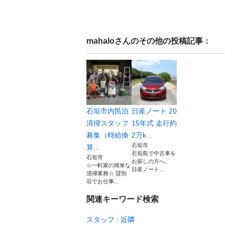
mahalo
さんのその他の投稿記事：
石垣市内民泊
日産ノート 20
清掃スタッフ
15年式 走行約
募集（時給換
2万k...
石垣市
算...
石垣島で中古車を
石垣市
お探しの方へ。
☆一軒家の簡単な
日産ノート...
清掃業務☆ 貸別
荘でお仕事...
関連キーワード検索
スタッフ
近隣