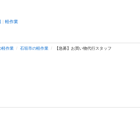
報
軽作業
の軽作業
石垣市の軽作業
【急募】お買い物代行スタッフ
バシーポリシー
プライバシー・ステートメント
健全化に資する運用
プ
ご利用ガイド
フリーワードで探す
特定商取引法の表示
利用