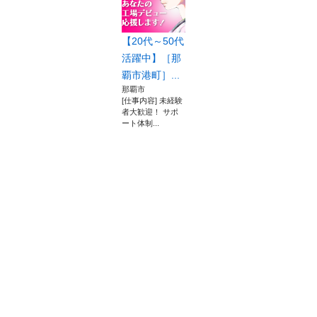
【20代～50代
活躍中】［那
覇市港町］...
那覇市
[仕事内容] 未経験
者大歓迎！ サポ
ート体制...