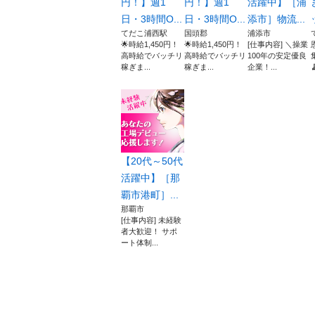
円！】週1
円！】週1
活躍中】［浦
日・3時間O...
日・3時間O...
添市］物流...
てだこ浦西駅
国頭郡
浦添市
🌟時給1,450円！
🌟時給1,450円！
[仕事内容] ＼操業
高時給でバッチリ
高時給でバッチリ
100年の安定優良
稼ぎま...
稼ぎま...
企業！...

【20代～50代
活躍中】［那
覇市港町］...
那覇市
[仕事内容] 未経験
者大歓迎！ サポ
ート体制...