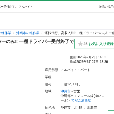
運転代行、高収入‼️※二種ドライバーのみ‼️ 一種ドライバー受付終了です。 (まえだ) てだこ浦西の軽作業の無料求人広告・アルバイト・バイト募集情報｜ジモティー
アルバイト
地元の掲示
の軽作業
沖縄市の軽作業
運転代行、高収入‼️※二種ドライバーのみ‼️ 
ーのみ‼️ 一種ドライバー受付終了で
25
お気に入り登録
更新
2026年7月2日 14:52
作成
2026年6月27日 13:39
雇用形態
アルバイト・パート
業種
-
給与
日給12,000円
地域
沖縄市
 - 宮里
沖縄都市モノレール線(ゆいレ
ール) - 
てだこ浦西駅
勤務地
沖縄市、北谷町、那覇市