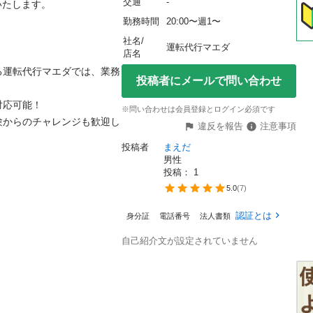
交通
-
たします。

勤務時間
20:00〜週1〜
社名/
運転代行マエダ
店名
る運転代行マエダでは、業務
投稿者にメールで問い合わせ
応可能！

※問い合わせは会員登録とログイン必須です
験からのチャレンジも歓迎し
違反を報告
注意事項
投稿者
まえだ
男性
投稿： 
1
5.0
(
7
)
認証とは
身分証
電話番号
法人書類
自己紹介文が設定されていません