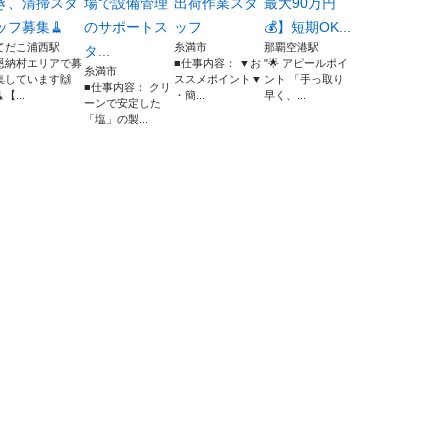
き、清掃スタ
場で設備管理
出荷作業スタ
最大90万円
ッフ募集🧹
のサポートス
ッフ
💰】短期OK...
てだこ浦西駅
糸満市
那覇空港駅
タ...
恩納村エリアで募
■仕事内容： ▼お
"🌟 アピールポイ
糸満市
集しています🙌
ススメポイント▼
ント 「手っ取り
■仕事内容： クリ
【...
・簡...
早く、...
ーンで安定した
「塩」の製...