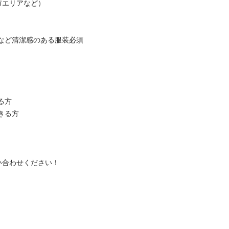
エリアなど）

など清潔感のある服装必須

方

る方

合わせください！
