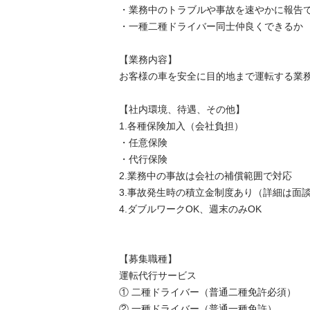
・業務中のトラブルや事故を速やかに報告で
・一種二種ドライバー同士仲良くできるか

【業務内容】

お客様の車を安全に目的地まで運転する業務
【社内環境、待遇、その他】

1.各種保険加入（会社負担）

・任意保険

・代行保険

2.業務中の事故は会社の補償範囲で対応

3.事故発生時の積立金制度あり（詳細は面談
4.ダブルワークOK、週末のみOK

【募集職種】

運転代行サービス

① 二種ドライバー（普通二種免許必須）

② 一種ドライバー（普通一種免許）
