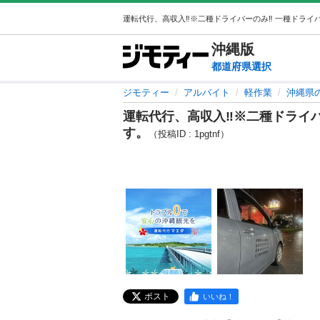
沖縄
版
都道府県選択
ジモティー
アルバイト
軽作業
沖縄県
運転代行、高収入‼️※二種ドライバ
す。
（投稿ID : 1pgtnf）
ポスト
いいね！