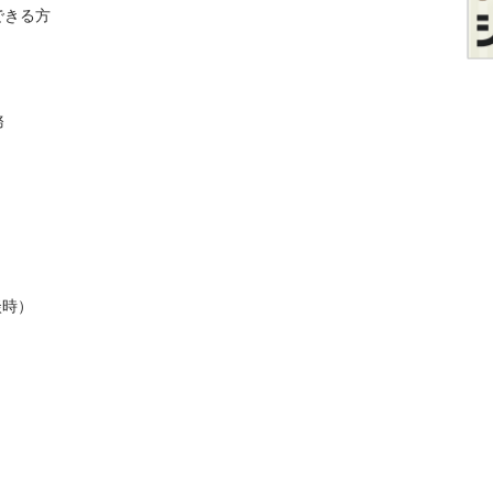
きる方



時）
