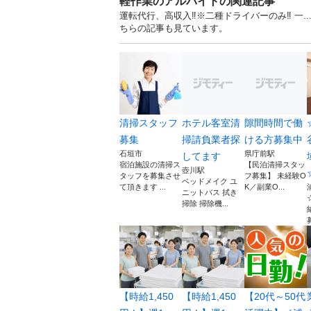
軽作業のアルバイトの関連記事
運転代行、高収入‼️※二種ドライバーのみ‼️ 一
ちらの記事も見ています。
清掃スタッフ
ホテル客室清
隙間時間で働
募集
掃請負業者探
ける方募集中
石垣市
県庁前駅
してます
宿泊施設の清掃ス
【民泊清掃スタッ
壺川駅
タッフを募集させ
フ募集】 未経験O
ベッドメイク ユ
て頂きます ...
K／副業O...
ニットバス 拭き
掃除 掃除機...
【時給1,450
【時給1,450
【20代～50代