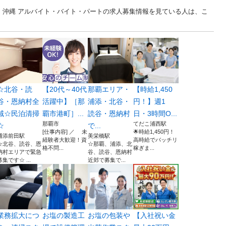
... 沖縄 アルバイト・バイト・パートの求人募集情報を見ている人は、こ
☆北谷・読
【20代～40代
那覇エリア・
【時給1,450
谷・恩納村全
活躍中】［那
浦添・北谷・
円！】週1
域☆民泊清掃
覇市港町］...
読谷・恩納村
日・3時間O...
那覇市
てだこ浦西駅
☆
で...
[仕事内容] ／ 未
🌟時給1,450円！
浦添前田駅
美栄橋駅
経験者大歓迎！資
高時給でバッチリ
☆北谷、読谷、恩
☆那覇、浦添、北
格不問...
稼ぎま...
納村エリアで緊急
谷、読谷、恩納村
募集です☆ ...
近郊で募集で...
業務拡大につ
お塩の製造工
お塩の包装や
【入社祝い金