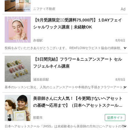
ニフティ不動産
Ad
【9月受講限定❤️‍🔥受講料75,000円】１DAYフェイ
シャルワックス講座｜未経験OK
赤嶺駅
8月6日
投稿をみていただきありがとうございます。 REI•FLOWセラピスト協会の姉妹校、 Light
沖縄
那覇市
赤嶺駅
美容健康
フェイシャル
【3日間完結】フラワー＆ニュアンスアート セル
フジェルネイル講座
浦添前田駅
8月5日
基本のレッスンに加え、人気のニュアンスアートや本格的な手描きフラワーアートまでマ
沖縄
宜野湾市
浦添前田駅
ネイル
アート
美容師さんに大人気！【今更聞けないヘアセット
の基礎〜応用まで】（日本ヘアセットスクール
（Japan Hair Set School） 【JHSS沖縄校】お仕
那覇市
提携サイト
事しながら学べる♪）
日本ヘアセットスクール『JHSS』は未経験者から美容師の方向けにヘアセットの専門知