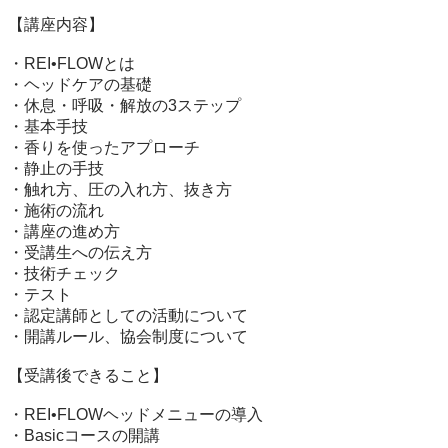
【講座内容】

・REI•FLOWとは

・ヘッドケアの基礎

・休息・呼吸・解放の3ステップ

・基本手技

・香りを使ったアプローチ

・静止の手技

・触れ方、圧の入れ方、抜き方

・施術の流れ

・講座の進め方

・受講生への伝え方

・技術チェック

・テスト

・認定講師としての活動について

・開講ルール、協会制度について

【受講後できること】

・REI•FLOWヘッドメニューの導入

・Basicコースの開講
