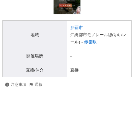
那覇市
地域
沖縄都市モノレール線(ゆいレ
ール) -
赤嶺駅
開催場所
-
直接/仲介
直接
注意事項
通報