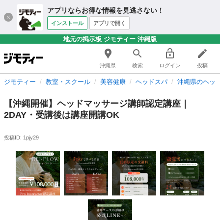
アプリならお得な情報を見逃さない！
インストール
アプリで開く
地元の掲示板 ジモティー 沖縄版
沖縄県
検索
ログイン
投稿
ジモティー
教室・スクール
美容健康
ヘッドスパ
沖縄県のヘッ
【沖縄開催】ヘッドマッサージ講師認定講座｜
2DAY・受講後は講座開講OK
投稿ID: 1pjy29