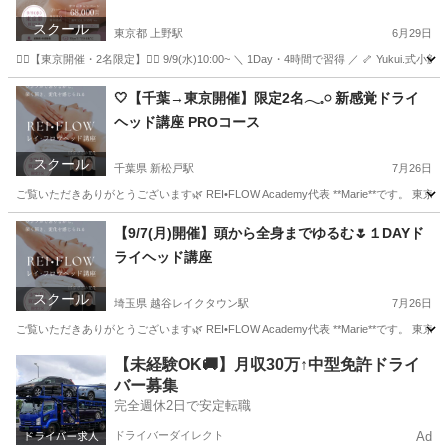
スクール
東京都 上野駅
6月29日
❤️‍🔥【東京開催・2名限定】❤️‍🔥 9/9(水)10:00~ ＼ 1Day・4時間で習得 ／ 🦴 Y
東京
墨田区
上野駅
その他
小顔
🤍【千葉→東京開催】限定2名𓂃𓈒𓏸 新感覚ドライ
ヘッド講座 PROコース
スクール
千葉県 新松戸駅
7月26日
ご覧いただきありがとうございます🌿 REI•FLOW Academy代表 **Marie**です。 東京都
千葉
松戸市
新松戸駅
ヘッドスパ
ヘッド
【9/7(月)開催】頭から全身までゆるむ🌷１DAYド
ライヘッド講座
スクール
埼玉県 越谷レイクタウン駅
7月26日
ご覧いただきありがとうございます🌿 REI•FLOW Academy代表 **Marie**です。 東
埼玉
川越市
越谷レイクタウン駅
快眠
ヘッド
【未経験OK🚚】月収30万↑中型免許ドライ
バー募集
完全週休2日で安定転職
ドライバーダイレクト
Ad