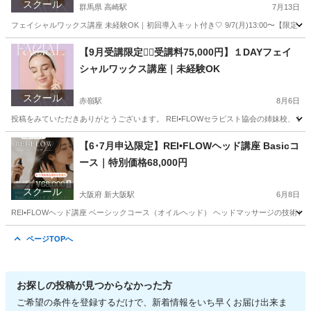
スクール
群馬県 高崎駅
7月13日
フェイシャルワックス講座 未経験OK｜初回導入キット付き🤍 9/7(月)13:00〜【限定２名】 ご
群馬
前橋市
高崎駅
スキンケア
フェイシャル
【9月受講限定❤️‍🔥受講料75,000円】１DAYフェイ
シャルワックス講座｜未経験OK
スクール
赤嶺駅
8月6日
投稿をみていただきありがとうございます。 REI•FLOWセラピスト協会の姉妹校、 Light
沖縄
那覇市
赤嶺駅
美容健康
フェイシャル
【6･7月申込限定】REI•FLOWヘッド講座 Basicコ
ース｜特別価格68,000円
スクール
大阪府 新大阪駅
6月8日
REI•FLOWヘッド講座 ベーシックコース（オイルヘッド） ヘッドマッサージの技術を、 
大阪
大阪市
新大阪駅
快眠
ヘッド
ページTOPへ
お探しの投稿が見つからなかった方
ご希望の条件を登録するだけで、新着情報をいち早くお届け出来ま