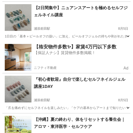
沖縄
那覇市
ヘアメイク
【2日間集中】ニュアンスアートを極めるセルフジ
ェルネイル講座
浦添前田駅
8月5日
1日目の「基本＋ピールオフの扱い」に加え、ピールオフジェルの持ちや剥がれたタイミン
沖縄
宜野湾市
浦添前田駅
美容健康
アート
【格安物件多数✨】家賃4万円以下多数
【保証人ナシ】賃貸物件多数掲載！
ニフティ不動産
Ad
『初心者歓迎』自分で楽しむセルフネイルジェル
講座1DAY
浦添前田駅
8月5日
「爪を痛めずにセルフネイルを楽しみたい」「ケアの基本からアートまで知りたい！」そ
沖縄
宜野湾市
浦添前田駅
ネイル
講座
【沖縄】夏の終わり、体をリセットする養生会｜
アロマ・東洋医学・セルフケア