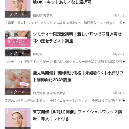
験OK・キットあり／なし選択可
スクール
福岡県 博多駅
7月13日
【福岡・博多】 フェイシャルワックス講座 未経験OK｜初回導入キット付き🤍 ご覧いただきありが
福岡
福岡市
博多駅
その他
フェイシャル
ジモティー限定受講料｜新しい耳つぼ♡引き寄せ
耳つぼセラピスト講座
スクール
那覇市
6月22日
ポジティブ心理学アドバイザー 兼 EJA耳つぼジュエリー協会認定講師 監修❤️‍🔥 🤍
沖縄
那覇市
美容健康
つぼ
鹿児島開催】初回特別価格｜未経験OK｜小顔リフ
ト講師向け2DAY講座
スクール
鹿児島県 鹿児島中央駅
6月14日
美容のお仕事に興味がある方、 小顔メニューを学びたい方、 今後は技術を“教える側”として
鹿児島
鹿児島市
鹿児島中央駅
リフトアップ
小顔
東京開催【9/7(月)開催】フェイシャルワックス講
座｜導入キット付き