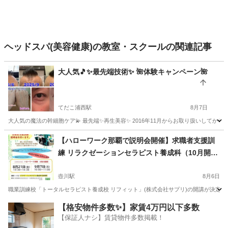
ヘッドスパ(美容健康)の教室・スクールの関連記事
大人気🎵✨最先端技術✨ 🌺体験キャンペーン🌺
てだこ浦西駅
8月7日
大人気の魔法の幹細胞ケア💫 最先端✨再生美容✨ 2016年11月からお取り扱いしてから
沖縄
宜野湾市
てだこ浦西駅
スキンケア
40代
【ハローワーク那覇で説明会開催】求職者支援訓
練 リラクゼーションセラピスト養成科（10月開
講・受講料無料※）
壺川駅
8月6日
職業訓練校「トータルセラピスト養成校 リフィット」(株式会社サプリ)の開講が決定い
沖縄
那覇市
壺川駅
マッサージ
求職者支援訓練
【格安物件多数✨】家賃4万円以下多数
【保証人ナシ】賃貸物件多数掲載！