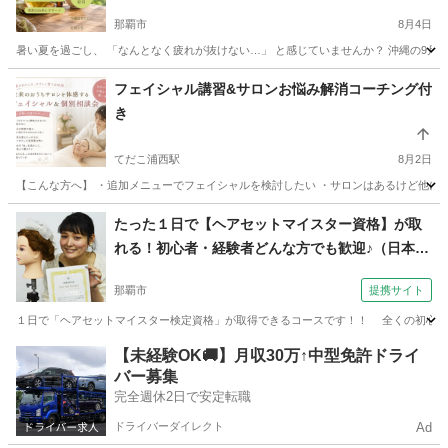
那覇市
8月4日
暑い夏を過ごし、 「なんとなく疲れが抜けない…」 と感じていませんか？ 沖縄の9月は
沖縄
那覇市
美容健康
東洋医学
フェイシャル講習&サロンお悩み解消コーチング付
き
てだこ浦西駅
8月2日
【こんな方へ】 ・追加メニューでフェイシャルを検討したい ・サロンはあるけど他に新
沖縄
中頭郡
てだこ浦西駅
エステ
フェイシャル
たった１日で【ヘアセットマイスター資格】が取
れる！初心者・経験者どんな方でも歓迎♪（日本ヘ
アセットスクール （Japan Hair Set School）
那覇市
提携サイト
【JHSS沖縄校】お仕事しながら学べる♪）
１日で「ヘアセットマイスター検定資格」が取得できるコースです！！ 全くの初心者か
沖縄
那覇市
ヘアメイク
【未経験OK🚚】月収30万↑中型免許ドライ
バー募集
完全週休2日で安定転職
ドライバーダイレクト
Ad