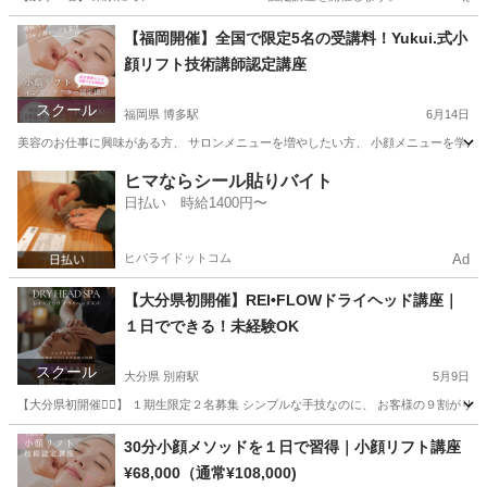
東京
江東区
品川駅
美容健康
講座
【福岡開催】全国で限定5名の受講料！Yukui.式小
顔リフト技術講師認定講座
スクール
福岡県 博多駅
6月14日
美容のお仕事に興味がある方、 サロンメニューを増やしたい方、 小顔メニューを学んでみたい方
福岡
福岡市
博多駅
リフトアップ
小顔
ヒマならシール貼りバイト
日払い 時給1400円〜
ヒバライドットコム
Ad
【大分県初開催】REI•FLOWドライヘッド講座｜
１日でできる！未経験OK
スクール
大分県 別府駅
5月9日
【大分県初開催❤️‍🔥】 １期生限定２名募集 シンプルな手技なのに、 お客様の９割がリピートす
大分
別府市
別府駅
快眠
30分小顔メソッドを１日で習得｜小顔リフト講座
¥68,000（通常¥108,000)