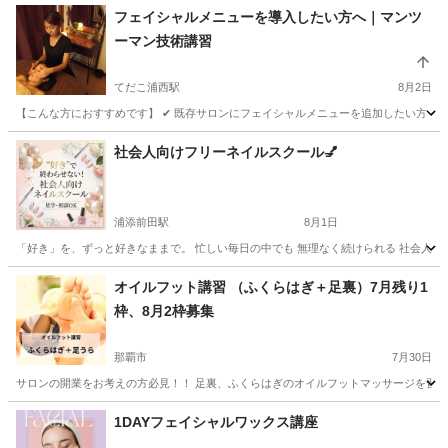
フェイシャルメニューを導入したい方へ｜マンツ
ーマン技術講習
てだこ浦西駅
8月2日
【こんな方におすすめです】 ✔ 既存サロンにフェイシャルメニューを追加したい方 ✔ こ
沖縄
中頭郡
てだこ浦西駅
エステ
フェイシャル
社会人向けフリーネイルスクール💅
浦添前田駅
8月1日
「好き」を、ずっと好きなままで。 忙しい毎日の中でも 無理なく続けられる 社会人のため
沖縄
中頭郡
浦添前田駅
ネイル
社会人
オイルフット講習 （ふくらはぎ＋足裏）7月残り1
枠、8月2枠募集
那覇市
7月30日
サロンの開業をお考えの方必見！！ 足裏、ふくらはぎのオイルフットマッサージを習得し
沖縄
那覇市
フットマッサージ
ふくらはぎ
1DAYフェイシャルワックス講座