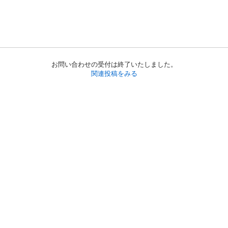
お問い合わせの受付は終了いたしました。
関連投稿をみる
初めての方へ
利用規約
プライバシーポリシー
プライバシー・ステートメント
健全化に資する運用方針
お問い合わせ
運営会社
サイトマップ
ご利用ガイド
フリーワードで探す
PC版で表示
都道府県選択