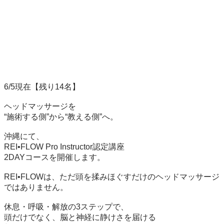
6/5現在【残り14名】

ヘッドマッサージを

“施術する側”から“教える側”へ。

沖縄にて、

REI•FLOW Pro Instructor認定講座

2DAYコースを開催します。

REI•FLOWは、ただ頭を揉みほぐすだけのヘッドマッサージ
ではありません。

休息・呼吸・解放の3ステップで、

頭だけでなく、脳と神経に静けさを届ける
