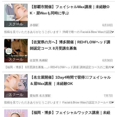
【那覇市開催】フェイシャルWax講座｜未経験O
K・眉Waxも同時に学ぶ
スクール
赤嶺駅
6月10日
投稿を見ていただきありがとうございます！ 沖縄で唯一の Facial＆Blow Waxの認
沖縄
宮古郡
赤嶺駅
美容健康
フェイシャル
【佐賀県の方へ】博多開催｜REI•FLOWヘッド講
師認定コース 8月受講生募集
スクール
佐賀県 鳥栖駅
6月30日
【福岡・博多】 8月受講生募集𓂃𓈒𓏸 REI•FLOWヘッド講座 講師認定コースのご案内
佐賀
佐賀市
鳥栖駅
ヘッドスパ
ヘッド
【名古屋開催】1Day4時間で習得❤️‍🔥フェイシャル
＆眉Wax講座 ｜未経験OK
スクール
愛知県 名古屋駅
7月7日
投稿を見ていただきありがとうございます！ Facial＆Brow Waxの認定スクール⭐️ 
愛知
名古屋市
名古屋駅
その他
フェイシャル
【福岡・博多】フェイシャルワックス講座｜未経