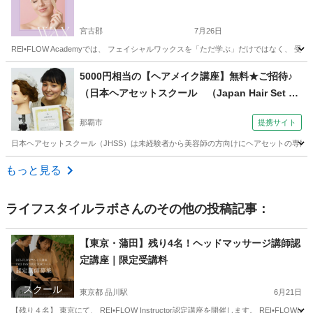
宮古郡
7月26日
REI•FLOW Academyでは、 フェイシャルワックスを「ただ学ぶ」だけではなく、
沖縄
宮古郡
その他
フェイシャル
5000円相当の【ヘアメイク講座】無料★ご招待♪
（日本ヘアセットスクール （Japan Hair Set Sc
hool） 【JHSS沖縄校】お仕事しながら学べる♪）
那覇市
提携サイト
日本ヘアセットスクール（JHSS）は未経験者から美容師の方向けにヘアセットの専門知
沖縄
那覇市
ヘアメイク
もっと見る
ライフスタイルラボ
さんのその他の投稿記事：
【東京・蒲田】残り4名！ヘッドマッサージ講師認
定講座｜限定受講料
スクール
東京都 品川駅
6月21日
【残り４名】 東京にて、 REI•FLOW Instructor認定講座を開催します。 REI•