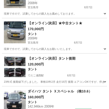
2008年
宮古島市
8月7日
現車ですので、試乗してからの購入をお薦めしております。
沖縄
宮古島市
タント
【オンライン決済】★中古タント★
170,000円
タント
2009年
宮古島市
8月7日
現車ですので、試乗してからの購入をお願いいたします。
沖縄
宮古島市
タント
【オンライン決済】タント後期
120,000円
タント
てだこ浦西駅
8月7日
23年式 後期値下げしました。 車検10年2月 走行19万 後期 エアコンOKですが、停
沖縄
国頭郡
てだこ浦西駅
タント
後期
ダイハツ タント Ｘスペシャル （検10.6）
160,000円
タント
142,946km 2009年