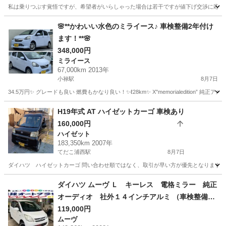
私は乗りつぶす覚悟ですが、希望者がいらしゃった場合は若干ですが値下げ交渉に応じます
沖縄
名護市
ミライース
ハイビーム
🌸**かわいい水色のミライース♪ 車検整備2年付け
ます！**🌸
348,000円
ミライース
67,000km 2013年
小禄駅
8月7日
34.5万円✨ グレードも良い 燃費もかなり良い！✨ℓ28km✨ X"memorialediti
沖縄
豊見城市
小禄駅
ミライース
H19年式 AT ハイゼットカーゴ 車検あり
160,000円
ハイゼット
183,350km 2007年
てだこ浦西駅
8月7日
ダイハツ ハイゼットカーゴ 問い合わせ順ではなく、取引が早い方が優先となります。 年式：平成1
沖縄
沖縄市
てだこ浦西駅
ハイゼット
ハイゼットカーゴ
ダイハツ ムーヴ Ｌ キーレス 電格ミラー 純正
オーディオ 社外１４インチアルミ （車検整備
付）
119,000円
ムーヴ