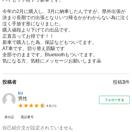
今年の2月に購入し、3月に納車したんですが、県外出張が
決まり長期での出張となりいつ帰るかがわからない為に泣く
泣く手放す形になりました。

購入値段より下げての出品です。

正直言ってお得です！！

新車で購入した為、保証などもついてます。

AT車です。切り替え四駆です

全部そのままです。Bluetoothもついてます。

気になる方、気軽にメッセージお願いします🙇
投稿者
投稿
3
件
ko
男性
フォローする
4.9
(
19
)
身分証
電話番号
自己紹介文が設定されていません