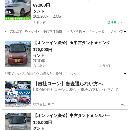
日 車検 （検9.6）
69,000円
タント
161,200km 2005年
うるま市
提携サイト
■ 支払総額: 15.9万円 ■ 車両本体価格： 69,000 円 ■ メーカー名： ダ
沖縄
うるま市
タント
【オンライン決済】★中古タント★ピンク
170,000円
タント
2010年
宮古島市
8月7日
現車ですので、試乗からの購入をご検討ください。
沖縄
宮古島市
タント
【自社ローン】審査通らない方へ
IDOMの自社ローンは税金・車検の支払いも含んでい
るので毎月の支払額は一定
株式会社IDOM
Ad
【オンライン決済】中古タント★シルバー
150,000円
タント