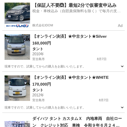
沖縄
中頭郡
てだこ浦西駅
アトレーワゴン
【保証人不要🙆】最短2分で仮審査申込み
税金・車検込み（自賠責保険料を除く）で毎月の支払
額は一定の自社ローン🚗
株式会社IDOM
Ad
【オンライン決済】★中古タント★Silver
160,000円
タント
2010年
宮古島市
8月7日
現車ですので、試乗してからの購入をお願いいたします。
沖縄
宮古島市
タント
【オンライン決済】★中古タント★WHITE
170,000円
タント
2012年
宮古島市
8月7日
現車ですので、試乗してからの購入をお願いいたします。
沖縄
宮古島市
タント
ダイハツ タント カスタムＸ 内地車両 自社ロー
ン クレジット対応 車検 令和９年６月２４