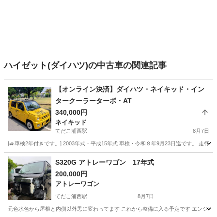
ハイゼット(ダイハツ)の中古車の関連記事
【オンライン決済】ダイハツ・ネイキッド・イン
タークーラーターボ・AT
340,000円
ネイキッド
てだこ浦西駅
8月7日
[🚙車検2年付きです。] 2003年式・平成15年式 車検・令和８年9月23日迄です。 走行
沖縄
宜野湾市
てだこ浦西駅
ネイキッド
車両
S320G アトレーワゴン 17年式
200,000円
アトレーワゴン
てだこ浦西駅
8月7日
元色水色から屋根と内側以外黒に変わってます これから整備に入る予定です エンジンEF