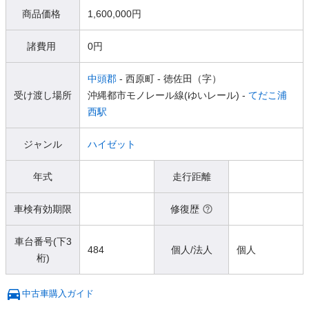
商品価格
1,600,000円
諸費用
0円
中頭郡
- 西原町
- 徳佐田（字）
受け渡し場所
沖縄都市モノレール線(ゆいレール) -
てだこ浦
西駅
ジャンル
ハイゼット
年式
走行距離
車検有効期限
修復歴
車台番号(下3
484
個人/法人
個人
桁)
中古車購入ガイド