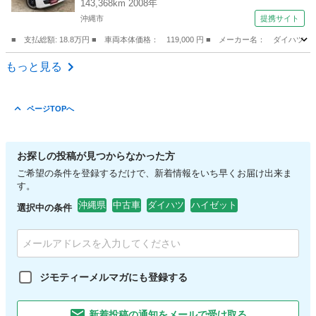
143,368km 2008年
沖縄市
提携サイト
■ 支払総額: 18.8万円 ■ 車両本体価格： 119,000 円 ■ メーカー名： ダイ
沖縄
沖縄市
ムーヴ
もっと見る
ページTOPへ
お探しの投稿が見つからなかった方
ご希望の条件を登録するだけで、新着情報をいち早くお届け出来ま
す。
沖縄県
中古車
ダイハツ
ハイゼット
選択中の条件
ジモティーメルマガにも登録する
新着投稿の通知をメールで受け取る