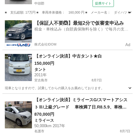
中頭郡
提携サイト
■ 支払総額: 17万円 ■ 車両本体価格： 160,000 円 ■ メーカー名： ダイハツ ■
沖縄
中頭郡
タント
【保証人不要🙆】最短2分で仮審査申込み
税金・車検込み（自賠責保険料を除く）で毎月の支払
額は一定の自社ローン🚗
株式会社IDOM
Ad
【オンライン決済】中古タント★白
150,000円
タント
2011年
宮古島市
8月7日
現車となりますので、試乗してからの購入をお薦めしております。
沖縄
宮古島市
タント
【オンライン決済】ミライースG/スマートアシス
トⅢ/上級グレード 車検満了日.R8.5.9、車検予
約。
870,000円
ミライース
50,000km 2017年
名護市
8月7日