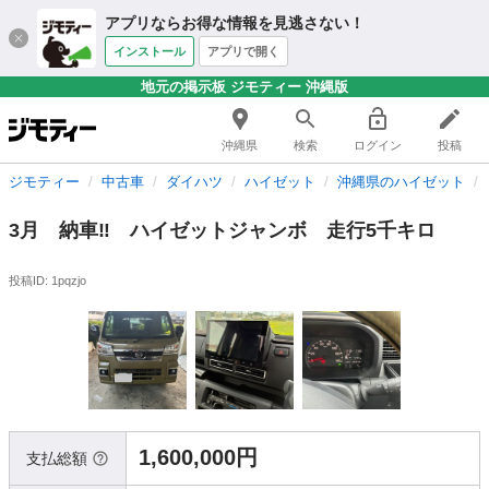
アプリならお得な情報を見逃さない！
インストール
アプリで開く
地元の掲示板 ジモティー 沖縄版
沖縄県
検索
ログイン
投稿
ジモティー
中古車
ダイハツ
ハイゼット
沖縄県のハイゼット
3月 納車‼️ ハイゼットジャンボ 走行5千キロ
投稿ID: 1pqzjo
1,600,000円
支払総額