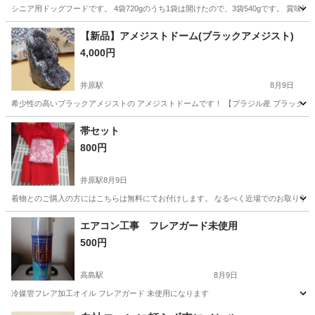
シニア用ドッグフードです。 4袋720gのうち1袋は開けたので、3袋540gです。 賞味
岡山
岡山市
妹尾駅
その他
ワンコ
【新品】アメジストドーム(ブラックアメジスト)
4,000円
井原駅
8月9日
希少性の高いブラックアメジストの アメジストドームです！ 【ブラジル産 ブラックアメ
岡山
井原市
井原駅
その他
アメジスト
帯セット
800円
井原駅
8月9日
着物とのご購入の方にはこちらは無料にてお付けします。 なるべく近場でのお取り引
岡山
井原市
井原駅
その他
エアコン工事 フレアガード未使用
500円
高島駅
8月9日
冷媒管フレア加工オイル フレアガード 未使用になります