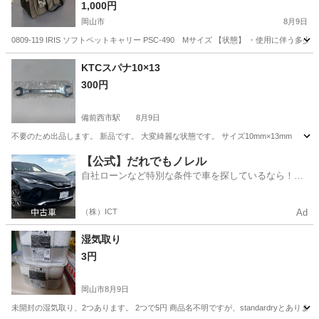
1,000円
岡山市
8月9日
0809-119 IRIS ソフトペットキャリー PSC-490 Mサイズ 【状態】 ・使用
岡山
岡山市
その他
IRIS
KTCスパナ10×13
300円
備前西市駅
8月9日
不要のため出品します。 新品です。 大変綺麗な状態です。 サイズ10mm×13mm
岡山
岡山市
備前西市駅
その他
KTC
【公式】だれでもノレル
自社ローンなど特別な条件で車を探しているなら！金
利0%で車をご提供、ノレル独自与信システム。
（株）ICT
Ad
湿気取り
3円
岡山市
8月9日
未開封の湿気取り、2つあります。 2つで5円 商品名不明ですが、standardryとあります