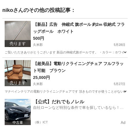
niko
さんのその他の投稿記事：
【新品】広告 伸縮式 旗ポール 約2m 収納式 フラ
ッグポール ホワイト
500円
売ります
久米郡
5月28日
ご覧いただきありがとうございます 新品の伸縮式旗ポールです。 ・カラー：ホワイト（
岡山
久米郡
その他
【超美品】電動リクライニングチェア フルフラッ
ト可能 ブラウン
25,000円
売ります
久米郡
5月27日
マナベインテリアの電動リクライニングチェアです 頂きものですが使うことがないので必
岡山
久米郡
椅子
【公式】だれでもノレル
自社ローンなど特別な条件で車を探しているなら！金
利0%で車をご提供、ノレル独自与信システム。
（株）ICT
Ad