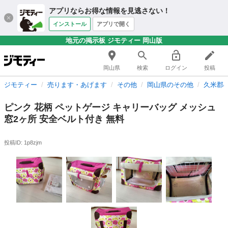
アプリならお得な情報を見逃さない！
インストール
アプリで開く
地元の掲示板 ジモティー 岡山版
岡山県
検索
ログイン
投稿
ジモティー
売ります・あげます
その他
岡山県のその他
久米郡
ピンク 花柄 ペットゲージ キャリーバッグ メッシュ
窓2ヶ所 安全ベルト付き 無料
投稿ID: 1p8zjm