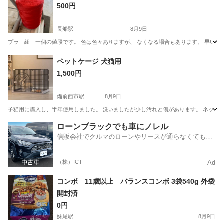
500円
長船駅
8月9日
プラ 紐 一個の値段です。 色は色々ありますが、 なくなる場合もあります。 早い
岡山
岡山市
長船駅
その他
ペットケージ 犬猫用
1,500円
備前西市駅
8月9日
子猫用に購入し、半年使用しました。 洗いましたが少し汚れと傷があります。 ネットで8000円で
岡山
岡山市
備前西市駅
その他
ローンブラックでも車にノレル
信販会社でクルマのローンやリースが通らなくてもク
ルマをご利用いただけるサービスがあります！
（株）ICT
Ad
コンボ 11歳以上 バランスコンボ 3袋540g 外袋
開封済
0円
妹尾駅
8月9日