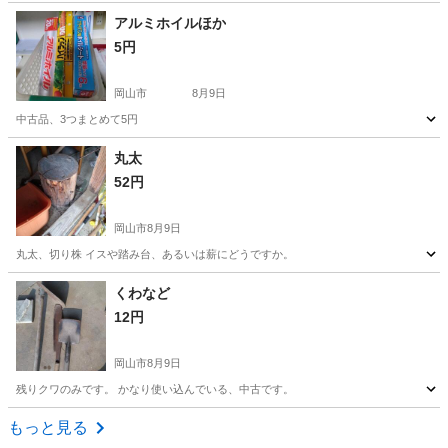
岡山
岡山市
その他
アルミホイルほか
5円
岡山市
8月9日
中古品、3つまとめて5円
岡山
岡山市
その他
丸太
52円
岡山市
8月9日
丸太、切り株 イスや踏み台、あるいは薪にどうですか。
岡山
岡山市
その他
丸太
くわなど
12円
岡山市
8月9日
残りクワのみです。 かなり使い込んでいる、中古です。
岡山
岡山市
その他
もっと見る