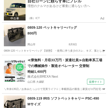
岡山
岡山市
高島駅
その他
自社ローンに頼らず車にノレル
理想のクルマがあるけど審査に通らない方へ
（株）ICT
Ad
0809-120 ペットキャリーバッグ
800円
岡山市
8月9日
0809-120 ペットキャリーバッグ 【状態】 ・使用に伴う多少のスレ、キズ、落とし
岡山
岡山市
その他
現地
≪寮無料・月収33万円・派遣社員≫自動車系工場
での機械操作・製造オペレーター 交替制
時給1,400円
株式会社BREXA Next
山口県 大歳駅
提携サイト
＼年休135日／お休みたっぷりで充実ライフ☆｜車載部品の製造｜家賃ゼロ円社宅＋暮ら
山口
山口市
大歳駅
その他
0809-119 IRIS ソフトペットキャリー PSC-490
Mサイズ