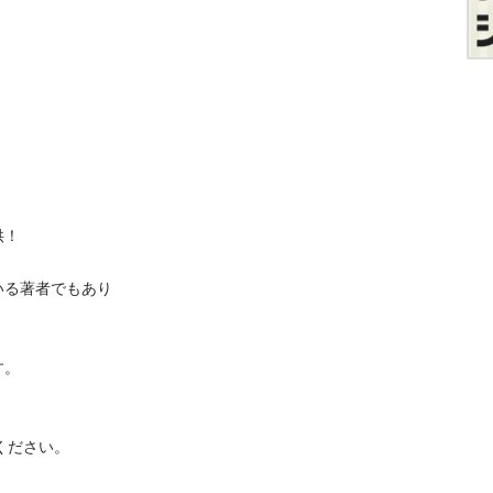
！

る著者でもあり

。

ください。
