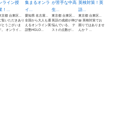
ンライン授
集まるオンラ
が苦手な中高
英検対策！英
業！...
イ...
生...
語...
東京都 台東区...
愛知県 名古屋...
東京都 台東区...
東京都 台東区...
ご覧いただきあり
全国から大人も通
英語の成績が伸び
📖 英検対策でお
がとうございま
えるオンライン英
悩んでいる、 テ
困りではありませ
す。 オンライ...
語塾HGLO...
ストの点数が...
んか？ ...