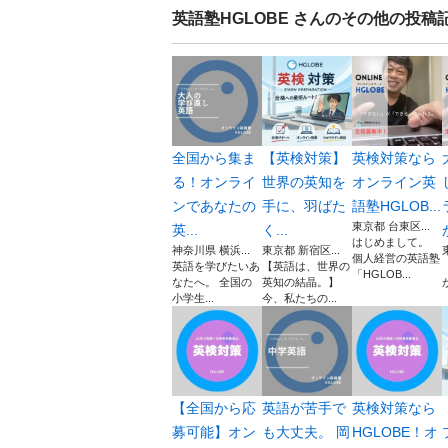
英語塾HGLOBE
さんのその他の投稿
全国から集ま
【英検対策】
英検対策なら
る！オンライ
世界の英知を
オンライン英
ンであなたの
手に、羽ばた
語塾HGLOB...
東京都 台東区...
英...
く...
はじめまして。
神奈川県 横浜...
東京都 新宿区...
個人経営の英語塾
英語を学びたいあ
【英語は、世界の
「HGLOB...
なたへ。 全国の
英知の結晶。】
小学生...
今、私たちの...
【全国から応
英語が苦手で
英検対策なら
募可能】オン
も大丈夫。 岡
HGLOBE！オ