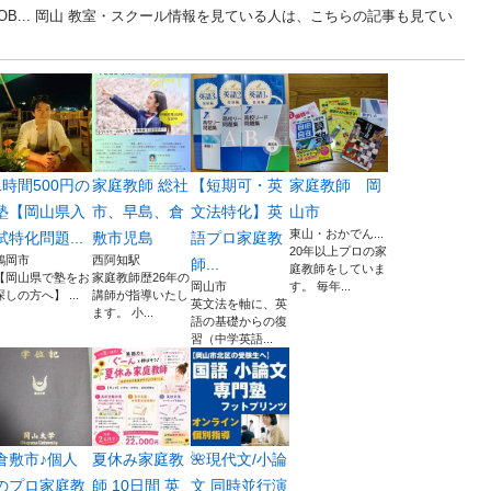
B... 岡山 教室・スクール情報を見ている人は、こちらの記事も見てい
1時間500円の
家庭教師 総社
【短期可・英
家庭教師 岡
塾【岡山県入
市、早島、倉
文法特化】英
山市
東山・おかでん...
試特化問題...
敷市児島
語プロ家庭教
20年以上プロの家
鶴岡市
西阿知駅
師...
庭教師をしていま
【岡山県で塾をお
家庭教師歴26年の
岡山市
す。 毎年...
探しの方へ】 ...
講師が指導いたし
英文法を軸に、英
ます。 小...
語の基礎からの復
習（中学英語...
倉敷市♪個人
夏休み家庭教
🌺現代文/小論
のプロ家庭教
師 10日間 英
文 同時並行演