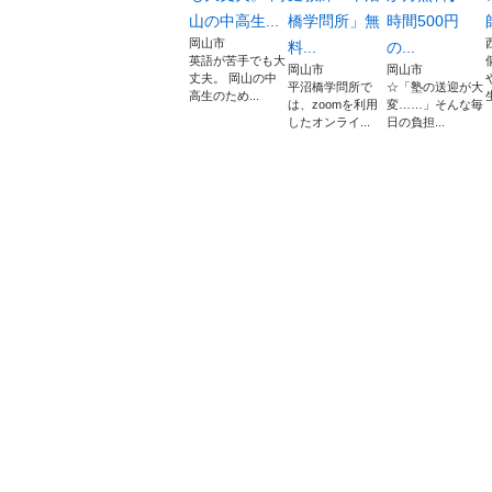
山の中高生...
橋学問所」無
時間500円
岡山市
料...
の...
英語が苦手でも大
岡山市
岡山市
丈夫。 岡山の中
平沼橋学問所で
☆「塾の送迎が大
高生のため...
は、zoomを利用
変……」そんな毎
したオンライ...
日の負担...