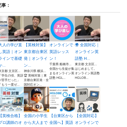
記事：
大人の学び直
【英検対策】
オンラインで
🌍 全国対応｜
し英語｜オン
東京都台東区
英語レッス
オンライン英
ラインで基礎
発｜オンライ
ン！
語塾 H...
千葉県 船橋市...
東京都 文京区...
か...
ン...
全国から生徒が集
はじめまして。
東京都 文京区...
神奈川県 横浜...
まるオンライン英
オンライン英語塾
「学生の頃、英語
🏆 英検対策｜東
語塾 HGL...
HGLOB...
が苦手だった」
京都台東区発・全
「もう一度ゼ...
国対応オン...
【英検合格】
全国の小学生
【台東区から
【全国対応】
プロ講師のオ
から大人まで
全国へ】英語
オンラインで