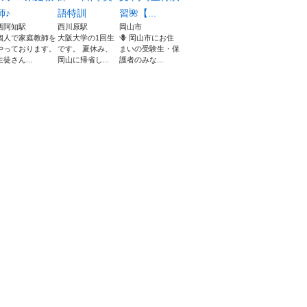
師♪
語特訓
習🌺【...
西阿知駅
西川原駅
岡山市
個人で家庭教師を
大阪大学の1回生
🪻 岡山市にお住
やっております。
です。 夏休み、
まいの受験生・保
生徒さん...
岡山に帰省し...
護者のみな...