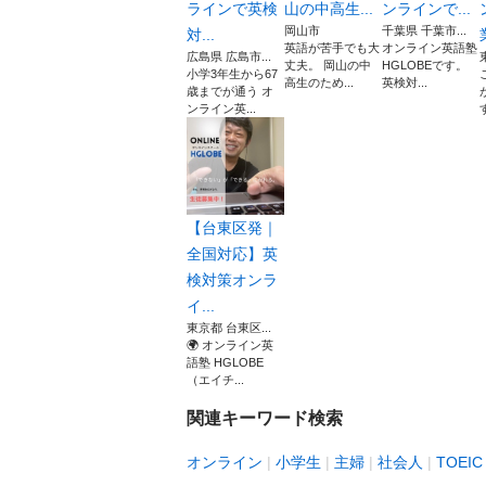
ラインで英検
山の中高生...
ンラインで...
岡山市
千葉県 千葉市...
対...
英語が苦手でも大
オンライン英語塾
広島県 広島市...
丈夫。 岡山の中
HGLOBEです。
小学3年生から67
高生のため...
英検対...
歳までが通う オ
ンライン英...
【台東区発｜
全国対応】英
検対策オンラ
イ...
東京都 台東区...
🌍 オンライン英
語塾 HGLOBE
（エイチ...
関連キーワード検索
オンライン
小学生
主婦
社会人
TOEIC