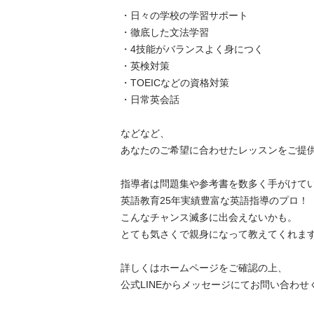
・日々の学校の学習サポート

・徹底した文法学習

・4技能がバランスよく身につく

・英検対策

・TOEICなどの資格対策

・日常英会話

などなど、

あなたのご希望に合わせたレッスンをご提供
指導者は問題集や参考書を数多く手がけてい
英語教育25年実績豊富な英語指導のプロ！

こんなチャンス滅多に出会えないかも。

とても気さくで親身になって教えてくれます
詳しくはホームページをご確認の上、

公式LINEからメッセージにてお問い合わせ