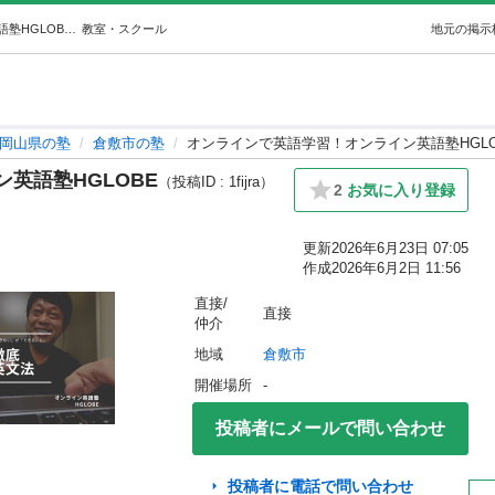
オンラインで英語学習！オンライン英語塾HGLOBE (英語塾HGLOBE ) 倉敷の塾の生徒募集・教室・スクールの広告掲示板｜ジモティー
教室・スクール
地元の掲示
岡山県の塾
倉敷市の塾
オンラインで英語学習！オンライン英語塾HGLO
英語塾HGLOBE
（投稿ID : 1fijra）
2
お気に入り登録
更新
2026年6月23日 07:05
作成
2026年6月2日 11:56
直接/
直接
仲介
地域
倉敷市
開催場所
-
投稿者にメールで問い合わせ
投稿者に電話で問い合わせ