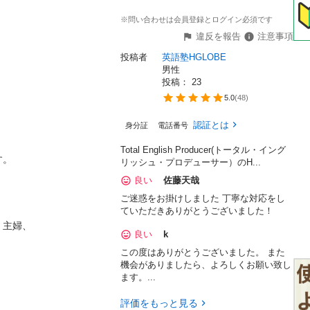
※問い合わせは会員登録とログイン必須です
違反を報告
注意事項
投稿者
英語塾HGLOBE 
男性
投稿： 
23
5.0
(
48
)
認証とは
身分証
電話番号
Total English Producer(トータル・イング
。

リッシュ・プロデューサー）のH...
良い
佐藤天哉
ご迷惑をお掛けしました 丁寧な対応をし
ていただきありがとうございました！
主婦、

良い
k
この度はありがとうございました。 また
機会がありましたら、よろしくお願い致し
ます。...
評価をもっと見る