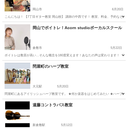
岡山市
6月20日
こんにちは！ 【7丁目ギター教室 岡山校】 講師の中西です！ 教室、料金、予約などは 【7丁目
岡山
岡山市
ギター
岡山でボイトレ！Acorn studioボーカルスクール
倉敷市
5月22日
ボイトレは敷居が高い…そんな概念を180度変えます！あなたの声は変わります！ 「発
岡山
倉敷市
ボーカル
スタジオ
問屋町のハープ教室
大元駅
5月20日
問屋町にあるアイリッシュハープ教室です。 ★何か楽器をはじめてみたい ★ハープにあこが
岡山
岡山市
大元駅
その他
ハープ
遠藤コントラバス教室
新倉敷駅
5月12日