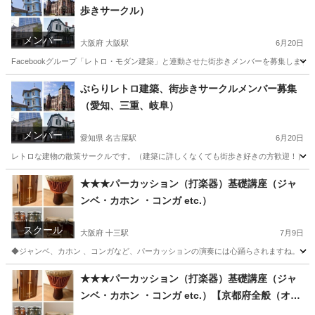
歩きサークル）
メンバー
大阪府 大阪駅
6月20日
Facebookグループ「レトロ・モダン建築」と連動させた街歩きメンバーを募集しま
大阪
大阪市
大阪駅
その他
レトロ
ぶらりレトロ建築、街歩きサークルメンバー募集
（愛知、三重、岐阜）
メンバー
愛知県 名古屋駅
6月20日
レトロな建物の散策サークルです。（建築に詳しくなくても街歩き好きの方歓迎！） 名
愛知
名古屋市
名古屋駅
その他
レトロ
★★★パーカッション（打楽器）基礎講座（ジャ
ンベ・カホン ・コンガ etc.）
スクール
大阪府 十三駅
7月9日
◆ジャンベ、カホン 、コンガなど、パーカッションの演奏には心踊らされますね。 パ
大阪
大阪市
十三駅
その他
★★★パーカッション（打楽器）基礎講座（ジャ
ンベ・カホン ・コンガ etc.）【京都府全般（オン
ラインあり）】