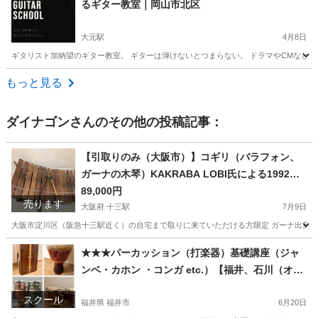
るギター教室｜岡山市北区
大元駅
4月8日
ギタリスト加納望のギター教室。 ギターは弾けないとつまらない。 ドラマやCMなど、
岡山
岡山市
大元駅
ギター
オンライン
もっと見る
ダイナゴン
さんのその他の投稿記事：
【引取りのみ（大阪市）】コギリ（バラフォン、
ガーナの木琴）KAKRABA LOBI氏による1992年
製
89,000円
売ります
大阪府 十三駅
7月9日
大阪市淀川区（阪急十三駅近く）の自宅まで取りに来ていただける方限定 ガーナ出身の奏者K
大阪
大阪市
十三駅
鍵盤楽器、ピアノ
1992年製
★★★パーカッション（打楽器）基礎講座（ジャ
ンベ・カホン ・コンガ etc.）【福井、石川（オン
ラインあり）】
スクール
福井県 福井市
6月20日