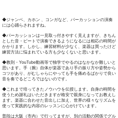
◆ジャンベ、カホン 、コンガなど、パーカッションの演奏
には心踊らされますね。

◆パーカッションは一見取っ付きやすく見えますが、きちん
とした音・ビートで演奏できるようになるには相応の時間が
かかります。しかし、練習材料が少なく、楽器は買ったけど
練習方法に悩まれている方も少なくないと思います。

◆教則・YouTube動画等で独学でやるのはなかなか難しいと
思います。手（腕）自体が楽器であり手の振り方や姿勢から
コツがあり、がむしゃらにやっても手を痛めるばかりで良い
音を奏でるどころではないのです。

◆これまで培ってきたノウハウを伝授します。自身の時間を
使うため謝礼はいただきますが格安で親身になってお教えし
ます。楽器に合わせた音出しに加え、世界の様々なリズムを
使って実践的な内容のレッスンに心がけています。

普段は大阪（市内）で行ってますが、別の活動の関係でグル