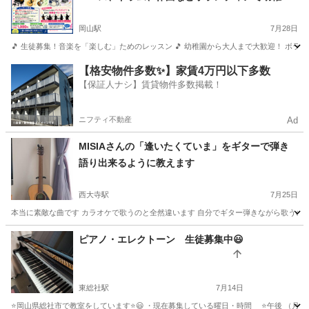
から大人まで
岡山駅
7月28日
🎵 生徒募集！音楽を「楽しむ」ためのレッスン 🎵 幼稚園から大人まで大歓迎！ ボランティ
岡山
岡山市
岡山駅
音楽
セッション
【格安物件多数✨】家賃4万円以下多数
【保証人ナシ】賃貸物件多数掲載！
ニフティ不動産
Ad
MISIAさんの「逢いたくていま」をギターで弾き
語り出来るように教えます
西大寺駅
7月25日
本当に素敵な曲です カラオケで歌うのと全然違います 自分でギター弾きながら歌うのです
岡山
岡山市
西大寺駅
ギター
弾き語り
ピアノ・エレクトーン 生徒募集中😃
東総社駅
7月14日
⭐岡山県総社市で教室をしています⭐😃 ・現在募集している曜日・時間 ⭐️午後 （月）15時〜15