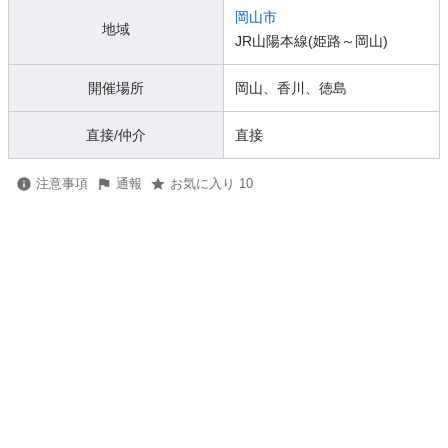
岡山市
地域
JR山陽本線(姫路～岡山)
開催場所
岡山、香川、徳島
直接/仲介
直接
注意事項
通報
お気に入り 10