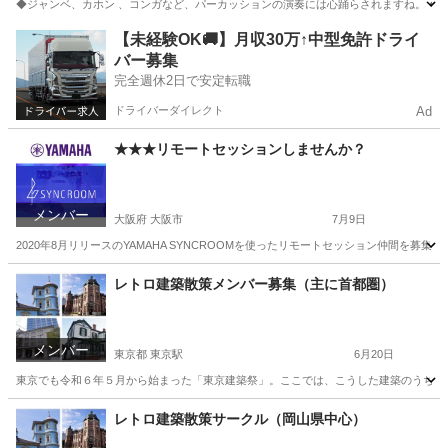
◆ジャンベ、カホン 、コンガなど、パーカッションの演奏には心踊らされますね。 ◆
福井
福井市
その他
パーカッション
【未経験OK🚚】月収30万↑中型免許ドライ
バー募集
完全週休2日で安定転職
ドライバーダイレクト
Ad
★★★リモートセッションしませんか？
メンバー
大阪府 大阪市
7月9日
2020年8月リリースのYAMAHA SYNCROOMを使ったリモートセッション仲間を募
大阪
大阪市
バンドメンバー
リモート
レトロ建築散策メンバー募集（主に首都圏）
メンバー
東京都 東京駅
6月20日
東京でも令和６年５月から始まった「東京建築祭」。ここでは、こうした建築のうち、レ
東京
千代田区
東京駅
その他
レトロ建築散策サークル（岡山県中心）