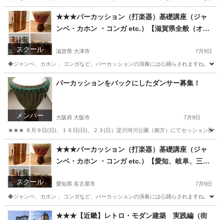
大阪
大阪駅
バンドメンバー
ジャズフェス
★★★パーカッション（打楽器）基礎講座（ジャ
ンベ・カホン ・コンガ etc.）【滋賀県全般（オン
ラインあり）】
スクール
滋賀県 大津市
7月9日
◆ジャンベ、カホン 、コンガなど、パーカッションの演奏には心踊らされますね。 ◆
滋賀
大津市
その他
パーカッション
パーカッションをバックにしたダンサー募集！
メンバー
大阪府 大阪市
7月9日
★★★ ８月９日(日)、１６日(日)、２３(日）淀川河川公園（南方）にてセッション開
大阪
大阪市
ダンサー
パーカッション
★★★パーカッション（打楽器）基礎講座（ジャ
ンベ・カホン ・コンガ etc.）【愛知、岐阜、三重
（オンラインあり）】
スクール
愛知県 名古屋市
7月9日
◆ジャンベ、カホン 、コンガなど、パーカッションの演奏には心踊らされますね。 ◆
愛知
名古屋市
その他
パーカッション
★★★【近畿】レトロ・モダン建築 実践編（街