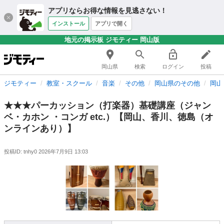
アプリならお得な情報を見逃さない！
インストール
アプリで開く
地元の掲示板 ジモティー 岡山版
岡山県
検索
ログイン
投稿
ジモティー
教室・スクール
音楽
その他
岡山県のその他
岡山
★★★パーカッション（打楽器）基礎講座（ジャン
ベ・カホン ・コンガ etc.）【岡山、香川、徳島（オ
ンラインあり）】
投稿ID: tnhy0
2026年7月9日 13:03