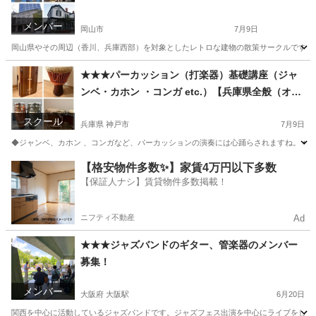
メンバー
岡山市
7月9日
岡山県やその周辺（香川、兵庫西部）を対象としたレトロな建物の散策サークルです。（ウォ
岡山
岡山市
その他
レトロ
★★★パーカッション（打楽器）基礎講座（ジャ
ンベ・カホン ・コンガ etc.）【兵庫県全般（オン
ラインあり）】
スクール
兵庫県 神戸市
7月9日
◆ジャンベ、カホン 、コンガなど、パーカッションの演奏には心踊らされますね。 ◆
兵庫
神戸市
その他
パーカッション
【格安物件多数✨】家賃4万円以下多数
【保証人ナシ】賃貸物件多数掲載！
ニフティ不動産
Ad
★★★ジャズバンドのギター、管楽器のメンバー
募集！
メンバー
大阪府 大阪駅
6月20日
関西を中心に活動しているジャズバンドです。ジャズフェス出演を中心にライブをしてお