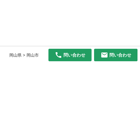
問い合わせ
問い合わせ
岡山県 > 岡山市
初めての方へ
利用規約
プライバシーポリシー
プライバシー・ステートメント
健全化に資する運用方針
お問い合わせ
運営会社
サイトマップ
ご利用ガイド
フリーワードで探す