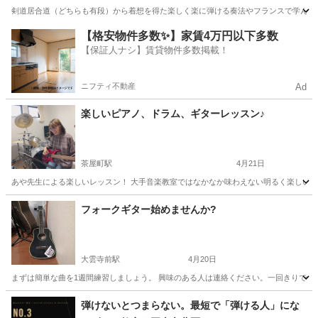
剣道居合道（どちらも有段）から着想を得た楽しく楽に弾ける奏法やフランスで学んだチ
岡山
倉敷市
新倉敷駅
その他
コントラバス
【格安物件多数✨】家賃4万円以下多数
【保証人ナシ】賃貸物件多数掲載！
ニフティ不動産
Ad
楽しいピアノ、ドラム、ギターレッスン♪
茶屋町駅
4月21日
あや先生による楽しいレッスン！ 大手音楽教室ではなかなか味わえない明るく楽しい個人
岡山
倉敷市
茶屋町駅
音楽
レッスン
フォークギター始めませんか?
大雲寺前駅
4月20日
まずは簡単な曲を1週間練習しましょう。 興味のある人は連絡ください。一回きりでも
岡山
岡山市
大雲寺前駅
ギター
興味
弾けないとつまらない。最短で「弾ける人」にな