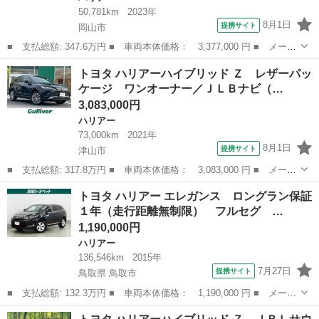
50,781km
2023年
8月1日
提携サイト
岡山市
■ 支払総額: 347.6万円 ■ 車両本体価格： 3,377,000 円 ■ メーカ
ー名： トヨタ ■ 車種名： ハリアーハイブリッド ■ グレード
岡山
岡山市
ハリアー
トヨタ ハリアーハイブリッド Ｚ レザーパッ
名： Ｇ 禁煙車 後期 衝突軽減ブレーキ モデリスタエアロ ９
ケージ ワンオーナー／ＪＬＢナビ（…
インチディ...
3,083,000円
ハリアー
73,000km
2021年
8月1日
提携サイト
津山市
■ 支払総額: 317.8万円 ■ 車両本体価格： 3,083,000 円 ■ メーカ
ー名： トヨタ ■ 車種名： ハリアーハイブリッド ■ グレード
岡山
津山市
ハリアー
トヨタ ハリアー エレガンス ロングラン保証
名： Ｚ レザーパッケージ ワンオーナー／ＪＬＢナビ（Ｂｌｕｅ
１年（走行距離無制限） フルセグ …
ｔｏｏｔｈ...
1,190,000円
ハリアー
136,546km
2015年
7月27日
提携サイト
鳥取県 鳥取市
■ 支払総額: 132.3万円 ■ 車両本体価格： 1,190,000 円 ■ メーカ
ー名： トヨタ ■ 車種名： ハリアー ■ グレード名： エレガン
鳥取
鳥取市
ハリアー