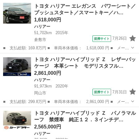
ー名： トヨタ ■ 車種名： ハリアー ■ グレード名： Ｚ レザ
岡山
岡山市
ハリアー
トヨタ ハリアー エレガンス パワーシート／
ーパッケージ トヨタ認定中古車 本革シート フルセグ メモリー
プッシュスタート／スマートキー／ハ…
ナビ Ｂ...
1,618,000円
ハリアー
51,702km
2015年
7月26日
提携サイト
倉敷市
■ 支払総額: 169.8万円 ■ 車両本体価格： 1,618,000 円 ■ メーカ
ー名： トヨタ ■ 車種名： ハリアー ■ グレード名： エレガン
岡山
倉敷市
ハリアー
トヨタ ハリアーハイブリッド Ｚ レザーパッ
ス パワーシート／プッシュスタート／スマートキー／ハーフレザー
ケージ 本革シート モデリスタフル…
シート／...
2,861,000円
ハリアー
91,973km
2020年
7月31日
提携サイト
岡山市
■ 支払総額: 299.8万円 ■ 車両本体価格： 2,861,000 円 ■ メーカ
ー名： トヨタ ■ 車種名： ハリアーハイブリッド ■ グレード
岡山
岡山市
ハリアー
トヨタ ハリアーハイブリッド Ｚ パノラマル
名： Ｚ レザーパッケージ 本革シート モデリスタフルエアロ
ーフ 禁煙車 純正１２．３インチデ…
ＪＢＬプレ...
2,565,000円
ハリアー