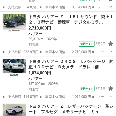
倉敷市
■ 支払総額: 324.8万円 ■ 車両本体価格： 3,154,000 円 ■ メーカ
ー名： トヨタ ■ 車種名： ハリアーハイブリッド ■ グレード
岡山
倉敷市
ハリアー
トヨタ ハリアー Ｚ ＪＢＬサウンド 純正１
名： Ｚ レザーパッケージ 純正１２．３型ナビ ＪＢＬプレミア
２．３型ナビ 禁煙車 デジタルミラ…
ムサウンド...
2,710,000円
ハリアー
65,310km
2020年
8月2日
提携サイト
都窪郡
■ 支払総額: 282.9万円 ■ 車両本体価格： 2,710,000 円 ■ メーカ
ー名： トヨタ ■ 車種名： ハリアー ■ グレード名： Ｚ ＪＢ
岡山
都窪郡
ハリアー
トヨタ ハリアー ２４０Ｇ Ｌパッケージ 純
Ｌサウンド 純正１２．３型ナビ 禁煙車 デジタルミラー セーフ
正ＨＤＤナビ Ｂカメラ ドラレコ前…
ティセン...
1,074,000円
ハリアー
137,000km
2008年
8月1日
提携サイト
岡山市
■ 支払総額: 114.8万円 ■ 車両本体価格： 1,074,000 円 ■ メーカ
ー名： トヨタ ■ 車種名： ハリアー ■ グレード名： ２４０
岡山
岡山市
ハリアー
トヨタ ハリアー Ｚ レザーパッケージ 革シ
Ｇ Ｌパッケージ 純正ＨＤＤナビ Ｂカメラ ドラレコ前後 純正
ート フルセグ メモリーナビ ミュ…
１７インチ...