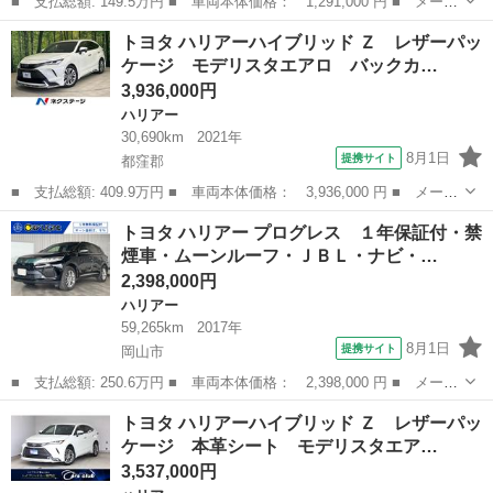
■ 支払総額: 149.5万円 ■ 車両本体価格： 1,291,000 円 ■ メーカ
ー名： トヨタ ■ 車種名： ハリアー ■ グレード名： プレミア
岡山
岡山市
ハリアー
トヨタ ハリアーハイブリッド Ｚ レザーパッ
ム 禁煙車 純正ＪＢＬ９インチナビ フルセグＴＶ バックカメ
ケージ モデリスタエアロ バックカ…
ラ トヨタ...
3,936,000円
ハリアー
30,690km
2021年
8月1日
提携サイト
都窪郡
■ 支払総額: 409.9万円 ■ 車両本体価格： 3,936,000 円 ■ メーカ
ー名： トヨタ ■ 車種名： ハリアーハイブリッド ■ グレード
岡山
都窪郡
ハリアー
トヨタ ハリアー プログレス １年保証付・禁
名： Ｚ レザーパッケージ モデリスタエアロ バックカメラ 純
煙車・ムーンルーフ・ＪＢＬ・ナビ・…
正１２．３...
2,398,000円
ハリアー
59,265km
2017年
8月1日
提携サイト
岡山市
■ 支払総額: 250.6万円 ■ 車両本体価格： 2,398,000 円 ■ メーカ
ー名： トヨタ ■ 車種名： ハリアー ■ グレード名： プログレ
岡山
岡山市
ハリアー
トヨタ ハリアーハイブリッド Ｚ レザーパッ
ス １年保証付・禁煙車・ムーンルーフ・ＪＢＬ・ナビ・ＴＶ・ブル
ケージ 本革シート モデリスタエア…
ーレイ再...
3,537,000円