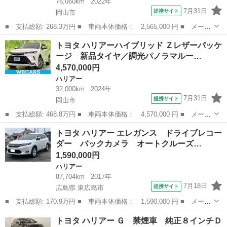
76,060km
2022年
7月31日
提携サイト
岡山市
■ 支払総額: 268.3万円 ■ 車両本体価格： 2,565,000 円 ■ メーカ
ー名： トヨタ ■ 車種名： ハリアーハイブリッド ■ グレード
岡山
岡山市
ハリアー
トヨタ ハリアーハイブリッド Ｚレザーパッケ
名： Ｚ パノラマルーフ 禁煙車 純正１２．３インチディスプレ
ージ 新品タイヤ／調光パノラマルー…
イオーディ...
4,570,000円
ハリアー
32,000km
2024年
7月31日
提携サイト
岡山市
■ 支払総額: 468.8万円 ■ 車両本体価格： 4,570,000 円 ■ メーカ
ー名： トヨタ ■ 車種名： ハリアーハイブリッド ■ グレード
岡山
岡山市
ハリアー
トヨタ ハリアー エレガンス ドライブレコー
名： Ｚレザーパッケージ 新品タイヤ／調光パノラマルーフ／モデ
ダー バックカメラ オートクルーズ…
リスタエア...
1,590,000円
ハリアー
87,704km
2017年
7月18日
提携サイト
広島県 東広島市
■ 支払総額: 170.9万円 ■ 車両本体価格： 1,590,000 円 ■ メーカ
ー名： トヨタ ■ 車種名： ハリアー ■ グレード名： エレガン
広島
東広島市
ハリアー
トヨタ ハリアー Ｇ 禁煙車 純正８インチＤ
ス ドライブレコーダー バックカメラ オートクルーズコントロー