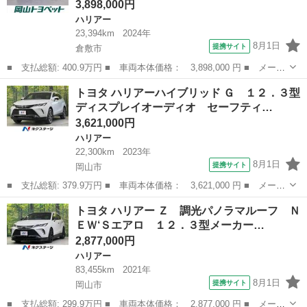
3,898,000円
ハリアー
23,394km
2024年
8月1日
提携サイト
倉敷市
■ 支払総額: 400.9万円 ■ 車両本体価格： 3,898,000 円 ■ メーカ
ー名： トヨタ ■ 車種名： ハリアー ■ グレード名： Ｚ レザ
岡山
倉敷市
ハリアー
トヨタ ハリアーハイブリッド Ｇ １２．３型
ーパッケージ 革シート フルセグ メモリーナビ ミュージックプ
ディスプレイオーディオ セーフティ…
レイヤー...
3,621,000円
ハリアー
22,300km
2023年
8月1日
提携サイト
岡山市
■ 支払総額: 379.9万円 ■ 車両本体価格： 3,621,000 円 ■ メーカ
ー名： トヨタ ■ 車種名： ハリアーハイブリッド ■ グレード
岡山
岡山市
ハリアー
トヨタ ハリアー Ｚ 調光パノラマルーフ Ｎ
名： Ｇ １２．３型ディスプレイオーディオ セーフティセンス
ＥＷ‘Ｓエアロ １２．３型メーカー…
レーダーク...
2,877,000円
ハリアー
83,455km
2021年
8月1日
提携サイト
岡山市
■ 支払総額: 299.9万円 ■ 車両本体価格： 2,877,000 円 ■ メーカ