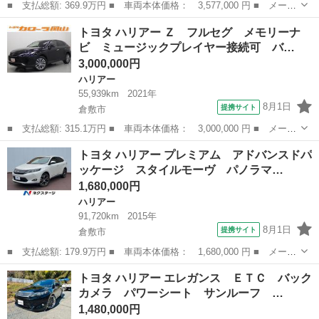
■ 支払総額: 369.9万円 ■ 車両本体価格： 3,577,000 円 ■ メーカ
ー名： トヨタ ■ 車種名： ハリアー ■ グレード名： Ｚ レザ
岡山
岡山市
ハリアー
トヨタ ハリアー Ｚ フルセグ メモリーナ
ーパッケージ １２．３型ディスプレイオーディオ ＪＢＬ セーフ
ビ ミュージックプレイヤー接続可 バ…
ティセン...
3,000,000円
ハリアー
55,939km
2021年
8月1日
提携サイト
倉敷市
■ 支払総額: 315.1万円 ■ 車両本体価格： 3,000,000 円 ■ メーカ
ー名： トヨタ ■ 車種名： ハリアー ■ グレード名： Ｚ フル
岡山
倉敷市
ハリアー
トヨタ ハリアー プレミアム アドバンスドパ
セグ メモリーナビ ミュージックプレイヤー接続可 バックカメ
ッケージ スタイルモーヴ パノラマ…
ラ 衝突被...
1,680,000円
ハリアー
91,720km
2015年
8月1日
提携サイト
倉敷市
■ 支払総額: 179.9万円 ■ 車両本体価格： 1,680,000 円 ■ メーカ
ー名： トヨタ ■ 車種名： ハリアー ■ グレード名： プレミア
岡山
倉敷市
ハリアー
トヨタ ハリアー エレガンス ＥＴＣ バック
ム アドバンスドパッケージ スタイルモーヴ パノラマルーフ 全
カメラ パワーシート サンルーフ …
周囲カメ...
1,480,000円