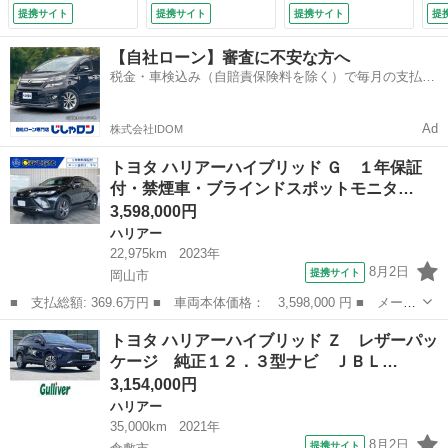
品タイヤ・純正１２
Ｖ バックカメラ
ンドスポット ＬＥ
ー
提携サイト
提携サイト
提携サイト
提
型ナビ・ＴＶ・Ｂｌ
レーダークルーズコ
Ｄヘッドランプ 純
チ
ｕｅｔｏｏｔｈ・Ｕ
ントロール 衝突軽
正１９インチアル
Ｌ
【自社ローン】審査に不安な方へ
ＳＢ・バックモニタ
減 レーントレーシ
ミ クリアランスソ
ウ
税金・車検込み（自賠責保険料を除く）で毎月の支払額
ー・トヨタセーフテ
ングアシスト パー
ナー ドラレコ Ｅ
ア
は一定の自社ローン🚗
ィ・パワーバックド
キングサポートブレ
ＴＣ Ｂｌｕｅｔｏ
ン
ア・前後ドラレコ
ーキ ＢＳＭ デジ
ｏｔｈ （検9.11）
×
Ad
株式会社IDOM
（車検整備付）
タルインナーミラー
（検
（なし）
トヨタ ハリアーハイブリッド Ｇ １年保証
付・禁煙車・ブラインドスポットモニタ…
3,598,000円
ハリアー
22,975km
2023年
8月2日
提携サイト
岡山市
■ 支払総額: 369.6万円 ■ 車両本体価格： 3,598,000 円 ■ メーカ
ー名： トヨタ ■ 車種名： ハリアーハイブリッド ■ グレード
岡山
岡山市
ハリアー
トヨタ ハリアーハイブリッド Ｚ レザーパッ
名： Ｇ １年保証付・禁煙車・ブラインドスポットモニター・アク
ケージ 純正１２．３型ナビ ＪＢＬ…
セサリーコ...
3,154,000円
ハリアー
35,000km
2021年
8月2日
提携サイト