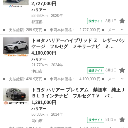
2,727,000円
ハリアー
53,680km
2020年
8月1日
提携サイト
都窪郡
■ 支払総額: 289.9万円 ■ 車両本体価格： 2,727,000 円 ■ メーカ
ー名： トヨタ ■ 車種名： ハリアー ■ グレード名： Ｚ レザ
岡山
都窪郡
ハリアー
トヨタ ハリアーハイブリッド Ｚ レザーパッ
ーパッケージ 全周囲カメラ 純正１２．３型ナビ 禁煙車 セーフ
ケージ フルセグ メモリーナビ ミ…
ティセン...
4,100,000円
ハリアー
21,770km
2024年
8月1日
提携サイト
津山市
■ 支払総額: 420.9万円 ■ 車両本体価格： 4,100,000 円 ■ メーカ
ー名： トヨタ ■ 車種名： ハリアーハイブリッド ■ グレード
岡山
津山市
ハリアー
トヨタ ハリアー プレミアム 禁煙車 純正Ｊ
名： Ｚ レザーパッケージ フルセグ メモリーナビ ミュージッ
ＢＬ９インチナビ フルセグＴＶ バ…
クプレイヤ...
1,291,000円
ハリアー
56,335km
2014年
8月1日
提携サイト
岡山市