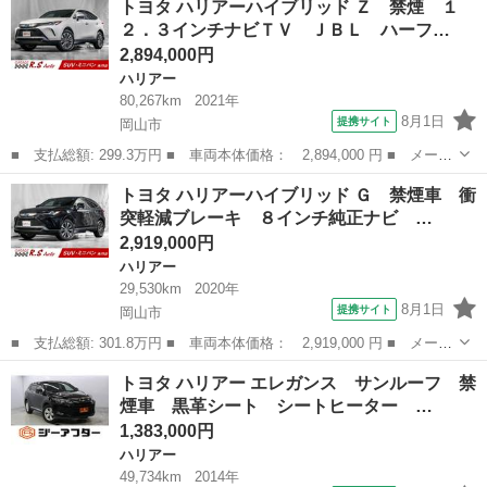
トヨタ ハリアーハイブリッド Ｚ 禁煙 １
ーパッケージ 調光パノラマルーフ １２．３型ディスプレイオーデ
２．３インチナビＴＶ ＪＢＬ ハーフ…
ィオ Ｊ...
2,894,000円
ハリアー
80,267km
2021年
8月1日
提携サイト
岡山市
■ 支払総額: 299.3万円 ■ 車両本体価格： 2,894,000 円 ■ メーカ
ー名： トヨタ ■ 車種名： ハリアーハイブリッド ■ グレード
岡山
岡山市
ハリアー
トヨタ ハリアーハイブリッド Ｇ 禁煙車 衝
名： Ｚ 禁煙 １２．３インチナビＴＶ ＪＢＬ ハーフレザー
突軽減ブレーキ ８インチ純正ナビ …
ＥＴＣ 衝...
2,919,000円
ハリアー
29,530km
2020年
8月1日
提携サイト
岡山市
■ 支払総額: 301.8万円 ■ 車両本体価格： 2,919,000 円 ■ メーカ
ー名： トヨタ ■ 車種名： ハリアーハイブリッド ■ グレード
岡山
岡山市
ハリアー
トヨタ ハリアー エレガンス サンルーフ 禁
名： Ｇ 禁煙車 衝突軽減ブレーキ ８インチ純正ナビ バックカ
煙車 黒革シート シートヒーター …
メラ デジ...
1,383,000円
ハリアー
49,734km
2014年