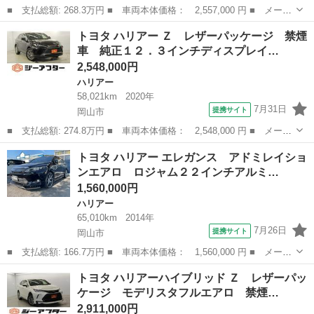
■ 支払総額: 268.3万円 ■ 車両本体価格： 2,557,000 円 ■ メーカ
ー名： トヨタ ■ 車種名： ハリアーハイブリッド ■ グレード
岡山
岡山市
ハリアー
トヨタ ハリアー Ｚ レザーパッケージ 禁煙
名： Ｚ レザーパッケージ 禁煙車 純正１２．３インチディスプ
車 純正１２．３インチディスプレイ…
レイオーデ...
2,548,000円
ハリアー
58,021km
2020年
7月31日
提携サイト
岡山市
■ 支払総額: 274.8万円 ■ 車両本体価格： 2,548,000 円 ■ メーカ
ー名： トヨタ ■ 車種名： ハリアー ■ グレード名： Ｚ レザ
岡山
岡山市
ハリアー
トヨタ ハリアー エレガンス アドミレイショ
ーパッケージ 禁煙車 純正１２．３インチディスプレイオーディ
ンエアロ ロジャム２２インチアルミ…
オ 黒革シ...
1,560,000円
ハリアー
65,010km
2014年
7月26日
提携サイト
岡山市
■ 支払総額: 166.7万円 ■ 車両本体価格： 1,560,000 円 ■ メーカ
ー名： トヨタ ■ 車種名： ハリアー ■ グレード名： エレガン
岡山
岡山市
ハリアー
トヨタ ハリアーハイブリッド Ｚ レザーパッ
ス アドミレイションエアロ ロジャム２２インチアルミ ＴＥＩＮ
ケージ モデリスタフルエアロ 禁煙…
車高調 ...
2,911,000円