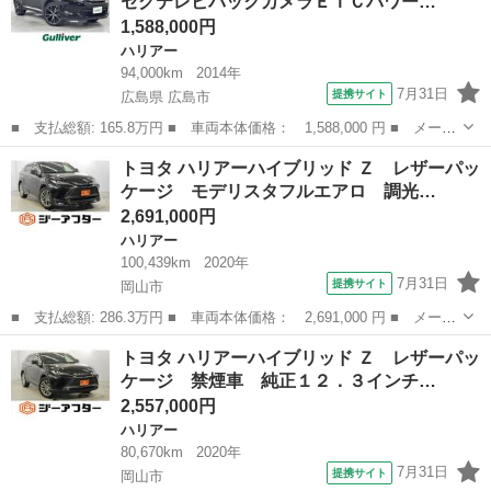
セグテレビバックカメラＥＴＣパワー…
チナビ ...
1,588,000円
ハリアー
94,000km
2014年
7月31日
提携サイト
広島県 広島市
■ 支払総額: 165.8万円 ■ 車両本体価格： 1,588,000 円 ■ メーカ
ー名： トヨタ ■ 車種名： ハリアー ■ グレード名： エレガン
広島
広島市
ハリアー
トヨタ ハリアーハイブリッド Ｚ レザーパッ
ス メモリナビフルセグテレビバックカメラＥＴＣパワーシート社外
ケージ モデリスタフルエアロ 調光…
アルミホ...
2,691,000円
ハリアー
100,439km
2020年
7月31日
提携サイト
岡山市
■ 支払総額: 286.3万円 ■ 車両本体価格： 2,691,000 円 ■ メーカ
ー名： トヨタ ■ 車種名： ハリアーハイブリッド ■ グレード
岡山
岡山市
ハリアー
トヨタ ハリアーハイブリッド Ｚ レザーパッ
名： Ｚ レザーパッケージ モデリスタフルエアロ 調光パノラマ
ケージ 禁煙車 純正１２．３インチ…
ルーフ Ｊ...
2,557,000円
ハリアー
80,670km
2020年
7月31日
提携サイト
岡山市