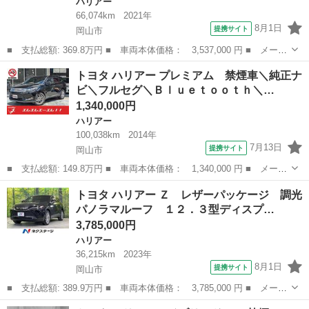
ハリアー
66,074km
2021年
8月1日
提携サイト
岡山市
■ 支払総額: 369.8万円 ■ 車両本体価格： 3,537,000 円 ■ メーカ
ー名： トヨタ ■ 車種名： ハリアーハイブリッド ■ グレード
岡山
岡山市
ハリアー
トヨタ ハリアー プレミアム 禁煙車＼純正ナ
名： Ｚ レザーパッケージ 本革シート モデリスタエアロ ＪＢ
ビ＼フルセグ＼Ｂｌｕｅｔｏｏｔｈ＼…
Ｌプレミア...
1,340,000円
ハリアー
100,038km
2014年
7月13日
提携サイト
岡山市
■ 支払総額: 149.8万円 ■ 車両本体価格： 1,340,000 円 ■ メーカ
ー名： トヨタ ■ 車種名： ハリアー ■ グレード名： プレミア
岡山
岡山市
ハリアー
トヨタ ハリアー Ｚ レザーパッケージ 調光
ム 禁煙車＼純正ナビ＼フルセグ＼Ｂｌｕｅｔｏｏｔｈ＼バックカメ
パノラマルーフ １２．３型ディスプ…
ラ＼プッ...
3,785,000円
ハリアー
36,215km
2023年
8月1日
提携サイト
岡山市
■ 支払総額: 389.9万円 ■ 車両本体価格： 3,785,000 円 ■ メーカ
ー名： トヨタ ■ 車種名： ハリアー ■ グレード名： Ｚ レザ
岡山
岡山市
ハリアー