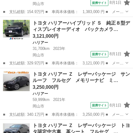
8月1日
提携サイト
岡山市
■ 支払総額: 154.9万円 ■ 車両本体価格： 1,383,000 円 ■ メーカ
ー名： トヨタ ■ 車種名： ハリアー ■ グレード名： エレガン
岡山
岡山市
ハリアー
トヨタ ハリアーハイブリッド Ｓ 純正８型デ
ス サンルーフ 禁煙車 黒革シート シートヒーター 純正８イン
ィスプレイオーディオ バックカメラ…
チナビ ...
3,121,000円
ハリアー
31,700km
2023年
8月1日
提携サイト
岡山市
■ 支払総額: 329.9万円 ■ 車両本体価格： 3,121,000 円 ■ メーカ
ー名： トヨタ ■ 車種名： ハリアーハイブリッド ■ グレード
岡山
岡山市
ハリアー
トヨタ ハリアー Ｚ レザーパッケージ サン
名： Ｓ 純正８型ディスプレイオーディオ バックカメラ 衝突軽
ルーフ フルセグ メモリーナビ ミ…
減装置 レ...
3,250,000円
ハリアー
59,999km
2021年
8月1日
提携サイト
岡山市
■ 支払総額: 340.1万円 ■ 車両本体価格： 3,250,000 円 ■ メーカ
ー名： トヨタ ■ 車種名： ハリアー ■ グレード名： Ｚ レザ
岡山
岡山市
ハリアー
トヨタ ハリアー Ｚ レザーパッケージ トヨ
ーパッケージ サンルーフ フルセグ メモリーナビ ミュージック
タ認定中古車 革シート フルセグ …
プレイヤ...