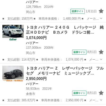
ハリアー
128,798km
2014年
1月11日
提携サイト
岡山市
■ 支払総額: 158万円 ■ 車両本体価格： 1,480,000 円 ■ メーカー
名： トヨタ ■ 車種名： ハリアー ■ グレード名： エレガン
岡山
岡山市
ハリアー
トヨタ ハリアー ２４０Ｇ Ｌパッケージ 純
ス ＥＴＣ バックカメラ パワーシート サンルーフ ＴＶ オー
正ＨＤＤナビ Ｂカメラ ドラレコ前…
トライト ア...
1,074,000円
ハリアー
137,000km
2008年
8月1日
提携サイト
岡山市
■ 支払総額: 114.8万円 ■ 車両本体価格： 1,074,000 円 ■ メーカ
ー名： トヨタ ■ 車種名： ハリアー ■ グレード名： ２４０
岡山
岡山市
ハリアー
トヨタ ハリアー Ｚ レザーパッケージ フル
Ｇ Ｌパッケージ 純正ＨＤＤナビ Ｂカメラ ドラレコ前後 純正
セグ メモリーナビ ミュージックプ…
１７インチ...
2,950,000円
ハリアー
58,933km
2021年
8月1日
提携サイト
倉敷市
■ 支払総額: 305.8万円 ■ 車両本体価格： 2,950,000 円 ■ メーカ
ー名： トヨタ ■ 車種名： ハリアー ■ グレード名： Ｚ レザ