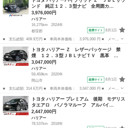
トヨタ ハリアーハイブリッド Ｚ ＪＢＬサウ
ス ロングラン保証１年（走行距離無制限） フルセグ メモリーナ
ンド 純正１２．３型ナビ 全周囲カ…
ビ ＤＶ...
3,976,000円
ハリアー
16,275km
2024年
8月1日
提携サイト
都窪郡
■ 支払総額: 409.9万円 ■ 車両本体価格： 3,976,000 円 ■ メーカ
ー名： トヨタ ■ 車種名： ハリアーハイブリッド ■ グレード
岡山
都窪郡
ハリアー
トヨタ ハリアー Ｚ レザーパッケージ 禁
名： Ｚ ＪＢＬサウンド 純正１２．３型ナビ 全周囲カメラ 衝
煙 １２．３型ＪＢＬナビＴＶ 黒革 …
突被害軽減...
3,047,000円
ハリアー
59,459km
2020年
8月1日
提携サイト
岡山市
■ 支払総額: 314.6万円 ■ 車両本体価格： 3,047,000 円 ■ メーカ
ー名： トヨタ ■ 車種名： ハリアー ■ グレード名： Ｚ レザ
岡山
岡山市
ハリアー
トヨタ ハリアー プレミアム 後期 モデリス
ーパッケージ 禁煙 １２．３型ＪＢＬナビＴＶ 黒革 衝突軽減ブ
タエアロ パノラマルーフ アルパイ…
レーキ ...
2,447,000円
ハリアー
78,537km
2018年