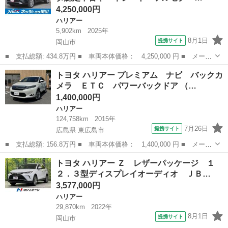
4,250,000円
ハリアー
5,902km
2025年
8月1日
提携サイト
岡山市
■ 支払総額: 434.8万円 ■ 車両本体価格： 4,250,000 円 ■ メーカ
ー名： トヨタ ■ 車種名： ハリアー ■ グレード名： Ｚ レザ
岡山
岡山市
ハリアー
トヨタ ハリアー プレミアム ナビ バックカ
ーパッケージ トヨタ認定中古車 革シート フルセグ メモリーナ
メラ ＥＴＣ パワーバックドア （…
ビ バッ...
1,400,000円
ハリアー
124,758km
2015年
7月26日
提携サイト
広島県 東広島市
■ 支払総額: 156.8万円 ■ 車両本体価格： 1,400,000 円 ■ メーカ
ー名： トヨタ ■ 車種名： ハリアー ■ グレード名： プレミア
広島
東広島市
ハリアー
トヨタ ハリアー Ｚ レザーパッケージ １
ム ナビ バックカメラ ＥＴＣ パワーバックドア ■ 排気量：
２．３型ディスプレイオーディオ ＪＢ…
200...
3,577,000円
ハリアー
29,870km
2022年
8月1日
提携サイト
岡山市