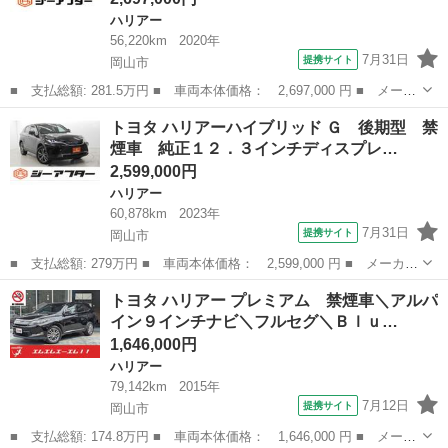
ハリアー
56,220km
2020年
7月31日
提携サイト
岡山市
■ 支払総額: 281.5万円 ■ 車両本体価格： 2,697,000 円 ■ メーカ
ー名： トヨタ ■ 車種名： ハリアー ■ グレード名： Ｇ モデ
岡山
岡山市
ハリアー
トヨタ ハリアーハイブリッド Ｇ 後期型 禁
リスタフルエアロ 禁煙車 純正８インチナビ フルセグ バックカ
煙車 純正１２．３インチディスプレ…
メラ デ...
2,599,000円
ハリアー
60,878km
2023年
7月31日
提携サイト
岡山市
■ 支払総額: 279万円 ■ 車両本体価格： 2,599,000 円 ■ メーカー
名： トヨタ ■ 車種名： ハリアーハイブリッド ■ グレード
岡山
岡山市
ハリアー
トヨタ ハリアー プレミアム 禁煙車＼アルパ
名： Ｇ 後期型 禁煙車 純正１２．３インチディスプレイオーデ
イン９インチナビ＼フルセグ＼Ｂｌｕ…
ィオ １２．３...
1,646,000円
ハリアー
79,142km
2015年
7月12日
提携サイト
岡山市
■ 支払総額: 174.8万円 ■ 車両本体価格： 1,646,000 円 ■ メーカ