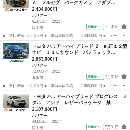
Ａ フルセグ バックカメラ アダプ…
ル パワ...
2,434,000円
ハリアー
61,833km
2023年
7月31日
提携サイト
岡山市
■ 支払総額: 263.6万円 ■ 車両本体価格： 2,434,000 円 ■ メーカ
ー名： トヨタ ■ 車種名： ハリアー ■ グレード名： Ｇ 禁煙
岡山
岡山市
ハリアー
トヨタ ハリアーハイブリッド Ｚ 純正１２型
車 純正８インチＤＡ フルセグ バックカメラ アダプティブクル
ナビ ＪＢＬサウンド パノラミック…
ーズコン...
2,853,000円
ハリアー
72,000km
2021年
7月31日
提携サイト
倉敷市
■ 支払総額: 294.8万円 ■ 車両本体価格： 2,853,000 円 ■ メーカ
ー名： トヨタ ■ 車種名： ハリアーハイブリッド ■ グレード
岡山
倉敷市
ハリアー
トヨタ ハリアーハイブリッド プログレス メ
名： Ｚ 純正１２型ナビ ＪＢＬサウンド パノラミックビュー
タル アンド レザーパッケージ 禁…
セーフティ...
2,107,000円
ハリアー
43,853km
2017年
7月31日
提携サイト
岡山市