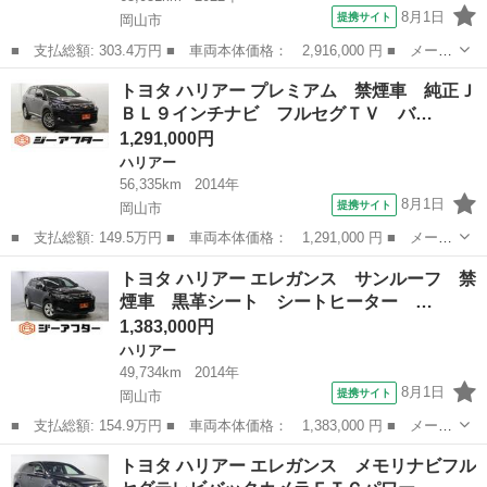
8月1日
提携サイト
岡山市
■ 支払総額: 303.4万円 ■ 車両本体価格： 2,916,000 円 ■ メーカ
ー名： トヨタ ■ 車種名： ハリアーハイブリッド ■ グレード
岡山
岡山市
ハリアー
トヨタ ハリアー プレミアム 禁煙車 純正Ｊ
名： Ｚ レザーパッケージ 令和４年登録 調光パノラマルーフ
ＢＬ９インチナビ フルセグＴＶ バ…
禁煙車 １...
1,291,000円
ハリアー
56,335km
2014年
8月1日
提携サイト
岡山市
■ 支払総額: 149.5万円 ■ 車両本体価格： 1,291,000 円 ■ メーカ
ー名： トヨタ ■ 車種名： ハリアー ■ グレード名： プレミア
岡山
岡山市
ハリアー
トヨタ ハリアー エレガンス サンルーフ 禁
ム 禁煙車 純正ＪＢＬ９インチナビ フルセグＴＶ バックカメ
煙車 黒革シート シートヒーター …
ラ トヨタ...
1,383,000円
ハリアー
49,734km
2014年
8月1日
提携サイト
岡山市
■ 支払総額: 154.9万円 ■ 車両本体価格： 1,383,000 円 ■ メーカ
ー名： トヨタ ■ 車種名： ハリアー ■ グレード名： エレガン
岡山
岡山市
ハリアー
トヨタ ハリアー エレガンス メモリナビフル
ス サンルーフ 禁煙車 黒革シート シートヒーター 純正８イン