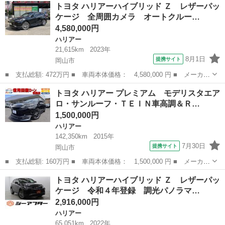
岡山
倉敷市
ハリアー
トヨタ ハリアーハイブリッド Ｚ レザーパッ
ーパッケージ フルセグ メモリーナビ ミュージックプレイヤー接
ケージ 全周囲カメラ オートクルー…
続可 バ...
4,580,000円
ハリアー
21,615km
2023年
8月1日
提携サイト
岡山市
■ 支払総額: 472万円 ■ 車両本体価格： 4,580,000 円 ■ メーカー
名： トヨタ ■ 車種名： ハリアーハイブリッド ■ グレード
岡山
岡山市
ハリアー
トヨタ ハリアー プレミアム モデリスタエア
名： Ｚ レザーパッケージ 全周囲カメラ オートクルーズコント
ロ・サンルーフ・ＴＥＩＮ車高調＆Ｒ…
ロール レーン...
1,500,000円
ハリアー
142,350km
2015年
7月30日
提携サイト
岡山市
■ 支払総額: 160万円 ■ 車両本体価格： 1,500,000 円 ■ メーカー
名： トヨタ ■ 車種名： ハリアー ■ グレード名： プレミア
岡山
岡山市
ハリアー
トヨタ ハリアーハイブリッド Ｚ レザーパッ
ム モデリスタエアロ・サンルーフ・ＴＥＩＮ車高調＆ＲＸ純正アル
ケージ 令和４年登録 調光パノラマ…
ミ・４本出し...
2,916,000円
ハリアー
65,051km
2022年