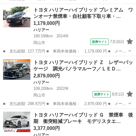
ー名： トヨタ ■ 車種名： ハリアー ■ グレード名： Ｚ 調光
岡山
岡山市
ハリアー
トヨタ ハリアーハイブリッド プレミアム ワ
パノラマルーフ ＮＥＷ‘Ｓエアロ １２．３型メーカーナビ 全周囲
ンオーナ禁煙車・自社顧客下取り車・…
カメラ...
1,179,000円
ハリアー
180,599km
2014年
7月26日
提携サイト
岡山市
■ 支払総額: 127.7万円 ■ 車両本体価格： 1,179,000 円 ■ メーカ
ー名： トヨタ ■ 車種名： ハリアーハイブリッド ■ グレード
岡山
岡山市
ハリアー
トヨタ ハリアーハイブリッド Ｚ レザーパッ
名： プレミアム ワンオーナ禁煙車・自社顧客下取り車・４ＷＤ
ケージ 調光パノラマルーフ／ＬＥＤ…
車・純正９イ...
2,879,000円
ハリアー
109,200km
2022年
8月1日
提携サイト
岡山市
■ 支払総額: 298.8万円 ■ 車両本体価格： 2,879,000 円 ■ メーカ
ー名： トヨタ ■ 車種名： ハリアーハイブリッド ■ グレード
岡山
岡山市
ハリアー
トヨタ ハリアーハイブリッド Ｇ 禁煙車 後
名： Ｚ レザーパッケージ 調光パノラマルーフ／ＬＥＤ付モデリ
期 衝突軽減ブレーキ モデリスタエ…
スタフルエ...
3,377,000円
ハリアー