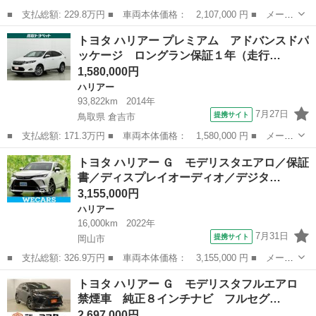
■ 支払総額: 229.8万円 ■ 車両本体価格： 2,107,000 円 ■ メーカ
ー名： トヨタ ■ 車種名： ハリアーハイブリッド ■ グレード
岡山
岡山市
ハリアー
トヨタ ハリアー プレミアム アドバンスドパ
名： プログレス メタル アンド レザーパッケージ 禁煙車 Ｊ
ッケージ ロングラン保証１年（走行…
ＢＬ９イン...
1,580,000円
ハリアー
93,822km
2014年
7月27日
提携サイト
鳥取県 倉吉市
■ 支払総額: 171.3万円 ■ 車両本体価格： 1,580,000 円 ■ メーカ
ー名： トヨタ ■ 車種名： ハリアー ■ グレード名： プレミア
鳥取
倉吉市
ハリアー
トヨタ ハリアー Ｇ モデリスタエアロ／保証
ム アドバンスドパッケージ ロングラン保証１年（走行距離無
書／ディスプレイオーディオ／デジタ…
制） ４ＷＤ...
3,155,000円
ハリアー
16,000km
2022年
7月31日
提携サイト
岡山市
■ 支払総額: 326.9万円 ■ 車両本体価格： 3,155,000 円 ■ メーカ
ー名： トヨタ ■ 車種名： ハリアー ■ グレード名： Ｇ モデ
岡山
岡山市
ハリアー
トヨタ ハリアー Ｇ モデリスタフルエアロ
リスタエアロ／保証書／ディスプレイオーディオ／デジタルインナー
禁煙車 純正８インチナビ フルセグ…
ミラー／...
2,697,000円