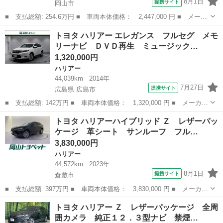
8月1日
提携サイト
岡山市
■ 支払総額: 254.6万円 ■ 車両本体価格： 2,447,000 円 ■ メーカ
ー名： トヨタ ■ 車種名： ハリアー ■ グレード名： プレミア
岡山
岡山市
ハリアー
トヨタ ハリアー エレガンス フルセグ メモ
ム 後期 モデリスタエアロ パノラマルーフ アルパイン１０型ナ
リーナビ ＤＶＤ再生 ミュージック…
ビ 点検...
1,320,000円
ハリアー
44,039km
2014年
7月27日
提携サイト
広島県 広島市
■ 支払総額: 142万円 ■ 車両本体価格： 1,320,000 円 ■ メーカー
名： トヨタ ■ 車種名： ハリアー ■ グレード名： エレガン
広島
広島市
ハリアー
トヨタ ハリアーハイブリッド Ｚ レザーパッ
ス フルセグ メモリーナビ ＤＶＤ再生 ミュージックプレイヤー
ケージ 革シート サンルーフ フル…
接続可 バッ...
3,830,000円
ハリアー
44,572km
2023年
8月1日
提携サイト
倉敷市
■ 支払総額: 397万円 ■ 車両本体価格： 3,830,000 円 ■ メーカー
名： トヨタ ■ 車種名： ハリアーハイブリッド ■ グレード
岡山
倉敷市
ハリアー
トヨタ ハリアー Ｚ レザーパッケージ 全周
名： Ｚ レザーパッケージ 革シート サンルーフ フルセグ メ
囲カメラ 純正１２．３型ナビ 禁煙…
モリーナビ ミ...