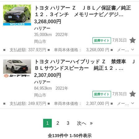
ー名： トヨタ ■ 車種名： ハリアー ■ グレード名： プレミア
岡山
岡山市
ハリアー
トヨタ ハリアー Ｚ ＪＢＬ／保証書／純正
ム 禁煙車＼アルパイン９インチナビ＼フルセグ＼Ｂｌｕｅｔｏｏｔ
１２．３インチ メモリーナビ／デジ…
ｈ＼バッ...
3,268,000円
ハリアー
35,000km
2022年
7月31日
提携サイト
岡山市
■ 支払総額: 337.9万円 ■ 車両本体価格： 3,268,000 円 ■ メーカ
ー名： トヨタ ■ 車種名： ハリアー ■ グレード名： Ｚ ＪＢ
岡山
岡山市
ハリアー
トヨタ ハリアーハイブリッド Ｚ 禁煙車 Ｊ
Ｌ／保証書／純正 １２．３インチ メモリーナビ／デジタルインナ
ＢＬサウンドスピーカー 純正１２．…
ーミラー...
2,307,000円
ハリアー
84,953km
2021年
7月31日
提携サイト
岡山市
■ 支払総額: 249.9万円 ■ 車両本体価格： 2,307,000 円 ■ メーカ
ー名： トヨタ ■ 車種名： ハリアーハイブリッド ■ グレード
岡山
岡山市
ハリアー
名： Ｚ 禁煙車 ＪＢＬサウンドスピーカー 純正１２．３インチ
ディスプレ...
1
2
3
次へ
全139件中 1-50件表示