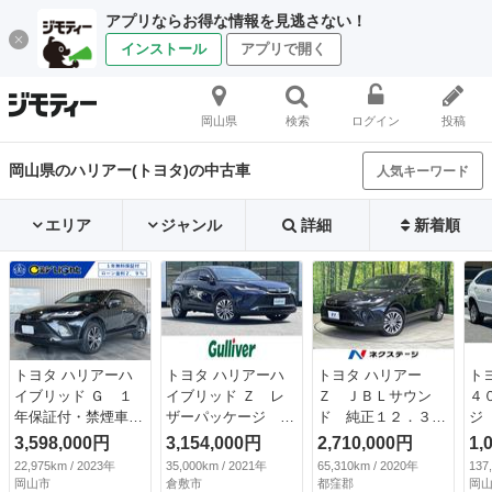
アプリならお得な情報を見逃さない！
インストール
アプリで開く
岡山県
検索
ログイン
投稿
岡山県のハリアー(トヨタ)の中古車
人気キーワード
エリア
ジャンル
詳細
新着順
トヨタ ハリアーハ
トヨタ ハリアーハ
トヨタ ハリアー
ト
イブリッド Ｇ １
イブリッド Ｚ レ
Ｚ ＪＢＬサウン
４
年保証付・禁煙車・
ザーパッケージ 純
ド 純正１２．３型
ジ
ブラインドスポット
正１２．３型ナビ
ナビ 禁煙車 デジ
ビ
3,598,000円
3,154,000円
2,710,000円
1,
モニター・アクセサ
ＪＢＬプレミアムサ
タルミラー セーフ
レ
22,975km / 2023年
35,000km / 2021年
65,310km / 2020年
137
リーコンセント・新
ウンド フルセグＴ
ティセンス ブライ
イ
岡山市
倉敷市
都窪郡
岡