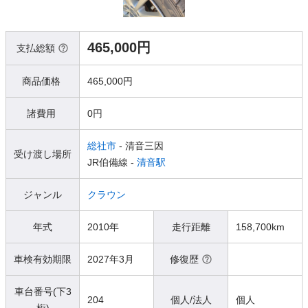
465,000円
支払総額
商品価格
465,000円
諸費用
0円
総社市
- 清音三因
受け渡し場所
JR伯備線 -
清音駅
ジャンル
クラウン
年式
2010年
走行距離
158,700km
車検有効期限
2027年3月
修復歴
車台番号(下3
204
個人/法人
個人