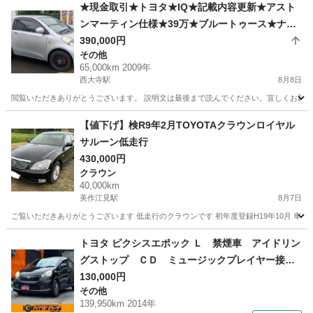
岡山
赤磐市
瀬戸駅
アクア
★現金取引★トヨタ★IQ★記載内容更新★アスト
ンマーティン仕様★39万★ブルートゥース★ナビ
★バックカメラ★２１年式★65000km走行★車検
390,000円
その他
令和10年7月まで★
65,000km 2009年
西大寺駅
8月8日
閲覧いただきありがとうございます。 説明文は最後まで読んでください。宜しくお願いいたし
岡山
岡山市
西大寺駅
その他
アストンマーティン
【値下げ】検R9年2月TOYOTAクラウンロイヤル
サルーン低走行
430,000円
クラウン
40,000km
美作江見駅
8月7日
ご覧いただきありがとうございます 低走行のクラウンです 初年度登録H19年10月 車検期
岡山
美作市
美作江見駅
クラウン
クラウンロイヤル
トヨタ ピクシスエポック Ｌ 禁煙車 アイドリン
グストップ ＣＤ ミュージックプレイヤー接続
可 キーレスエントリー ＡＷ１４インチ エア
130,000円
その他
コン パワーウィンドウ パワーステアリング
139,950km 2014年
ＡＢＳ 横滑り防止装置 運転席・助手席エアバ