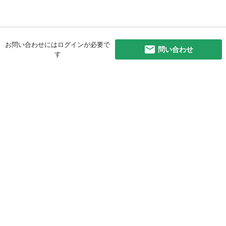
お問い合わせにはログインが必要で
問い合わせ
す
初めての方へ
利用規約
プライバシーポリシー
プライバシー・ステートメント
健全化に資する運用方針
お問い合わせ
運営会社
サイトマップ
ご利用ガイド
フリーワードで探す
PC版で表示
都道府県選択
特定商取引法の表示
利用者情報の外部送信について