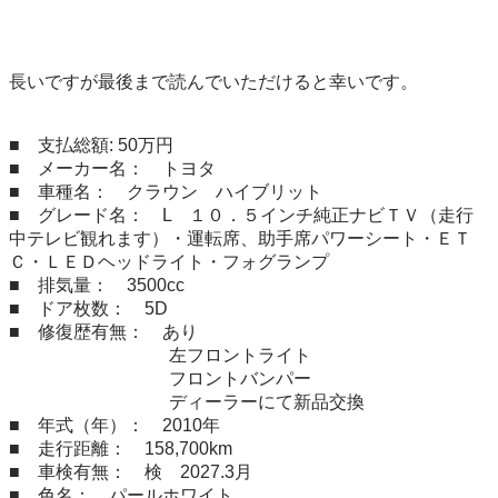
長いですが最後まで読んでいただけると幸いです。

■　支払総額: 50万円

■　メーカー名：　トヨタ

■　車種名：　クラウン　ハイブリット

■　グレード名：　L　１０．５インチ純正ナビＴＶ（走行
中テレビ観れます）・運転席、助手席パワーシート・ＥＴ
Ｃ・ＬＥＤヘッドライト・フォグランプ

■　排気量：　3500cc

■　ドア枚数：　5D

■　修復歴有無：　あり 

　　　　　　　　　左フロントライト

　　　　　　　　　フロントバンパー

　　　　　　　　　ディーラーにて新品交換

■　年式（年）：　2010年

■　走行距離：　158,700km

■　車検有無：　検　2027.3月

■　色名：　パールホワイト
