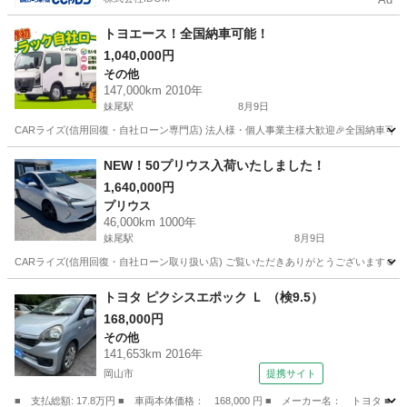
トヨエース！全国納車可能！
1,040,000円
その他
147,000km 2010年
妹尾駅
8月9日
CARライズ(信用回復・自社ローン専門店) 法人様・個人事業主様大歓迎🎉全国納車可能で
岡山
岡山市
妹尾駅
その他
NEW！50プリウス入荷いたしました！
1,640,000円
プリウス
46,000km 1000年
妹尾駅
8月9日
CARライズ(信用回復・自社ローン取り扱い店) ご覧いただきありがとうございます☺️ かっ
岡山
岡山市
妹尾駅
プリウス
トヨタ ピクシスエポック Ｌ （検9.5）
168,000円
その他
141,653km 2016年
岡山市
提携サイト
■ 支払総額: 17.8万円 ■ 車両本体価格： 168,000 円 ■ メーカー名： トヨタ ■