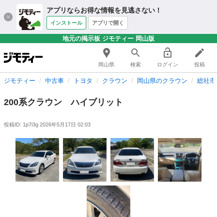
アプリならお得な情報を見逃さない！
インストール
アプリで開く
地元の掲示板 ジモティー 岡山版
岡山県
検索
ログイン
投稿
ジモティー
中古車
トヨタ
クラウン
岡山県のクラウン
総社市
200系クラウン ハイブリット
投稿ID: 1p7i3g
2026年5月17日 02:03