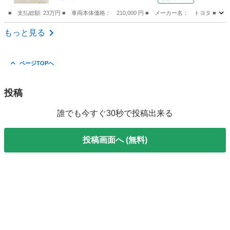
■ 支払総額: 23万円 ■ 車両本体価格： 210,000 円 ■ メーカー名： トヨタ ■ 
岡山
岡山市
その他
もっと見る
ページTOPへ
投稿
誰でも今すぐ30秒で投稿出来る
投稿画面へ (無料)