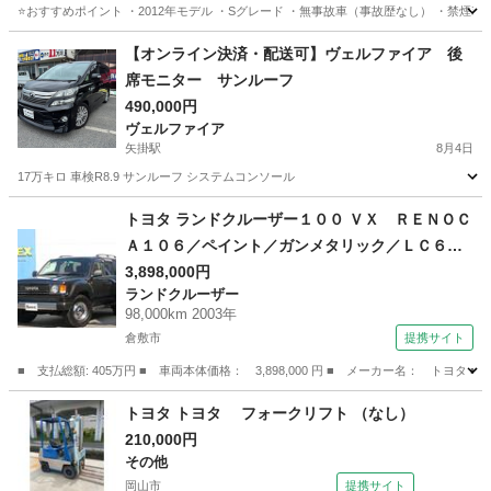
⭐️おすすめポイント ・2012年モデル ・Sグレード ・無事故車（事故歴なし） ・禁煙車 
岡山
岡山市
高島駅
プリウス
トヨタプリウス
【オンライン決済・配送可】ヴェルファイア 後
席モニター サンルーフ
490,000円
ヴェルファイア
矢掛駅
8月4日
17万キロ 車検R8.9 サンルーフ システムコンソール
岡山
小田郡
矢掛駅
ヴェルファイア
サンルーフ
トヨタ ランドクルーザー１００ ＶＸ ＲＥＮＯＣ
Ａ１０６／ペイント／ガンメタリック／ＬＣ６０
／丸目フェイスチェンジ／新品タイヤ＆ホイール
3,898,000円
ランドクルーザー
／ＦＬＥＸドロワーキット／ガソリン５人乗り／
98,000km 2003年
グレードＶＸ／クラシックシートカバー／ブラウ
倉敷市
提携サイト
ン／ＥＴＣ （車検整備付）
■ 支払総額: 405万円 ■ 車両本体価格： 3,898,000 円 ■ メーカー名： 
岡山
倉敷市
ランドクルーザー
トヨタ トヨタ フォークリフト （なし）
210,000円
その他
岡山市
提携サイト