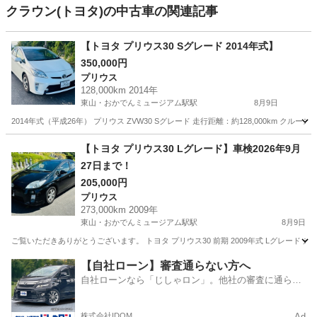
クラウン(トヨタ)の中古車の関連記事
【トヨタ プリウス30 Sグレード 2014年式】
350,000円
プリウス
128,000km 2014年
東山・おかでんミュージアム駅駅
8月9日
2014年式（平成26年） プリウス ZVW30 Sグレード 走行距離：約128,000km
岡山
岡山市
東山・おかでんミュージアム駅駅
プリウス
【トヨタ プリウス30 Lグレード】車検2026年9月
27日まで！
走行距離
205,000円
プリウス
273,000km 2009年
東山・おかでんミュージアム駅駅
8月9日
ご覧いただきありがとうございます。 トヨタ プリウス30 前期 2009年式 Lグレード 走行距離：
岡山
岡山市
東山・おかでんミュージアム駅駅
プリウス
【自社ローン】審査通らない方へ
自社ローンなら「じしゃロン」。他社の審査に通らな
走行距離
かった方も
株式会社IDOM
Ad