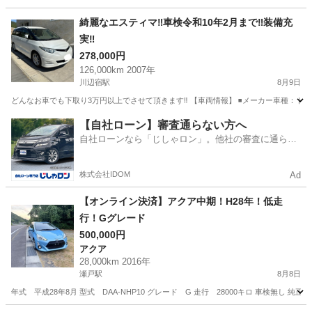
岡山
岡山市
その他
綺麗なエスティマ‼️車検令和10年2月まで‼️装備充
実‼️
278,000円
126,000km 2007年
川辺宿駅
8月9日
どんなお車でも下取り3万円以上でさせて頂きます‼️ 【車両情報】 ◾️メーカー車種：トヨタ、エステ
岡山
倉敷市
川辺宿駅
トヨタ
車両
【自社ローン】審査通らない方へ
自社ローンなら「じしゃロン」。他社の審査に通らな
かった方も
株式会社IDOM
Ad
【オンライン決済】アクア中期！H28年！低走
行！Gグレード
500,000円
アクア
28,000km 2016年
瀬戸駅
8月8日
年式 平成28年8月 型式 DAA-NHP10 グレード G 走行 28000キロ 車検無し 