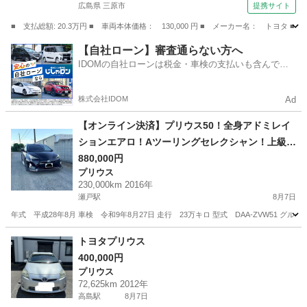
広島県 三原市
提携サイト
ック （検9.8）
■ 支払総額: 20.3万円 ■ 車両本体価格： 130,000 円 ■ メーカー名： ト
広島
三原市
その他
【自社ローン】審査通らない方へ
IDOMの自社ローンは税金・車検の支払いも含んでい
るので毎月の支払額は一定
株式会社IDOM
Ad
【オンライン決済】プリウス50！全身アドミレイ
ションエアロ！Aツーリングセレクシャン！上級グ
レード
880,000円
プリウス
230,000km 2016年
瀬戸駅
8月7日
年式 平成28年8月 車検 令和9年8月27日 走行 23万キロ 型式 DAA-ZVW51 グ
岡山
赤磐市
瀬戸駅
プリウス
トヨタプリウス
400,000円
プリウス
72,625km 2012年
高島駅
8月7日