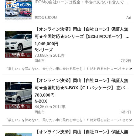
IDOMの自社ローンは税金・車検の支払いも含んでい
るので毎月の支払額は一定
株式会社IDOM
Ad
【オンライン決済】岡山【自社ローン】保証人無
可★全国対応★5シリーズ【523d Mスポーツ】 純
正19インチAW/パーワーシート/オットマン/TV/DV
1,049,000円
5シリーズ
D再生/バックカメラ/フォグ/ミラー型ETC
中古車
73,898km 2013年
岡山市
7月2日
『欲しい』を諦めない。 乗りたい車に乗れる幸せを！！ 絶対通る自社ローン! セカンドチ
岡山
岡山市
5シリーズ
【オンライン決済】岡山【自社ローン】保証人無
可★全国対応★N-BOX【G Lパッケージ】 左パワ
スラ/前後ドラレコ/走行中TV可/DVD/スマートキ
783,000円
N-BOX
ー/バックカメラ/フルフラットシート/ETC
中古車
84,367km 2012年
岡山市
6月7日
『欲しい』を諦めない。 乗りたい車に乗れる幸せを！！ 絶対通る自社ローン! セカンドチ
岡山
岡山市
N-BOX
ドラレコ
【オンライン決済】岡山【自社ローン】保証人無