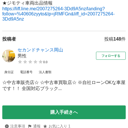
https://liff.line.me/2007275264-3Dd9A5nz/landing?
follow=%40606zyyto&lp=jRMFGn&liff_id=2007275264-
3Dd9A5nz
投稿者
投稿
148
件
セカンドチャンス岡山
男性
フォローする
0.0
身分証
電話番号
法人書類
☆中古車販売店☆ ☆中古車買取店☆ ※自社ローンOKな車屋
です！！ 全国対応ブラック...
購入手続きへ
注意事項
通報
お気に入り 1