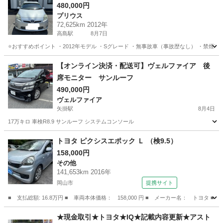
480,000円
プリウス
72,625km 2012年
高島駅
8月7日
⭐️おすすめポイント ・2012年モデル ・Sグレード ・無事故車（事故歴なし） ・禁煙車 
岡山
岡山市
高島駅
プリウス
トヨタプリウス
【オンライン決済・配送可】ヴェルファイア 後
席モニター サンルーフ
490,000円
ヴェルファイア
矢掛駅
8月4日
17万キロ 車検R8.9 サンルーフ システムコンソール
岡山
小田郡
矢掛駅
ヴェルファイア
サンルーフ
トヨタ ピクシスエポック Ｌ （検9.5）
158,000円
その他
141,653km 2016年
岡山市
提携サイト
■ 支払総額: 16.8万円 ■ 車両本体価格： 158,000 円 ■ メーカー名： トヨタ ■
岡山
岡山市
その他
★現金取引★トヨタ★IQ★記載内容更新★アスト