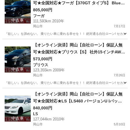
可★全国対応★フーガ【370GT タイプS】 Blueto
oth/純正20インチAW/社外マフラー/赤キャリパー/
805,000円
フーガ
パワーシート/オットマン/レザーシート/シートヒ
中古車
111,593km 2010年
ーター/バックカメラ/カーテシーライト/ETC
岡山市
7月17日
『欲しい』を諦めない。 乗りたい車に乗れる幸せを！！ 絶対通る自社ローン! セカンドチ
岡山
岡山市
フーガ
20インチ
【オンライン決済】岡山【自社ローン】保証人無
可★全国対応★プリウス【S】 社外15インチAW/B
luetooth/フルフラットシート/ドラレコ/フォグ/ス
573,000円
プリウス
マートキー/ETC
中古車
123,355km 2009年
岡山市
7月26日
『欲しい』を諦めない。 乗りたい車に乗れる幸せを！！ 絶対通る自社ローン! セカンドチ
岡山
岡山市
プリウス
Bluetooth
【オンライン決済】岡山【自社ローン】保証人無
可★全国対応★LS【LS460 バージョンU Iパッケ
ージ】社外21インチAW/フルエアロ/サンルーフ/社
840,000円
LS
外スモークテール/パワーバックドア/走行中TV可/
中古車
127,044km 2010年
サスコン/スマートキー/バックカメラ
岡山市
5月10日