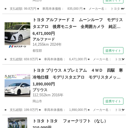
岡山市
提携サイト
ヘッドライト （車検整備付）
■ 支払総額: 99.8万円 ■ 車両本体価格： 835,000 円 ■ メーカー名： ト
岡山
岡山市
エスティマ
トヨタ アルファード Ｚ ムーンルーフ モデリス
タエアロ 後席モニター 全周囲カメラ 純正１
４型ナビ 禁煙車 デジタルミラー ブラインド
6,471,000円
アルファード
スポットモニター 電動リアゲート 両側電動ス
14,255km 2024年
ライド シートヒーター ドラレコ ＥＴＣ （検
都窪郡
提携サイト
9.3）
■ 支払総額: 659.9万円 ■ 車両本体価格： 6,471,000 円 ■ メーカー名
岡山
都窪郡
アルファード
トヨタ プリウス Ａプレミアム ４ＷＤ 四駆 寒
冷地仕様 モデリスタエアロ モデリスタメッ
キ サンルーフ １８ｉｎホイール パワーバッ
1,890,000円
プリウス
クドア アルパイン９型ナビ ＨＤＭＩ ＵＳ
112,552km 2016年
Ｂ 本革シート 前後ドライブレコーダー 安全
岡山市
提携サイト
装備搭載 （なし）
■ 支払総額: 199.9万円 ■ 車両本体価格： 1,890,000 円 ■ メーカー名
岡山
岡山市
プリウス
トヨタ トヨタ フォークリフト （なし）
210,000円