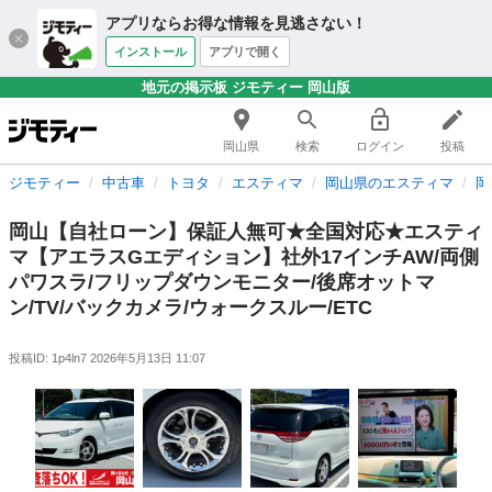
アプリならお得な情報を見逃さない！
インストール
アプリで開く
地元の掲示板 ジモティー 岡山版
岡山県
検索
ログイン
投稿
ジモティー
中古車
トヨタ
エスティマ
岡山県のエスティマ
岡
岡山【自社ローン】保証人無可★全国対応★エスティ
マ【アエラスGエディション】社外17インチAW/両側
パワスラ/フリップダウンモニター/後席オットマ
ン/TV/バックカメラ/ウォークスルー/ETC
投稿ID: 1p4ln7
2026年5月13日 11:07