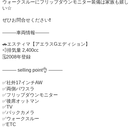
ウォークスルーにフリップダウンモニター装備は家族も嬉し
い☆

ぜひお問合せください❗️

―――車両情報―――

🚗エスティマ【アエラスGエディション】

💨排気量 2,400cc

🗓️2008年登録

――― selling point👌 ―――

✅社外17インチAW

✅両側パワスラ

✅フリップダウンモニター

✅後席オットマン

✅TV

✅バックカメラ

✅ウォークスルー

✅ETC
