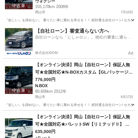
ヴォクシー
グ/スマートキー/プッシュスタート/レザーシート
中古車
155,178km 2008年
調シートカバー/ETC
岡山市
7月10日
『欲しい』を諦めない。 乗りたい車に乗れる幸せを！！ 絶対通る自社ローン! セカンドチ
岡山
岡山市
ヴォクシー
【自社ローン】審査通らない方へ
自社ローンなら「じしゃロン」。他社の審査に通らな
かった方も
株式会社IDOM
Ad
【オンライン決済】岡山【自社ローン】保証人無
可★全国対応★N-BOXカスタム【GLパッケージ】
Bluetooth/両側パワスラ/カロッツェリアナビ/走行
776,000円
N-BOX
中TV可/フリップダウンモニター/バックカメラ/ス
中古車
80,606km 2012年
マートキー/ETC
岡山市
6月17日
『欲しい』を諦めない。 乗りたい車に乗れる幸せを！！ 絶対通る自社ローン! セカンドチ
岡山
岡山市
N-BOX
Bluetooth
【オンライン決済】岡山【自社ローン】保証人無
可★全国対応★パレットSW【リミテッドⅡ】 社
外15インチAW/両側パワスラ/D席シートヒーター/
635,000円
パレット