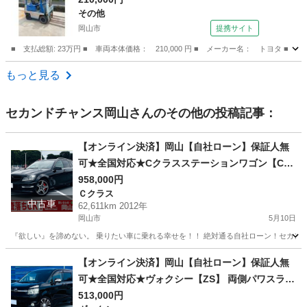
その他
岡山市
提携サイト
■ 支払総額: 23万円 ■ 車両本体価格： 210,000 円 ■ メーカー名： トヨタ ■ 
岡山
岡山市
その他
もっと見る
セカンドチャンス岡山
さんのその他の投稿記事：
【オンライン決済】岡山【自社ローン】保証人無
可★全国対応★Cクラスステーションワゴン【C25
0ブルーエフィシェンシーワゴンアバンG】AMGキ
958,000円
Ｃクラス
ャリパー/Bluetooth/C63ブルーエフィシェンシー
中古車
62,611km 2012年
仕様/走行中TV可/ドラレコ/社外4本出しマフラー/
岡山市
5月10日
ハーフレザーシート/パワーシート/ETC
『欲しい』を諦めない。 乗りたい車に乗れる幸せを！！ 絶対通る自社ローン！セカンド
岡山
岡山市
Ｃクラス
Cクラス
【オンライン決済】岡山【自社ローン】保証人無
可★全国対応★ヴォクシー【ZS】 両側パワスラ/
社外18インチAW/TV/バックカメラ/イエローフォ
513,000円