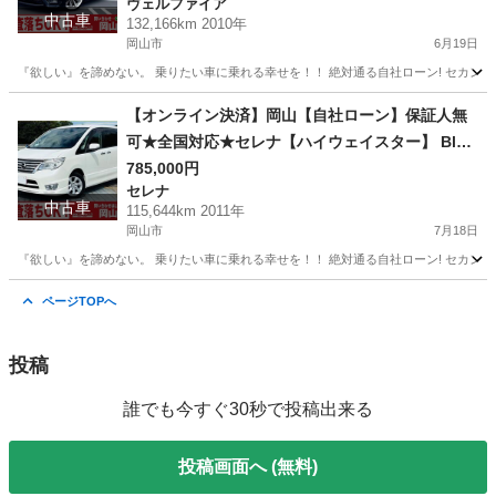
ヴェルファイア
ーフ/車高調/フリップダウンモニター/後席オット
中古車
132,166km 2010年
マン/バックカメラ/ウォークスルー/ETC
岡山市
6月19日
『欲しい』を諦めない。 乗りたい車に乗れる幸せを！！ 絶対通る自社ローン! セカンドチ
岡山
岡山市
ヴェルファイア
20インチ
【オンライン決済】岡山【自社ローン】保証人無
可★全国対応★セレナ【ハイウェイスター】 Blue
tooth/両側パワスラ/カロッツェリアナビ/走行中T
785,000円
セレナ
V可/社外マフラー/クルコン/プッシュスタート/レ
中古車
115,644km 2011年
ザー調シートカバー/スマートキー/ETC
岡山市
7月18日
『欲しい』を諦めない。 乗りたい車に乗れる幸せを！！ 絶対通る自社ローン! セカンドチ
岡山
岡山市
セレナ
ページTOPへ
投稿
誰でも今すぐ30秒で投稿出来る
投稿画面へ (無料)