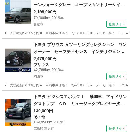
ーンウォークグレー オープンカントリータイ
ヤ 角目フェイスチェ ドラレコ（フロント）ン
2,198,000円
79,000km 2016年
ジ ＥＴＣ クロスカントリー１５インチＡＷ
倉敷市
提携サイト
ブラックシートカバー ＫＥＮＷＯＯＤ７型ナビ
（車検整備付）
■ 支払総額: 233.5万円 ■ 車両本体価格： 2,198,000 円 ■ メーカー名
岡山
倉敷市
トヨタ
トヨタ プリウス Ａツーリングセレクション ワン
オーナー セーフティセンス インテリジェント
クリアランスソナー 純正１７インチＡＷ ＢＳ
2,479,000円
プリウス
Ｍ ＨＵＤ 禁煙車 レーダークルーズ パワー
42,788km 2019年
シート シートヒーター 純正ＳＤナビ バック
岡山市
提携サイト
カメラ スペアタイヤ （検8.11）
■ 支払総額: 259.8万円 ■ 車両本体価格： 2,479,000 円 ■ メーカー名
岡山
岡山市
プリウス
トヨタ ピクシスエポック Ｌ 禁煙車 アイドリン
グストップ ＣＤ ミュージックプレイヤー接続
可 キーレスエントリー ＡＷ１４インチ エア
130,000円
その他
コン パワーウィンドウ パワーステアリング
139,950km 2014年
ＡＢＳ 横滑り防止装置 運転席・助手席エアバ
広島県 三原市
提携サイト