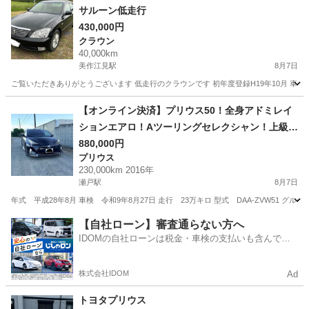
サルーン低走行
430,000円
クラウン
40,000km
美作江見駅
8月7日
ご覧いただきありがとうございます 低走行のクラウンです 初年度登録H19年10月 車検期
岡山
美作市
美作江見駅
クラウン
クラウンロイヤル
【オンライン決済】プリウス50！全身アドミレイ
ションエアロ！Aツーリングセレクシャン！上級グ
レード
880,000円
プリウス
230,000km 2016年
瀬戸駅
8月7日
年式 平成28年8月 車検 令和9年8月27日 走行 23万キロ 型式 DAA-ZVW51 グ
岡山
赤磐市
瀬戸駅
プリウス
【自社ローン】審査通らない方へ
IDOMの自社ローンは税金・車検の支払いも含んでい
るので毎月の支払額は一定
株式会社IDOM
Ad
トヨタプリウス