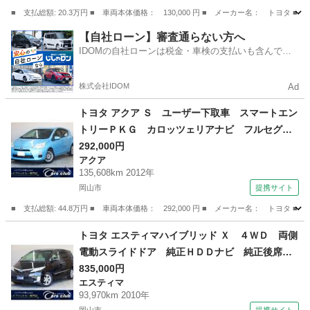
ック （検9.8）
■ 支払総額: 20.3万円 ■ 車両本体価格： 130,000 円 ■ メーカー名： ト
広島
三原市
その他
【自社ローン】審査通らない方へ
IDOMの自社ローンは税金・車検の支払いも含んでい
るので毎月の支払額は一定
株式会社IDOM
Ad
トヨタ アクア Ｓ ユーザー下取車 スマートエン
トリーＰＫＧ カロッツェリアナビ フルセグＴ
Ｖ ＢＴ接続 ＣＤ／ＤＶＤ バックカメラ ク
292,000円
アクア
ロススピードプレミアム１５インチＡＷ 禁煙
135,608km 2012年
車 オートライト ＥＴＣ 純正フロアマット
岡山市
提携サイト
（検8.8）
■ 支払総額: 44.8万円 ■ 車両本体価格： 292,000 円 ■ メーカー名： ト
岡山
岡山市
アクア
トヨタ エスティマハイブリッド Ｘ ４ＷＤ 両側
電動スライドドア 純正ＨＤＤナビ 純正後席モ
ニター バックカメラ 純正１７インチＡＷ ク
835,000円
エスティマ
ルーズコントロール 左右独立オートエアコン
93,970km 2010年
リヤクーラー ＡＣ１５００Ｗ ＥＴＣ ＨＩＤ