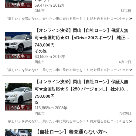
スマートキー/TV/DVD再生/フルフラットシート/フ
中古車
69,477km 2012年
ォグランプ/ETC
岡山市
6月1日
『欲しい』を諦めない。 乗りたい車に乗れる幸せを！！ 絶対通る自社ローン! セカンドチ
岡山
岡山市
パレット
【オンライン決済】岡山【自社ローン】保証人無
可★全国対応★X1【sDrive 20iスポーツ】 純正18
インチAW/Bluetooth/カロッツェリアナビ/ワンオ
748,000円
その他
ーナー/走行中TV可/プッシュスタート/バックカメ
中古車
60,553km 2013年
ラ/ETC
岡山市
6月17日
『欲しい』を諦めない。 乗りたい車に乗れる幸せを！！ 絶対通る自社ローン! セカンドチ
岡山
岡山市
その他
Bluetooth
【オンライン決済】岡山【自社ローン】保証人無
可★全国対応★IS【250 バージョンL】 社外18イ
ンチAW/サンルーフ/レザーシート/ローダウン/バッ
750,000円
IS
クカメラ/パワーシート/シートヒーター&ベンチレ
中古車
113,868km 2008年
ーション/ETC
岡山市
7月26日
『欲しい』を諦めない。 乗りたい車に乗れる幸せを！！ 絶対通る自社ローン! セカンドチ
岡山
岡山市
IS
IS 250
【自社ローン】審査通らない方へ