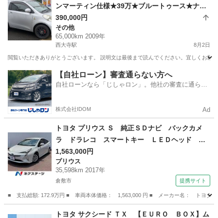
ンマーティン仕様★39万★ブルートゥース★ナビ
★バックカメラ★２１年式★65000km走行★車検
390,000円
その他
令和10年7月まで★
65,000km 2009年
西大寺駅
8月2日
閲覧いただきありがとうございます。 説明文は最後まで読んでください。宜しくお願いいたし
岡山
岡山市
西大寺駅
その他
アストンマーティン
【自社ローン】審査通らない方へ
自社ローンなら「じしゃロン」。他社の審査に通らな
かった方も
株式会社IDOM
Ad
トヨタ プリウス Ｓ 純正ＳＤナビ バックカメ
ラ ドラレコ スマートキー ＬＥＤヘッド ビ
ルトインＥＴＣ 純正１５インチアルミ オート
1,563,000円
プリウス
ライト オートエアコン Ｂｌｕｅｔｏｏｔｈ
35,598km 2017年
ＣＤ フルセグ （車検整備付）
倉敷市
提携サイト
■ 支払総額: 172.9万円 ■ 車両本体価格： 1,563,000 円 ■ メーカー名
岡山
倉敷市
プリウス
トヨタ サクシード ＴＸ 【ＥＵＲＯ ＢＯＸ】ム