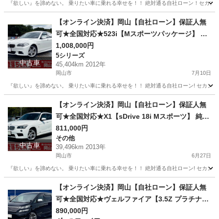
『欲しい』を諦めない。 乗りたい車に乗れる幸せを！！ 絶対通る自社ローン！セカンド
岡山
岡山市
LS
【オンライン決済】岡山【自社ローン】保証人無
可★全国対応★523i【Mスポーツパッケージ】 Bl
uetooth/サンルーフ/純正19インチAW/TV/オット
1,008,000円
5シリーズ
マン/パワーシート/バックカメラ/ETC
中古車
45,404km 2012年
岡山市
7月10日
『欲しい』を諦めない。 乗りたい車に乗れる幸せを！！ 絶対通る自社ローン! セカンドチ
岡山
岡山市
5シリーズ
【オンライン決済】岡山【自社ローン】保証人無
可★全国対応★X1【sDrive 18i Mスポーツ】 純正
18インチAW/走行3万キロ台/ドラレコ/オットマン/
811,000円
その他
DVD再生/ドアバイザー/ミラー型ETC
中古車
39,496km 2013年
岡山市
6月27日
『欲しい』を諦めない。 乗りたい車に乗れる幸せを！！ 絶対通る自社ローン! セカンドチ
岡山
岡山市
その他
ドラレコ
【オンライン決済】岡山【自社ローン】保証人無
可★全国対応★ヴェルファイア【3.5Z プラチナセ
レクション】 社外20インチAW/Bluetooth/サンル
890,000円