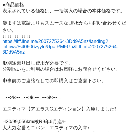
●商品価格

表示されている価格は、一括購入の場合の本体価格です。

🟢まずは電話よりもスムーズなLINEからお問い合わせくだ
さい。

https://liff.line.me/2007275264-3Dd9A5nz/landing?
follow=%40606zyyto&lp=jRMFGn&liff_id=2007275264-
3Dd9A5nz
🔴別途乗り出し費用が必要です。

分割払いをご利用の場合はお気軽にお問合せください。

🔴事前のご連絡なしでの即購入はご遠慮下さい。

═•⊰❉⊱•═•⊰❉⊱•═•⊰❉⊱•═

エスティマ【アエラスGエディション】入庫しました❗️

H20/99,056km/検R9年6月迄✨

大人気定番ミニバン、エスティマの入庫♪
