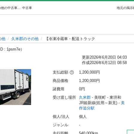
【冷凍冷蔵車・配送トラック (Bussines) 美作追分のその他の中古車｜ジモティー
中古車
地元の掲示
の他
久米郡のその他
【冷凍冷蔵車・配送トラック
 : 1psm7e）
更新
2026年6月20日 04:03
作成
2026年6月12日 08:58
支払総額
1,200,000円
商品価格
1,200,000円
諸費用
0円
受け渡し場所
久米郡
 - 美咲町
 - 東垪和
JR姫新線(佐用～新見) - 
美
作追分駅
個人/法人
個人
ジャンル
-
走行距離
540,000km