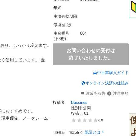
年式
車検有効期限
修復歴
車台番号
804
(下3桁)
ており、しっかり冷えます。
お問い合わせの受付は
終了いたしました。
く使用しています。 走
中古車購入ガイド
オンライン決済の仕組み
違反を報告
注意事項
投稿者
Bussines
性別非公開
におすすめです。

投稿： 
61
。現車優先、ノークレーム・
0.0
認証とは
身分証
電話番号