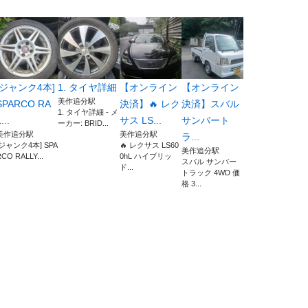
[ジャンク4本]
1. タイヤ詳細
【オンライン
【オンライン
美作追分駅
SPARCO RA
決済】🔥 レク
決済】スバル
1. タイヤ詳細 - メ
...
サス LS...
サンバート
ーカー: BRID...
美作追分駅
美作追分駅
ラ...
[ジャンク4本] SPA
🔥 レクサス LS60
美作追分駅
CO RALLY...
0hL ハイブリッ
スバル サンバー
ド...
トラック 4WD 価
格 3...