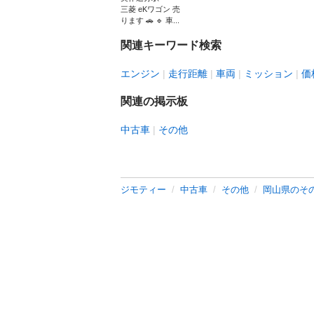
三菱 eKワゴン 売
ります 🚗 🔹 車...
関連キーワード検索
エンジン
走行距離
車両
ミッション
価
関連の掲示板
中古車
その他
ジモティー
中古車
その他
岡山県のそ