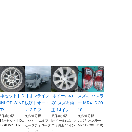
4本セット】D
【オンライン
[ホイールの
スズキ ハスラ
UNLOP WINT
決済】オート
み] スズキ純
ー MR41S 20
ER...
マ 3 T フ...
正 14イン...
18...
美作追分駅
美作追分駅
美作追分駅
美作追分駅
【4本セット】DU
【いすゞ エルフ
[ホイールのみ] ス
スズキ ハスラー
LOP WINTER ...
セーフティローダ
ズキ純正 14イン
MR41S 2018年式
ー】 ・走...
チ ...
...