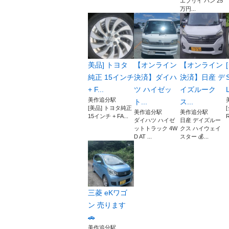
エブリイ バン 25
万円...
美品] トヨタ
【オンライン
【オンライン
純正 15インチ
決済】ダイハ
決済】日産 デ
+ F...
ツ ハイゼッ
イズルーク
L
美作追分駅
ト...
ス...
[美品] トヨタ純正
美作追分駅
美作追分駅
15インチ + FA...
R
ダイハツ ハイゼ
日産 デイズルー
ットトラック 4W
クス ハイウェイ
D AT ...
スター 💰...
三菱 eKワゴ
ン 売ります
🚗
美作追分駅