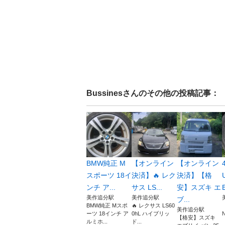
Bussines
さんのその他の投稿記事：
BMW純正 M
【オンライン
【オンライン
スポーツ 18イ
決済】🔥 レク
決済】【格
ンチ ア...
サス LS...
安】スズキ エ
美作追分駅
美作追分駅
ブ...
BMW純正 Mスポ
🔥 レクサス LS60
美作追分駅
ーツ 18インチ ア
0hL ハイブリッ
N
【格安】スズキ
ルミホ...
ド...