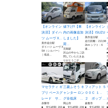
【オンライン
値下げ‼️【車
【オンライン
決済】ダイハ
内の画像追加
決済】ISUZU
美作追分駅
ツ ムーヴ X...
しました】
走行距離：213,98
美作追分駅
荷...
2km シフト：6
ダイハツ ムーヴ X
児島駅
速...
SA（シルバー）
沢山の中からご訪
｜低走...
問していただきあ
りがとうござ...
本
マセラティ ギ
三菱ふそう キ
フィアット ５
ブリ ベースグ
ャンター ロン
００Ｃ １．
レード サ...
グ全低床 ...
２ ポップ ...
赤磐市
岡山市
倉敷市
■ 支払総額: 203.
■ 支払総額: 239
■ 支払総額: 32