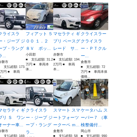
クライスラ
フィアット ５
マセラティ ギ
クライスラー
ー・ジープ ジ
００ １．２
ブリ ベースグ
クライスラ
ープ・ラング
８Ｖ ポッ...
レード サ...
ー・ＰＴクル
小田郡
赤磐市
ラ...
ー...
■ 支払総額: 31.2
■ 支払総額: 194.
赤磐市
倉敷市
万円 ■ 車両本
2万円 ■ 車両
■ 支払総額: 173.
■ 支払総額: 72
体...
本...
7万円 ■ 車両
万円 ■ 車両本体
...
価格...
マセラティ ギ
クライスラ
スマート スマ
ケータハム ス
ブリ Ｓ ワン
ー・ジープ ジ
ートフォーツ
ーパー７ （車
オーナー車...
ープ・ラング
ークーペ ｍ...
検整備付...
赤磐市
倉敷市
岡山市
ラ...
■ 支払総額: 169.
■ 支払総額: 58
■ 支払総額: 990