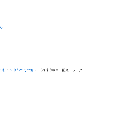
格
の他
久米郡のその他
【冷凍冷蔵車・配送トラック