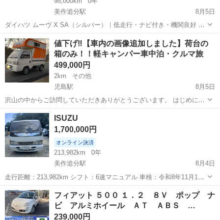
98,000km
0年
美作追分駅
8月5日
ダイハツ ムーヴ X SA（シルバー）｜低走行・ナビ付き・機関良好 ダ
イハツ ムーヴの出品です。 年式：平成26年（2014年） 走行距離：約
岡山
苫田郡
美作追分駅
その他
エンジン
値下げ‼️【車内の画像追加しました】荷台の
98,000km オートマ（AT） 2WD カラー：シルバー ナビ付き エアコン
箱のみ！！軽キャンパー車中泊・クルマ旅
正...
499,000円
2km
その他
児島駅
8月5日
沢山の中からご訪問していただきありがとうございます。 はじめに、
プロフィールを全く読まずに定型文を送ってこられる方がとても多い
岡山
倉敷市
児島駅
その他
キャンパー
ISUZU
です💦 ちゃんと読んでいただいた上でお問い合わせください。 読んで
1,700,000円
ない方であろうと思われる方は問...
オンライン決済
213,982km
0年
美作追分駅
8月4日
走行距離：213,982km シフト：6速マニュアル 車検：令和8年11月13
日まで有効 ナンバー：岡山 車体色：ホワイト 積載量：2トン エアコ
岡山
苫田郡
美作追分駅
その他
フィアット ５００ １．２ ８Ｖ ポップ ナ
ン：動作良好 現状販売です。事故歴はありません。 内外装ともに綺麗
ビ アルミホイール ＡＴ ＡＢＳ …
な状態で...
239,000円