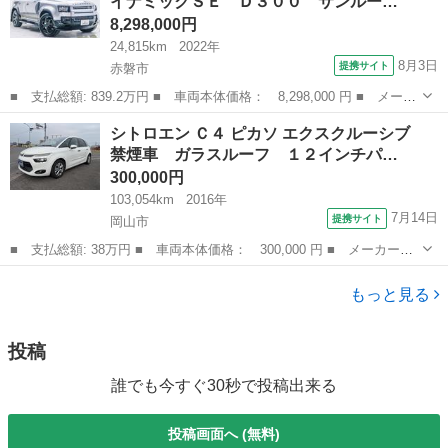
イナミックＳＥ Ｄ３００ サンルー…
ッ...
8,298,000円
24,815km
2022年
8月3日
提携サイト
赤磐市
■ 支払総額: 839.2万円 ■ 車両本体価格： 8,298,000 円 ■ メーカ
ー名： ランドローバー ■ 車種名： ディフェンダー ■ グレード
岡山
赤磐市
その他
シトロエン Ｃ４ ピカソ エクスクルーシブ
名： １１０Ｘ－ダイナミックＳＥ Ｄ３００ サンルーフ・エアサ
禁煙車 ガラスルーフ １２インチパ…
スペンシ...
300,000円
103,054km
2016年
7月14日
提携サイト
岡山市
■ 支払総額: 38万円 ■ 車両本体価格： 300,000 円 ■ メーカー
名： シトロエン ■ 車種名： Ｃ４ ピカソ ■ グレード名： エク
岡山
岡山市
その他
スクルーシブ 禁煙車 ガラスルーフ １２インチパノラミックスク
もっと見る
リーン スマー...
投稿
誰でも今すぐ30秒で投稿出来る
投稿画面へ (無料)