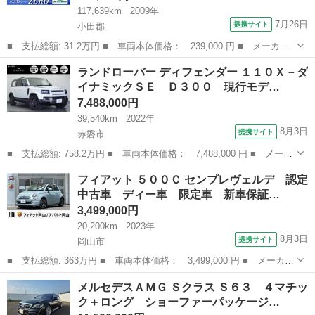
117,639km
2009年
7月26日
提携サイト
小田郡
■ 支払総額: 31.2万円 ■ 車両本体価格： 239,000 円 ■ メーカー
名： フィアット ■ 車種名： ５００ ■ グレード名： １．２
岡山
小田郡
その他
ランドローバー ディフェンダー １１０Ｘ－ダ
８Ｖ ポップ ナビ アルミホイール ＡＴ ＡＢＳ ＣＤ エアコ
イナミックＳＥ Ｄ３００ 現行モデ…
ン パワース...
7,488,000円
39,540km
2022年
8月3日
提携サイト
赤磐市
■ 支払総額: 758.2万円 ■ 車両本体価格： 7,488,000 円 ■ メーカ
ー名： ランドローバー ■ 車種名： ディフェンダー ■ グレード
岡山
赤磐市
その他
フィアット ５００Ｃ センプレヴェルデ 認定
名： １１０Ｘ－ダイナミックＳＥ Ｄ３００ 現行モデル・ハーフ
中古車 ディー車 限定車 新車保証…
レザーシ...
3,499,000円
20,200km
2023年
8月3日
提携サイト
岡山市
■ 支払総額: 363万円 ■ 車両本体価格： 3,499,000 円 ■ メーカー
名： フィアット ■ 車種名： ５００Ｃ ■ グレード名： センプ
岡山
岡山市
その他
メルセデスＡＭＧ Ｓクラス Ｓ６３ ４マチッ
レヴェルデ 認定中古車 ディー車 限定車 新車保証 ラー車 電
ク＋ロング ショーファーパッケージ…
動ソフトト...