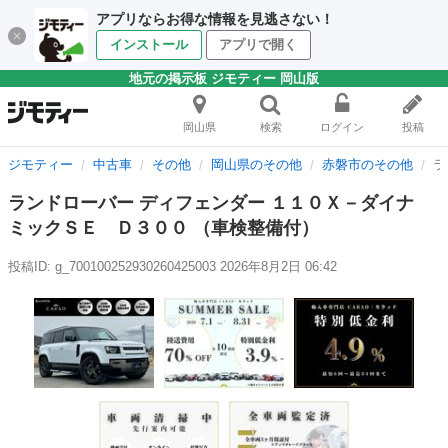
アプリならお得な情報を見逃さない！
インストール
アプリで開く
地元の掲示板 ジモティー 岡山版
岡山県
検索
ログイン
投稿
ジモティー
中古車
その他
岡山県のその他
赤磐市のその他
ラ
ランドローバー ディフェンダー １１０Ｘ－ダイナ
ミックＳＥ Ｄ３００ （車検整備付）
投稿ID: g_700100252930260425003
2026年8月2日 06:42