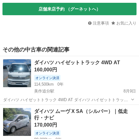
店舗来店予約 （グーネットへ）
注意事項
お気に入り
その他の中古車の関連記事
ダイハツ ハイゼットトラック 4WD AT
160,000円
オンライン決済
114,500km
0年
美作追分駅
8月9日
ダイハツ ハイゼットトラック 4WD AT ダイハツ ハイゼットトラック
4WD オートマチック（AT） 走行距離：約114,500km 白色 荷台シート
岡山
苫田郡
美作追分駅
その他
トラック
ダイハツ ムーヴ X SA（シルバー）｜低走
付き エンジン始動・走行良好 内装は年式相応で比較的きれいです 外
行・ナビ
装に...
170,000円
オンライン決済