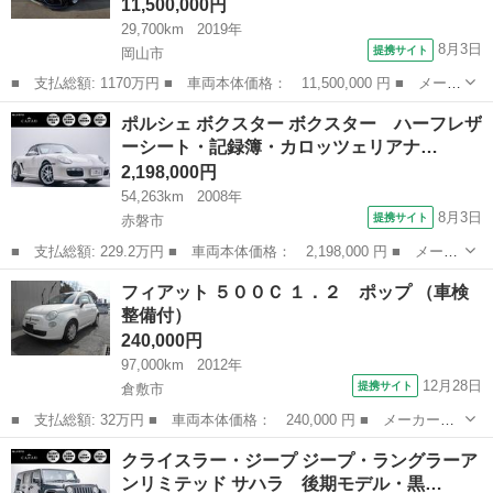
11,500,000円
29,700km
2019年
8月3日
提携サイト
岡山市
■ 支払総額: 1170万円 ■ 車両本体価格： 11,500,000 円 ■ メーカ
ー名： メルセデスＡＭＧ ■ 車種名： Ｓクラス ■ グレード
岡山
岡山市
その他
ポルシェ ボクスター ボクスター ハーフレザ
名： Ｓ６３ ４マチック＋ロング ショーファーパッケージ ダイ
ーシート・記録簿・カロッツェリアナ…
ナミックパッ...
2,198,000円
54,263km
2008年
8月3日
提携サイト
赤磐市
■ 支払総額: 229.2万円 ■ 車両本体価格： 2,198,000 円 ■ メーカ
ー名： ポルシェ ■ 車種名： ボクスター ■ グレード名： ボク
岡山
赤磐市
その他
フィアット ５００Ｃ １．２ ポップ （車検
スター ハーフレザーシート・記録簿・カロッツェリアナビ・フルセ
整備付）
グＴＶ・...
240,000円
97,000km
2012年
12月28日
提携サイト
倉敷市
■ 支払総額: 32万円 ■ 車両本体価格： 240,000 円 ■ メーカー
名： フィアット ■ 車種名： ５００Ｃ ■ グレード名： １．
岡山
倉敷市
その他
クライスラー・ジープ ジープ・ラングラーア
２ ポップ ■ 排気量： 1200cc ■ ドア枚数： 3D ■ ミッショ
ンリミテッド サハラ 後期モデル・黒…
ン： ...