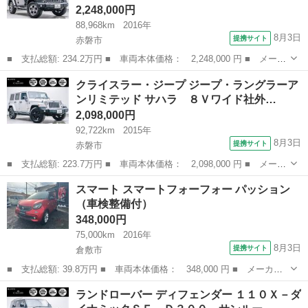
2,248,000円
88,968km
2016年
8月3日
提携サイト
赤磐市
■ 支払総額: 234.2万円 ■ 車両本体価格： 2,248,000 円 ■ メーカ
ー名： クライスラー・ジープ ■ 車種名： ジープ・ラングラーア
岡山
赤磐市
その他
クライスラー・ジープ ジープ・ラングラーア
ンリミテッド ■ グレード名： サハラ 後期モデル・黒本革シー
ンリミテッド サハラ ８Ｖワイド社外…
ト・ストラ...
2,098,000円
92,722km
2015年
8月3日
提携サイト
赤磐市
■ 支払総額: 223.7万円 ■ 車両本体価格： 2,098,000 円 ■ メーカ
ー名： クライスラー・ジープ ■ 車種名： ジープ・ラングラーア
岡山
赤磐市
その他
スマート スマートフォーフォー パッション
ンリミテッド ■ グレード名： サハラ ８Ｖワイド社外ナビ・フル
（車検整備付）
セグＴＶ...
348,000円
75,000km
2016年
8月3日
提携サイト
倉敷市
■ 支払総額: 39.8万円 ■ 車両本体価格： 348,000 円 ■ メーカー
名： スマート ■ 車種名： スマートフォーフォー ■ グレード
岡山
倉敷市
その他
ランドローバー ディフェンダー １１０Ｘ－ダ
名： パッション ■ 排気量： 1000cc ■ ドア枚数： 5D ■ ミ