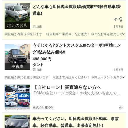
どんな車も即日現金買取❗️高価買取中❗️軽自動車❗️普
通車❗️
地元のお店
岡山市
5月7日
閲覧頂き有難う御座います 軽自動車〜乗用車、など販売！ 様々なお車を販売しております(*
岡山
岡山市
その他
買取
うそじゃろ❓タントカスタム‼️RSターボ‼️車検ロン
グ‼️込み込み価格‼️
498,000円
タント
中古車
岡山市
6月7日
閲覧頂き誠に有難う御座います！ 最後までお読みください！ 車内広々タントカスタム入庫
岡山
岡山市
タント
タントカスタム
【自社ローン】審査通らない方へ
IDOMの自社ローンは税金・車検の支払いも含んでい
るので毎月の支払額は一定
株式会社IDOM
Ad
車売ってください。即日現金買取‼️不動車、事故
車、軽自動車、普通車、出張査定無料！