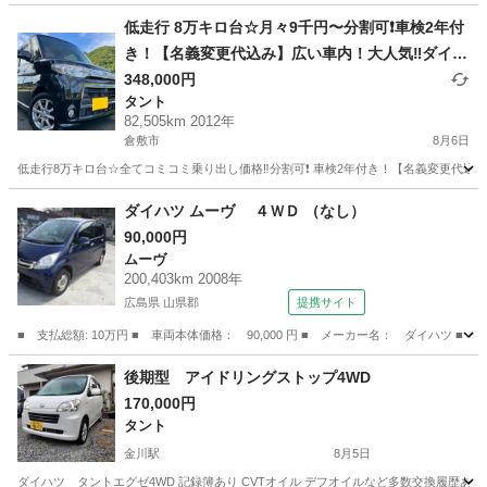
乗って帰れます！
岡山
倉敷市
タント
走行距離
低走行 8万キロ台☆月々9千円〜分割可❗️車検2年付
き！【名義変更代込み】広い車内！大人気‼️ダイハ
ツ タントカスタム☆Bluetoothナビ付き☆走行中
348,000円
タント
DVD見れます☆ETC付き☆純正アルミ☆電動スラ
82,505km 2012年
イドドア☆ドライブレコーダー☆そのまま乗って
倉敷市
8月6日
帰れます！
低走行8万キロ台☆全てコミコミ乗り出し価格‼️分割可❗️ 車検2年付き！【名義変更代込み】広
岡山
倉敷市
タント
ダイハツ ムーヴ ４ＷＤ （なし）
90,000円
ムーヴ
200,403km 2008年
広島県 山県郡
提携サイト
■ 支払総額: 10万円 ■ 車両本体価格： 90,000 円 ■ メーカー名： ダイハツ ■ 
広島
山県郡
ムーヴ
後期型 アイドリングストップ4WD
170,000円
タント
金川駅
8月5日
ダイハツ タントエグゼ4WD 記録簿あり CVTオイル デフオイルなど多数交換履歴あり 調