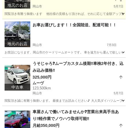
地元のお店
岡山市
5月7日
閲覧頂き有難う御座います 他社様の見積もり頂ければ、それに応じて金額アップ致します
岡山
岡山市
その他
買取
お車お運びします！！全国陸送、配達可能！！
地元のお店
岡山市
7月3日
お世話になります、岡山市のケードリームオートです。 車を遠方から運んで欲しい。。 
岡山
岡山市
その他
オークション
うそじゃろ❓ムーブカスタム後期‼️車検2年付き、込
み込み価格‼️
325,000円
ムーヴ
中古車
123,500km
岡山市
5月7日
閲覧頂き誠に有難う御座います。 最後までお読みください🎵 大人気ダイハツムーブカスタム❗️の出品です
岡山
岡山市
ムーヴ
ミッション
車屋さんで働いてみませんか❓営業出来高手当あ
り‼️軽作業でノウハウ取得可能‼️
月給350,000円