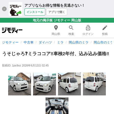
アプリならお得な情報を見逃さない！
インストール
アプリで開く
地元の掲示板 ジモティー 岡山版
岡山県
検索
ログイン
投稿
ジモティー
中古車
ダイハツ
ミラ
岡山県のミラ
岡山市のミラ
うそじゃろ❓ミラココア‼️車検2年付、込み込み価格‼️
投稿ID: 1ps9oz
2026年6月12日 02:45