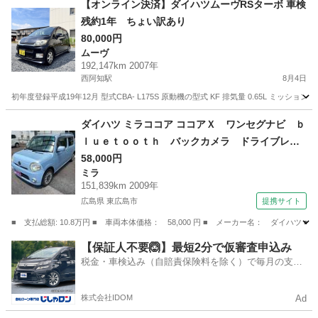
【オンライン決済】ダイハツムーヴRSターボ 車検
残約1年 ちょい訳あり
80,000円
ムーヴ
192,147km 2007年
西阿知駅
8月4日
初年度登録平成19年12月 型式CBA- L175S 原動機の型式 KF 排気量 0.65L ミッション
岡山
倉敷市
西阿知駅
ムーヴ
車両
ダイハツ ミラココア ココアＸ ワンセグナビ ｂ
ｌｕｅｔｏｏｔｈ バックカメラ ドライブレコ
ーダー （検8.9）
58,000円
ミラ
151,839km 2009年
広島県 東広島市
提携サイト
■ 支払総額: 10.8万円 ■ 車両本体価格： 58,000 円 ■ メーカー名： ダイ
広島
東広島市
ミラ
【保証人不要🙆】最短2分で仮審査申込み
税金・車検込み（自賠責保険料を除く）で毎月の支払
額は一定の自社ローン🚗
株式会社IDOM
Ad