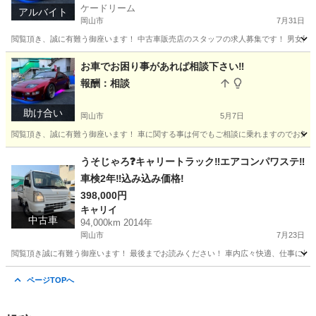
ケードリーム
アルバイト
岡山市
7月31日
閲覧頂き、誠に有難う御座います！ 中古車販売店のスタッフの求人募集です！ 男女問いませ
岡山
岡山市
その他
車屋
お車でお困り事があれば相談下さい‼️
報酬：相談
助け合い
岡山市
5月7日
閲覧頂き、誠に有難う御座います！ 車に関する事は何でもご相談に乗れますのでお気軽
岡山
岡山市
手伝いたい/助けたい
取り付け
うそじゃろ❓キャリートラック‼️エアコンパワステ‼️
車検2年‼️込み込み価格!
398,000円
キャリイ
中古車
94,000km 2014年
岡山市
7月23日
閲覧頂き誠に有難う御座います！ 最後までお読みください！ 車内広々快適、仕事に最適‼️ 軽トラックの王道
岡山
岡山市
キャリイ
キャリー
ページTOPへ