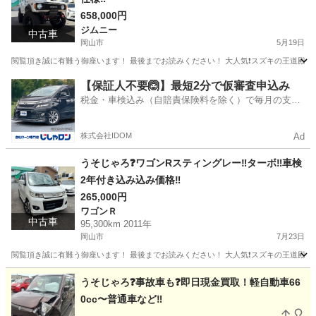
658,000円
ジムニー
中古車
岡山市
5月19日
閲覧頂き誠に有難う御座います！ 最後までお読みください！ 大人気❗️スズキの王道殿堂、悪
岡山
岡山市
ジムニー
スズキジムニー
【保証人不要🙆】最短2分で仮審査申込み
税金・車検込み（自賠責保険料を除く）で毎月の支払
額は一定の自社ローン🚗
株式会社IDOM
Ad
うそじゃろ❓ワゴンRスティングレー‼️ターボ‼️車検
2年付き込み込み価格‼️
265,000円
ワゴンＲ
中古車
95,300km 2011年
岡山市
7月23日
閲覧頂き誠に有難う御座います！ 最後までお読みください！ 大人気❗️スズキの王道殿堂、ワゴンR
岡山
岡山市
ワゴンＲ
ワゴンR
うそじゃろ❓事故車も❓即日現金買取！軽自動車66
0cc〜普通車など‼️