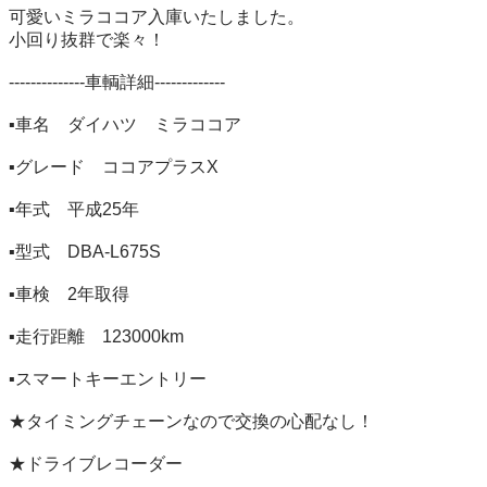
可愛いミラココア入庫いたしました。

小回り抜群で楽々！

--------------車輌詳細-------------

▪️車名　ダイハツ　ミラココア

▪️グレード　ココアプラスX

▪️年式　平成25年

▪️型式　DBA-L675S

▪️車検　2年取得

▪️走行距離　123000km

▪️スマートキーエントリー

★タイミングチェーンなので交換の心配なし！

★ドライブレコーダー
