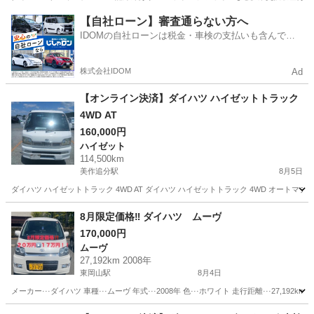
岡山
赤磐市
金川駅
タント
【自社ローン】審査通らない方へ
IDOMの自社ローンは税金・車検の支払いも含んでい
るので毎月の支払額は一定
株式会社IDOM
Ad
【オンライン決済】ダイハツ ハイゼットトラック
4WD AT
160,000円
ハイゼット
114,500km
美作追分駅
8月5日
ダイハツ ハイゼットトラック 4WD AT ダイハツ ハイゼットトラック 4WD オートマチッ
岡山
苫田郡
美作追分駅
ハイゼット
トラック
8月限定価格‼️ ダイハツ ムーヴ
170,000円
ムーヴ
27,192km 2008年
東岡山駅
8月4日
メーカー···ダイハツ 車種···ムーヴ 年式···2008年 色···ホワイト 走行距離···27,192km
岡山
岡山市
東岡山駅
ムーヴ
ミッション