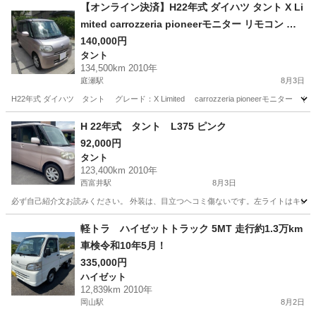
【オンライン決済】H22年式 ダイハツ タント X Li
mited carrozzeria pioneerモニター リモコン バ
ックカメラ ETC 左パワースライドドア CVT タイ
140,000円
タント
ミングチェーン 取り扱い説明書 メンテナンスノー
134,500km 2010年
ト 保証書 車検令和9年5月6日まで
庭瀬駅
8月3日
H22年式 ダイハツ タント グレード：X Limited carrozzeria pioneerモニター
岡山
岡山市
庭瀬駅
タント
説明書
H 22年式 タント L375 ピンク
92,000円
タント
123,400km 2010年
西富井駅
8月3日
必ず自己紹介文お読みください。 外装は、目立つヘコミ傷ないです。左ライトはキレイ
岡山
倉敷市
西富井駅
タント
エンジン
軽トラ ハイゼットトラック 5MT 走行約1.3万km
車検令和10年5月！
335,000円
ハイゼット
12,839km 2010年
岡山駅
8月2日