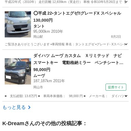
平成22年式（2010年） 走行距離 12,839km（実走行） 車検 令和10年5月26日まで 【車
岡山
岡山市
岡山駅
ハイゼット
⭕️平成 22▪️タントエグゼ‼️グレードX スペシャル
130,000円
タント
95,000km 2010年
岡山駅
8月2日
ご覧頂きありがとうございます ▪️車両情報 車名：タントエグゼ ▪️グレード- Xスペシャル ▪️平成-22 ▪
岡山
岡山市
岡山駅
タント
ダイハツ ムーヴ カスタム Ｘリミテッド ナビ
スマートキー 電動格納ミラー ベンチシート
ＣＶＴ ミュージックプレイヤー接続可 アルミ
98,000円
ムーヴ
ホイール エアコン パワーウィンドウ （検8.1
187,187km 2011年
1）
岡山市
提携サイト
■ 支払総額: 13.8万円 ■ 車両本体価格： 98,000 円 ■ メーカー名： ダ
岡山
岡山市
ムーヴ
もっと見る
K-Dream
さんのその他の投稿記事：