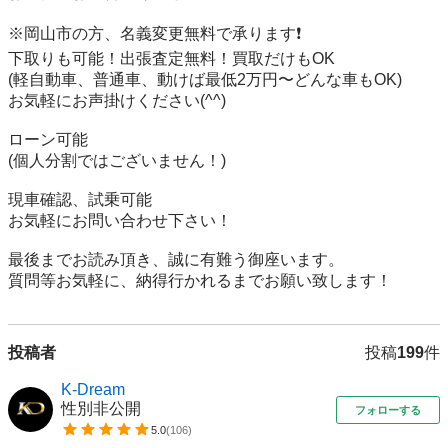
※岡山市の方、名義変更無料で承ります❗️

下取りも可能！出張査定無料！買取だけもOK

(軽自動車、普通車、動けば最低2万円〜どんな車もOK)

お気軽にお声掛けください(^^)

ローン可能

(個人分割ではございません！)

現車確認、試乗可能

お気軽にお問い合わせ下さい！

最後までお読み頂き、誠に有難う御座います。

質問等お気軽に、納得行かれるまでお願い致します！
投稿者
投稿
199
件
K-Dream
性別非公開
フォローする
5.0
(
106
)