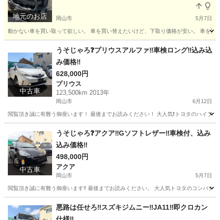
地元のお店
岡山市
5月7日
動かない車を買い取って欲しい。 車を買い替えたいけど、下取り価格が安い。 車を買い
岡山
岡山市
便利屋
無料
うそじゃろ❓プリウスアルファ‼️車検ロング‼️込み込
み価格‼️
628,000円
プリウス
中古車
123,500km 2013年
岡山市
6月12日
閲覧頂き誠に有難う御座います！ 最後までお読みください！ 大人気❗️トヨタのハイブリ
岡山
岡山市
プリウス
プリウスアルファ
うそじゃろ❓アクア‼️Gソフトレザー‼️車検付、込み
込み価格‼️
498,000円
アクア
中古車
岡山市
5月7日
閲覧頂き誠に有難う御座います‼️ 最後までお読みください。 大人気トヨタのコンパクトカー、
岡山
岡山市
アクア
ミッション
悪路は任せろ‼️スズキジムニー‼️JA11‼️即クロカン
仕様‼️