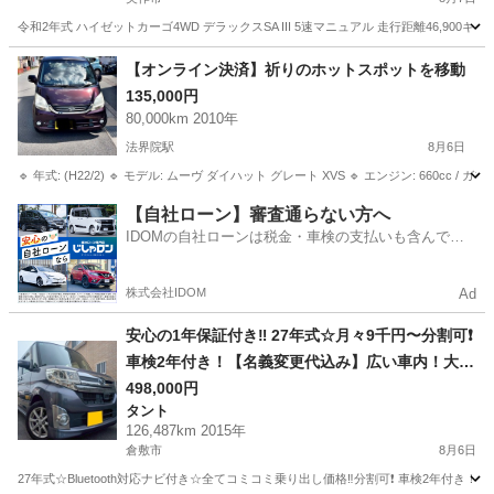
令和2年式 ハイゼットカーゴ4WD デラックスSA III 5速マニュアル 走行距離46,900
岡山
美作市
ハイゼット
【オンライン決済】祈りのホットスポットを移動
135,000円
80,000km 2010年
法界院駅
8月6日
🔹 年式: (H22/2) 🔹 モデル: ムーヴ ダイハット グレート XVS 🔹 エンジン: 660cc / ガ
岡山
岡山市
法界院駅
ダイハツ
令和
【自社ローン】審査通らない方へ
IDOMの自社ローンは税金・車検の支払いも含んでい
るので毎月の支払額は一定
株式会社IDOM
Ad
安心の1年保証付き‼️ 27年式☆月々9千円〜分割可❗️
車検2年付き！【名義変更代込み】広い車内！大人
気‼️ダイハツ タントカスタム☆Bluetooth対応ナビ
498,000円
タント
付き☆走行中DVD見れます♪ETC付き☆便利なバッ
126,487km 2015年
クカメラ付き☆純正アルミ☆事故修復歴無し☆電
倉敷市
8月6日
動スライドドア☆ドライブレコーダー☆そのまま
27年式☆Bluetooth対応ナビ付き☆全てコミコミ乗り出し価格‼️分割可❗️ 車検2年付き！【