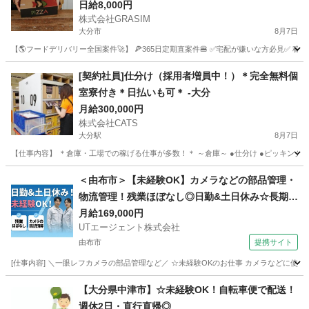
達員を募集中！
日給8,000円
株式会社GRASIM
大分市
8月7日
【🌎フードデリバリー全国案件🚀】 🍕365日定期直案件🍔 ✅宅配が嫌いな方必見✅ 稼働
大分
大分市
ドライバー
1件
[契約社員]仕分け（採用者増員中！）＊完全無料個
室寮付き＊日払いも可＊ -大分
月給300,000円
株式会社CATS
大分駅
8月7日
【仕事内容】 ＊倉庫・工場での稼げる仕事が多数！＊ ～倉庫～ ●仕分け ●ピッキング ●梱
大分
大分市
大分駅
倉庫
個室
＜由布市＞【未経験OK】カメラなどの部品管理・
物流管理！残業ほぼなし◎日勤&土日休み☆長期休
暇あり♪【履歴書不要☆オンライン面接OK】【入
月給169,000円
UTエージェント株式会社
社キャンペーン実施中！】
由布市
提携サイト
[仕事内容] ＼一眼レフカメラの部品管理など／ ☆未経験OKのお仕事 カメラなどに使わ
大分
由布市
その他
【大分県中津市】☆未経験OK！自転車便で配送！
週休2日・直行直帰◎