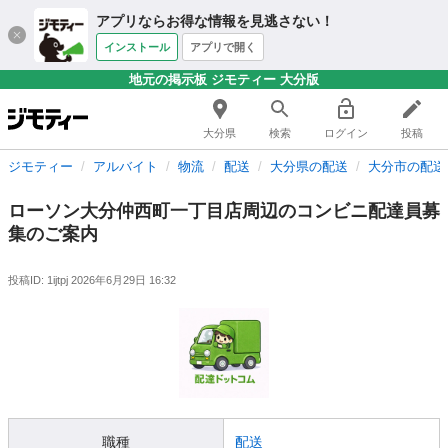
アプリならお得な情報を見逃さない！
インストール
アプリで開く
地元の掲示板 ジモティー 大分版
大分県
検索
ログイン
投稿
ジモティー
アルバイト
物流
配送
大分県の配送
大分市の配送
ローソン大分仲西町一丁目店周辺のコンビニ配達員募
集のご案内
投稿ID: 1ijtpj
2026年6月29日 16:32
職種
配送