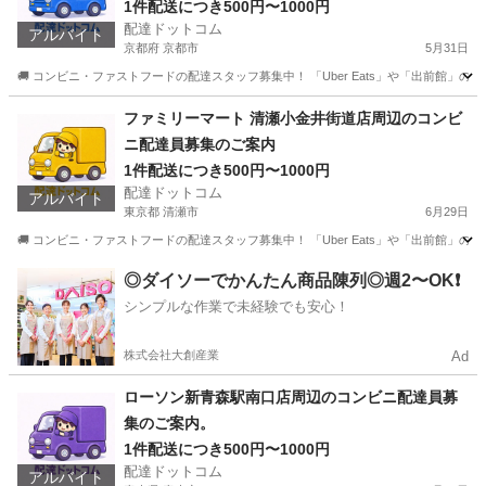
1件配送につき500円〜1000円
配達ドットコム
アルバイト
京都府 京都市
5月31日
🚚 コンビニ・ファストフードの配達スタッフ募集中！ 「Uber Eats」や「出前館」
京都
京都市
配送
ミニストップ
ファミリーマート 清瀬小金井街道店周辺のコンビ
ニ配達員募集のご案内
1件配送につき500円〜1000円
配達ドットコム
アルバイト
東京都 清瀬市
6月29日
🚚 コンビニ・ファストフードの配達スタッフ募集中！ 「Uber Eats」や「出前館」
東京
清瀬市
配送
ファミリーマート
◎ダイソーでかんたん商品陳列◎週2〜OK❗️
シンプルな作業で未経験でも安心！
株式会社大創産業
Ad
ローソン新青森駅南口店周辺のコンビニ配達員募
集のご案内。
1件配送につき500円〜1000円
配達ドットコム
アルバイト