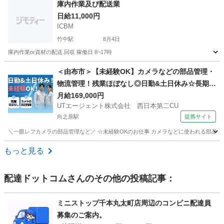
大分
大分市
大分駅
その他
荷役作業
庫内作業及び配送業
日給11,000円
ICBM
竹中駅
8月4日
庫内作業or資材の配送.回収 稼働日 8~17時
大分
大分市
竹中駅
配送
配送業
＜由布市＞【未経験OK】カメラなどの部品管理・
物流管理！残業ほぼなし◎日勤&土日休み☆長期休
暇あり♪【履歴書不要☆オンライン面接OK】【入
月給169,000円
UTエージェント株式会社 西日本第二CU
社キャンペーン実施中！】
向之原駅
提携サイト
＼一眼レフカメラの部品管理など／ ☆未経験OKのお仕事 カメラなどに使われる部品の管
大分
由布市
向之原駅
その他
もっと見る
配達ドットコム
さんのその他の投稿記事：
ミニストップ千本丸太町店周辺のコンビニ配達員
募集のご案内。