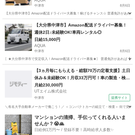
AQUA
中津市
8月6日
【大分県中津市】Amazon配送ドライバー大募集！稼げるチャンス☆ 普通免許があれ
大分
中津市
ドライバー
Amazon
【大分県中津市】Amazon配送ドライバー募集！
週休2日♪未経験OK!車両レンタル◎
日給15,000円
AQUA
中津市
8月6日
〖★大分県中津市で安定収入！Amazon配送ドライバー募集★〗 普通免許があれば【未経
大分
中津市
ドライバー
Amazon
【3ヵ月毎にもらえる・総額70万の定着支援】土日
休み＆未経験OK！月収33万円可！車の製造・検査
◎休日は別府温泉でのんびり♪大分で新生活応援♪
月給230,000円
UTエイム株式会社
【社宅費全額補助】＜大分県中津市＞
中津市
提携サイト
＼有名大手自動車メーカーで働こう！／ ＜コンパクトカーの組立て・検査＞ 街で見掛け
大分
中津市
倉庫
マンションの清掃、手伝ってくれる人いま
せんか？😭🙏
日給例1万円〜 / 登録不要！高時給求人多数✨