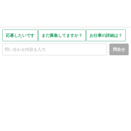
応募したいです
まだ募集してますか？
お仕事の詳細は？
問合せ
初めての方へ
利用規約
プライバシーポリシー
プライバシー・ステートメント
健全化に資する運用方針
お問い合わせ
運営会社
サイトマップ
ご利用ガイド
フリーワードで探す
PC版で表示
都道府県選択