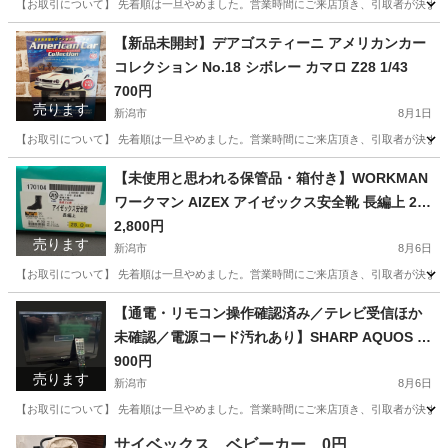
【お取引について】 先着順は一旦やめました。営業時間にご来店頂き、引取者が決まって
新潟
新潟市
新潟駅
その他
【新品未開封】デアゴスティーニ アメリカンカー
コレクション No.18 シボレー カマロ Z28 1/43
700円
売ります
新潟市
8月1日
【お取引について】 先着順は一旦やめました。営業時間にご来店頂き、引取者が決まって
新潟
新潟市
ミニカー
カマロ
【未使用と思われる保管品・箱付き】WORKMAN
ワークマン AIZEX アイゼックス安全靴 長編上 28.
0cm EEE ブラック 牛革 本革 JIS T8101 革製S種
2,800円
売ります
合成ゴム底 編み上げ 紐タイプ ハイカット セーフ
新潟市
8月6日
ティブーツ 作業靴 工事 建設 工場 現場 52301-32
【お取引について】 先着順は一旦やめました。営業時間にご来店頂き、引取者が決まってい
新潟
新潟市
靴
本革
【通電・リモコン操作確認済み／テレビ受信ほか
未確認／電源コード汚れあり】SHARP AQUOS L
C-20E7 20V型 液晶テレビ 2010年製 本体・純正リ
900円
売ります
モコン・B-CASカード・電源コード付き
新潟市
8月6日
【お取引について】 先着順は一旦やめました。営業時間にご来店頂き、引取者が決まって
新潟
新潟市
テレビ
コード
サイベックス ベビーカー 0円