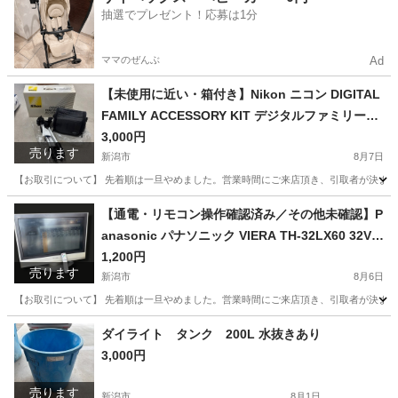
抽選でプレゼント！応募は1分
ママのぜんぶ
Ad
【未使用に近い・箱付き】Nikon ニコン DIGITAL
FAMILY ACCESSORY KIT デジタルファミリーア
クセサリーキット カメラバッグ 三脚 ETSUMI エ
3,000円
売ります
ツミ COLT N501 コルト 伸長128cm カメラ用品
新潟市
8月7日
撮影用品 デジカメ 一眼レフ 旅行 運動会
【お取引について】 先着順は一旦やめました。営業時間にご来店頂き、引取者が決まってい
新潟
新潟市
カメラ
【通電・リモコン操作確認済み／その他未確認】P
anasonic パナソニック VIERA TH-32LX60 32V型
液晶テレビ 2006年製 地上・BS・110度CSデジタ
1,200円
売ります
ルハイビジョン 本体・リモコン・B-CASカード・
新潟市
8月6日
電源コードのみ
【お取引について】 先着順は一旦やめました。営業時間にご来店頂き、引取者が決まって
新潟
新潟市
テレビ
ダイライト タンク 200L 水抜きあり
3,000円
売ります
新潟市
8月1日