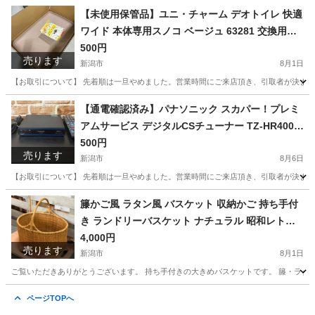
新潟
三条市
その他
コンテナ
【未使用保管品】ユニ・チャーム デオトイレ 快適
ワイド 本体専用スノコ ベージュ 63281 交換用パ
ーツ 猫用システムトイレ 猫用品
500円
売ります
新潟市
8月1日
【お取引について】 先着順は一旦やめました。営業時間にご来店頂き、引取者が決まって
新潟
新潟市
その他
【通電確認済み】パナソニック スカパー！プレミ
アムサービス デジタルCSチューナー TZ-HR400P
2018年製
500円
売ります
新潟市
8月6日
【お取引について】 先着順は一旦やめました。営業時間にご来店頂き、引取者が決まって
新潟
新潟市
テレビ
籐かご風 ラタン風 バスケット 収納かご 持ち手付
き ランドリーバスケット ナチュラル 昭和レトロ
インテリア
4,000円
売ります
新潟市
8月1日
ご覧いただきありがとうございます。 持ち手付きの大きめバスケットです。 籐・ラタ
新潟
新潟市
バッグ
ページTOPへ