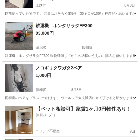
上越市
8月8日
以前使っていた物です。 容量はおそらく米5俵（30キロが10袋）程度だと思います。
新潟
上越市
その他
保管庫
耕運機 ホンダサラダFF300
93,000円
田上駅
8月8日
耕運機 ホンダサラダFF300 現物確認してからの納得のうえのご購入お願いします
新潟
新潟市
田上駅
その他
ノコギリクワガタ2ペア
1,000円
新崎駅
8月8日
同程度のペアをプラスでつけます。 ウエルシア太夫浜店に来て頂けると助かります。
新潟
新潟市
新崎駅
その他
【ペット相談可】家賃1ヶ月0円物件あり！
無料アプリ
ニフティ不動産
Ad