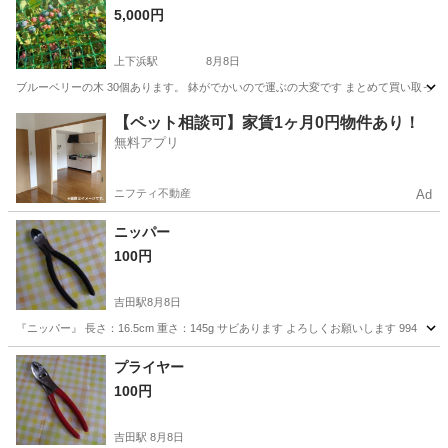
5,000円
上下浜駅
8月8日
ブルーベリーの木 30個あります。 鉢がでかいので運ぶの大変です まとめて買い取っ
新潟
上越市
上下浜駅
その他
【ペット相談可】家賃1ヶ月0円物件あり！
無料アプリ
ニフティ不動産
Ad
ニッパー
100円
吉田駅
8月8日
『ニッパー』 長さ：16.5cm 重さ：145g サビあります よろしくお願いします 994
新潟
燕市
吉田駅
その他
プライヤー
100円
吉田駅
8月8日