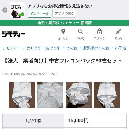
アプリならお得な情報を見逃さない！
インストール
アプリで開く
地元の掲示板 ジモティー 新潟版
新潟県
検索
ログイン
投稿
ジモティー
売ります・あげます
その他
新潟県のその他
小千谷
【法人 業者向け】中古フレコンバック50枚セット
投稿ID: 1om5pw
2026年6月22日 02:49
15,000円
商品価格