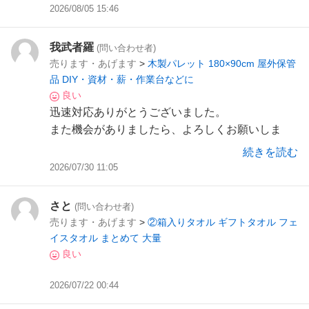
っては普段使う洗剤なども沢山あり、また行きた
2026/08/05 15:46
いと思います。
ありがとうございました
我武者羅
(問い合わせ者)
売ります・あげます
>
木製パレット 180×90cm 屋外保管
品 DIY・資材・薪・作業台などに
良い
迅速対応ありがとうございました。
また機会がありましたら、よろしくお願いしま
す！
続きを読む
2026/07/30 11:05
さと
(問い合わせ者)
売ります・あげます
>
②箱入りタオル ギフトタオル フェ
イスタオル まとめて 大量
良い
2026/07/22 00:44