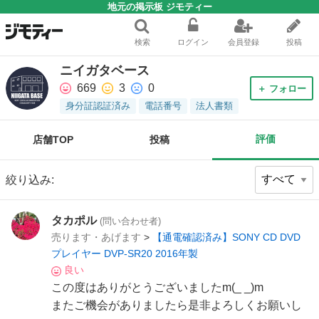
地元の掲示板 ジモティー
検索
ログイン
会員登録
投稿
ニイガタベース
669
3
0
＋ フォロー
身分証認証済み
電話番号
法人書類
評価
店舗TOP
投稿
絞り込み:
タカポル
(問い合わせ者)
売ります・あげます
>
【通電確認済み】SONY CD DVD
プレイヤー DVP-SR20 2016年製
良い
この度はありがとうございましたm(_ _)m
またご機会がありましたら是非よろしくお願いし