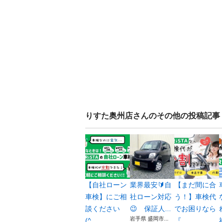
りすた奥州店
さんのその他の投稿記事
【自社ローン
業界最安🔰自
【まだ間に合
車検】にご相
社ローン対応
う！】車検代
談ください
😉 保証人...
でお困りなら
岩手県 盛岡市...
(^...
『...