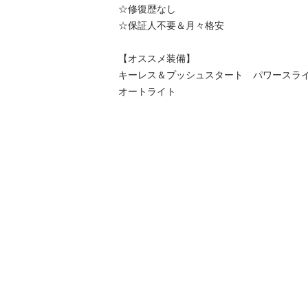
☆修復歴なし

☆保証人不要＆月々格安

【オススメ装備】

キーレス＆プッシュスタート　パワースラ
オートライト