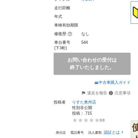
走行距離
年式
車検有効期限
修復歴
なし
車台番号
544
(下3桁)
お問い合わせの受付は
終了いたしました。
中古車購入ガイド
違反を報告
注意事項
投稿者
りすた奥州店
性別非公開
投稿： 
715
0.0
認証とは
身分証
電話番号
法人書類