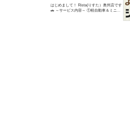
はじめまして！ Rista(りすた）奥州店です
🚗 ～サービス内容～ ①軽自動車＆ミニ...