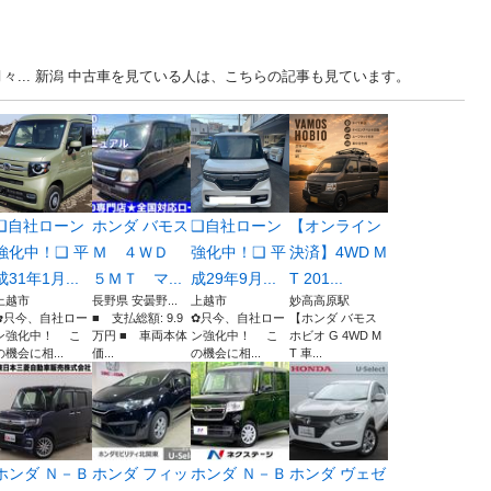
々... 新潟 中古車を見ている人は、こちらの記事も見ています。
❑自社ローン
ホンダ バモス
❑自社ローン
【オンライン
強化中！❑ 平
Ｍ ４ＷＤ
強化中！❑ 平
決済】4WD M
成31年1月...
５ＭＴ マ...
成29年9月...
T 201...
上越市
長野県 安曇野...
上越市
妙高高原駅
✿只今、自社ロー
■ 支払総額: 9.9
✿只今、自社ロー
【ホンダ バモス
ン強化中！ こ
万円 ■ 車両本体
ン強化中！ こ
ホビオ G 4WD M
の機会に相...
価...
の機会に相...
T 車...
ホンダ Ｎ－Ｂ
ホンダ フィッ
ホンダ Ｎ－Ｂ
ホンダ ヴェゼ