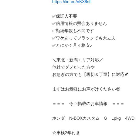
https://lin.ee/nKX8sIl
✅保証人不要

✅信用情報の照会ありません

✅勤続年数も不問です

✅ワケあってブラックでも大丈夫

✅とにかく月々格安♪

＼東北・新潟エリア対応／

他社でダメだった方や

お急ぎの方でも【親切＆丁寧】に対応💕

まずはお気軽にお声がけください😉

＝＝＝　今回掲載のお車情報　＝＝＝

ホンダ　N-BOXカスタム　G　Lpkg　4WD

☆車検2年付き
