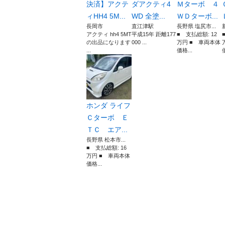
決済】アクテ
ダアクティ4
Ｍターボ ４
ィHH4 5M...
WD 全塗...
ＷＤターボ...
長岡市
直江津駅
長野県 塩尻市...
アクティ hh4 5MT
平成15年 距離177
■ 支払総額: 12
の出品になります
000 ...
万円 ■ 車両本体
...
価格...
価
ホンダ ライフ
Ｃターボ Ｅ
ＴＣ エア...
長野県 松本市...
■ 支払総額: 16
万円 ■ 車両本体
価格...