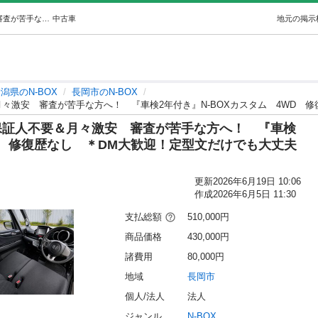
悩み解決💕【自社ローン等OK】保証人不要＆月々激安審査が苦手な方へ！『車検2年付き』N-BOXカスタム4WD修復歴なし＊DM大歓迎！定型文だ… (りすた奥州店) 長岡のN-BOXの中古車｜ジモティー
中古車
地元の掲示
潟県のN-BOX
長岡市のN-BOX
】保証人不要＆月々激安 審査が苦手な方へ！ 『車検
WD 修復歴なし ＊DM大歓迎！定型文だけでも大丈夫
更新
2026年6月19日 10:06
作成
2026年6月5日 11:30
支払総額
510,000円
商品価格
430,000円
諸費用
80,000円
地域
長岡市
個人/法人
法人
ジャンル
N-BOX