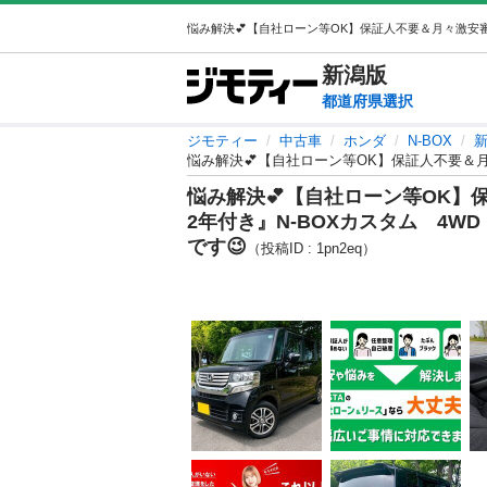
新潟
版
都道府県選択
ジモティー
中古車
ホンダ
N-BOX
新
悩み解決💕【自社ローン等OK
2年付き』N-BOXカスタム 4
です😉
（投稿ID : 1pn2eq）