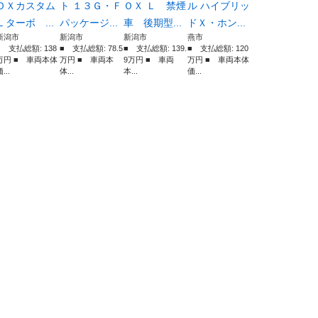
ＯＸカスタム
ト １３Ｇ・Ｆ
ＯＸ Ｌ 禁煙
ル ハイブリッ
Ｌターボ ...
パッケージ...
車 後期型...
ドＸ・ホン...
新潟市
新潟市
新潟市
燕市
■ 支払総額: 138
■ 支払総額: 78.5
■ 支払総額: 139.
■ 支払総額: 120
万円 ■ 車両本体
万円 ■ 車両本
9万円 ■ 車両
万円 ■ 車両本体
...
体...
本...
価...