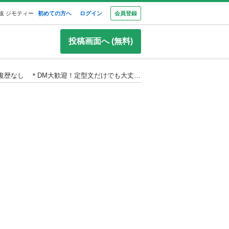
板 ジモティー
初めての方へ
ログイン
会員登録
投稿画面へ (無料)
悩み解決💕【自社ローン等OK】保証人不要＆月々激安 審査が苦手な方へ！ 『車検2年付き』N-BOXカスタム 4WD 修復歴なし ＊DM大歓迎！定型文だけでも大丈夫です😉