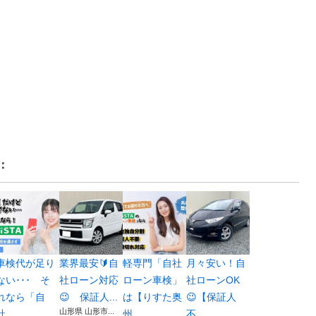
：
車検代が足り
業界最安🔰自
軽専門「自社
月々安い！自
ない･･･ そ
社ローン対応
ローン車検」
社ローンOK
れなら「自
😉 保証人...
は【りすた奥
😉【保証人
山形県 山形市...
社...
州...
不...