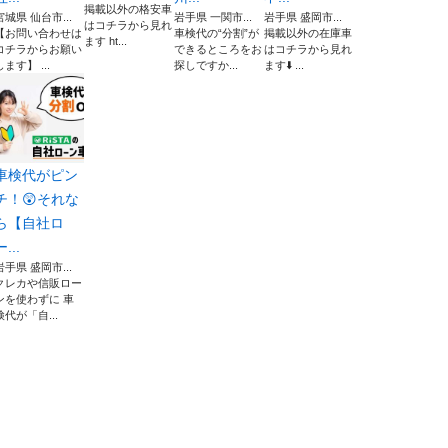
掲載以外の格安車
宮城県 仙台市...
岩手県 一関市...
岩手県 盛岡市...
はコチラから見れ
【お問い合わせは
車検代の“分割”が
掲載以外の在庫車
ます ht...
コチラからお願い
できるところをお
はコチラから見れ
します】 ...
探しですか...
ます⬇️ ...
車検代がピン
チ！😲それな
ら【自社ロ
ー...
岩手県 盛岡市...
クレカや信販ロー
ンを使わずに 車
検代が「自...