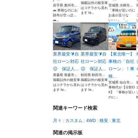
掲載以外の格安車
岩手県 奥州市...
宮城県 大崎市...
はコチラから見れ
🚗 車検なのにお
「車検が近いのに
ます ht...
財布が空っぽ…
お金が足りな
🚗...
い･･･」 「...
業界最安🔰自
業界最安🔰自
【東北唯一】
社ローン対応
社ローン対応
車検の「自社
😉 保証人...
😉 保証人...
ローン」！車
青森県 青森市...
秋田県 秋田市...
検...
掲載以外の格安車
掲載以外の格安車
宮城県 仙台市...
はコチラから見れ
はコチラから見れ
車検代が【分割O
ます ht...
ます ht...
K】 「車検が近い
のに...
関連キーワード検索
月々
カスタム
4WD
格安
東北
関連の掲示板