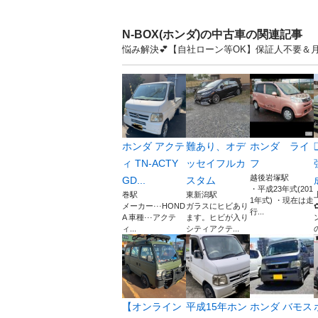
N-BOX(ホンダ)の中古車の関連記事
悩み解決💕【自社ローン等OK】保証人不要＆月
ホンダ アクテ
難あり、オデ
ホンダ ライ
ィ TN-ACTY
ッセイフルカ
フ
越後岩塚駅
GD...
スタム
・平成23年式(201
巻駅
東新潟駅
1年式) ・現在は走
メーカー···HOND
ガラスにヒビあり
行...
A 車種···アクテ
ます。ヒビが入り
ィ...
シティアクテ...
【オンライン
平成15年ホン
ホンダ バモス