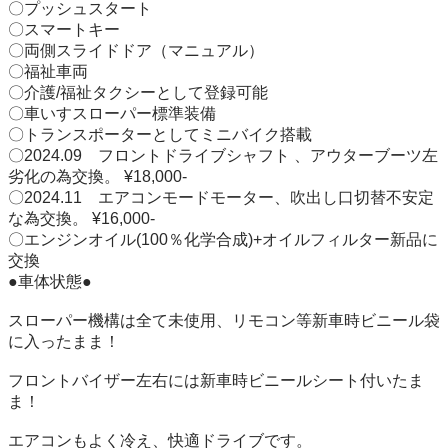
〇プッシュスタート

〇スマートキー

〇両側スライドドア（マニュアル）

〇福祉車両

〇介護/福祉タクシーとして登録可能

〇車いすスローパー標準装備

〇トランスポーターとしてミニバイク搭載

〇2024.09　フロントドライブシャフト 、アウターブーツ左
劣化の為交換。 ¥18,000-

〇2024.11　エアコンモードモーター、吹出し口切替不安定
な為交換。 ¥16,000-

〇エンジンオイル(100％化学合成)+オイルフィルター新品に
交換

●車体状態● 

スローパー機構は全て未使用、リモコン等新車時ビニール袋
に入ったまま！

フロントバイザー左右には新車時ビニールシート付いたま
ま！

エアコンもよく冷え、快適ドライブです。
