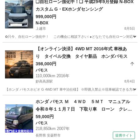
❑自社ローン強化中！❑ 平成29年9月登録 N-BOX
カスタム G・EXホンダセンシング
999,000円
N-BOX
上越市
8月5日
✿只今、自社ローン強化中！ この機会に相談下さい❕ ●どなたでも自社ローン
新潟
上越市
N-BOX
車両
【オンライン決済】4WD MT 2016年式 車検あ
り タイベル交換 タイヤ新品 ホンダバモス
398,000円
バモス
110,000km 2016年
妙高高原駅
8月4日
【ホンダ バモスホビオ G 4WD MT 車中泊仕様】 ※即購入禁止※現車確認できる方のみお
新潟
妙高市
妙高高原駅
バモス
バモスホビオ
ホンダ バモス Ｍ ４ＷＤ ５ＭＴ マニュアル
令和８年１１月７日 下取り車 ローン クレジ
ット （検8.11）
59,000円
バモス
218,850km 2007年
長野県 安曇野市
提携サイト