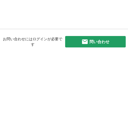
お問い合わせにはログインが必要で
問い合わせ
す
初めての方へ
利用規約
プライバシーポリシー
プライバシー・ステートメント
健全化に資する運用方針
お問い合わせ
運営会社
サイトマップ
ご利用ガイド
フリーワードで探す
PC版で表示
都道府県選択