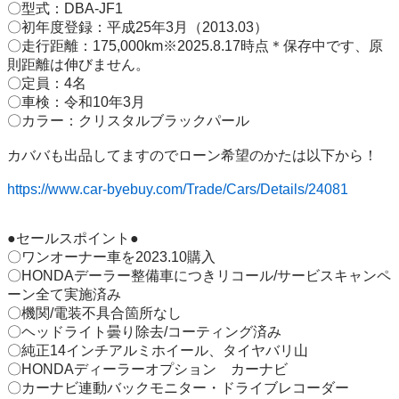
〇型式：DBA-JF1

〇初年度登録：平成25年3月（2013.03）

〇走行距離：175,000km※2025.8.17時点＊保存中です、原
則距離は伸びません。

〇定員：4名 

〇車検：令和10年3月

〇カラー：クリスタルブラックパール

カババも出品してますのでローン希望のかたは以下から！

https://www.car-byebuy.com/Trade/Cars/Details/24081
●セールスポイント●

〇ワンオーナー車を2023.10購入

〇HONDAデーラー整備車につきリコール/サービスキャンペ
ーン全て実施済み

〇機関/電装不具合箇所なし

〇ヘッドライト曇り除去/コーティング済み

〇純正14インチアルミホイール、タイヤバリ山

〇HONDAディーラーオプション　カーナビ

〇カーナビ連動バックモニター・ドライブレコーダー
