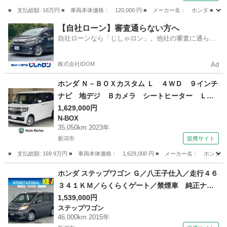
■ 支払総額: 16万円 ■ 車両本体価格： 120,000 円 ■ メーカー名： ホンダ ■
長野
松本市
ライフ
【自社ローン】審査通らない方へ
自社ローンなら「じしゃロン」。他社の審査に通らな
かった方も
株式会社IDOM
Ad
ホンダ Ｎ－ＢＯＸカスタム Ｌ ４ＷＤ ９インチ
ナビ 地デジ Ｂカメラ シートヒーター ＬＥ
ＤヘッドＬ ワンオーナー ＥＴＣ ステアスイ
1,629,000円
N-BOX
ッチ 左側パワスラ １４ＡＷ ＡＣＣ ＬＫＡ
35,050km 2023年
Ｓ 前後誤発進抑制 Ｒソナー 標識認識 前後
新潟市
提携サイト
ドラレコ （検8.12）
■ 支払総額: 169.9万円 ■ 車両本体価格： 1,629,000 円 ■ メーカー名
新潟
新潟市
N-BOX
ホンダ ステップワゴン Ｇ／八王子仕入／走行４６
３４１ＫＭ／らくらくゲート／禁煙車 純正ナビ
／ワンセグ／ＣＤ＆ＤＶＤ／ＢＴ接続／Ｂカメラ
1,539,000円
ステップワゴン
／ビルトインＥＴＣ／オートクルコン／スマート
46,000km 2015年
キー＆Ｐスタート／電動格納ミラー／ミラーウィ