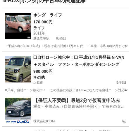
N-BOX(ホンダ)の中古車の関連記事
ホンダ ライフ
170,000円
ライフ
2011年
越後岩塚駅
8月5日
・平成23年式(2011年式) ・現在は走行距離11万キロ代。 ・車検 令和10年2月ま
新潟
長岡市
越後岩塚駅
ライフ
走行距離
❑自社ローン強化中！❑ 平成31年1月登録 N-VAN
＋スタイル ファン・ターボホンダセンシング
980,000円
その他
上越市
8月5日
✿只今、自社ローン強化中！ この機会に相談下さい❕ ●どなたでも自社ローン
新潟
上越市
その他
VAN
【保証人不要🙆】最短2分で仮審査申込み
税金・車検込み（自賠責保険料を除く）で毎月の支払
額は一定の自社ローン🚗
株式会社IDOM
Ad