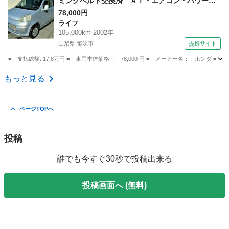
ミングベルト交換済 ＡＴ・エアコン・パワーウ
ィンドウ・Ｗエアバッグ・衝突安全ボディー Ｕ
78,000円
ライフ
Ｖカットガラス プライバシーガラス・外装傷
105,000km 2002年
（検8.11）
山梨県 笛吹市
提携サイト
■ 支払総額: 17.8万円 ■ 車両本体価格： 78,000 円 ■ メーカー名： ホ
山梨
笛吹市
ライフ
もっと見る
ページTOPへ
投稿
誰でも今すぐ30秒で投稿出来る
投稿画面へ (無料)