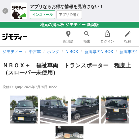
アプリならお得な情報を見逃さない！
インストール
アプリで開く
地元の掲示板 ジモティー 新潟版
新潟県
検索
ログイン
投稿
ジモティー
中古車
ホンダ
N-BOX
新潟県のN-BOX
新潟市のN-
ＮＢＯＸ＋ 福祉車両 トランスポーター 程度上
（スローパー未使用）
投稿ID: 1jaq2l
2026年7月25日 10:22