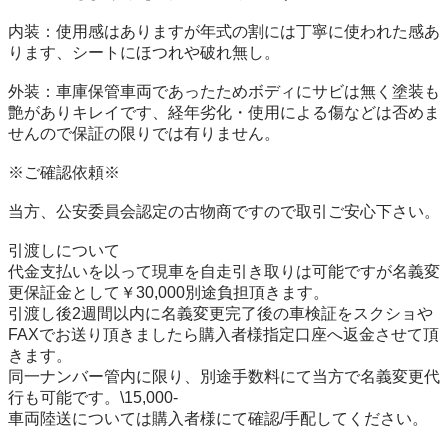
内装：使用感はありますが年式の割には丁寧に使われた感あ
ります、シートにほつれや破れ無し。

外装：車庫保管車両であったためボディにサビは無く塗装も
艶がありキレイです、経年劣化・使用による傷などは否めま
せんので保証の限りでは有りません。

※ご確認依頼※

当方、公安委員会認定の古物商ですので取引ご安心下さい。

引渡しについて

代金支払いを以って現車を自走引き取りは可能ですが名義変
更保証金として￥30,000別途負担頂きます。

引渡し後2週間以内に名義変更完了後の車検証をスクショや
FAXでお送り頂きましたら購入者様指定口座へ返金させて頂
きます。

同一ナンバー管内に限り、別途手数料にて当方で名義変更代
行も可能です。\15,000-

車両陸送については購入者様にて確認/手配してください。
