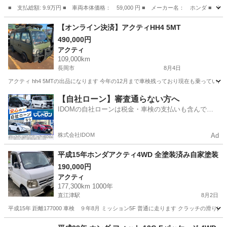
■ 支払総額: 9.9万円 ■ 車両本体価格： 59,000 円 ■ メーカー名： ホンダ
長野
安曇野市
バモス
【オンライン決済】アクティHH4 5MT
490,000円
アクティ
109,000km
長岡市
8月4日
アクティ hh4 5MTの出品になります 今年の12月まで車検残っており現在も乗っています 
新潟
長岡市
アクティ
【自社ローン】審査通らない方へ
IDOMの自社ローンは税金・車検の支払いも含んでい
るので毎月の支払額は一定
株式会社IDOM
Ad
平成15年ホンダアクティ4WD 全塗装済み自家塗装
190,000円
アクティ
177,300km 1000年
直江津駅
8月2日
平成15年 距離177000 車検 ９年8月 ミッション5F 普通に走ります クラッチの滑り
新潟
上越市
直江津駅
アクティ
ホンダアクティ