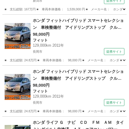
新潟市
提携サイト
ンカー／マット＆バイザー／ＨＩＤ／ （なし）
■ 支払総額: 167万円 ■ 車両本体価格： 1,539,000 円 ■ メーカー名： 
新潟
新潟市
ステップワゴン
ホンダ フィットハイブリッド スマートセレクショ
ン 車検整備付 アイドリングストップ クルー
ズコントロール スマートキー キーレス ディ
98,000円
フィット
スチャージドランプ 盗難防止装置 頸部衝撃緩
129,000km 2011年
和ヘッドレスト （車検整備付）
長岡市
提携サイト
■ 支払総額: 24.8万円 ■ 車両本体価格： 98,000 円 ■ メーカー名： ホ
新潟
長岡市
フィット
フィットハイブリッド
ホンダ フィットハイブリッド スマートセレクショ
ン 車検整備付 アイドリングストップ クルー
ズコントロール スマートキー キーレス ディ
98,000円
フィット
スチャージドランプ 盗難防止装置 頸部衝撃緩
129,000km 2011年
和ヘッドレスト （車検整備付）
長岡市
提携サイト
■ 支払総額: 24.8万円 ■ 車両本体価格： 98,000 円 ■ メーカー名： ホ
新潟
長岡市
フィット
ホンダ ライフ Ｇ ナビ ＣＤ ＦＭ ＡＭ タイ