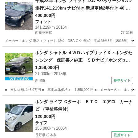
平成28年 ホンダ フィット 13G Fパッケージ 4WD
走行141,219km ナビ付き 新規車検2年付き 40 万
円
400,000円
フィット
141,219km 2016年
西新発田駅
7月31日
メーカー：ホンダ 車名：フィット 型式：DBA-GK4 年式：平成28年8月（2016年） 走行距
新潟
北蒲原郡
西新発田駅
フィット
ホンダ シャトル ４ＷＤハイブリッドＸ・ホンダセ
ンシング 保証書／純正 ＳＤナビ／ホンダセン
シング／シートヒーター／シート ハーフレザー
1,358,000円
21,000km 2018年
／ドライブレコーダー 純正／ヘッドランプ Ｌ
新潟市
提携サイト
ＥＤ／Ｂｌｕｅｔｏｏｔｈ接続／ＥＴＣ／ＥＢＤ
付ＡＢＳ／横滑り防止装置 （検9.11）
■ 支払総額: 146.9万円 ■ 車両本体価格： 1,358,000 円 ■ メーカー名
新潟
新潟市
ホンダ
ホンダ ライフ Ｃターボ ＥＴＣ エアロ カーナ
ビ （車検整備付）
120,000円
ライフ
155,000km 2005年
長野県 松本市
提携サイト