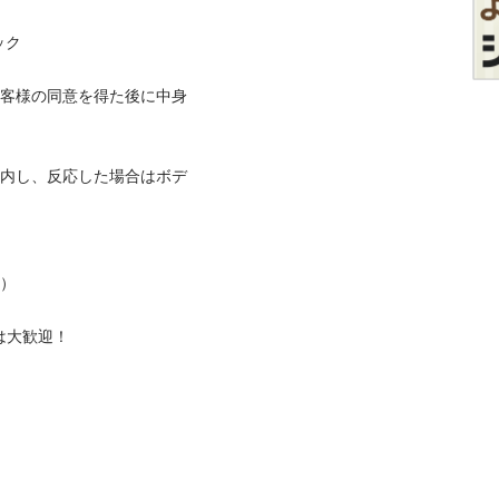
ク

お客様の同意を得た後に中身
案内し、反応した場合はボデ
）

大歓迎！
