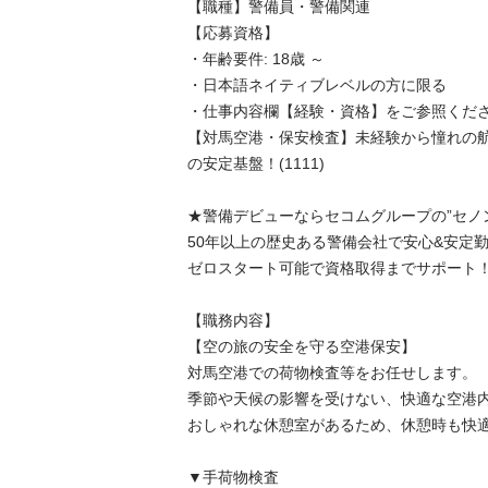
【職種】警備員・警備関連

【応募資格】

・年齢要件: 18歳 ～

・日本語ネイティブレベルの方に限る

・仕事内容欄【経験・資格】をご参照くださ
【対馬空港・保安検査】未経験から憧れの
の安定基盤！(1111)

★警備デビューならセコムグループの”セノン
50年以上の歴史ある警備会社で安心&安定勤
ゼロスタート可能で資格取得までサポート！
【職務内容】

【空の旅の安全を守る空港保安】

対馬空港での荷物検査等をお任せします。

季節や天候の影響を受けない、快適な空港内
おしゃれな休憩室があるため、休憩時も快適
▼手荷物検査
