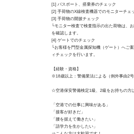
[1] パスポート、搭乗券のチェック

[2] 手荷物のX線検査機器でのモニターチェッ
[3] 手荷物の開披チェック

└モニター検査で検査指示の出た荷物は、
を確認します。

[4] ゲートでのチェック

└お客様を門型金属探知機（ゲート）へご
ィチェックを行います。

【経験・資格】

※18歳以上：警備業法による（例外事由2号
☆空港保安警備検定1級、2級をお持ちの方は
「空港での仕事に興味がある」

「接客が好きだ」

「腰を据えて働きたい」

「語学力を生かしたい」

⇒こんな方は大歓迎です！
