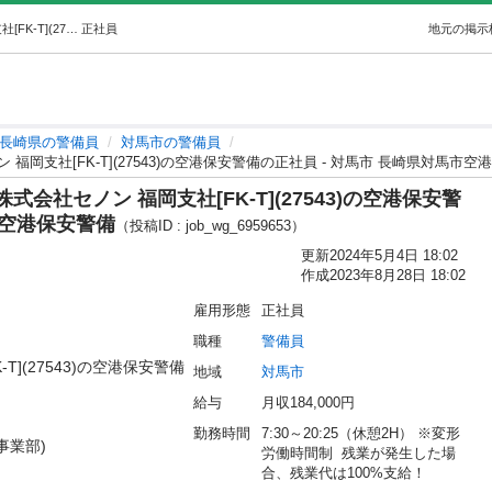
【未経験者歓迎】【日勤のみ可】株式会社セノン 福岡支社[FK-T](27543)の空港保安警備の正社員 - 対馬市 長崎県対馬市空港保安警備 (ワークゲート) 対馬の警備員の正社員の求人情報 株式会社第二章(転職相談事業部)｜ジモティー
正社員
地元の掲示
長崎県の警備員
対馬市の警備員
岡支社[FK-T](27543)の空港保安警備の正社員 - 対馬市 長崎県対馬市空
社セノン 福岡支社[FK-T](27543)の空港保安警
市空港保安警備
（投稿ID : job_wg_6959653）
更新
2024年5月4日 18:02
作成
2023年8月28日 18:02
雇用形態
正社員
職種
警備員
](27543)の空港保安警備
地域
対馬市
給与
月収184,000円
勤務時間
7:30～20:25（休憩2H） ※変形
業部)

労働時間制  残業が発生した場
合、残業代は100%支給！