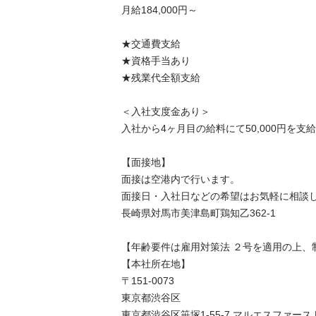
月給184,000円～

★交通費支給

★資格手当あり

★残業代全額支給

＜入社支度金あり＞

入社から4ヶ月目の給料にて50,000円を支給
【面接地】

面接は空港内で行います。

面接日・入社日などの希望はお気軽に相談し
長崎県対馬市美津島町鶏知乙362-1

【年齢要件は雇用対策法 ２号を適用の上、
【本社所在地】

〒151-0073

東京都渋谷区

東京都渋谷区笹塚1-55-7,マルエスファースト