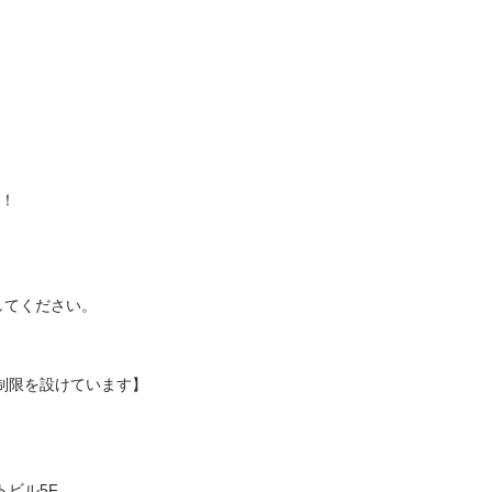
！

てください。

制限を設けています】

ビル5F
