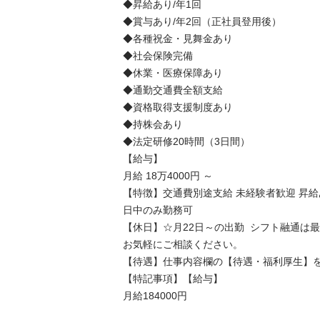
◆昇給あり/年1回

◆賞与あり/年2回（正社員登用後）

◆各種祝金・見舞金あり

◆社会保険完備

◆休業・医療保障あり

◆通勤交通費全額支給

◆資格取得支援制度あり

◆持株会あり

◆法定研修20時間（3日間）

【給与】

月給 18万4000円 ～

【特徴】交通費別途支給 未経験者歓迎 昇給あ
日中のみ勤務可

【休日】☆月22日～の出勤  シフト融通は
お気軽にご相談ください。

【待遇】仕事内容欄の【待遇・福利厚生】を
【特記事項】【給与】

月給184000円
