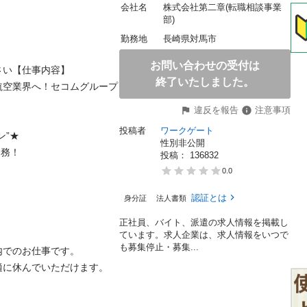
会社名
株式会社第二章(転職相談事業
部)
勤務地
長崎県対馬市
お問い合わせの受付は
い【仕事内容】

終了いたしました。
航空業界へ！セコムグループ
違反を報告
注意事項
投稿者
ワークゲート
”★

性別非公開
務！

投稿： 
136832


0.0
認証とは
身分証
法人書類
正社員、バイト、派遣の求人情報を掲載し
ています。求人企業は、求人情報をいつで
も募集停止・募集...
でのお仕事です。

に休んでいただけます。
