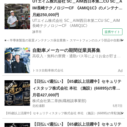
UTエイム株式会社 SC＿AIM西日本第二CU SC＿A
IM長崎テクノロジーCF 《AMIQ1C》のメンテナン
ス保全・保守 【学歴不問】
月給250,000円
UTエイム株式会社 SC＿AIM西日本第二CU SC＿AIM
長崎テクノロジーCF 《AMIQ1C》
諫早市
提携サイト
■＜半導体製造の装置メンテナンス保全業務＞ スマートフォンのカメラ部品や自動車のセ
長崎
諫早市
マンション管理
自動車メーカーの期間従業員募集
高収入・無料の寮費・通勤バス等によりお金が貯まり
やすい環境
トヨタ自動車株式会社
Ad
【日払い/週払い】【65歳以上活躍中】セキュリテ
受付終了
ィスタッフ株式会社 本社 （施設）(66895)の常駐
施設警備の正社員 - 佐世保駅 長崎県佐世保市(佐世
月収427,000円
株式会社第二章(転職相談事業部)
保)常駐施設警備
北松浦郡
5月7日
【65歳以上活躍中】セキュリティスタッフ株式会社 本社 （施設）(66895)の常駐施設
長崎
北松浦郡
警備員
業務
【日払い/週払い】【65歳以上活躍中】セキュリテ