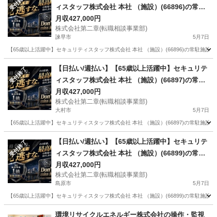
受付終了
ィスタッフ株式会社 本社 （施設）(66896)の常駐
施設警備の正社員 - 諫早駅 長崎県諫早市(諫早)常
月収427,000円
株式会社第二章(転職相談事業部)
駐施設警備
諫早市
5月7日
【65歳以上活躍中】セキュリティスタッフ株式会社 本社 （施設）(66896)の常駐施設
長崎
諫早市
警備員
業務
【日払い/週払い】【65歳以上活躍中】セキュリテ
受付終了
ィスタッフ株式会社 本社 （施設）(66897)の常駐
施設警備の正社員 - 大村駅 長崎県大村市(大村)常
月収427,000円
株式会社第二章(転職相談事業部)
駐施設警備
大村市
5月7日
【65歳以上活躍中】セキュリティスタッフ株式会社 本社 （施設）(66897)の常駐施設
長崎
大村市
警備員
業務
【日払い/週払い】【65歳以上活躍中】セキュリテ
受付終了
ィスタッフ株式会社 本社 （施設）(66899)の常駐
施設警備の正社員 - 島原駅 長崎県島原市(島原)常
月収427,000円
株式会社第二章(転職相談事業部)
駐施設警備
島原市
5月7日
【65歳以上活躍中】セキュリティスタッフ株式会社 本社 （施設）(66899)の常駐施設
長崎
島原市
警備員
業務
環境リサイクルエネルギー株式会社の操作・監視