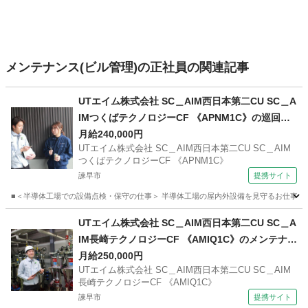
メンテナンス(ビル管理)の正社員の関連記事
UTエイム株式会社 SC＿AIM西日本第二CU SC＿A
IMつくばテクノロジーCF 《APNM1C》の巡回・
点検・メンテナンス保全 【深夜】
月給240,000円
UTエイム株式会社 SC＿AIM西日本第二CU SC＿AIM
つくばテクノロジーCF 《APNM1C》
諫早市
提携サイト
■＜半導体工場での設備点検・保守の仕事＞ 半導体工場の屋内外設備を見守るお仕事♪ 工
長崎
諫早市
マンション管理
UTエイム株式会社 SC＿AIM西日本第二CU SC＿A
IM長崎テクノロジーCF 《AMIQ1C》のメンテナン
ス保全・保守 【学歴不問】
月給250,000円
UTエイム株式会社 SC＿AIM西日本第二CU SC＿AIM
長崎テクノロジーCF 《AMIQ1C》
諫早市
提携サイト