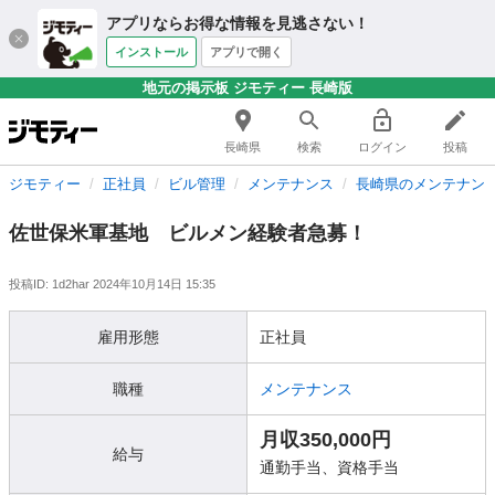
アプリならお得な情報を見逃さない！
インストール
アプリで開く
地元の掲示板 ジモティー 長崎版
長崎県
検索
ログイン
投稿
ジモティー
正社員
ビル管理
メンテナンス
長崎県のメンテナン
佐世保米軍基地 ビルメン経験者急募！
投稿ID: 1d2har
2024年10月14日 15:35
雇用形態
正社員
職種
メンテナンス
月収350,000円
給与
通勤手当、資格手当