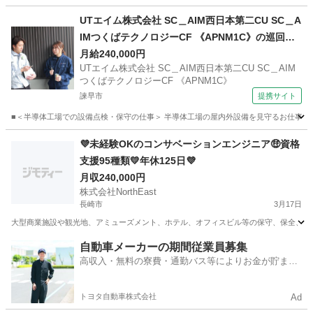
長崎
佐世保市
マンション管理
UTエイム株式会社 SC＿AIM西日本第二CU SC＿A
IMつくばテクノロジーCF 《APNM1C》の巡回・
点検・メンテナンス保全 【深夜】
月給240,000円
UTエイム株式会社 SC＿AIM西日本第二CU SC＿AIM
つくばテクノロジーCF 《APNM1C》
諫早市
提携サイト
■＜半導体工場での設備点検・保守の仕事＞ 半導体工場の屋内外設備を見守るお仕事♪ 工
長崎
諫早市
マンション管理
💜未経験OKのコンサベーションエンジニア🤑資格
支援95種類💛年休125日💜
月収240,000円
株式会社NorthEast
長崎市
3月17日
大型商業施設や観光地、アミューズメント、ホテル、オフィスビル等の保守、保全、監視等
長崎
長崎市
清掃
業務
自動車メーカーの期間従業員募集
高収入・無料の寮費・通勤バス等によりお金が貯まり
やすい環境
トヨタ自動車株式会社
Ad