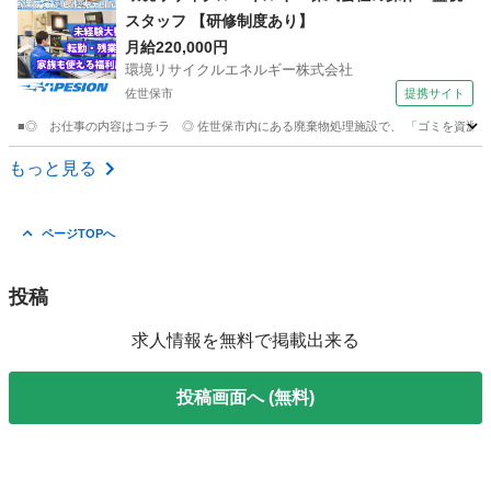
スタッフ 【研修制度あり】
月給220,000円
環境リサイクルエネルギー株式会社
佐世保市
提携サイト
■◎ お仕事の内容はコチラ ◎ 佐世保市内にある廃棄物処理施設で、 「ゴミを資源に
長崎
佐世保市
マンション管理
もっと見る
ページTOPへ
投稿
求人情報を無料で掲載出来る
投稿画面へ (無料)