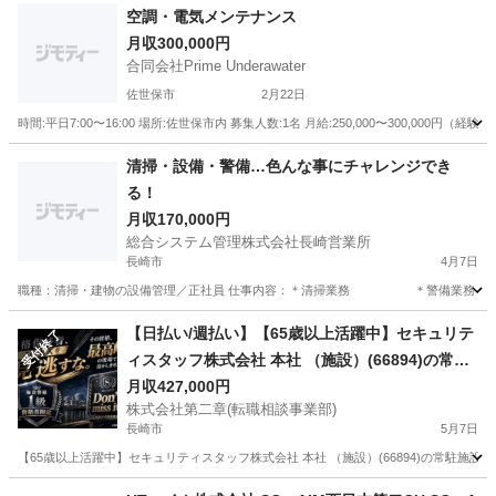
空調・電気メンテナンス
月収300,000円
合同会社Prime Underawater
佐世保市
2月22日
時間:平日7:00〜16:00 場所:佐世保市内 募集人数:1名 月給:250,000〜300,000円
長崎
佐世保市
ビル管理
清掃・設備・警備…色んな事にチャレンジでき
る！
月収170,000円
総合システム管理株式会社長崎営業所
長崎市
4月7日
職種：清掃・建物の設備管理／正社員 仕事内容：＊清掃業務 ＊警備
長崎
長崎市
清掃
長崎
大村市
清掃
業務
【日払い/週払い】【65歳以上活躍中】セキュリテ
受付終了
ィスタッフ株式会社 本社 （施設）(66894)の常駐
施設警備の正社員 - 長崎駅 長崎県長崎市(長崎)常
月収427,000円
株式会社第二章(転職相談事業部)
駐施設警備
長崎市
5月7日
【65歳以上活躍中】セキュリティスタッフ株式会社 本社 （施設）(66894)の常駐施設
長崎
長崎市
警備員
業務