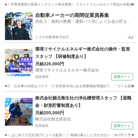
■＜半導体製造の装置メンテナンス保全業務＞ スマートフォンのカメラ部品や自動車のセ
長崎
諫早市
マンション管理
自動車メーカーの期間従業員募集
高収入・無料の寮費・通勤バス等によりお金が貯まり
やすい環境
トヨタ自動車株式会社
Ad
環境リサイクルエネルギー株式会社の操作・監視
スタッフ 【研修制度あり】
月給220,000円
環境リサイクルエネルギー株式会社
佐世保市
提携サイト
■◎ お仕事の内容はコチラ ◎ 佐世保市内にある廃棄物処理施設で、 「ゴミを資源に
長崎
佐世保市
マンション管理
株式会社縣北衛生社の浄化槽管理スタッフ 【退職
金・財形貯蓄制度あり】
月給205,000円
株式会社縣北衛生社
佐世保市
提携サイト
■＼ はじめての正社員デビューも歓迎！／ 地域の暮らしに欠かせない「水の守り手」に