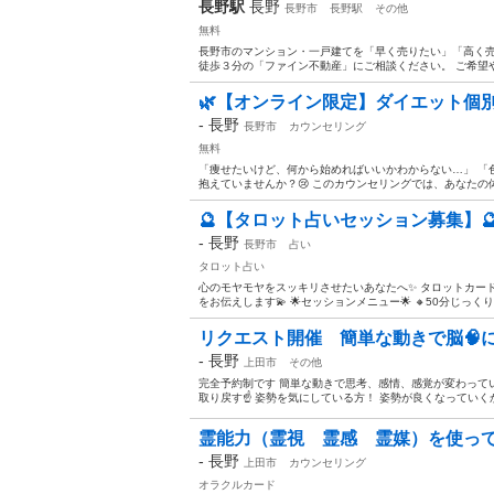
長野駅
長野
長野市
長野駅
その他
無料
長野市のマンション・一戸建てを「早く売りたい」「高く
徒歩３分の「ファイン不動産」にご相談ください。 ご希望や
🌿【オンライン限定】ダイエット個
-
長野
長野市
カウンセリング
無料
「痩せたいけど、何から始めればいいかわからない…」 「
抱えていませんか？😢 このカウンセリングでは、あなたの体
🔮【タロット占いセッション募集】
-
長野
長野市
占い
タロット占い
心のモヤモヤをスッキリさせたいあなたへ✨ タロットカー
をお伝えします💫 🌟セッションメニュー🌟 🔸50分じっくりセ
リクエスト開催 簡単な動きで脳🧠
-
長野
上田市
その他
完全予約制です 簡単な動きで思考、感情、感覚が変わって
取り戻す☝️ 姿勢を気にしている方！ 姿勢が良くなっていくか
霊能力（霊視 霊感 霊媒）を使っ
-
長野
上田市
カウンセリング
オラクルカード