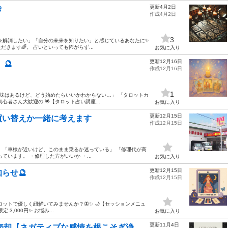
更新4月2日

作成4月2日
3
安を解消したい」「自分の未来を知りたい」と感じているあなたに✨
ます🌈。 占いといっても怖がらず...
お気に入り
更新12月16日
🔮
作成12月16日
1
興味はあるけど、どう始めたらいいかわからない…」 「タロットカ
者さん大歓迎の 🌟【タロット占い講座...
お気に入り
更新12月15日
買い替えか一緒に考えます
作成12月15日
 「車検が近いけど、このまま乗るか迷っている」 「修理代が高
います。 ・修理した方がいいか ・...
お気に入り
更新12月15日
らせ🔮
作成12月15日
ットで優しく紐解いてみませんか？🦋✨ 🌙【セッションメニュ
定 3,000円✨ お悩み...
お気に入り
更新11月4日
売却【ネガティブな感情を根こそぎ浄