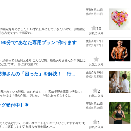
更新5月21日
作成5月21日
10
秘術の鑑定を始めました！ いずれ仕事にしていきたいので、お勉強と
占術です✨ 生涯変わ...
お気に入り
更新4月27日
90分で“あなた専用プラン”作ります
作成4月27日
・頑張っても結局元通り こんな状態、経験ありませんか？ 実はこ
だけです。 自己流で続けて...
お気に入り
更新5月19日
御さんの「困った」を解決！ 行...
作成4月25日
2
配されている皆様、はじめまして！ 私は長野市高田で活動して
かけは「母の介護」でした。 「何かあってもすぐに...
お気に入り
更新4月21日
グ受付中】🌟
作成4月20日
1
 そんなあなたへ、心強いサポートを✨ 🌱一人ひとりに合わせた”あ
ご提案します💡 無理な食事制限❌ ハ...
お気に入り