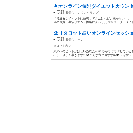
🌟オンライン個別ダイエットカウンセ
-
長野
長野市
カウンセリング
「何度もダイエットに挑戦してきたけれど、続かない…」 
りの体質・生活リズム・性格に合わせた 完全オーダーメイド
🔮【タロット占いオンラインセッショ
-
長野
長野市
占い
タロット占い
未来へのヒントがほしいあなたへ🌈 心がモヤモヤしてい
出し、優しく導きます✨ 🕊こんな方におすすめ🕊 ・恋愛・