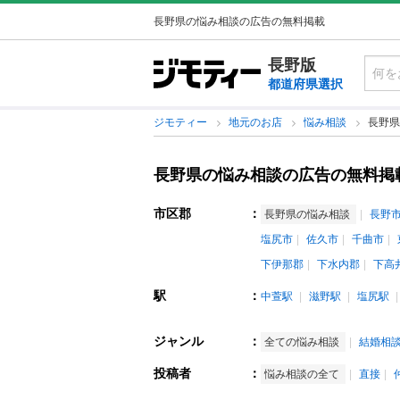
長野県の悩み相談の広告の無料掲載
長野版
都道府県選択
ジモティー
地元のお店
悩み相談
長野県
長野県の悩み相談の広告の無料掲
市区郡
：
長野県の悩み相談
長野
塩尻市
佐久市
千曲市
下伊那郡
下水内郡
下高
駅
：
中萱駅
滋野駅
塩尻駅
ジャンル
：
全ての悩み相談
結婚相
投稿者
：
悩み相談の全て
直接