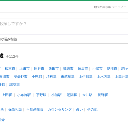
地元の掲示板 ジモティー
の悩み相談
載
全112件
市
松本市
上田市
岡谷市
飯田市
諏訪市
須坂市
小諸市
伊那市
駒
東御市
安曇野市
小県郡
埴科郡
東筑摩郡
上伊那郡
上水内郡
上高井
井郡
諏訪郡
上田駅
小布施駅
茅野駅
小諸駅
朝陽駅
今井駅
長野駅
談所
保険相談
不動産投資
カウンセリング
占い
その他
仲介