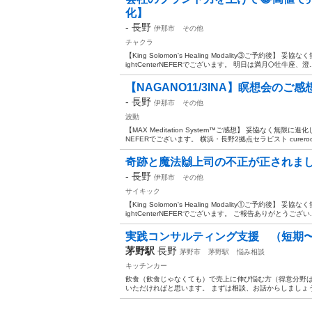
化】
-
長野
伊那市
その他
チャクラ
【King Solomon's Healing Modality③ご予約
ightCenterNEFERでございます。 明日は満月🌕牡牛座、澄..
【NAGANO11/3INA】瞑想会のご感
-
長野
伊那市
その他
波動
【MAX Meditation System™︎ご感想】 妥協なく無限に
NEFERでございます。 横浜・長野2拠点セラピスト cureroom
奇跡と魔法🙌上司の不正が正されまし
-
長野
伊那市
その他
サイキック
【King Solomon's Healing Modality①ご予約
ightCenterNEFERでございます。 ご報告ありがとうござい..
実践コンサルティング支援 （短期
茅野駅
長野
茅野市
茅野駅
悩み相談
キッチンカー
飲食（飲食じゃなくても）で売上に伸び悩む方（得意分野
いただければと思います。 まずは相談、お話からしましょう