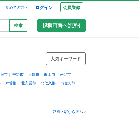
ログイン
会員登録
初めての方へ
投稿画面へ(無料)
検索
人気キーワード
ヶ根市
中野市
大町市
飯山市
茅野市
郡
木曽郡
北安曇郡
北佐久郡
南佐久郡
路線・駅から選ぶ