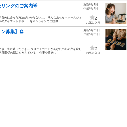
更新6月3日
リングのご案内🌟
作成6月3日
「自分に合った方法がわからない…」 そんなあなたへ✨ 一人ひと
2
のダイエットサポートをオンラインでご提供...
お気に入り
更新5月31日
ン募集】🔮
作成5月31日
2
るとき、道に迷ったとき… タロットカードがあなたの心の声を映し
人間関係の悩みを抱えている ・仕事や将来...
お気に入り