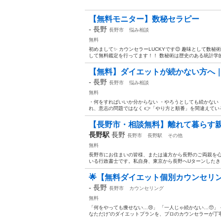
【無料モニター】数秘セラピー
-
長野
長野市
悩み相談
無料
初めまして✨ カウンセラーLUCKYです😊 趣味として数
して無料鑑定を行ってます！！ 数秘術は歴史のある統計学的な
【無料】ダイエットが続かない方へ｜
-
長野
長野市
悩み相談
無料
・何をすればいいか分からない ・やろうとしても続かない 
れ、意志の問題ではなく 👉「やり方と順番」を間違えている
【長野市・相談無料】離れて暮らす親
長野駅
長野
長野市
長野駅
その他
無料
長野市にお住まいの皆様、または遠方から長野のご両親を心
いる行政書士です。私自身、東京から長野へUターンしたきっ
🌟【無料ダイエット個別カウンセリン
-
長野
長野市
カウンセリング
無料
「何をやっても痩せない…😢」 「一人じゃ続かない…🥺」
なただけ”のダイエットプランを、プロのカウンセラーが丁寧に