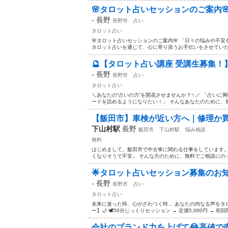
🌸タロット占いセッションのご案内
-
長野
長野市
占い
タロット占い
🌸タロット占いセッションのご案内🌸 「日々の悩みや不
タロット占いを通じて、心に寄り添うお手伝いをさせていただき
🔮【タロット占い講座 受講生募集！】
-
長野
長野市
占い
タロット占い
＼あなたの“占いの力”を開花させませんか？✨／ 「占いに
ードを読めるようになりたい！」 そんなあなたのために、初心
【飯田市】車検が近い方へ｜修理か
下山村駅
長野
飯田市
下山村駅
悩み相談
無料
はじめまして。飯田市で中古車に関わる仕事をしています。
くなりそうで不安」 そんな方のために、無料でご相談にのって
🌟タロット占いセッション募集のお知
-
長野
長野市
占い
タロット占い
未来に迷った時、心がざわつく時… あなたの内なる声をタロ
ー】🌙 🕊️50分じっくりセッション → 定価5,000円 → 初回限
会社のブランド力を上げて😂高値で