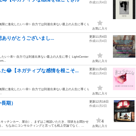
作成11月4日
後】 妥協なく無限に進化したい✨🦋✨ 自力では到達出来ない最上の人生に導く L
.
お気に入り
更新11月4日
想ありがとうございまし...
作成11月4日
進化したい✨🦋✨ 自力では到達出来ない最上の人生に導く LightCenter
...
お気に入り
更新11月4日
た😂【ネガティブな感情を根こそ...
作成11月4日
後】 妥協なく無限に進化したい✨🦋✨ 自力では到達出来ない最上の人生に導く L
.
お気に入り
更新12月16日
〜長期）
作成11月2日
4
はキッチンカー、屋台）、まずはご相談いただき、現状をお聞かせ
。 ちなみにコンサルティングと言っても机上空論でなく、...
お気に入り