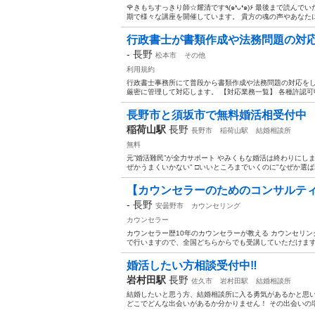
🌹きもちすっきり師☆耀清です٩(๑❛ᴗ❛๑)۶ 最後まで読んでいただけると嬉しい☺️ ⭐️上田市市役所近く『大手町会館』にて不定
期で様々な講座を開催しています。 貴方の魂の声やあなたに
行政書士が書類作成や法務問題の対
-
長野
松本市
その他
利用規約
行政書士事務所にて普段から書類作成や法務問題の対応をし
厳密に管理して対応します。 【対応業務一覧】 各種許認可
長野市と須坂市で無料婚活相受付中
稲荷山駅
長野
長野市
稲荷山駅
結婚相談所
無料
元”婚活難民”が全力サポート やみくもな婚活は終わりにし
ぜかうまくいかない" □いいところまでいくのに"なぜか選ばれ
【カウンセラーのためのコンサルティ
-
長野
安曇野市
カウンセリング
カウンセラー
カウンセラー歴10年のカウンセラーが教える カウンセリン
で行いますので、全国どちらからでも受講していただけます。
婚活したい方相談受付中‼︎
岩村田駅
長野
佐久市
岩村田駅
結婚相談所
結婚したいと思う方、結婚相談所に入る勇気があるかと思
どこでどんな出会いがあるか分かりません！ その出会いの場を