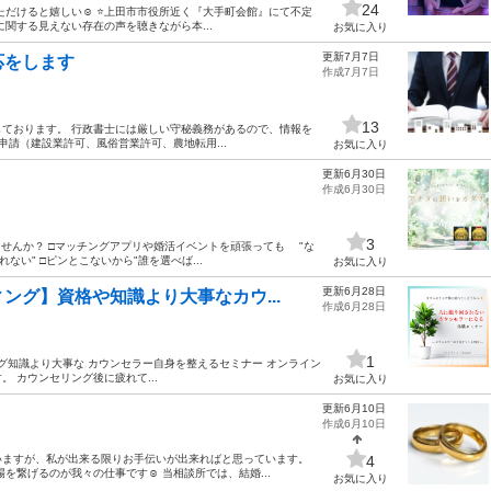
24
関する見えない存在の声を聴きながら本...
お気に入り
更新7月7日
応をします
作成7月7日
13
ております。 行政書士には厳しい守秘義務があるので、情報を
申請（建設業許可、風俗営業許可、農地転用...
お気に入り
更新6月30日
作成6月30日
3
ませんか？ □マッチングアプリや婚活イベントを頑張っても "な
ない" □ピンとこないから"誰を選べば...
お気に入り
更新6月28日
ング】資格や知識より大事なカウ...
作成6月28日
1
グ知識より大事な カウンセラー自身を整えるセミナー オンライン
 カウンセリング後に疲れて...
お気に入り
更新6月10日
作成6月10日
いますが、私が出来る限りお手伝いが出来ればと思っています。
4
繋げるのが我々の仕事です☺️ 当相談所では、結婚...
お気に入り