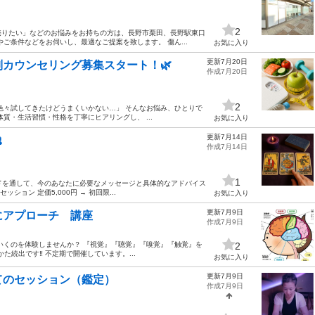
2
売りたい」などのお悩みをお持ちの方は、長野市栗田、長野駅東口
ご条件などをお伺いし、最適なご提案を致します。 傷ん...
お気に入り
更新7月20日
別カウンセリング募集スタート！🌿
作成7月20日
2
色々試してきたけどうまくいかない…」 そんなお悩み、ひとりで
質・生活習慣・性格を丁寧にヒアリングし、 ...
お気に入り
更新7月14日

作成7月14日
1
ドを通して、今のあなたに必要なメッセージと具体的なアドバイス
ッション 定価5,000円 → 初回限...
お気に入り
更新7月9日
にアプローチ 講座
作成7月9日
いくのを体験しませんか？ 『視覚』『聴覚』『嗅覚』『触覚』を
2
た続出です‼️ 不定期で開催しています。...
お気に入り
更新7月9日
てのセッション（鑑定）
作成7月9日