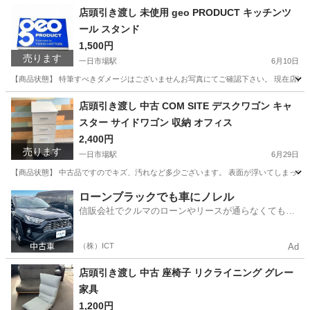
店頭引き渡し 未使用 geo PRODUCT キッチンツ
ール スタンド
1,500円
売ります
一日市場駅
6月10日
【商品状態】 特筆すべきダメージはございませんお写真にてご確認下さい。 現在店頭で
長野
安曇野市
一日市場駅
調理器具
geo
店頭引き渡し 中古 COM SITE デスクワゴン キャ
スター サイドワゴン 収納 オフィス
2,400円
売ります
一日市場駅
6月29日
【商品状態】 中古品ですのでキズ、汚れなど多少ございます。 表面が浮いてしまっており、空気
長野
安曇野市
一日市場駅
オフィス用家具
ローンブラックでも車にノレル
信販会社でクルマのローンやリースが通らなくてもク
ルマをご利用いただけるサービスがあります！
（株）ICT
Ad
店頭引き渡し 中古 座椅子 リクライニング グレー
家具
1,200円