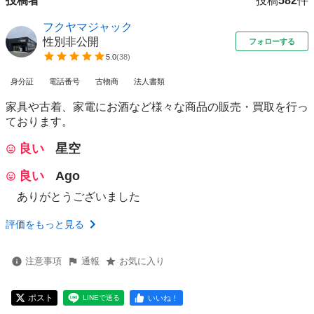
投稿者
投稿
582
件
フクヤマジャック
性別非公開
フォローする
5.0
(
38
)
身分証
電話番号
古物商
法人書類
家具や古着、家電にお酒など様々な商品の販売・買取を行っ
ております。
良い
星空
良い
Ago
ありがとうございました
評価をもっと見る
注意事項
通報
お気に入り
ポスト
いいね！
LINEで送る