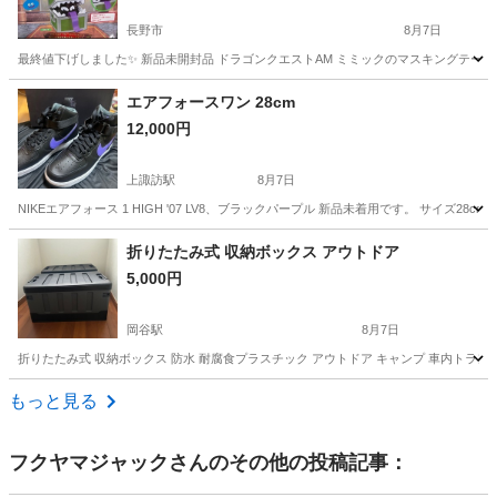
長野市
8月7日
最終値下げしました✨️ 新品未開封品 ドラゴンクエストAM ミミックのマスキングテー
長野
長野市
その他
マスキングテープ
エアフォースワン 28cm
12,000円
上諏訪駅
8月7日
NIKEエアフォース 1 HIGH '07 LV8、ブラックパープル 新品未着用です。 サイズ28cm
長野
諏訪市
上諏訪駅
その他
エアフォースワン
折りたたみ式 収納ボックス アウトドア
5,000円
岡谷駅
8月7日
折りたたみ式 収納ボックス 防水 耐腐食プラスチック アウトドア キャンプ 車内トランクなどに
長野
岡谷市
岡谷駅
その他
もっと見る
フクヤマジャック
さんのその他の投稿記事：