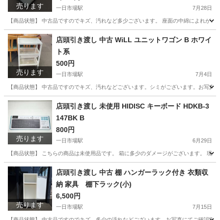
売ります
一日市場駅
7月28日
【商品状態】 中古品ですのでキズ、汚れなど多少ございます。 座面の中綿によれがございます。
長野
安曇野市
一日市場駅
椅子
店頭
店頭引き渡し 中古 WiLL ユニットワゴン B ホワイ
ト系
500円
売ります
一日市場駅
7月4日
【商品状態】 中古品ですのでキズ、汚れなどございます。シミがございます。お写真にてご確認下
長野
安曇野市
一日市場駅
収納家具
店頭引き渡し 未使用 HIDISC キーボード HDKB-3
147BK B
800円
売ります
一日市場駅
6月29日
【商品状態】 こちらの商品は未使用品です。 箱に多少のダメージがございます。 現在
長野
安曇野市
一日市場駅
周辺機器
店頭
店頭引き渡し 中古 棚 ハンガーラック付き 衣類収
納 家具 棚下ラック(小)
6,500円
売ります
一日市場駅
7月15日
【商品状態】 中古品ですのでキズ、多少の汚れなどございます。お写真にてご確認下さい。 【