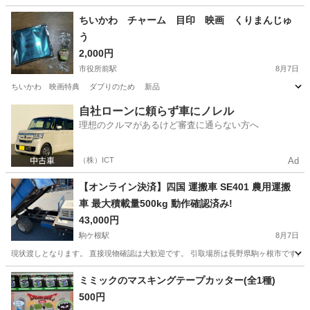
長野
伊那市
沢渡駅
その他
バーベキュー
ちいかわ チャーム 目印 映画 くりまんじゅ
う
2,000円
市役所前駅
8月7日
ちいかわ 映画特典 ダブりのため 新品
長野
長野市
市役所前駅
その他
自社ローンに頼らず車にノレル
理想のクルマがあるけど審査に通らない方へ
（株）ICT
Ad
【オンライン決済】四国 運搬車 SE401 農用運搬
車 最大積載量500kg 動作確認済み!
43,000円
駒ケ根駅
8月7日
現状渡しとなります。 直接現物確認は大歓迎です。 引取場所は長野県駒ヶ根市です。
長野
駒ヶ根市
駒ケ根駅
その他
ミミックのマスキングテープカッター(全1種)
500円