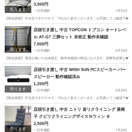
作確認済み
3,500円
売ります
一日市場駅
7月31日
【商品状態】 中古品ですのでキズ、汚れなど多少ございます。お写真にてご確認下さい。
長野
安曇野市
一日市場駅
映像プレーヤー、レコーダー
店頭引き渡し 中古 TOPCON トプコン オートレベ
ル AT-G7 三脚セット 未校正 動作未確認
店頭
7,000円
売ります
一日市場駅
6月10日
【商品状態】 環境が無いため未校正、動作未確認の商品になります。調整等必要な場合が
長野
安曇野市
一日市場駅
その他
店頭引き渡し 中古 WISH SUN PCスピーカー バー
スピーカー 動作確認済み
1,200円
売ります
一日市場駅
6月18日
【商品状態】 中古品ですのでキズ、汚れなど多少ございます。お写真にてご確認下さい。
長野
安曇野市
一日市場駅
オーディオ
店頭
店頭引き渡し 中古 ニトリ 首リクライニング 座椅
子 クビリクライニングザイスＮウィン Ｂ
2,500円
売ります
一日市場駅
7月29日