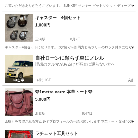
ご覧いただきありがとうございます。 SUNKEY サンキー ビットソケット ディープソケット EW-1
長野
松本市
南松本駅
その他
ビット
キャスター 4個セット
1,000円
三溝駅
8月7日
キャスター4個セットになります。 大2個 小2個 両方ともフリーのロック付きになりま
長野
松本市
三溝駅
その他
キャスター
自社ローンに頼らず車にノレル
理想のクルマがあるけど審査に通らない方へ
（株）ICT
Ad
🩷1metre carre 本革トート🩷
5,000円
沢渡駅
8月7日
⚠️取引を希望される方⚠️ 必ずプロフィールの一読お願いします 本革トート 定価4000
長野
伊那市
沢渡駅
その他
本革
ラチェット工具セット