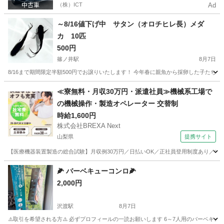
（株）ICT
Ad
～8/16値下げ中 サタン（オロチヒレ長）メダ
カ 10匹
500円
篠ノ井駅
8月7日
8/16まで期間限定半額500円でお譲りいたします！ 今年春に親魚から採卵した子たち
長野
長野市
篠ノ井駅
その他
オロチヒレ
≪寮無料・月収30万円・派遣社員≫機械系工場で
の機械操作・製造オペレーター 交替制
時給1,600円
株式会社BREXA Next
山梨県
提携サイト
【医療機器装置製造の総合試験】月収例30万円／日払いOK／正社員登用制度あり／マイカ
山梨
その他
🌽 バーベキューコンロ🌽
2,000円
沢渡駅
8月7日
⚠️取引を希望される方⚠️ 必ずプロフィールの一読お願いします 6～7人用のバーベキ