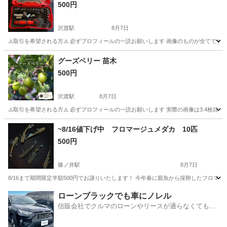
500円
沢渡駅
8月7日
⚠️取引を希望される方⚠️ 必ずプロフィールの一読お願いします 画像のものが全てです
長野
伊那市
沢渡駅
その他
ラチェット
グーズベリー 苗木
500円
沢渡駅
8月7日
⚠️取引を希望される方⚠️ 必ずプロフィールの一読お願いします 実際の画像は3.4枚目 市
長野
伊那市
沢渡駅
その他
~8/16値下げ中 フロマージュメダカ 10匹
500円
篠ノ井駅
8月7日
8/16まで期間限定半額500円でお譲りいたします！ 今年春に親魚から採卵したフロマ
長野
長野市
篠ノ井駅
その他
フロマージュ
ローンブラックでも車にノレル
信販会社でクルマのローンやリースが通らなくてもク
ルマをご利用いただけるサービスがあります！