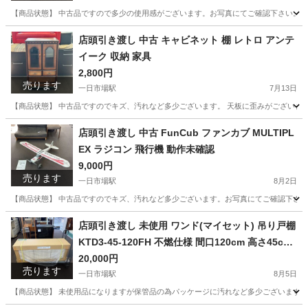
【商品状態】 中古品ですので多少の使用感がございます。お写真にてご確認下さい。 【実寸約】 幅
長野
安曇野市
一日市場駅
椅子
店頭引き渡し 中古 キャビネット 棚 レトロ アンテ
イーク 収納 家具
2,800円
売ります
一日市場駅
7月13日
【商品状態】 中古品ですのでキズ、汚れなど多少ございます。 天板に歪みがございます。お写真に
長野
安曇野市
一日市場駅
収納家具
店頭引き渡し 中古 FunCub ファンカブ MULTIPL
EX ラジコン 飛行機 動作未確認
9,000円
売ります
一日市場駅
8月2日
【商品状態】 中古品ですのでキズ、汚れなど多少ございます。お写真にてご確認下さい。
長野
安曇野市
一日市場駅
ラジコン
店頭
店頭引き渡し 未使用 ワンド(マイセット) 吊り戸棚
KTD3-45-120FH 不燃仕様 間口120cm 高さ45cm
KTD3 キッチンシリーズ W1200 吊戸棚
20,000円
売ります
一日市場駅
8月5日
【商品状態】 未使用品になりますが保管品の為パッケージに汚れなど多少ございます。お写真