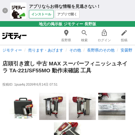
アプリならお得な情報を見逃さない！
インストール
アプリで開く
地元の掲示板 ジモティー 長野版
長野県
検索
ログイン
投稿
ジモティー
売ります・あげます
その他
長野県のその他
安曇野
店頭引き渡し 中古 MAX スーパーフィニッシュネイ
ラ TA-221/SF55MO 動作未確認 工具
投稿ID: 1pua4q
2026年6月14日 07:51