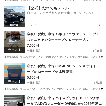
長野
安曇野市
一日市場駅
収納家具
店頭
【公式】だれでもノレル
自社ローンなど特別な条件で車を探しているなら！金
利0%で車をご提供、ノレル独自与信システム。
（株）ICT
Ad
店頭引き渡し 中古 ルネセイコウ ガラステーブル
スクエア センターテーブル ローテーブル
7,500円
売ります
一日市場駅
6月15日
【商品状態】 中古品ですのでキズ、汚れなど多少ございます。お写真にてご確認下さい。 【実寸
長野
安曇野市
一日市場駅
テーブル
ルネセイコウ
店頭引き渡し 中古 SIMMONS シモンズ ナイトテ
ーブル ローテーブル 木製 家具
5,000円
売ります
一日市場駅
8月2日
【商品状態】 中古品のためキズや多少のへこみがございます。お写真にてご確認下さい。 【実
長野
安曇野市
一日市場駅
テーブル
店頭
店頭引き渡し 中古 ハイスピリット 10.1インチポ
ータブルDVDレコーダー DVP001-wh 2024年製 動