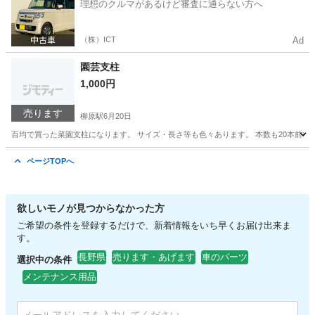
理想のクルマがあるけど審査に通らない方へ
（株）ICT
Ad
園芸支柱
1,000円
売ります
柳原駅
6月20日
百均で買った菜園支柱になります。 サイズ・長さ等も色々あります。 本数も20本前後あります
長野
長野市
柳原駅
その他
支柱
ページTOPへ
欲しいモノが見つからなかった方
ご希望の条件を登録するだけで、新着情報をいち早くお届け出来ま
す。
長野県
売ります・あげます
車のパーツ
選択中の条件
メンテナンス用品