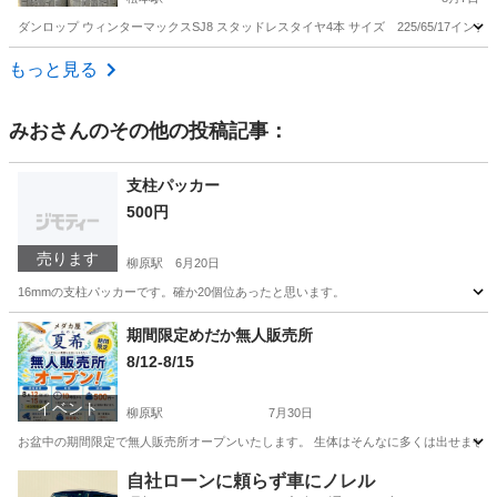
ダンロップ ウィンターマックスSJ8 スタッドレスタイヤ4本 サイズ 225/65/17インチ
長野
松本市
松本駅
タイヤ、ホイール
もっと見る
みお
さんのその他の投稿記事：
支柱パッカー
500円
売ります
柳原駅
6月20日
16mmの支柱パッカーです。確か20個位あったと思います。
長野
長野市
柳原駅
その他
パッカー
期間限定めだか無人販売所
8/12-8/15
イベント
柳原駅
7月30日
お盆中の期間限定で無人販売所オープンいたします。 生体はそんなに多くは出せませんが、
長野
長野市
柳原駅
その他
無人販売
自社ローンに頼らず車にノレル