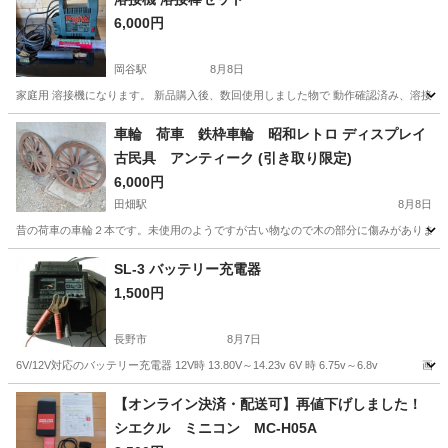
6,000円
岡谷駅
8月8日
家庭用 溶接機になります。 新品購入後、数回使用しました物で 動作確認済み、溶接棒セ
長野
岡谷市
岡谷駅
その他
溶接機
車輪 荷車 鉄枠車輪 昭和レトロ ディスプレイ
古民具 アンティーク (引き取り限定)
6,000円
田畑駅
8月8日
昔の荷車の車輪２本です。未使用のようですが古い物なので木の部分に傷みがあります。
長野
上伊那郡
田畑駅
タイヤ、ホイール
SL-3 バッテリー充電器
1,500円
長野市
8月7日
6V/12V対応のバッテリー充電器 12V時 13.80V～14.23v 6V 時 6.75v～6.
長野
長野市
メンテナンス用品
充電器
【オンライン決済・配送可】再値下げしました！
シエクル ミニコン MC-H05A