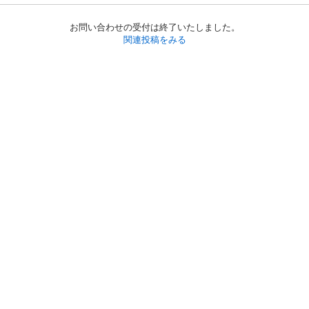
お問い合わせの受付は終了いたしました。
関連投稿をみる
初めての方へ
利用規約
プライバシーポリシー
プライバシー・ステートメント
健全化に資する運用方針
お問い合わせ
運営会社
サイトマップ
ご利用ガイド
フリーワードで探す
PC版で表示
都道府県選択
特定商取引法の表示
利用者情報の外部送信について
© 2011-
2026
Jmty, Inc.