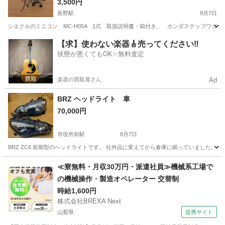
3,500円
長野駅
8月7日
シエクルのミニコン MC-H05A 1式 取扱説明書・箱付き。 ホンダステップワゴ
長野
長野市
長野駅
その他
シエクル
【求】使わない楽器🎸売ってください‼️
状態が悪くてもOK✨無料査定
楽器の買取屋さん
Ad
BRZ ヘッドライト 車
70,000円
市役所前駅
8月7日
BRZ ZC6 前期型のヘッドライトです。 社外品に変えてから倉庫に眠っていました。
長野
長野市
市役所前駅
外装、車外用品
≪寮無料・月収30万円・派遣社員≫機械系工場で
の機械操作・製造オペレーター 交替制
時給1,600円
株式会社BREXA Next
山梨県
提携サイト