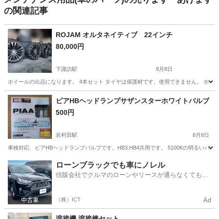
の関連記事
ROJAM オルタネイティブ 22インチ
80,000円
下諏訪駅
8月8日
ホイールの出品になります。 4本セット タイヤは保護材です、使用できません。 ホイ
長野
諏訪郡
下諏訪駅
タイヤ、ホイール
ピアHBヘッドランプサザンスターホワイトバルブ
500円
岩村田駅
8月8日
車検対応、ピアHBヘッドランプバルブです。HB3.HB4共用です。 5100Kの明る
長野
佐久市
岩村田駅
パーツ
ローンブラックでも車にノレル
信販会社でクルマのローンやリースが通らなくてもク
ルマをご利用いただけるサービスがあります！
（株）ICT
Ad
溶接機 溶接棒セット