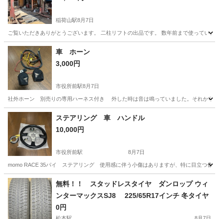
稲荷山駅
8月7日
ご覧いただきありがとうございます。 二柱リフトの出品です。 数年前まで使っていまし
長野
長野市
稲荷山駅
その他
車 ホーン
3,000円
市役所前駅
8月7日
社外ホーン 別売りの専用ハーネス付き 外した時は音は鳴っていました。それから1
長野
長野市
市役所前駅
その他
ステアリング 車 ハンドル
10,000円
市役所前駅
8月7日
momo RACE 35パイ ステアリング 使用感に伴う小傷はありますが、特に目立つ
長野
長野市
市役所前駅
内装、インテリア
無料！！ スタッドレスタイヤ ダンロップ ウィ
ンターマックスSJ8 225/65R17インチ 冬タイヤ
0円
松本駅
8月7日