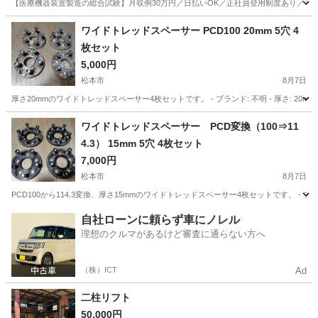
【医療機器装置製造の総合試験】月収例30万円／日払いOK／正社員登用制度あり／マイカ
山梨
その他
ワイドトレッドスペーサー PCD100 20mm 5穴 4
枚セット
5,000円
松本市
8月7日
厚さ20mmのワイドトレッドスペーサー4枚セットです。 - ブランド: 不明 - 厚さ: 20mm - PCD: 10
長野
松本市
車のパーツ
ワイドトレッドスペーサー PCD変換（100⇒11
4.3） 15mm 5穴 4枚セット
7,000円
松本市
8月7日
PCD100から114.3変換、厚さ15mmのワイドトレッドスペーサー4枚セットです。 - ブランド: 不明 - 厚さ
長野
松本市
車のパーツ
自社ローンに頼らず車にノレル
理想のクルマがあるけど審査に通らない方へ
（株）ICT
Ad
二柱リフト
50,000円