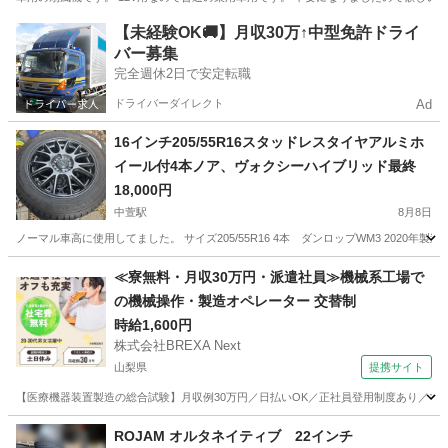
長野
北安曇郡
北細野駅
その他
【未経験OK🚚】月収30万↑中型免許ドライ
バー募集
完全週休2日で安定転職
ドライバーダイレクト
Ad
16インチ205/55R16スタッドレスタイヤアルミホ
イール付4本ノア、ヴォクシーハイブリッド最終
18,000円
中萱駅
8月8日
ノーマル車高に使用してました。 サイズ205/55R16 4本 ダンロップWM3 2020年製造で
長野
安曇野市
中萱駅
タイヤ、ホイール
アルミ
≪寮無料・月収30万円・派遣社員≫機械系工場で
の機械操作・製造オペレーター 交替制
時給1,600円
株式会社BREXA Next
山梨県
提携サイト
【医療機器装置製造の総合試験】月収例30万円／日払いOK／正社員登用制度あり／マイカ
山梨
その他
ROJAM オルタネイティブ 22インチ