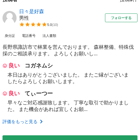
日々是好森
男性
フォローする
5.0
(
10
)
身分証
電話番号
法人書類
長野県諏訪市で林業を営んでおります。 森林整備、特殊伐
採のご相談承ります。 よろしくお願いし...
良い
コガネムシ
本日はありがとうございました。 またご縁がございま
したらよろしくお願いします。
良い
てぃーつー
早々なご対応感謝致します。 丁寧な取引で助かりまし
た。 また機会があれば宜しくお願...
評価をもっと見る