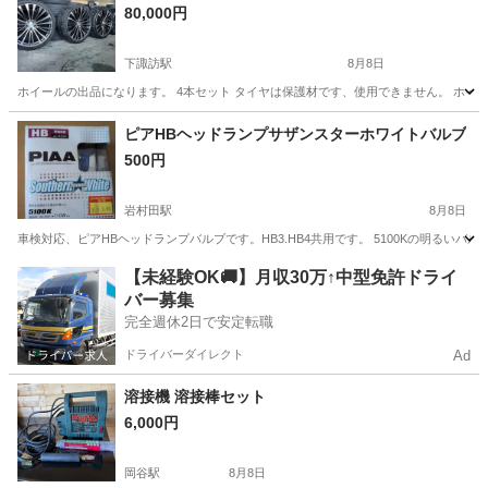
80,000円
下諏訪駅
8月8日
ホイールの出品になります。 4本セット タイヤは保護材です、使用できません。 ホイ
長野
諏訪郡
下諏訪駅
タイヤ、ホイール
ピアHBヘッドランプサザンスターホワイトバルブ
500円
岩村田駅
8月8日
車検対応、ピアHBヘッドランプバルブです。HB3.HB4共用です。 5100Kの明る
長野
佐久市
岩村田駅
パーツ
【未経験OK🚚】月収30万↑中型免許ドライ
バー募集
完全週休2日で安定転職
ドライバーダイレクト
Ad
溶接機 溶接棒セット
6,000円
岡谷駅
8月8日