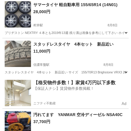
サマータイヤ 軽自動車用 155/65R14 (14N01)
28,000円
村井駅
8月8日
ブリヂストン NEXTRY ４本とも2019年13週 残り溝は画像を参考にして下さい ホイールサイズ
長野
松本市
村井駅
タイヤ、ホイール
軽自動車
スタッドレスタイヤ 4本セット 新品近い
11,000円
信濃常盤駅
8月8日
スタッドレスタイヤ 4本セット 新品近い サイズ 155/70R13 Brighstone VRX
長野
大町市
信濃常盤駅
タイヤ、ホイール
【格安物件多数！】家賃4万円以下多数
【保証人ナシ】賃貸物件多数掲載！
スタッドレスタイヤ
ニフティ不動産
Ad
汚れてます YANMAR 空冷ディーゼル NSA40C
37,700円