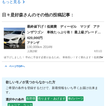
長野
長野市
メンテナンス用品
充電器
もっと見る
日々是好森
さんのその他の投稿記事：
最終値下げ！低燃費 ディーゼル マツダ アテ
ンザワゴン 車検たっぷり有！ 最上級グレード
XDLパッケージ
420,000円
アテンザ
中古車
130,000km 2014年
上諏訪駅
8月1日
値下げしました！ 早めに手放す必要があるため。 車検長い！すぐ乗れます！低燃費ディ
長野
諏訪市
上諏訪駅
アテンザ
アテンザワゴン
ページTOPへ
欲しいモノが見つからなかった方
ご希望の条件を登録するだけで、新着情報をいち早くお届け出来ま
す。
長野県
売ります・あげます
車のパーツ
選択中の条件
キャリア、ラック