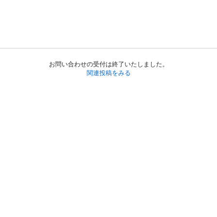
お問い合わせの受付は終了いたしました。
関連投稿をみる
初めての方へ
利用規約
プライバシーポリシー
プライバシー・ステートメント
健全化に資する運用方針
お問い合わせ
運営会社
サイトマップ
ご利用ガイド
フリーワードで探す
PC版で表示
都道府県選択