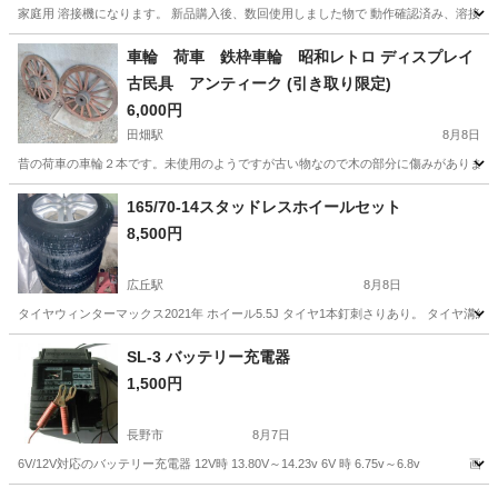
家庭用 溶接機になります。 新品購入後、数回使用しました物で 動作確認済み、溶接棒セ
長野
岡谷市
岡谷駅
その他
溶接機
車輪 荷車 鉄枠車輪 昭和レトロ ディスプレイ
古民具 アンティーク (引き取り限定)
6,000円
田畑駅
8月8日
昔の荷車の車輪２本です。未使用のようですが古い物なので木の部分に傷みがあります。
長野
上伊那郡
田畑駅
タイヤ、ホイール
165/70-14スタッドレスホイールセット
8,500円
広丘駅
8月8日
タイヤウィンターマックス2021年 ホイール5.5J タイヤ1本釘刺さりあり。 タイヤ
長野
塩尻市
広丘駅
タイヤ、ホイール
SL-3 バッテリー充電器
1,500円
スタッドレスホイールセット
長野市
8月7日
6V/12V対応のバッテリー充電器 12V時 13.80V～14.23v 6V 時 6.75v～6.