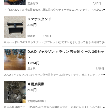
安曇野市
8月8日
・「NSA40C」は排気量395cc、単気筒の空冷ディーゼルエンジンです。 ・水冷エン
長野
安曇野市
その他
YANMAR
スマホスタンド
320円
塩尻駅
8月8日
車用ヘッドレスのスマホスタンド(タブレット可)です✨ あまり使っておらず綺麗です☺
長野
塩尻市
塩尻駅
アクセサリー
D.A.D ギャルソン クラウン 芳香剤 ケース 3個セッ
ト
1,024円
三才駅
8月8日
D.A.D（ギャルソン）のクラウン型芳香剤ケース3個セットです。 車内インテリアとし
長野
長野市
三才駅
内装、インテリア
D.A.D
車用扇風機
500円
北細野駅
8月8日
車用の扇風機です。 12V用なので普通の乗用車用です。 不要になりましたので欲しい