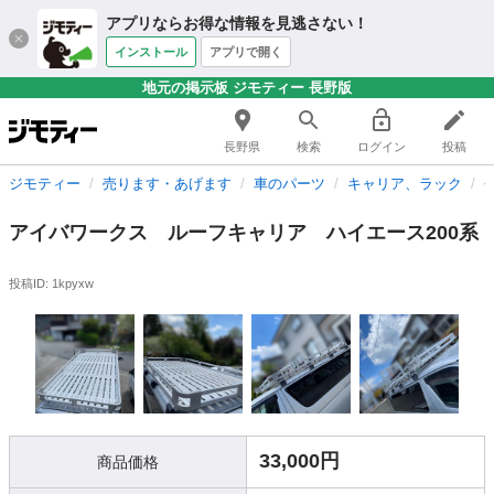
アプリならお得な情報を見逃さない！
インストール
アプリで開く
地元の掲示板 ジモティー 長野版
長野県
検索
ログイン
投稿
ジモティー
売ります・あげます
車のパーツ
キャリア、ラック
アイバワークス ルーフキャリア ハイエース200系
投稿ID: 1kpyxw
33,000円
商品価格