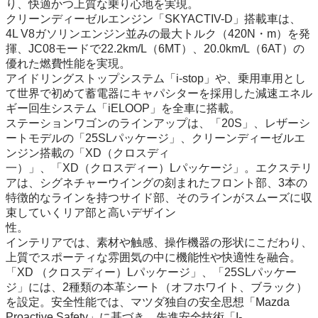
り、快適かつ上質な乗り心地を実現。

クリーンディーゼルエンジン「SKYACTIV-D」搭載車は、
4L V8ガソリンエンジン並みの最大トルク（420N・m）を発
揮、JC08モードで22.2km/L（6MT）、20.0km/L（6AT）の
優れた燃費性能を実現。

アイドリングストップシステム「i-stop」や、乗用車用とし
て世界で初めて蓄電器にキャパシターを採用した減速エネル
ギー回生システム「iELOOP」を全車に搭載。

ステーションワゴンのラインアップは、「20S」、レザーシ
ートモデルの「25SLパッケージ」、クリーンディーゼルエ
ンジン搭載の「XD（クロスディ

一）」、「XD（クロスディー）Lパッケージ」。エクステリ
アは、シグネチャーウイングの刻まれたフロント部、3本の
特徴的なラインを持つサイド部、そのラインがスムーズに収
束していくリア部と高いデザイン

性。

インテリアでは、素材や触感、操作機器の形状にこだわり、
上質でスポーティな雰囲気の中に機能性や快適性を融合。
「XD （クロスディー）Lパッケージ」、「25SLパッケー
ジ」には、2種類の本革シート（オフホワイト、ブラック）
を設定。安全性能では、マツダ独自の安全思想「Mazda 
Proactive Safety」に基づき、先進安全技術「I-