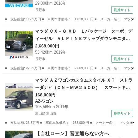
29,000km 2018年
プ ＬＥＤ／ＥＴＣ／ＥＢＤ付ＡＢＳ／横滑り防
長野市
提携サイト
止装置 （検9.10）
■ 支払総額: 112.9万円 ■ 車両本体価格： 1,018,000 円 ■ メーカー名
長野
長野市
デミオ
マツダ ＣＸ－８ ＸＤ Ｌパッケージ ターボ デ
ィーゼル ＡＬＰＩＮＥフリップダウンモニタ
ー スマートシティブレーキサポート マツダコ
2,669,000円
53,420km 2019年
ネクトナビ 全周囲カメラ 革シート レーダー
長野市
提携サイト
クルーズコントロール ＥＴＣ Ｂｌｕｅｔｏｏ
ｔｈ （検10.3）
■ 支払総額: 279.9万円 ■ 車両本体価格： 2,669,000 円 ■ メーカー名
長野
長野市
マツダ
マツダ ＡＺワゴンカスタムスタイル ＸＴ ストラ
ーダナビ（ＣＮ－ＭＷ２５０Ｄ） スマートキ
ー スペアキー 電動格納ミラー オートライ
168,000円
AZ-ワゴン
ト ＨＩＤヘッドライト （車検整備付）
105,565km 2011年
富山県 富山市
提携サイト
■ 支払総額: 23.8万円 ■ 車両本体価格： 168,000 円 ■ メーカー名： マ
富山
富山市
AZ-ワゴン
【自社ローン】審査通らない方へ