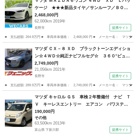
マツダ ＭＡＺＤＡ６ワゴン ４ＷＤ ＸＤ Ｌパッ
ケージ ★★★新品タイヤ／サンルーフ／ＢＯＳ
Ｅ／保証書／純正 ８インチ ＳＤナビ／衝突安
2,468,000円
62,000km 2019年
全装置／シートヒーター 前席／３６０°ビューモ
長野市
提携サイト
ニター／車線逸脱防止支援システム／シート フ
ルレザー／ヘッドランプ ＬＥＤ （車検整備付）
■ 支払総額: 264.9万円 ■ 車両本体価格： 2,468,000 円 ■ メーカー名
長野
長野市
マツダ
マツダ ＣＸ－８ ＸＤ ブラックトーンエディショ
ン☆４ＷＤ☆純正ナビフルセグ☆ ３６０°ビュー
モニター☆ＥＴＣ☆前後ドラレコ☆パワーバック
2,749,000円
21,056km 2021年
ドア☆ｉーアクティブセンス☆シートヒーター☆
長野市
提携サイト
ステアリングヒーター☆ＬＥＤヘッドライト☆Ｏ
Ｐルーフレール＆サイドガーニッシュ☆ＤＳＣ☆
■ 支払総額: 289.9万円 ■ 車両本体価格： 2,749,000 円 ■ メーカー名：
禁煙車☆ （なし）
長野
長野市
マツダ
マツダ キャロル ＧＳ 車検２年整備付 ナビ Ｔ
Ｖ キーレスエントリー エアコン パワステ
パワーウインドウ 運転席助手席エアバック 衝
190,000円
その他
突安全ボディ アルミホイール （車検整備付）
63,500km 2013年
富山県 下新川郡
提携サイト