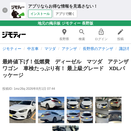
アプリならお得な情報を見逃さない！
インストール
アプリで開く
地元の掲示板 ジモティー 長野版
長野県
検索
ログイン
投稿
ジモティー
中古車
マツダ
アテンザ
長野県のアテンザ
諏訪市
最終値下げ！低燃費 ディーゼル マツダ アテンザ
ワゴン 車検たっぷり有！ 最上級グレード XDLパ
ッケージ
投稿ID: 1mz26q
2026年8月1日 07:44