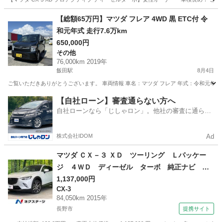
長野
長野市
CX-5
車両
【総額65万円】マツダ フレア 4WD 黒 ETC付 令
和元年式 走行7.6万km
650,000円
その他
76,000km 2019年
飯田駅
8月4日
ご覧いただきありがとうございます。 車両情報 車名：マツダ フレア 年式：令和元年（2019
長野
飯田市
飯田駅
その他
【自社ローン】審査通らない方へ
自社ローンなら「じしゃロン」。他社の審査に通らな
かった方も
株式会社IDOM
Ad
マツダ ＣＸ－３ ＸＤ ツーリング Ｌパッケー
ジ ４ＷＤ ディーゼル ターボ 純正ナビ バ
ックカメラ 衝突軽減 レーダークルーズ ハー
1,137,000円
CX-3
フレザーシート シートヒーター ＥＴＣ ドラ
84,050km 2015年
レコ フルセグ Ｂｌｕｅｔｏｏｔｈ ＬＥＤヘ
長野市
提携サイト
ッド・フォグ オートエアコン （車検整備付）