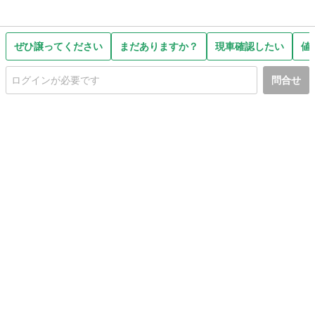
ぜひ譲ってください
まだありますか？
現車確認したい
値
問合せ
初めての方へ
利用規約
プライバシーポリシー
プライバシー・ステートメント
健全化に資する運用方針
お問い合わせ
運営会社
サイトマップ
ご利用ガイド
フリーワードで探す
PC版で表示
都道府県選択
特定商取引法の表示
利用者情報の外部送信について