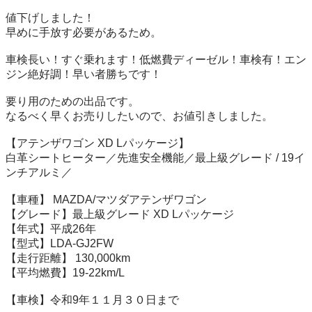
値下げしました！

早めに手放す必要があるため。

車検長い！すぐ乗れます！低燃費ディーゼル！車検有！エン
ジン絶好調！早い者勝ちです！

要り用のための出品です。

なるべく早くお売りしたいので、お値引きしました。

【アテンザワゴン XD Lパッケージ】

白革シートヒーター／先進安全機能／最上級グレード / 19イ
ンチアルミ／

【車種】 MAZDA/マツダアテンザワゴン

【グレード】最上級グレード XD Lパッケージ

【年式】平成26年

【型式】LDA-GJ2FW

【走行距離】 130,000km

【平均燃費】19-22km/L

【車検】令和9年１１月３０日まで
