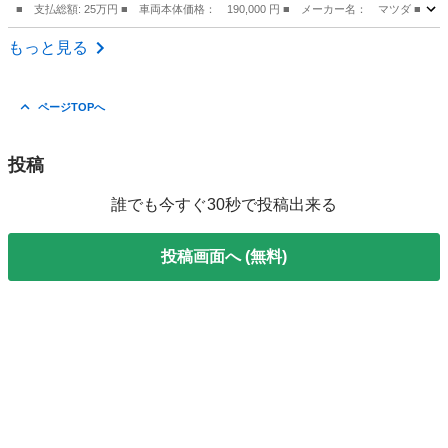
■ 支払総額: 25万円 ■ 車両本体価格： 190,000 円 ■ メーカー名： マツ
富山
下新川郡
その他
もっと見る
ページTOPへ
投稿
誰でも今すぐ30秒で投稿出来る
投稿画面へ (無料)