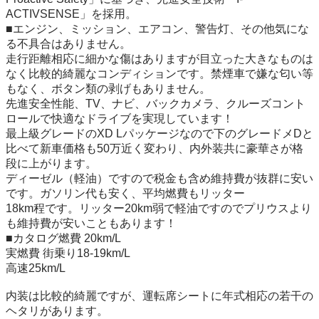
ACTIVSENSE」を採用。

■エンジン、ミッション、エアコン、警告灯、その他気にな
る不具合はありません。

走行距離相応に細かな傷はありますが目立った大きなものは
なく比較的綺麗なコンディションです。禁煙車で嫌な匂い等
もなく、ボタン類の剥げもありません。

先進安全性能、TV、ナビ、バックカメラ、クルーズコント
ロールで快適なドライブを実現しています！

最上級グレードのXD Lパッケージなので下のグレードメDと
比べて新車価格も50万近く変わり、内外装共に豪華さが格
段に上がります。

ディーゼル（軽油）ですので税金も含め維持費が抜群に安い
です。ガソリン代も安く、平均燃費もリッター

18km程です。リッター20km弱で軽油ですのでプリウスより
も維持費が安いこともあります！

■カタログ燃費 20km/L

実燃費 街乗り18-19km/L

高速25km/L

内装は比較的綺麗ですが、運転席シートに年式相応の若干の
ヘタリがあります。
