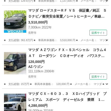
■ 支払総額: 129.9万円 ■ 車両本体価格： 1,137,000 円 ■ メーカー名
長野
長野市
CX-3
マツダ ロードスターＲＦ ＶＳ 保証書／純正 Ｓ
Ｄナビ／衝突安全装置／シートヒーター／車線逸
脱防止支援システム／シート 合皮／ドライブレ
3,510,000円
7,000km 2022年
コーダー 前後／ヘッドランプ ＬＥＤ／ＵＳＢ
長野市
提携サイト
ジャック／Ｂｌｕｅｔｏｏｔｈ接続／ＥＴＣ （検
9.3）
■ 支払総額: 361.8万円 ■ 車両本体価格： 3,510,000 円 ■ メーカー名
長野
長野市
マツダ
マツダ ＡＺワゴン ＦＸ－Ｓスペシャル コラム４
ＡＴ ローダウン ＣＤオーディオ パワステ
エアコン キーレス ベンチシート 運転席／助
120,000円
AZ-ワゴン
手席エアバッグ ＡＢＳ アルミホイール 電動
111,118km 2006年
格納ドアミラー （検9.7）
長野市
提携サイト
■ 支払総額: 15万円 ■ 車両本体価格： 120,000 円 ■ メーカー名： マツ
長野
長野市
AZ-ワゴン
マツダ ＣＸ－６０ ３．３ ＸＤハイブリッド プ
レミアム スポーツ ディーゼルタ 禁煙 １オ
ーナー 直６ディーゼルＨＶ タン革 （車検整備
4,280,000円
16,000km 2024年