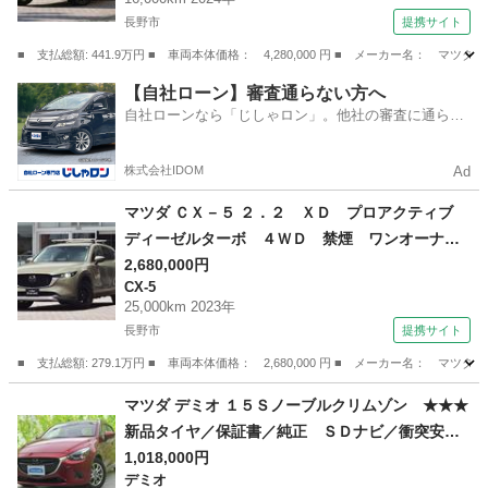
付）
長野市
提携サイト
■ 支払総額: 441.9万円 ■ 車両本体価格： 4,280,000 円 ■ メーカー名
長野
長野市
マツダ
【自社ローン】審査通らない方へ
自社ローンなら「じしゃロン」。他社の審査に通らな
かった方も
株式会社IDOM
Ad
マツダ ＣＸ－５ ２．２ ＸＤ プロアクティブ
ディーゼルターボ ４ＷＤ 禁煙 ワンオーナ
ー ルーフキャリア （検10.3）
2,680,000円
CX-5
25,000km 2023年
長野市
提携サイト
■ 支払総額: 279.1万円 ■ 車両本体価格： 2,680,000 円 ■ メーカー名
長野
長野市
CX-5
マツダ デミオ １５Ｓノーブルクリムゾン ★★★
新品タイヤ／保証書／純正 ＳＤナビ／衝突安全
装置／シートヒーター 前席／３６０°ビューモニ
1,018,000円
デミオ
ター／車線逸脱防止支援システム／ヘッドラン