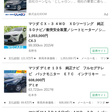
自社ローンなら「じしゃロン」。他社の審査に通らな
かった方も
株式会社IDOM
Ad
マツダ ＣＸ－３ ４ＷＤ ＸＤツーリング 純正
ＳＤナビ／衝突安全装置／シートヒーター／シー
ト ハーフレザー／ヘッドランプ ＬＥＤ／Ｂｌ
1,053,000円
CX-3
ｕｅｔｏｏｔｈ接続／ＥＴＣ／ＥＢＤ付ＡＢＳ／
99,000km 2015年
横滑り防止装置／アイドリングストップ／バック
長野市
提携サイト
モニター （検8.8）
■ 支払総額: 121.9万円 ■ 車両本体価格： 1,053,000 円 ■ メーカー名
長野
長野市
CX-3
マツダ デミオ １３Ｓ 純正ナビ フルセグテレ
ビ バックモニター ＥＴＣ インテリキー 衝
突軽減ブレーキ シートヒーター ブラインドス
608,000円
デミオ
ポットモニター アイドリングストップ 車検整
63,721km 2017年
備付き 一年間保証付き （車検整備付）
松本市
提携サイト
■ 支払総額: 69.8万円 ■ 車両本体価格： 608,000 円 ■ メーカー名： マ
長野
松本市
デミオ