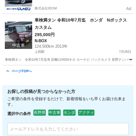
株式会社IDOM
Ad
車検満タン 令和10年7月迄 ホンダ Nボックス
カスタム
295,000円
N-BOX
中古車
124,500km 2013年
上田駅
7月26日
車検満タン 令和10年7月迄有 距離124500キロ カーナビ バックカメラ 長野ナン
長野
上田市
上田駅
N-BOX
カスタム
ページTOPへ
お探しの投稿が見つからなかった方
ご希望の条件を登録するだけで、新着情報をいち早くお届け出来ま
す。
長野県
中古車
ホンダ
アクティ
選択中の条件