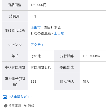
商品価格
150,000円
諸費用
0円
上田市
- 真田町本原
受け渡し場所
しなの鉄道線 -
上田駅
ジャンル
アクティ
年式
その他
走行距離
109,700km
車検有効期限
有効期限切れ
修復歴
車台番号(下3
323
個人/法人
個人
桁)
中古車購入ガイド
注意事項
通報