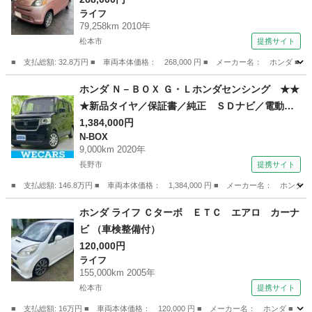
ライフ
79,258km 2010年
松本市
提携サイト
■ 支払総額: 32.8万円 ■ 車両本体価格： 268,000 円 ■ メーカー名： ホンダ 
長野
松本市
ライフ
ホンダ Ｎ－ＢＯＸ Ｇ・Ｌホンダセンシング ★★
★新品タイヤ／保証書／純正 ＳＤナビ／電動ス
ライドドア／ドライブレコーダー 前後／ヘッド
1,384,000円
N-BOX
ランプ ＬＥＤ／ＵＳＢジャック／Ｂｌｕｅｔｏ
9,000km 2020年
ｏｔｈ接続／ＥＴＣ／ＥＢＤ付ＡＢＳ／横滑り防
長野市
提携サイト
止装置 （検9.9）
■ 支払総額: 146.8万円 ■ 車両本体価格： 1,384,000 円 ■ メーカー名
長野
長野市
N-BOX
ホンダ ライフ Ｃターボ ＥＴＣ エアロ カーナ
ビ （車検整備付）
120,000円
ライフ
155,000km 2005年
松本市
提携サイト
■ 支払総額: 16万円 ■ 車両本体価格： 120,000 円 ■ メーカー名： ホンダ ■