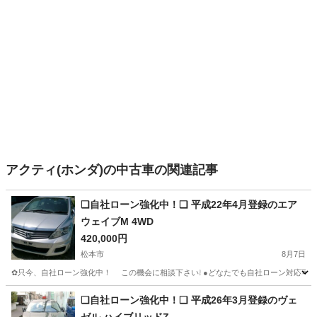
アクティ(ホンダ)の中古車の関連記事
❑自社ローン強化中！❑ 平成22年4月登録のエア
ウェイブM 4WD
420,000円
松本市
8月7日
✿只今、自社ローン強化中！ この機会に相談下さい❕ ●どなたでも自社ローン
長野
松本市
ホンダ
車両
❑自社ローン強化中！❑ 平成26年3月登録のヴェ