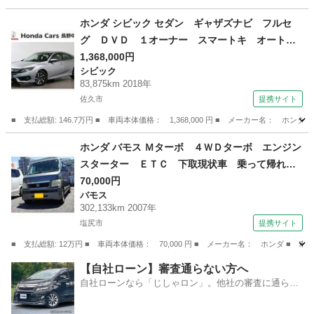
長野
長野市
N-BOX
ホンダ シビック セダン ギャザズナビ フルセ
グ ＤＶＤ １オーナー スマートキ オートエ
アコン 衝突軽減 ＥＴＣ車載器 Ｂｌｕｅｔｏ
1,368,000円
シビック
ｏｔｈ リアカメラ レーダークルーズＣ レー
83,875km 2018年
ンキープ ＶＳＡ サイドエアバッグ ＡＢＳ
佐久市
提携サイト
（検9.7）
■ 支払総額: 146.7万円 ■ 車両本体価格： 1,368,000 円 ■ メーカー名
長野
佐久市
シビック
ホンダ バモス Ｍターボ ４ＷＤターボ エンジン
スターター ＥＴＣ 下取現状車 乗って帰れま
す。 （検9.9）
70,000円
バモス
302,133km 2007年
塩尻市
提携サイト
■ 支払総額: 12万円 ■ 車両本体価格： 70,000 円 ■ メーカー名： ホンダ
長野
塩尻市
バモス
【自社ローン】審査通らない方へ
自社ローンなら「じしゃロン」。他社の審査に通らな
かった方も