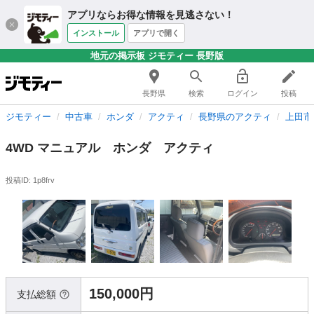
アプリならお得な情報を見逃さない！
インストール
アプリで開く
地元の掲示板 ジモティー 長野版
長野県
検索
ログイン
投稿
ジモティー
中古車
ホンダ
アクティ
長野県のアクティ
上田市
4WD マニュアル ホンダ アクティ
投稿ID: 1p8frv
150,000円
支払総額