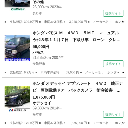
その他
スポットモニター ハーフレザーシート 前席シ
23,000km 2023年
ートヒーター ステアリングヒーター ＬＥＤヘ
長野市
提携サイト
ッドライト （検8.12）
■ 支払総額: 329.9万円 ■ 車両本体価格： 3,240,000 円 ■ メーカー名
長野
長野市
その他
ホンダ バモス Ｍ ４ＷＤ ５ＭＴ マニュアル
令和８年１１月７日 下取り車 ローン クレジ
ット （検8.11）
59,000円
バモス
218,850km 2007年
安曇野市
提携サイト
■ 支払総額: 9.9万円 ■ 車両本体価格： 59,000 円 ■ メーカー名： ホンダ
長野
安曇野市
バモス
ホンダ オデッセイ アブソルート ４ＷＤ 純正ナ
ビ 両側電動ドア バックカメラ 衝突被害 ハ
ーフレザーシート コーナーセンサー スマート
1,675,000円
オデッセイ
キー ビルトインＥＴＣ クルコン 純正１７イ
69,330km 2014年
ンチアルミ オートライト （検9.2）
松本市
提携サイト
■ 支払総額: 179.9万円 ■ 車両本体価格： 1,675,000 円 ■ メーカー名