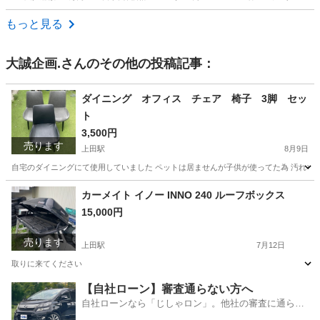
長野
松本市
ライフ
もっと見る
大誠企画.
さんのその他の投稿記事：
ダイニング オフィス チェア 椅子 3脚 セッ
ト
3,500円
売ります
上田駅
8月9日
自宅のダイニングにて使用していました ペットは居ませんが子供が使ってた為 汚れや
長野
上田市
上田駅
椅子
カーメイト イノー INNO 240 ルーフボックス
15,000円
売ります
上田駅
7月12日
取りに来てください
長野
上田市
上田駅
外装、車外用品
【自社ローン】審査通らない方へ
自社ローンなら「じしゃロン」。他社の審査に通らな
かった方も