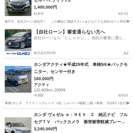
ゼル ハイブリッドZ
1,400,000円
松本市
8月7日
✿只今、自社ローン強化中！ この機会に相談下さい❕ ●どなたでも自社ローン
長野
松本市
ホンダ
ヴェゼル
【自社ローン】審査通らない方へ
自社ローンなら「じしゃロン」。他社の審査に通らな
かった方も
株式会社IDOM
Ad
ホンダアクティ★平成29年式 車検9/6★バックモ
ニター、センサー付き
160,000円
アクティ
120,400km 2009年
平原駅
8月6日
車種:ホンダ アクティ ○グレード: ○色: シルバー ○駆動:ニ駆 ○車検 :2029/2 ○走行距離 :
長野
小諸市
平原駅
アクティ
ホンダ ヴェゼル ｅ：ＨＥＶ Ｚ 純正ナビ フル
セグＴＶ バックカメラ 衝突被害軽減ブレー
キ レーダークルーズコントロール ブラインド
3,240,000円