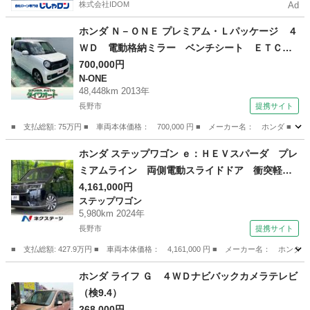
株式会社IDOM
Ad
ホンダ Ｎ－ＯＮＥ プレミアム・Ｌパッケージ ４
ＷＤ 電動格納ミラー ベンチシート ＥＴＣ
テレビ ナビ バックカメラ 横滑り防止機能
700,000円
N-ONE
スペアキー キーレスキー プッシュスタート
48,448km 2013年
オートエアコン ダブルエアバッグ 衝突安全ボ
長野市
提携サイト
ディ ＡＢＳ （検8.10）
■ 支払総額: 75万円 ■ 車両本体価格： 700,000 円 ■ メーカー名： ホン
長野
長野市
N-ONE
ホンダ ステップワゴン ｅ：ＨＥＶスパーダ プレ
ミアムライン 両側電動スライドドア 衝突軽
減 １１．４型純正ナビ 全周囲カメラ レーダ
4,161,000円
ステップワゴン
ークルーズ ＥＴＣ Ｂｌｕｅｔｏｏｔｈ フル
5,980km 2024年
セグ パワーバックドア ＬＥＤヘッドライト
長野市
提携サイト
レーンキープアシスト シートヒーター （検9.6）
■ 支払総額: 427.9万円 ■ 車両本体価格： 4,161,000 円 ■ メーカー名
長野
長野市
ステップワゴン
ホンダ ライフ Ｇ ４ＷＤナビバックカメラテレビ
（検9.4）
268,000円