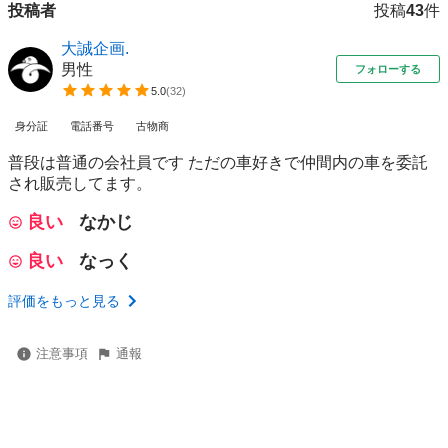
投稿者
投稿
43
件
大誠企画.
男性
フォローする
5.0
(
32
)
身分証
電話番号
古物商
普段は普通の会社員です ただの車好きで仲間内の車を委託
され販売してます。
良い
なかじ
良い
なっく
評価をもっと見る
注意事項
通報