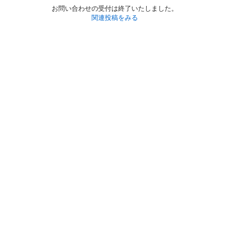
お問い合わせの受付は終了いたしました。
関連投稿をみる
初めての方へ
利用規約
プライバシーポリシー
プライバシー・ステートメント
健全化に資する運用方針
お問い合わせ
運営会社
サイトマップ
ご利用ガイド
フリーワードで探す
PC版で表示
都道府県選択
特定商取引法の表示
利用者情報の外部送信について
© 2011-
2026
Jmty, Inc.