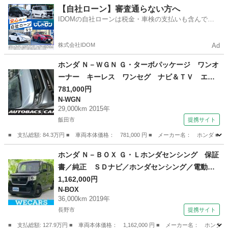
長野
松本市
オデッセイ
【自社ローン】審査通らない方へ
IDOMの自社ローンは税金・車検の支払いも含んでい
るので毎月の支払額は一定
株式会社IDOM
Ad
ホンダ Ｎ－ＷＧＮ Ｇ・ターボパッケージ ワンオ
ーナー キーレス ワンセグ ナビ＆ＴＶ エア
バッグ オートマ フル装備 ＨＩＤヘッドライ
781,000円
N-WGN
ト ＥＴＣ バックカメラ スマートキー （な
29,000km 2015年
し）
飯田市
提携サイト
■ 支払総額: 84.3万円 ■ 車両本体価格： 781,000 円 ■ メーカー名： ホ
長野
飯田市
N-WGN
ホンダ Ｎ－ＢＯＸ Ｇ・Ｌホンダセンシング 保証
書／純正 ＳＤナビ／ホンダセンシング／電動ス
ライドドア／車線逸脱防止支援システム／ドライ
1,162,000円
N-BOX
ブレコーダー 前後／ヘッドランプ ＬＥＤ／Ｕ
36,000km 2019年
ＳＢジャック／Ｂｌｕｅｔｏｏｔｈ接続／ＥＴＣ
長野市
提携サイト
／ＥＢＤ付ＡＢＳ （車検整備付）
■ 支払総額: 127.9万円 ■ 車両本体価格： 1,162,000 円 ■ メーカー名