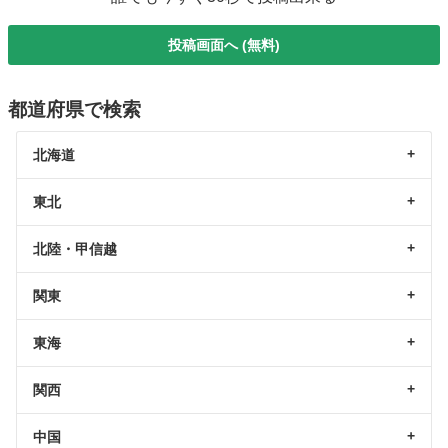
投稿画面へ (無料)
都道府県で検索
北海道
東北
北陸・甲信越
関東
東海
関西
中国