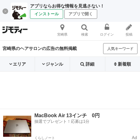
アプリならお得な情報を見逃さない！
インストール
アプリで開く
宮崎県
検索
ログイン
投稿
宮崎県のヘアサロンの広告の無料掲載
人気キーワード
エリア
ジャンル
詳細
新着順
MacBook Air 13インチ 0円
抽選でプレゼント！応募は1分
Ad
くらしノート