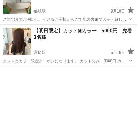
都城駅
9月18日
ご自宅までお伺いし、小さなお子様からご年配の方までカット致しま
す。車椅子など外出が困難な方でも大丈夫です。お一人様2000円で、
宮崎
都城市
都城駅
ヘアサロン
【明日限定】カット✖️カラー 5000円 先着
カットします。美容歴20年以上のベテランで簡単なジェルネイルサー
3名様
ビス‼️産後で赤ちゃんがいる方で...
宮崎駅
6月16日
カットとカラー限定クーポンになります。 カットのみ 3000円 カラ
ーのみも可能です。 9時〜17時30までの間です。 お時間 名前 お電話
宮崎
宮崎市
宮崎駅
ヘアサロン
白髪染め
番号 お願いします。 白髪染め可能 ＊返金、お直し不可 ＊宮崎市内 ＊
駐車場あり