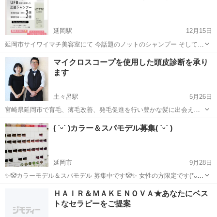
延岡駅
12月15日
延岡市サイワイマチ美容室にて 今話題のノットのシャンプー そしてサ
ロン用ヘアアイロンを販売することになりました 延岡でも取り扱って
宮崎
延岡市
延岡駅
ヘアサロン
マイクロスコープを使用した頭皮診断を承り
いるお店も少なく 数に限りがあり残り数台在庫があります‼️ お値段は
ます
シャンプー 税込4180円...
土々呂駅
5月26日
宮崎県延岡市で育毛、薄毛改善、発毛促進を行い豊かな髪に出会える
理容室 トータス 軒続きの隣は、奥さんが美容室 ヘアメイクナチュラ
宮崎
延岡市
土々呂駅
ヘアサロン
幹細胞
( ˙ᵕ˙ )カラー＆スパモデル募集( ˙ᵕ˙ )
ルを営業しています。 http://hatumou-kaizen.com/ 理容室...
延岡市
9月28日
✨🤡カラーモデル＆スパモデル 募集中です🤡✨ 女性の方限定です(*ᴗˬᴗ)
🤡～カラーモデル～🤡 ...
宮崎
延岡市
ヘアサロン
ＨＡＩＲ＆ＭＡＫＥＮＯＶＡ★あなたにベス
トなセラピーをご提案