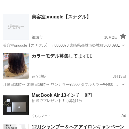
美容室snuggle【スナグル】
都城市
10月2日
美容室snuggle【スナグル】 〒8850073 宮崎県都城市姫城町3-33 0986-
77-8865 https://www.snuggle-salon.com/ 髪質改善を得意としている美
宮崎
都城市
ヘアサロン
美容室
カラーモデル募集してます🙇‍♀️
容室です。 Sn...
蓮ケ池駅
3月19日
月曜日10時〜 木曜日16時〜 ワンカラー¥3300 ダブルカラー¥4400 カ
ラーモデルを募集しています！！ 可愛く、かっこよく、イメージ通り
宮崎
宮崎市
蓮ケ池駅
ヘアサロン
MacBook Air 13インチ 0円
に仕上げられるように精一杯施術させていただきます⭐️ ご都合の良い
抽選でプレゼント！応募は1分
方、...
Ad
くらしノート
12月シャンプー＆ヘアアイロンキャンペーン