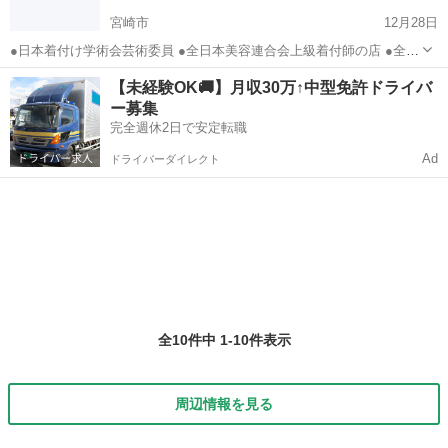
宮崎市
12月28日
●日本着付け学術会芸術委員 ●全日本美容連合会上級着付師の店 ●全日
本美容講師会常任師範 ●全日本美容技術選手権大会洋装ブライダル準
宮崎
宮崎市
ヘアサロン
【未経験OK🚚】月収30万↑中型免許ドライバ
優勝（平成17年） ●婚礼着付、成人式、七五三受付中 ●宮崎発...
ー募集
完全週休2日で安定転職
Ad
ドライバーダイレクト
全10件中 1-10件表示
周辺情報を見る