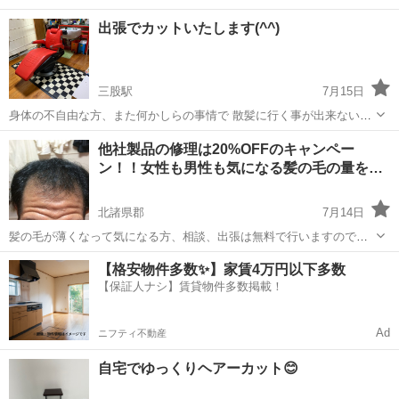
出張でカットいたします(^^)
三股駅
7月15日
身体の不自由な方、また何かしらの事情で 散髪に行く事が出来ないな
どお気軽にご相談下さい。 出張にて散髪いたします✌︎('ω')✌︎ お一人様
宮崎
北諸県郡
三股駅
ヘアサロン
他社製品の修理は20%OFFのキャンペー
のカットは¥3000初めてご利用の方お一人様1300円。 5人以上のカッ...
ン！！女性も男性も気になる髪の毛の量を…
北諸県郡
7月14日
髪の毛が薄くなって気になる方、相談、出張は無料で行いますので、
是非ご相談下さい！ 30年の経験と知識で、自然に髪の毛を増やして周
宮崎
北諸県郡
ヘアサロン
【格安物件多数✨】家賃4万円以下多数
りに気づかれない増毛方法で悩みを解消しましょう。 あと、他社製品
【保証人ナシ】賃貸物件多数掲載！
の修理や使用されてて不満...
Ad
ニフティ不動産
自宅でゆっくりヘアーカット😊