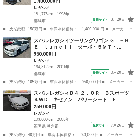
1,400,000円
レガシィ
181,776km
1998年
3月29日
提携サイト
都城市
■ 支払総額: 150万円 ■ 車両本体価格： 1,400,000 円 ■ メーカー
名： スバル ■ 車種名： レガシィツーリングワゴン ■ グレード
宮崎
都城市
レガシィ
スバル レガシィツーリングワゴン ＧＴ－Ｂ
名： ＧＴ ターボ・４ＷＤ・５ＭＴ・ターボタイマー・純正アルミ
Ｅ－ｔｕｎｅＩＩ ターボ・５ＭＴ・…
■ 排気...
950,000円
レガシィ
164,312km
2001年
3月28日
提携サイト
都城市
■ 支払総額: 105万円 ■ 車両本体価格： 950,000 円 ■ メーカー
名： スバル ■ 車種名： レガシィツーリングワゴン ■ グレード
宮崎
都城市
レガシィ
スバル レガシィＢ４ ２．０Ｒ Ｂスポーツ
名： ＧＴ－Ｂ Ｅ－ｔｕｎｅＩＩ ターボ・５ＭＴ・４ＷＤ・社外
４ＷＤ キセノン パワーシート Ｅ…
アルミホイール...
259,000円
レガシィ
103,000km
2005年
7月26日
提携サイト
福岡県 朝倉郡
■ 支払総額: 40万円 ■ 車両本体価格： 259,000 円 ■ メーカー