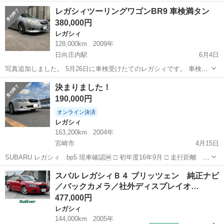
走行キロ→204551 🌟車検切れ 🌟通常走行に問題ありません。 🌟前回
宮崎
都城市
レガシィ
CBA
レガシィツーリングワゴンBR9 車検満タン
タイミングベルト交換→105000km前後 🌟保証なし 🌟中...
380,000円
レガシィ
128,000km
2009年
日向庄内駅
6月4日
写真追加しました。 5月26日に車検受けたてのレガシィです。 車検の
際に消耗品交換しました。 （オイル、エレメント、ブレーキパッド、
宮崎
都城市
日向庄内駅
レガシィ
決まりました！
ワイパー） 2.5i EyeSight S Package 平成22年式 128,000...
レガシィツーリングワゴン
190,000円
オンライン決済
レガシィ
163,200km
2004年
宮崎市
4月15日
SUBARU レガシィ bp5 現車確認🆗 □ 初年度16年9月 □ 走行距離
163200km （現在も乗っているため伸びます） □ 排気量 1994cc □ シ
宮崎
宮崎市
レガシィ
ミッション
スバル レガシィＢ４ ブリッツェン 純正ナビ
フト 5MT □ 駆動方式 フルタイム4WD □...
／バックカメラ／社外ディスプレイオ…
477,000円
レガシィ
144,000km
2005年