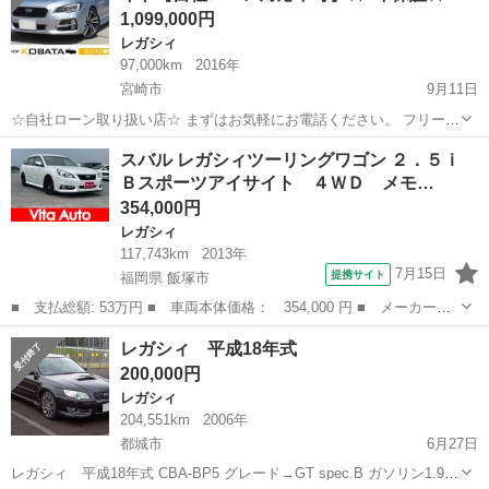
1,099,000円
レガシィ
97,000km
2016年
宮崎市
9月11日
☆自社ローン取り扱い店☆ まずはお気軽にお電話ください。 フリーダ
イヤル 0066-9706-6173 ★ラインID:@443feups★
宮崎
宮崎市
レガシィ
レヴォーグ
スバル レガシィツーリングワゴン ２．５ｉ
https://lin.ee/JPpMU2h ■当社...
Ｂスポーツアイサイト ４ＷＤ メモ…
354,000円
レガシィ
117,743km
2013年
7月15日
提携サイト
福岡県 飯塚市
■ 支払総額: 53万円 ■ 車両本体価格： 354,000 円 ■ メーカー
名： スバル ■ 車種名： レガシィツーリングワゴン ■ グレード
福岡
飯塚市
レガシィ
レガシィ 平成18年式
名： ２．５ｉ Ｂスポーツアイサイト ４ＷＤ メモリーナビ フ
200,000円
ルセグＴＶ リア...
レガシィ
204,551km
2006年
都城市
6月27日
レガシィ 平成18年式 CBA-BP5 グレード→GT spec.B ガソリン1.99L