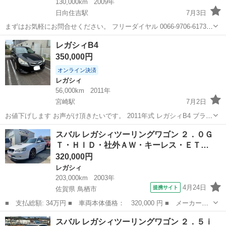
130,000km
2009年
日向住吉駅
7月3日
まずはお気軽にお問合せください。 フリーダイヤル 0066-9706-6173
★ラインID:@443feups★ https://lin.ee/JPpMU2h ■当社グループ在庫
宮崎
宮崎市
日向住吉駅
レガシィ
アウトバック
レガシィB4
情報■ ht...
350,000円
オンライン決済
レガシィ
56,000km
2011年
宮崎駅
7月2日
お値下げします お声がけ頂きたいです。 2011年式 レガシィB4 ブラッ
ク アイサイト付き 走行距離約56000キロ 2026/11月車検 多少傷があり
宮崎
宮崎市
宮崎駅
レガシィ
走行距離
スバル レガシィツーリングワゴン ２．０Ｇ
ます。 気になる方は写真を送らせて頂きます。お問い合わせくださ
Ｔ・ＨＩＤ・社外ＡＷ・キーレス・ＥＴ…
い。 ...
320,000円
レガシィ
203,000km
2003年
4月24日
提携サイト
佐賀県 鳥栖市
■ 支払総額: 34万円 ■ 車両本体価格： 320,000 円 ■ メーカー
名： スバル ■ 車種名： レガシィツーリングワゴン ■ グレード
佐賀
鳥栖市
レガシィ
スバル レガシィツーリングワゴン ２．５ｉ
名： ２．０ＧＴ・ＨＩＤ・社外ＡＷ・キーレス・ＥＴＣ 社外Ａ