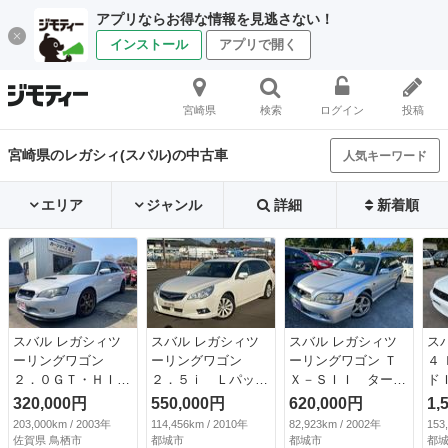
アプリならお得な情報を見逃さない！
インストール
アプリで開く
宮崎県
検索
ログイン
投稿
宮崎県のレガシィ(スバル)の中古車
人気キーワード
エリア
ジャンル
詳細
新着順
スバル レガシィツ
スバル レガシィツ
スバル レガシィツ
ス
ーリングワゴン
ーリングワゴン
ーリングワゴン Ｔ
４
２．０ＧＴ・ＨＩ
２．５ｉ Ｌパッケ
Ｘ－ＳＩＩ ター
ド
Ｄ・社外ＡＷ・キー
ージ ４ＷＤ・純正
ボ・４ＷＤ・ボクサ
Ｗ
320,000円
550,000円
620,000円
1,
レス・ＥＴＣ 社外
アルミホイール・ナ
ーエンジン・キーレ
ロ
203,000km / 2003年
114,456km / 2010年
82,923km / 2002年
153
ＡＷ・キーレス・Ｅ
ビ・ＴＶ・バックカ
ス・ＨＩＤ・ＳＴＩ
Ｔ
佐賀県 鳥栖市
都城市
都城市
都