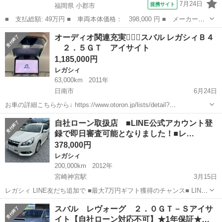
7月24日
提携サイト
福岡県 小郡市
■ 支払総額: 49万円 ■ 車両本体価格： 398,000 円 ■ メーカー
名： スバル ■ 車種名： レガシィＢ４ ■ グレード名： ２．５
福岡
小郡市
レガシィ
オーディオ関連充実🙆🏻‍♀️スバル レガシィＢ４
ｉ Ｓパッケージ フルセグ純正ＨＤＤナビ バックカメラ マッキ
２．５ＧＴ アイサイト
ントッシュ Ｂｌ...
1,185,000円
レガシィ
63,000km
2011年
日南市
6月24日
お車の詳細こちらから↓ https://www.otoron.jp/lists/detail?
carno=039299 来店不要で全国対応中🗾(※沖縄/北海道/離島除く) 携帯
宮崎
日南市
レガシィ
アイサイト
自社ローン取扱店 ■LINE公式アカウント登
さえあれば即日審査・契約もできちゃう✨...
録で即日審査可能となりました！■レ…
378,000円
レガシィ
200,000km
2012年
宮崎神宮駅
3月15日
レガシィ LINE友だち追加で ■最大7万円ギフト獲得のチャンス■ LINE
友だち追加↓で来店不要でスピード審査可能になりました！
宮崎
宮崎市
宮崎神宮駅
レガシィ
自社
スバル レヴォーグ ２．０ＧＴ－Ｓアイサ
http://nav.cx/eOELP9O このURLをタップまた...
イト【自社ローン対応不可】★1年保証★…