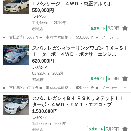
Ｌパッケージ ４ＷＤ・純正アルミホ…
Ｗ・キーレス・ＥＴ...
550,000円
レガシィ
114,456km
2010年
6月9日
提携サイト
都城市
■ 支払総額: 65万円 ■ 車両本体価格： 550,000 円 ■ メーカー
名： スバル ■ 車種名： レガシィツーリングワゴン ■ グレード
宮崎
都城市
レガシィ
スバル レガシィツーリングワゴン ＴＸ－ＳＩ
名： ２．５ｉ Ｌパッケージ ４ＷＤ・純正アルミホイール・ナ
Ｉ ターボ・４ＷＤ・ボクサーエンジ…
ビ・ＴＶ・バックカ...
620,000円
レガシィ
82,923km
2002年
6月9日
提携サイト
都城市
■ 支払総額: 72万円 ■ 車両本体価格： 620,000 円 ■ メーカー
名： スバル ■ 車種名： レガシィツーリングワゴン ■ グレード
宮崎
都城市
レガシィ
スバル レガシィＢ４ ＲＳＫリミテッドＩＩ
名： ＴＸ－ＳＩＩ ターボ・４ＷＤ・ボクサーエンジン・キーレ
ターボ・４ＷＤ・５ＭＴ・エアロ・ブ…
ス・ＨＩＤ・ＳＴＩ...
1,500,000円
レガシィ
153,055km
2003年
5月25日
提携サイト
都城市