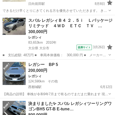
日向前田駅
8月8日
できるだけ早くとりにきてくれる方を優先させていただきます。 きれ
いです 欲しいパーツいつでも売ります 気に点ありましたらコメントよ
宮崎
都城市
日向前田駅
レガシィ
スバル レガシィＢ４ ２．５ｉ Ｌパッケージ
ろしくおねがいします。
リミテッド ４ＷＤ ＥＴＣ ＴＶ …
300,000円
レガシィ
83,653km
2010年
3月26日
提携サイト
大分県 大分市
■ 支払総額: 48万円 ■ 車両本体価格： 300,000 円 ■ メーカー
名： スバル ■ 車種名： レガシィＢ４ ■ グレード名： ２．５
大分
大分市
レガシィ
レガシー BP 5
ｉ Ｌパッケージリミテッド ４ＷＤ ＥＴＣ ＴＶ アルミホイー
200,000円
ル ＨＩＤ ＣＶ...
レガシィ
124,590km
その他
西都城駅
6月12日
【商品の説明】 車検が令和9年7月まで有るのでまだまだ乗れます 現車
確認：可能 試乗も可能 事故暦： 無 直接お引取りお願いします 年式は
宮崎
都城市
西都城駅
レガシィ
レガシー
決まりました✨ スバル レガシィツーリングワ
平成18年 (2006です ATターボ車です 【商品の状態】 車両状態：今の
ゴンBH5 GT-B E-tune…
所は問...
800,000円