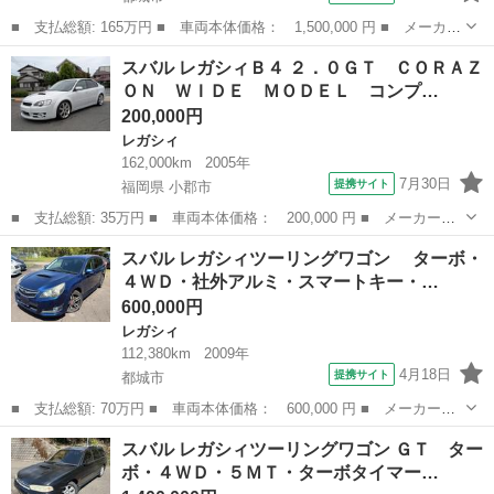
■ 支払総額: 165万円 ■ 車両本体価格： 1,500,000 円 ■ メーカー
名： スバル ■ 車種名： レガシィＢ４ ■ グレード名： ＲＳＫ
宮崎
都城市
レガシィ
スバル レガシィＢ４ ２．０ＧＴ ＣＯＲＡＺ
リミテッドＩＩ ターボ・４ＷＤ・５ＭＴ・エアロ・ブースト計・Ｅ
ＯＮ ＷＩＤＥ ＭＯＤＥＬ コンプ…
ＴＣ・柿元...
200,000円
レガシィ
162,000km
2005年
7月30日
提携サイト
福岡県 小郡市
■ 支払総額: 35万円 ■ 車両本体価格： 200,000 円 ■ メーカー
名： スバル ■ 車種名： レガシィＢ４ ■ グレード名： ２．０
福岡
小郡市
レガシィ
スバル レガシィツーリングワゴン ターボ・
ＧＴ ＣＯＲＡＺＯＮ ＷＩＤＥ ＭＯＤＥＬ コンプリートカー
４ＷＤ・社外アルミ・スマートキー・…
■ 排気量： 2...
600,000円
レガシィ
112,380km
2009年
4月18日
提携サイト
都城市
■ 支払総額: 70万円 ■ 車両本体価格： 600,000 円 ■ メーカー
名： スバル ■ 車種名： レガシィツーリングワゴン ■ グレード
宮崎
都城市
レガシィ
スバル レガシィツーリングワゴン ＧＴ ター
名： ターボ・４ＷＤ・社外アルミ・スマートキー・プッシュスタ
ボ・４ＷＤ・５ＭＴ・ターボタイマー…
ート・パワーシー...