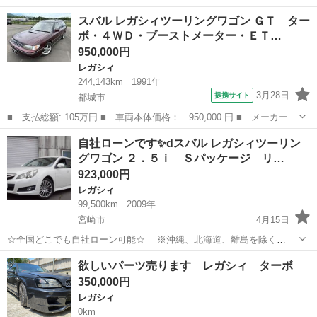
名： スバル ■ 車種名： レガシィＢ４ ■ グレード名： ２．０
福岡
朝倉郡
レガシィ
スバル レガシィツーリングワゴン ＧＴ ター
Ｒ Ｂスポーツ ４ＷＤ キセノン パワーシート ＥＴＣ 運転席
ボ・４ＷＤ・ブーストメーター・ＥＴ…
エアバッグ 助手...
950,000円
レガシィ
244,143km
1991年
3月28日
提携サイト
都城市
■ 支払総額: 105万円 ■ 車両本体価格： 950,000 円 ■ メーカー
名： スバル ■ 車種名： レガシィツーリングワゴン ■ グレード
宮崎
都城市
レガシィ
自社ローンです✨dスバル レガシィツーリン
名： ＧＴ ターボ・４ＷＤ・ブーストメーター・ＥＴＣ・社外アル
グワゴン ２．５ｉ Ｓパッケージ リ…
ミ・モモステ・...
923,000円
レガシィ
99,500km
2009年
宮崎市
4月15日
☆全国どこでも自社ローン可能☆ ※沖縄、北海道、離島を除く
https://www.otoron.jp/lists/detail?carno=029323 自己破産、債務整理の
宮崎
宮崎市
レガシィ
レガシィツーリングワゴン
欲しいパーツ売ります レガシィ ターボ
経験あり… 転職したばかり…自...
350,000円
レガシィ
0km