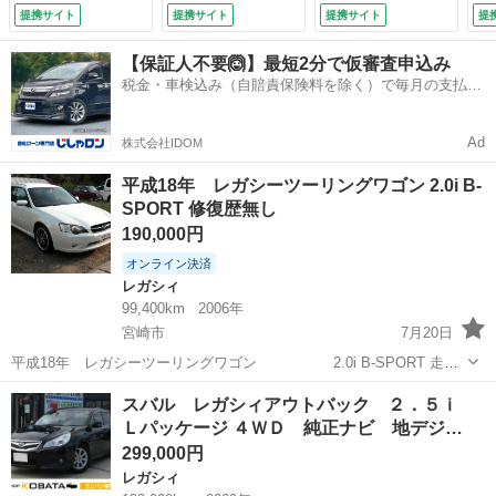
ＴＣ・４ＷＤ・ＨＩ
メラ・ＥＴＣ・フォ
ゲノムマフラー・純
ー
提携サイト
提携サイト
提携サイト
提
Ｄ （検9.3）
グ （車検整備付）
正アルミホイール
ア
（車検整備付）
Ｉ
【保証人不要🙆】最短2分で仮審査申込み
フ
税金・車検込み（自賠責保険料を除く）で毎月の支払額
ワ
は一定の自社ローン🚗
ン
交
Ad
株式会社IDOM
備
平成18年 レガシーツーリングワゴン 2.0i B-
SPORT 修復歴無し
190,000円
オンライン決済
レガシィ
99,400km
2006年
宮崎市
7月20日
平成18年 レガシーツーリングワゴン 2.0i B-SPORT 走行
距離 約100000ｋ 車検無し ＥＴＣ付き ＊車検渡しも承っておりま
宮崎
宮崎市
レガシィ
レガシーツーリングワゴン
スバル レガシィアウトバック ２．５ｉ
す。 諸経費19～23万円位 (現在部品材料費の価...
Ｌパッケージ ４ＷＤ 純正ナビ 地デジ…
299,000円
レガシィ