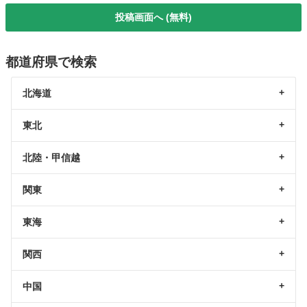
投稿画面へ (無料)
都道府県で検索
北海道
東北
北陸・甲信越
関東
東海
関西
中国