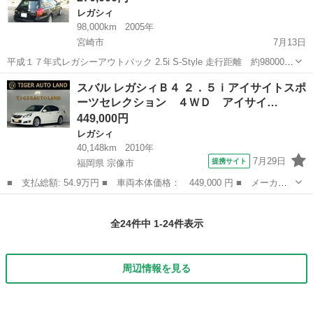
レガシィ
98,000km
2005年
宮崎市
7月13日
平成１７年式レガシーアウトバック 2.5i S-Style 走行距離 約98000ｋ
車検 平成３１年１月まで ＊ナビ＆ＥＴＣ付き ＊車検が長い
宮崎
宮崎市
レガシィ
オーバーホール
スバル レガシィＢ４ ２．５ｉアイサイトスポ
ので、名変後すぐお乗り出来ますよ～！ ＊新年度分の自動車税込...
ーツセレクション ４ＷＤ アイサイ…
449,000円
レガシィ
40,148km
2010年
7月29日
提携サイト
福岡県 宗像市
■ 支払総額: 54.9万円 ■ 車両本体価格： 449,000 円 ■ メーカー
名： スバル ■ 車種名： レガシィＢ４ ■ グレード名： ２．５
福岡
宗像市
レガシィ
ｉアイサイトスポーツセレクション ４ＷＤ アイサイト ハーフレ
全24件中 1-24件表示
ザーシート ...
周辺情報を見る