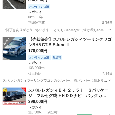
オンライン決済
レガシィ
0km
0年
宮崎神宮駅
8月6日
ご覧頂きありがとうございます。 とてもいい車なのですが欲しい車が
あるため手放します。 車両詳細 スバル レガシィツーリングワゴン
宮崎
宮崎市
宮崎神宮駅
レガシィ
【売却決定】スバル レガシィツーリングワゴ
BH5 GT-B E-tuneⅡ AT 車検R9 7月まで（2年） 走行距離13万キロ弱
ンBH5 GT-B E-tune II
レガシィツーリングワゴン
（足...
170,000円
オンライン決済
配送可
レガシィ
133,000km
佐土原駅
7月4日
スバル レガシィツーリングワゴンのシルバー、前バンパーに傷あり。
- モデル: スバル レガシィツーリングワゴン - カラー: シルバー - ダメ
宮崎
宮崎市
佐土原駅
レガシィ
スバル レガシィＢ４ ２．５ｉ Ｓパッケー
ージ: 前バンパーに傷あり ご覧いただきありがとうございます。...
ジ フルセグ純正ＨＤＤナビ バックカ…
レガシィツーリングワゴン
398,000円
レガシィ
118,300km
2010年