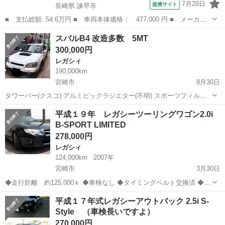
7月28日
提携サイト
長崎県 諫早市
■ 支払総額: 54.6万円 ■ 車両本体価格： 477,000 円 ■ メーカー
名： スバル ■ 車種名： レガシィＢ４ ■ グレード名： ブリッ
長崎
諫早市
レガシィ
スバルB4 改造多数 5MT
ツェン 純正ナビ／バックカメラ／社外ディスプレイオーディオ／純
300,000円
正フロアマッ...
レガシィ
190,000km
宮崎市
8月30日
タワーバー(クスコ) アルミビックラジエター(不明) スポーツフィルタ
ー(不明) CTS常時ツインターボキット ゼロスポーツキャタライザ.フロ
宮崎
宮崎市
レガシィ
ツインターボ
平成１９年 レガシーツーリングワゴン2.0i
ントパイプ 中間パイプ(不明) フジツボテールピース HKSブローオフ
B-SPORT LIMITED
クスコ車高...
278,000円
レガシィ
124,000km
2007年
宮崎市
3月30日
◆走行距離 約125,000ｋ ◆車検なし ◆タイミングベルト交換済 ◆ナ
ビ＆ＥＴＣ ◆運転席パワーシート ＊車検渡し（￥398000ー）も承り
宮崎
宮崎市
レガシィ
レガシーツーリングワゴン
平成１７年式レガシーアウトバック 2.5i S-
ます。 ＊多少傷等御座いますが、 年式の割には綺麗だと思...
Style （車検長いですよ）
270,000円