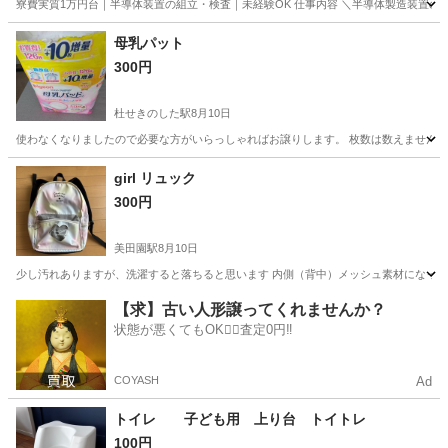
寮費実質1万円台｜半導体装置の組立・検査｜未経験OK 仕事内容 ＼半導体製造装置の
宮城
その他
母乳パット
300円
杜せきのした駅
8月10日
使わなくなりましたので必要な方がいらっしゃればお譲りします。 枚数は数えません
宮城
名取市
杜せきのした駅
ベビー用品
girl リュック
300円
美田園駅
8月10日
少し汚れありますが、洗濯すると落ちると思います 内側（背中）メッシュ素材になってるの
宮城
名取市
美田園駅
その他
【求】古い人形譲ってくれませんか？
状態が悪くてもOK🙆‍♀️査定0円‼️
COYASH
Ad
トイレ 子ども用 上り台 トイトレ
100円