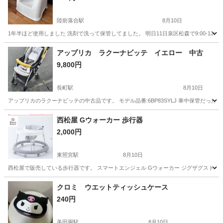
陸前落合駅
8月10日
1年半ほど使用しました 洗剤で洗って保管してました。 明日11日泉区松森で9:00-13:3
宮城
仙台市
陸前落合駅
ベビー用品
アップリカ ラクーナビッテ イエロー 中古
9,800円
長町駅
8月10日
アップリカのラクーナビッテの中古品です。 モデル品番:6BP83SYLJ 車中保管だっ
宮城
仙台市
長町駅
ベビー用品
西松屋 Gウォーカー 歩行器
2,000円
東照宮駅
8月10日
西松屋で販売している歩行器です。 スマートエンジェル Gウォーカー ジグザグストライプ 
宮城
仙台市
東照宮駅
ベビー用品
ウォーカー
クロミ ウエットティッシュケース
240円
美田園駅
8月10日