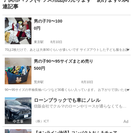
連記事
男の子70〜100
0円
東京駅
8月10日
70は2枚だけで、あとは大体90ぐらいが多いいです サイズアウトした子ども服をお譲りし
宮城
富谷市
東京駅
ベビー用品
男の子
男の子90〜95サイズまとめ売り
500円
荒井駅
8月10日
90〜95サイズの半袖長袖パンツなど30着くらい入っています。 お下がりで頂いたも
宮城
仙台市
荒井駅
キッズ用品
男の子
ローンブラックでも車にノレル
信販会社でクルマのローンやリースが通らなくてもク
ルマをご利用いただけるサービスがあります！
（株）ICT
Ad
【オンライン決済】コンパクトおふろチェア