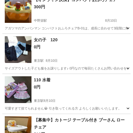
300円
中野栄駅
8月10日
アガツマのアンパンマン コンパクトおふろチェアB-01は、成長に合わせて3段階に角
宮城
多賀城市
中野栄駅
ベビー用品
女の子 120
0円
東京駅
8月10日
サイズアウトした子ども服をお譲りします♪ 0円なので毎回たくさんお問い合わせをいただき
宮城
富谷市
東京駅
キッズ用品
パジャマ
110 水着
0円
東京駅
8月10日
可愛すぎて捨てられません😭 引き取ってくれる方 よろしくお願いいたします。
宮城
富谷市
東京駅
キッズ用品
【募集中】カトージ テーブル付き プーさん ロー
チェア