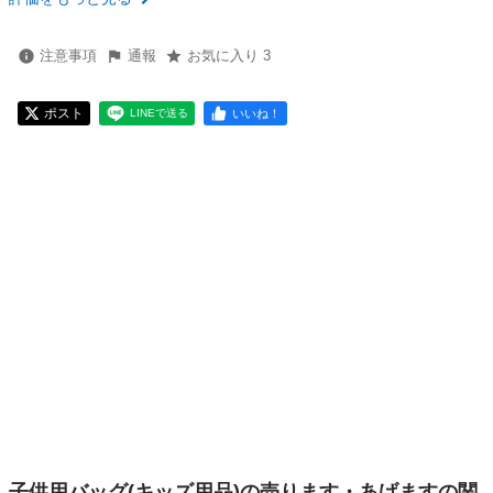
注意事項
通報
お気に入り 3
ポスト
いいね！
LINEで送る
子供用バッグ(キッズ用品)の売ります・あげますの関