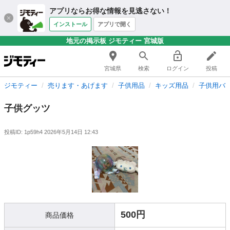
アプリならお得な情報を見逃さない！
インストール
アプリで開く
地元の掲示板 ジモティー 宮城版
宮城県
検索
ログイン
投稿
ジモティー
売ります・あげます
子供用品
キッズ用品
子供用バ
子供グッツ
投稿ID: 1p59h4
2026年5月14日 12:43
500円
商品価格