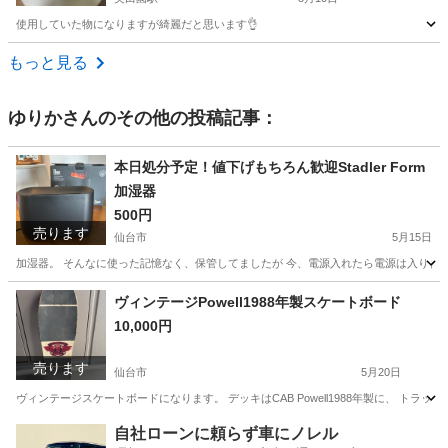
使用していた物になりますが綺麗だと思います👌
宮城
名取市
美田園駅
その他
もっと見る
ゆりか
さんのその他の投稿記事：
本日処分予定！値下げもちろん歓迎Stadler Form
加湿器
500円
売ります
仙台市
5月15日
加湿器。 そんなに使った記憶なく、保管してましたが 今、電源入れたら電源は入りました
宮城
仙台市
家具
インテリア
ヴィンテージPowell1988年製スケートボード
10,000円
売ります
仙台市
5月20日
ヴィンテージスケートボードになります。 デッキはCAB Powell1988年製に、 トラ
宮城
仙台市
ストリートスポーツ
ヴィンテージ
自社ローンに頼らず車にノレル