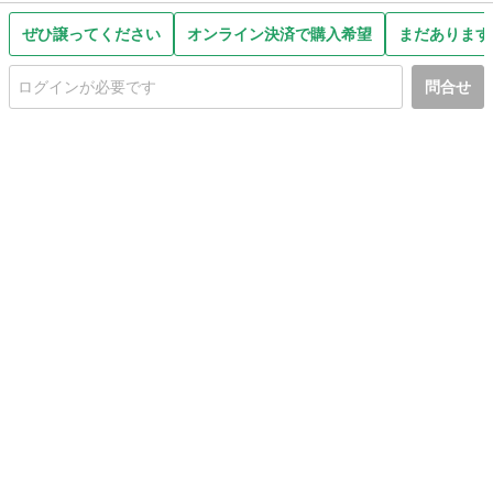
ぜひ譲ってください
オンライン決済で購入希望
まだあります
問合せ
初めての方へ
利用規約
プライバシーポリシー
プライバシー・ステートメント
健全化に資する運用方針
お問い合わせ
運営会社
サイトマップ
ご利用ガイド
フリーワードで探す
PC版で表示
都道府県選択
特定商取引法の表示
利用者情報の外部送信について