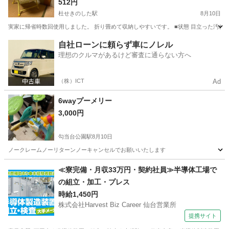
512円
杜せきのした駅
8月10日
実家に帰省時数回使用しました。 折り畳めて収納しやすいです。 ■状態 目立った汚れや傷
宮城
名取市
杜せきのした駅
キッズ用品
自社ローンに頼らず車にノレル
理想のクルマがあるけど審査に通らない方へ
（株）ICT
Ad
6wayプーメリー
3,000円
勾当台公園駅
8月10日
ノークレームノーリターンノーキャンセルでお願いいたします
宮城
仙台市
勾当台公園駅
ベビー用品
≪寮完備・月収33万円・契約社員≫半導体工場で
の組立・加工・プレス
時給1,450円
株式会社Harvest Biz Career 仙台営業所
提携サイト