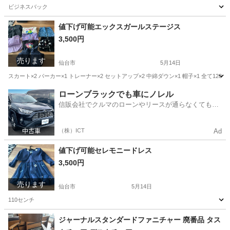
ビジネスバック
宮城
仙台市
バッグ
値下げ可能エックスガールステージス
3,500円
売ります
仙台市
5月14日
スカート×2 パーカー×1 トレーナー×2 セットアップ×2 中綿ダウン×1 帽子×1 全て120
宮城
仙台市
キッズ用品
ローンブラックでも車にノレル
信販会社でクルマのローンやリースが通らなくてもク
ルマをご利用いただけるサービスがあります！
（株）ICT
Ad
値下げ可能セレモニードレス
3,500円
売ります
仙台市
5月14日
110センチ
宮城
仙台市
キッズ用品
セレモニー
ジャーナルスタンダードファニチャー 廃番品 タス