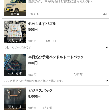
理想のクルマがあるけど審査に通らない方へ
（株）ICT
Ad
処分しますパズル
500円
売ります
仙台市
5月15日
つむつむのパズルです
宮城
仙台市
キッズ用品
本日処分予定ペンドルトートバック
500円
売ります
仙台市
5月17日
バック 目立った汚れほつれなど無いと思います。
宮城
仙台市
服/ファッション
ビジネスバック
8,000円
売ります
仙台市
5月17日