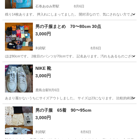
石巻あゆみ野駅
8月6日
残り14枚あります。 押入れにしまってました。 開封済なので、気にされない方でよろ
宮城
石巻市
石巻あゆみ野駅
ベビー用品
男の子服まとめ 70〜80cm 30点
3,000円
利府駅
8月6日
ほぼ80cmです。 2枚目のパンツが70cmです。 記名あります。汚れもあるものござ
宮城
宮城郡
利府駅
キッズ用品
NIKE 靴
3,000円
鹿島台駅
8月6日
あまり履かないうちにサイズアウトしました。 サイズは23になります。 比較的綺麗で
宮城
大崎市
鹿島台駅
キッズ用品
男の子服 65着 90〜95cm
3,000円
利府駅
8月6日