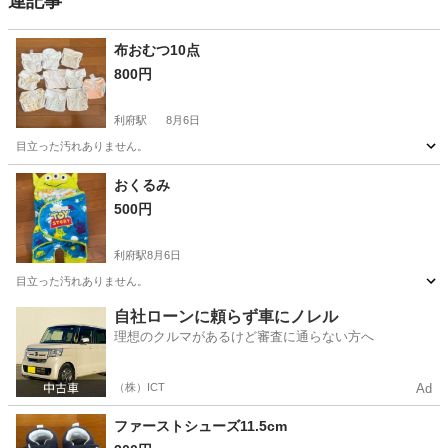
連記事
布おむつ10点
800円
利府駅
8月6日
目立った汚れありません。
宮城
宮城郡
利府駅
ベビー用品
布おむつ
おくるみ
500円
利府駅
8月6日
目立った汚れありません。
宮城
宮城郡
利府駅
キッズ用品
おくるみ
自社ローンに頼らず車にノレル
理想のクルマがあるけど審査に通らない方へ
（株）ICT
Ad
ファーストシューズ11.5cm