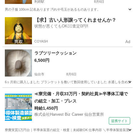
利府駅
8月6日
男の子服 100cm 記名あります 汚れや毛玉があるものあります。
宮城
宮城郡
利府駅
キッズ用品
【求】古い人形譲ってくれませんか？
状態が悪くてもOK🙆‍♀️査定0円‼️
COYASH
Ad
ラブツリークッション
6,500円
仙台市
8月6日
6ヶ月前に購入しました ブランケットを敷いて数回使用していました 水通しを含め洗濯
宮城
仙台市
ベビー用品
≪寮完備・月収33万円・契約社員≫半導体工場で
の組立・加工・プレス
時給1,450円
株式会社Harvest Biz Career 仙台営業所
提携サイト
寮費実質1万円台｜半導体装置の組立・検査｜未経験OK 仕事内容 ＼半導体製造装置の