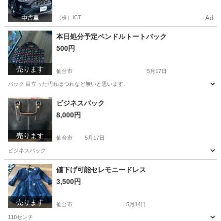
ルマをご利用いただけるサービスがあります！
（株）ICT
Ad
本日処分予定ペンドルトートバック
500円
売ります
仙台市
5月17日
バック 目立った汚れほつれなど無いと思います。
宮城
仙台市
服/ファッション
ビジネスバック
8,000円
売ります
仙台市
5月17日
ビジネスバック
宮城
仙台市
バッグ
値下げ可能セレモニードレス
3,500円
売ります
仙台市
5月14日
110センチ