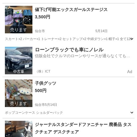
宮城
仙台市
キッズ用品
セレモニー
値下げ可能エックスガールステージス
3,500円
売ります
仙台市
5月14日
スカート×2 パーカー×1 トレーナー×2 セットアップ×2 中綿ダウン×1 帽子×1 全て120
宮城
仙台市
キッズ用品
ローンブラックでも車にノレル
信販会社でクルマのローンやリースが通らなくてもク
ルマをご利用いただけるサービスがあります！
（株）ICT
Ad
子供グッツ
500円
売ります
仙台市
5月14日
ポップコーンケース ショルダーバック
宮城
仙台市
キッズ用品
ポップコーン
ジャーナルスタンダードファニチャー 廃番品 タス
クチェア デスクチェア