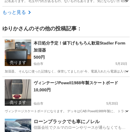
記名あります。 毛玉や汚れがあるもの、ないものもあります。 気にならない方 幼稚
宮城
宮城郡
利府駅
キッズ用品
もっと見る
ゆりか
さんのその他の投稿記事：
本日処分予定！値下げもちろん歓迎Stadler Form
加湿器
500円
売ります
仙台市
5月15日
加湿器。 そんなに使った記憶なく、保管してましたが 今、電源入れたら電源は入りました
宮城
仙台市
家具
インテリア
ヴィンテージPowell1988年製スケートボード
10,000円
売ります
仙台市
5月20日
ヴィンテージスケートボードになります。 デッキはCAB Powell1988年製に、 トラ
宮城
仙台市
ストリートスポーツ
ヴィンテージ
ローンブラックでも車にノレル
信販会社でクルマのローンやリースが通らなくてもク