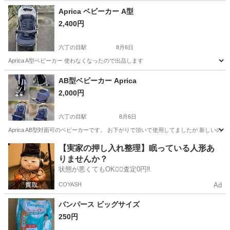
宮城
その他
Aprica ベビーカー A型
2,400円
六丁の目駅
8月6日
Aprica A型ベビーカー 使わなくなったので出品します
宮城
仙台市
六丁の目駅
ベビー用品
AB型ベビーカー Aprica
2,000円
六丁の目駅
8月6日
Aprica AB型対面可のベビーカーです。 お下がりで頂いて使用してましたが 新しいの
宮城
仙台市
六丁の目駅
ベビー用品
Aprica
【実家の押し入れ整理】眠っている人形あ
りませんか？
状態が悪くてもOK🙆‍♀️査定0円‼️
COYASH
Ad
パンパース ビッグサイズ
250円