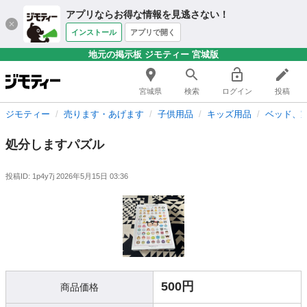
アプリならお得な情報を見逃さない！
インストール
アプリで開く
地元の掲示板 ジモティー 宮城版
宮城県
検索
ログイン
投稿
ジモティー
売ります・あげます
子供用品
キッズ用品
ベッド、
処分しますパズル
投稿ID: 1p4y7j
2026年5月15日 03:36
500円
商品価格