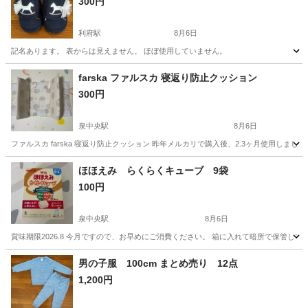
300円
利府駅
8月6日
記名あります。 表からは見えません。 ほぼ使用していません。
宮城
宮城郡
利府駅
キッズ用品
farska ファルスカ 寝返り防止クッション
300円
泉中央駅
8月6日
ファルスカ farska 寝返り防止クッション 昨年メルカリで購入後、2.3ヶ月使用し
宮城
仙台市
泉中央駅
ベビー用品
メルカリ
ほほえみ らくらくキューブ 9袋
100円
泉中央駅
8月6日
賞味期限2026.8 今月ですので、お早めにご消費ください。 箱に入れて暗所で保管
宮城
仙台市
泉中央駅
子供用品
ほほえみ
男の子服 100cm まとめ売り 12点
1,200円