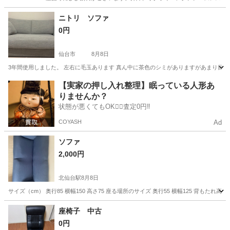
宮城
仙台市
椅子
ニトリ ソファ
0円
仙台市
8月8日
3年間使用しました。 左右に毛玉あります 真ん中に茶色のシミがありますがあまり目立ちま
宮城
仙台市
ソファ
【実家の押し入れ整理】眠っている人形あ
りませんか？
状態が悪くてもOK🙆‍♀️査定0円‼️
COYASH
Ad
ソファ
2,000円
北仙台駅
8月8日
サイズ（cm） 奥行85 横幅150 高さ75 座る場所のサイズ 奥行55 横幅125 背もたれ
宮城
仙台市
北仙台駅
ソファ
座椅子 中古
0円