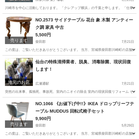
川崎市を中心に活動しております。 「クレアップ横浜」の千葉と申します。 「仕事が忙
神奈川
横浜市
東戸塚駅
ハウスクリーニング
外壁
NO.2573 サイドテーブル 花台 象 木製 アンティー
ク調 家具 中古
5,500円
売ります
柴田郡
7月21日
この度は、ご覧いただきありがとうございます。 当方、宮城県柴田郡川崎町の店舗にて
宮城
柴田郡
テーブル
サイドテーブル
仙台の特殊清掃業者、脱臭、消毒除菌、現状回復
します！
地元のお店
広瀬通駅
7月21日
突然の出来事、孤独死、事故死、室内のニオイの除去 室内の現状回復リフォーム そんな
宮城
仙台市
広瀬通駅
その他
孤独死
NO.1066 《お値下げ中!!》IKEA ドロップリーフテ
ーブル MUDDUS 回転式椅子セット
9,900円
売ります
柴田郡
5月29日
この度は、ご覧いただきありがとうございます。 当方、宮城県柴田郡川崎町の店舗にて