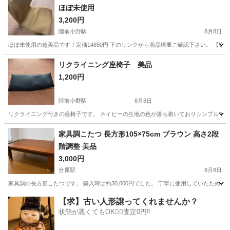
ほぼ未使用
3,200円
陸前小野駅
8月8日
ほぼ未使用の超美品です！定価14850円 下のリンクから商品概要ご確認下さい。 【楽天1位★】p
宮城
東松島市
陸前小野駅
椅子
リクライニング座椅子 美品
1,200円
陸前小野駅
8月8日
リクライニング付きの座椅子です。 ネイビーの生地の色が落ち着いておりシンプルでお
宮城
東松島市
陸前小野駅
椅子
家具調こたつ 長方形105×75cm ブラウン 高さ2段
階調整 美品
3,000円
台原駅
8月8日
家具調の長方形こたつです。 購入時は約30,000円でした。 丁寧に使用していたため
宮城
仙台市
台原駅
テーブル
【求】古い人形譲ってくれませんか？
状態が悪くてもOK🙆‍♀️査定0円‼️