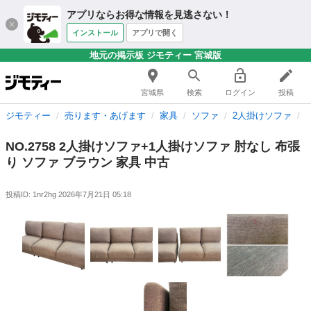
アプリならお得な情報を見逃さない！
インストール
アプリで開く
地元の掲示板 ジモティー 宮城版
宮城県
検索
ログイン
投稿
ジモティー
売ります・あげます
家具
ソファ
2人掛けソファ
NO.2758 2人掛けソファ+1人掛けソファ 肘なし 布張
り ソファ ブラウン 家具 中古
投稿ID: 1nr2hg
2026年7月21日 05:18