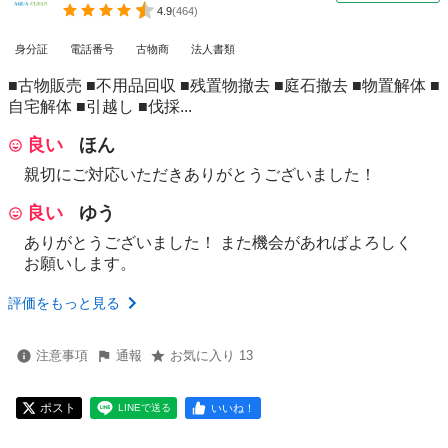
4.9
(
464
)
身分証
電話番号
古物商
法人書類
■古物販売 ■不用品回収 ■残置物撤去 ■庭石撤去 ■物置解体 ■
自宅解体 ■引越し ■伐採...
良い
ほん
親切にご対応いただきありがとうございました！
良い
ゆう
ありがとうございました！ また機会があればよろしく
お願いします。
評価をもっと見る
注意事項
通報
お気に入り 13
ポスト
いいね！
LINEで送る