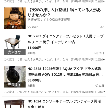
この度は、ご覧いただきありがとうございます。 当方、宮城県柴田郡川崎町の店舗にて
宮城
柴田郡
収納家具
【実家の押し入れ整理】眠っている人形あ
りませんか？
状態が悪くてもOK🙆‍♀️査定0円‼️
COYASH
Ad
NO.2767 ダイニングテーブルセット 1人用 テーブ
ル チェア 椅子 インテリア 中古
11,000円
売ります
柴田郡
5月29日
この度は、ご覧いただきありがとうございます。 当方、宮城県柴田郡川崎町の店舗にて
宮城
柴田郡
ダイニングセット
エリア
NO.2848【2025年製】AQUA アクア ドラム式洗
濯乾燥機 AQW-SD12R-L 洗濯12kg 乾燥6kg 家電
中古
88,000円
売ります
柴田郡
7月21日
この度は、ご覧いただきありがとうございます。 当方、宮城県柴田郡川崎町の店舗にて
宮城
柴田郡
生活家電
AQW
NO.1024 コンソールテーブル アンティーク調 引
き出し付き