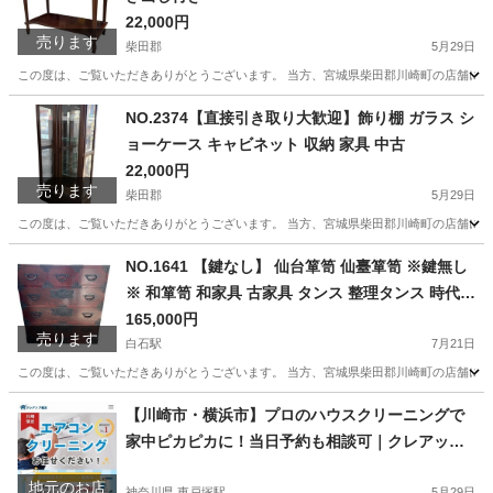
22,000円
売ります
柴田郡
5月29日
この度は、ご覧いただきありがとうございます。 当方、宮城県柴田郡川崎町の店舗にて
宮城
柴田郡
収納家具
コンソールテーブル
NO.2374【直接引き取り大歓迎】飾り棚 ガラス シ
ョーケース キャビネット 収納 家具 中古
22,000円
売ります
柴田郡
5月29日
この度は、ご覧いただきありがとうございます。 当方、宮城県柴田郡川崎町の店舗にて
宮城
柴田郡
収納家具
ショーケース
NO.1641 【鍵なし】 仙台箪笥 仙臺箪笥 ※鍵無し
※ 和箪笥 和家具 古家具 タンス 整理タンス 時代箪
笥 中古
165,000円
売ります
白石駅
7月21日
この度は、ご覧いただきありがとうございます。 当方、宮城県柴田郡川崎町の店舗にて
宮城
白石市
白石駅
収納家具
箪笥
【川崎市・横浜市】プロのハウスクリーニングで
家中ピカピカに！当日予約も相談可｜クレアップ
横浜
地元のお店
神奈川県 東戸塚駅
5月29日