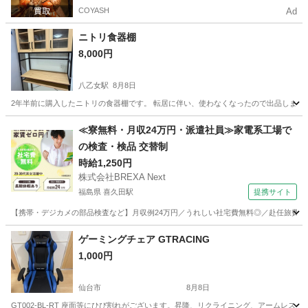
COYASH
Ad
ニトリ食器棚
8,000円
八乙女駅
8月8日
2年半前に購入したニトリの食器棚です。 転居に伴い、使わなくなったので出品しました。 取扱
宮城
仙台市
八乙女駅
収納家具
≪寮無料・月収24万円・派遣社員≫家電系工場で
の検査・検品 交替制
時給1,250円
株式会社BREXA Next
福島県 喜久田駅
提携サイト
【携帯・デジカメの部品検査など】月収例24万円／うれしい社宅費無料◎／赴任旅費会社
福島
郡山市
喜久田駅
その他
ゲーミングチェア GTRACING
1,000円
仙台市
8月8日
GT002-BL-RT 座面等にひび割れがございます。昇降、リクライニング、アームレ