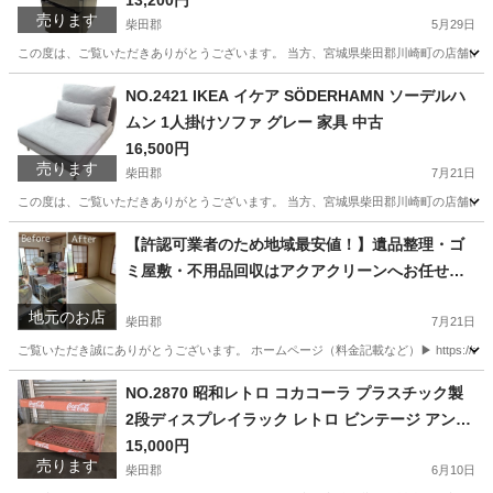
電 中古
13,200円
売ります
柴田郡
5月29日
この度は、ご覧いただきありがとうございます。 当方、宮城県柴田郡川崎町の店舗にて
宮城
柴田郡
キッチン家電
YRZ
NO.2421 IKEA イケア SÖDERHAMN ソーデルハ
ムン 1人掛けソファ グレー 家具 中古
16,500円
売ります
柴田郡
7月21日
この度は、ご覧いただきありがとうございます。 当方、宮城県柴田郡川崎町の店舗にて
宮城
柴田郡
ソファ
ソーデルハムン
【許認可業者のため地域最安値！】遺品整理・ゴ
ミ屋敷・不用品回収はアクアクリーンへお任せく
ださい！
地元のお店
柴田郡
7月21日
ご覧いただき誠にありがとうございます。 ホームページ（料金記載など）▶︎ https://aqua-c
宮城
柴田郡
遺品整理
買取
NO.2870 昭和レトロ コカコーラ プラスチック製
2段ディスプレイラック レトロ ビンテージ アンテ
ィーク 当時物 非売品 中古
15,000円
売ります
柴田郡
6月10日