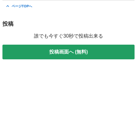
宮城
柴田郡
オフィス用家具
MUDDUS
ページTOPへ
投稿
誰でも今すぐ30秒で投稿出来る
投稿画面へ (無料)