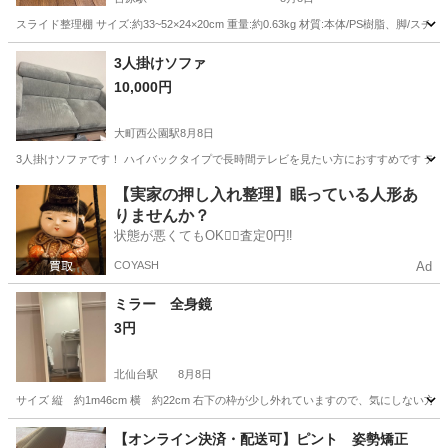
スライド整理棚 サイズ:約33~52×24×20cm 重量:約0.63kg 材質:本体/PS樹脂、脚/スチ
宮城
仙台市
台原駅
収納家具
3人掛けソファ
10,000円
大町西公園駅
8月8日
3人掛けソファです！ ハイバックタイプで長時間テレビを見たい方におすすめです デザ
宮城
仙台市
大町西公園駅
ソファ
【実家の押し入れ整理】眠っている人形あ
りませんか？
状態が悪くてもOK🙆‍♀️査定0円‼️
COYASH
Ad
ミラー 全身鏡
3円
北仙台駅
8月8日
サイズ 縦 約1m46cm 横 約22cm 右下の枠が少し外れていますので、気にしない方
宮城
仙台市
北仙台駅
ミラー/鏡
【オンライン決済・配送可】ピント 姿勢矯正