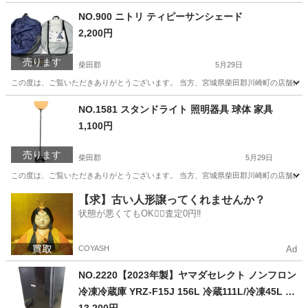
NO.900 ニトリ ティピーサンシェード
2,200円
売ります
柴田郡
5月29日
この度は、ご覧いただきありがとうございます。 当方、宮城県柴田郡川崎町の店舗にて
宮城
柴田郡
その他
エリア
NO.1581 スタンドライト 照明器具 球体 家具
1,100円
売ります
柴田郡
5月29日
この度は、ご覧いただきありがとうございます。 当方、宮城県柴田郡川崎町の店舗にて
宮城
柴田郡
照明器具
エリア
【求】古い人形譲ってくれませんか？
状態が悪くてもOK🙆‍♀️査定0円‼️
COYASH
Ad
NO.2220【2023年製】ヤマダセレクト ノンフロン
冷凍冷蔵庫 YRZ-F15J 156L 冷蔵111L/冷凍45L 家