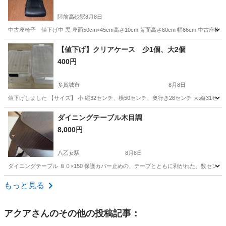
陸前高砂駅
8月8日
中古座椅子 値下げ中 黒 座面50cm×45cm高さ10cm 背面高さ60cm 幅66cm 中
宮城
仙台市
陸前高砂駅
椅子
【値下げ】クリアケース 少1個、大2個
400円
多賀城市
8月8日
値下げしました 【サイズ】 小:縦32センチ、横50センチ、奥行き28センチ 大:縦31
宮城
多賀城市
収納家具
クリアケース
ダイニングテーブル木目調
8,000円
八乙女駅
8月8日
ダイニングテーブル ８０×150 保護カバー止めの、テープとともに剥がれた、数セン
宮城
仙台市
八乙女駅
テーブル
もっと見る
アクア
さんのその他の投稿記事：