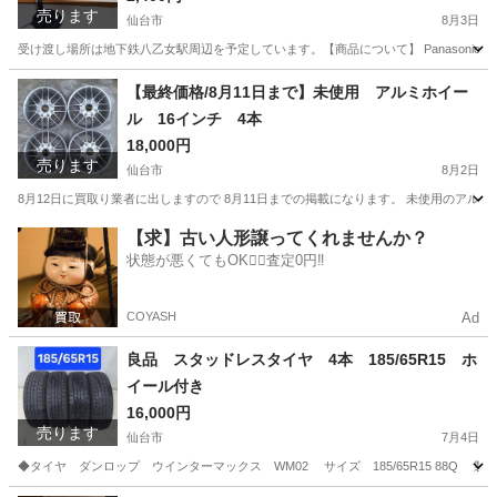
売ります
仙台市
8月3日
受け渡し場所は地下鉄八乙女駅周辺を予定しています。 ​【商品について】 Panasonic製の
宮城
仙台市
家電
デスク
【最終価格/8月11日まで】未使用 アルミホイー
ル 16インチ 4本
18,000円
売ります
仙台市
8月2日
8月12日に買取り業者に出しますので 8月11日までの掲載になります。 未使用のアルミホイール
宮城
仙台市
タイヤ、ホイール
【求】古い人形譲ってくれませんか？
状態が悪くてもOK🙆‍♀️査定0円‼️
COYASH
Ad
良品 スタッドレスタイヤ 4本 185/65R15 ホ
イール付き
16,000円
売ります
仙台市
7月4日
◆タイヤ ダンロップ ウインターマックス WM02 サイズ 185/65R15 88Q 製造年 (