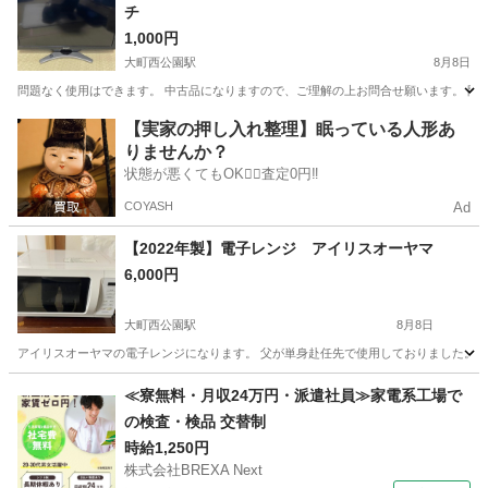
チ
1,000円
大町西公園駅
8月8日
問題なく使用はできます。 中古品になりますので、ご理解の上お問合せ願います。 問い
宮城
仙台市
大町西公園駅
テレビ
【実家の押し入れ整理】眠っている人形あ
りませんか？
状態が悪くてもOK🙆‍♀️査定0円‼️
COYASH
Ad
【2022年製】電子レンジ アイリスオーヤマ
6,000円
大町西公園駅
8月8日
アイリスオーヤマの電子レンジになります。 父が単身赴任先で使用しておりました。 使
宮城
仙台市
大町西公園駅
キッチン家電
≪寮無料・月収24万円・派遣社員≫家電系工場で
の検査・検品 交替制
時給1,250円
株式会社BREXA Next