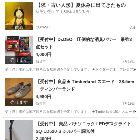
宮城
仙台市
タイヤ、ホイール
【求・古い人形】夏休みに出てきたもの
状態が悪くてもOK🙆‍♀️査定0円‼️
COYASH
Ad
【受付中】Dr.DEO 圧倒的な消臭パワー 最強3
点セット
4,000円
売ります
仙台市
7月19日
受け渡し場所は地下鉄八乙女駅周辺を予定しています。 ★ドクターデオ プレミアム 3点セ
宮城
仙台市
メンテナンス用品
セット
【受付中】良品★ Timberland スエード 28.5cm
ティンバーランド
4,980円
売ります
仙台市
7月19日
受け渡し場所は地下鉄八乙女駅周辺を予定しています。 ★Timberland 1914 スエ
宮城
仙台市
靴
Timberland
【受付中】​ 美品 パナソニック LEDデスクライト
SQ-LD520-S シルバー 調光付
2,400円