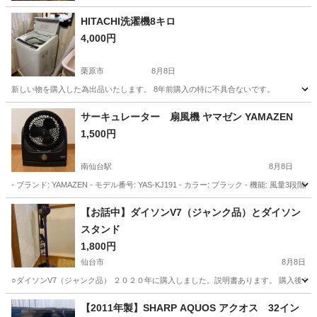
HITACHI洗濯機8キロ
4,000円
栗原市
8月8日
新しい物を購入した為出品いたします。 8年前購入の特に不具合ないです。
宮城
栗原市
生活家電
サーキュレーター 扇風機 ヤマゼン YAMAZEN
1,500円
南仙台駅
8月8日
- ブランド: YAMAZEN - モデル番号: YAS-KJ191 - カラー: ブラック - 機能: 風
宮城
仙台市
南仙台駅
季節、空調家電
【お話中】ダイソンV7（ジャンク品）とダイソン
スタンド
1,800円
仙台市
8月8日
○ダイソンV7（ジャンク品） ２０２０年に購入しました。説明書あります。 購入後３
宮城
仙台市
生活家電
ダイソン
【2011年製】SHARP AQUOS アクオス 32イン