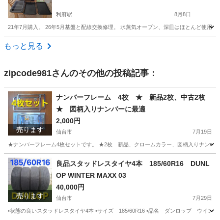
利府駅
8月8日
21年7月購入。 26年5月基盤と配線交換修理。 水蒸気オーブン、深皿はほとんど使用
宮城
宮城郡
利府駅
キッチン家電
もっと見る
zipcode981
さんのその他の投稿記事：
ナンバーフレーム 4枚 ★ 新品2枚、中古2枚
★ 図柄入りナンバーに最適
2,000円
売ります
仙台市
7月19日
★ナンバーフレーム4枚セットです。 ★2枚 新品、クロームカラー、図柄入りナンバー
宮城
仙台市
外装、車外用品
良品スタッドレスタイヤ4本 185/60R16 DUNL
OP WINTER MAXX 03
40,000円
売ります
仙台市
7月29日
•状態の良いスタッドレスタイヤ4本 •サイズ 185/60R16 •品名 ダンロップ ウイン