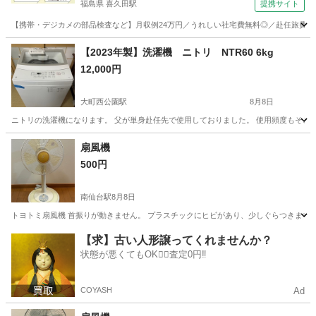
福島県 喜久田駅
提携サイト
【携帯・デジカメの部品検査など】月収例24万円／うれしい社宅費無料◎／赴任旅費会社
福島
郡山市
喜久田駅
その他
【2023年製】洗濯機 ニトリ NTR60 6kg
12,000円
大町西公園駅
8月8日
ニトリの洗濯機になります。 父が単身赴任先で使用しておりました。 使用頻度もそこま
宮城
仙台市
大町西公園駅
生活家電
扇風機
500円
南仙台駅
8月8日
トヨトミ扇風機 首振りが動きません。 プラスチックにヒビがあり、少しぐらつきます。
宮城
仙台市
南仙台駅
季節、空調家電
トヨトミ
【求】古い人形譲ってくれませんか？
状態が悪くてもOK🙆‍♀️査定0円‼️
COYASH
Ad