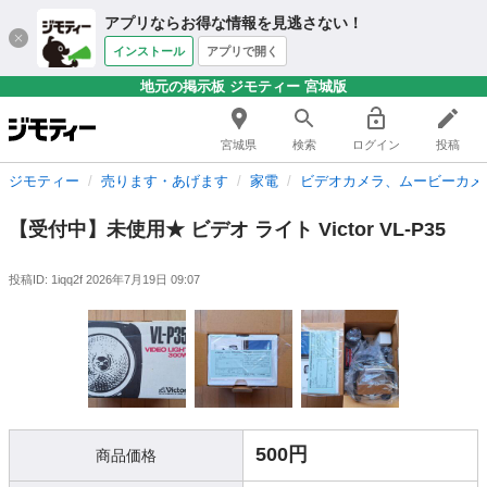
アプリならお得な情報を見逃さない！
インストール
アプリで開く
地元の掲示板 ジモティー 宮城版
宮城県
検索
ログイン
投稿
ジモティー
売ります・あげます
家電
ビデオカメラ、ムービーカメ
【受付中】未使用★ ビデオ ライト Victor VL-P35
投稿ID: 1iqq2f
2026年7月19日 09:07
500円
商品価格