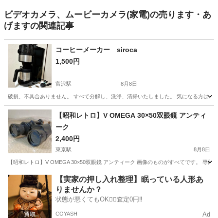
ビデオカメラ、ムービーカメラ(家電)の売ります・あ
げますの関連記事
コーヒーメーカー siroca
1,500円
富沢駅
8月8日
破損、不具合ありません。 すべて分解し、洗浄、清掃いたしました。 気になる方はご
宮城
仙台市
富沢駅
キッチン家電
【昭和レトロ】V OMEGA 30×50双眼鏡 アンティ
ーク
2,400円
東京駅
8月8日
【昭和レトロ】V OMEGA 30×50双眼鏡 アンティーク 画像のものがすべてです。
宮城
仙台市
東京駅
望遠鏡、顕微鏡
【実家の押し入れ整理】眠っている人形あ
りませんか？
状態が悪くてもOK🙆‍♀️査定0円‼️
COYASH
Ad