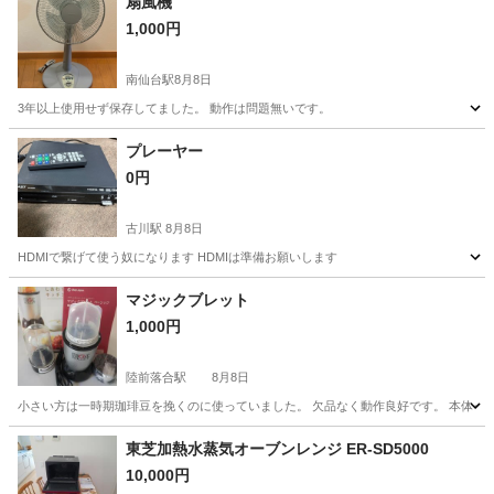
扇風機
1,000円
南仙台駅
8月8日
3年以上使用せず保存してました。 動作は問題無いです。
宮城
仙台市
南仙台駅
季節、空調家電
プレーヤー
0円
古川駅
8月8日
HDMIで繋げて使う奴になります HDMIは準備お願いします
宮城
大崎市
古川駅
映像プレーヤー、レコーダー
マジックブレット
1,000円
陸前落合駅
8月8日
小さい方は一時期珈琲豆を挽くのに使っていました。 欠品なく動作良好です。 本体セ
宮城
仙台市
陸前落合駅
キッチン家電
マジックブレット
東芝加熱水蒸気オーブンレンジ ER-SD5000
10,000円