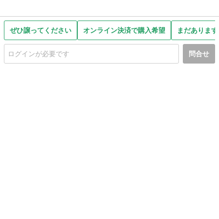
ぜひ譲ってください
オンライン決済で購入希望
まだあります
問合せ
初めての方へ
利用規約
プライバシーポリシー
プライバシー・ステートメント
健全化に資する運用方針
お問い合わせ
運営会社
サイトマップ
ご利用ガイド
フリーワードで探す
PC版で表示
都道府県選択
特定商取引法の表示
利用者情報の外部送信について