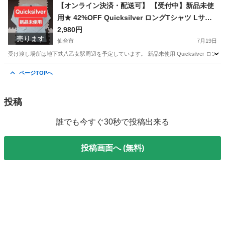
宮城
仙台市
タイヤ、ホイール
【オンライン決済・配送可】 【受付中】新品未使
用★ 42%OFF Quicksilver ロングTシャツ Lサイ
ズ ホワイト クイックシルバー
2,980円
売ります
仙台市
7月19日
受け渡し場所は地下鉄八乙女駅周辺を予定しています。 新品未使用 Quicksilver ロング
宮城
仙台市
Tシャツ
ホワイト
ページTOPへ
投稿
誰でも今すぐ30秒で投稿出来る
投稿画面へ (無料)