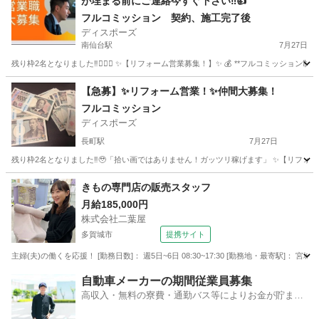
が埋まる前にご連絡今すぐ下さい‼︎👍
フルコミッション 契約、施工完了後
ディスポーズ
南仙台駅
7月27日
残り枠2名となりました‼︎🙇🏻‍♂️ ✨【リフォーム営業募集！】✨ 💰 **フルコミッション制*
宮城
仙台市
南仙台駅
営業
やる気
【急募】✨リフォーム営業！✨仲間大募集！
フルコミッション
ディスポーズ
長町駅
7月27日
残り枠2名となりました‼︎🥹「拾い画ではありません！ガッツリ稼げます」 ✨【リフォーム営業募
宮城
仙台市
長町駅
営業
やる気
きもの専門店の販売スタッフ
月給185,000円
株式会社二葉屋
多賀城市
提携サイト
主婦(夫)の働くを応援！ [勤務日数]： 週5日~6日 08:30~17:30 [勤務地・最寄駅]： 宮
宮城
多賀城市
アパレル
自動車メーカーの期間従業員募集
高収入・無料の寮費・通勤バス等によりお金が貯まり
やすい環境