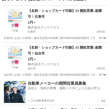
【名刺・ショップカード印刷】の 開拓営業♪副業
可！石巻市
1円～
株式会社グッドクロス
石巻市
8月4日
石巻市にお住いの皆様へ 東京五反田の印刷屋【BUSINESS名刺印刷所】です。 Wワー
宮城
石巻市
営業
スタッフ
【名刺・ショップカード印刷】の 開拓営業♪副業
可！仙台市
1円～
株式会社グッドクロス
仙台市
8月4日
仙台市にお住いの皆様へ 東京五反田の印刷屋【BUSINESS名刺印刷所】です。 Wワー
宮城
仙台市
営業
スタッフ
自動車メーカーの期間従業員募集
高収入・無料の寮費・通勤バス等によりお金が貯まり
やすい環境
トヨタ自動車株式会社
Ad