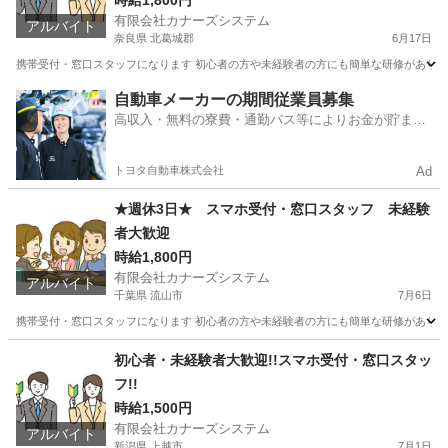
時給1,800円
有限会社カナーズシステム
アルバイト
奈良県 北葛城郡
6月17日
携帯受付・窓口スタッフになります 初心者の方や未経験者の方にも簡単な研修があります
奈良
北葛城郡
携帯ショップ
時給
自動車メーカーの期間従業員募集
高収入・無料の寮費・通勤バス等によりお金が貯まり
やすい環境
トヨタ自動車株式会社
Ad
★週休3日★ スマホ受付・窓口スタッフ 未経験
者大歓迎
時給1,800円
有限会社カナーズシステム
アルバイト
千葉県 流山市
7月6日
携帯受付・窓口スタッフになります 初心者の方や未経験者の方にも簡単な研修があります
千葉
流山市
携帯ショップ
時給
初心者・未経験者大歓迎!!スマホ受付・窓口スタッ
フ!!
時給1,500円
有限会社カナーズシステム
アルバイト
新潟県 上越市
7月1日