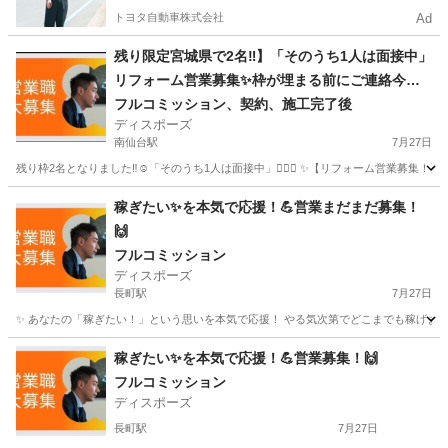
トヨタ自動車株式会社
Ad
残り限定宮城県で2名‼︎】「そのうち1人は面接中」
リフォーム営業募集✨枠が埋まる前にご連絡今す
ぐ下さい‼︎👍
フルコミッション、契約、施工完了後
ディスポーズ
南仙台駅
7月27日
残り枠2名となりました‼︎☺️「そのうち1人は面接中」🙇🏻‍♂️ ✨【リフォーム営業募集！】✨ 
宮城
仙台市
南仙台駅
営業
やる気
稼ぎたい✨を本気で応援！💪営業まだまだ募集！
🙌
フルコミッション
ディスポーズ
長町駅
7月27日
✨ あなたの「稼ぎたい！」という思いを本気で応援！ やる気次第でどこまでも稼げます！今すぐ
宮城
仙台市
長町駅
営業
やる気
稼ぎたい✨を本気で応援！💪営業募集！🙌
フルコミッション
ディスポーズ
長町駅
7月27日