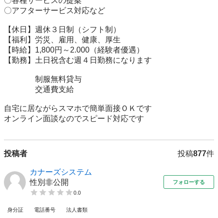
〇各種サービスの提案

〇アフターサービス対応など

【休日】週休３日制（シフト制）

【福利】労災、雇用、健康、厚生

【時給】1,800円～2.000（経験者優遇）

【勤務】土日祝含む週４日勤務になります

　　　　制服無料貸与

　　　　交通費支給

自宅に居ながらスマホで簡単面接ＯＫです

オンライン面談なのでスピード対応です
投稿者
投稿
877
件
カナーズシステム
性別非公開
フォローする
0.0
身分証
電話番号
法人書類