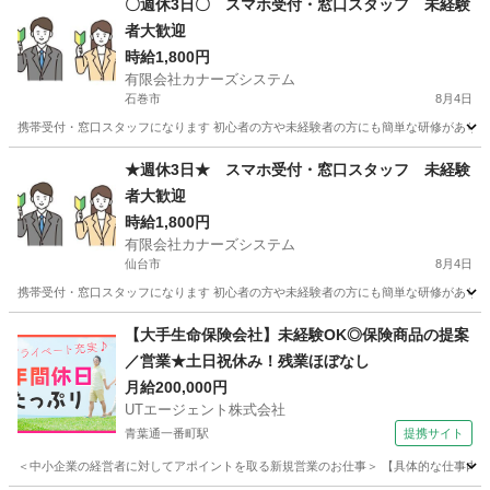
〇週休3日〇 スマホ受付・窓口スタッフ 未経験
者大歓迎
時給1,800円
有限会社カナーズシステム
石巻市
8月4日
携帯受付・窓口スタッフになります 初心者の方や未経験者の方にも簡単な研修があります
宮城
石巻市
携帯ショップ
スタッフ
★週休3日★ スマホ受付・窓口スタッフ 未経験
者大歓迎
時給1,800円
有限会社カナーズシステム
仙台市
8月4日
携帯受付・窓口スタッフになります 初心者の方や未経験者の方にも簡単な研修があります
宮城
仙台市
携帯ショップ
スタッフ
【大手生命保険会社】未経験OK◎保険商品の提案
／営業★土日祝休み！残業ほぼなし
月給200,000円
UTエージェント株式会社
青葉通一番町駅
提携サイト
＜中小企業の経営者に対してアポイントを取る新規営業のお仕事＞ 【具体的な仕事内容】 