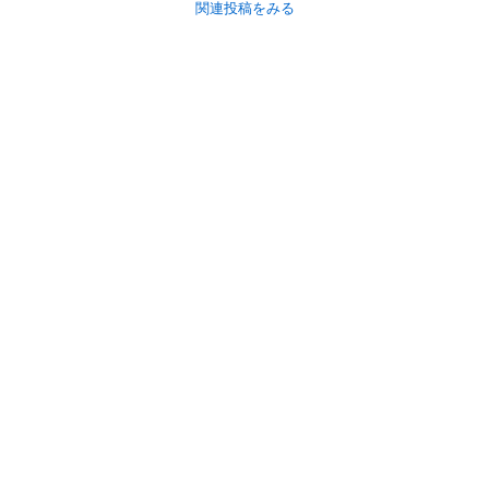
関連投稿をみる
初めての方へ
利用規約
プライバシーポリシー
プライバシー・ステートメント
健全化に資する運用方針
お問い合わせ
運営会社
サイトマップ
ご利用ガイド
フリーワードで探す
PC版で表示
都道府県選択
特定商取引法の表示
利用者情報の外部送信について
© 2011-
2026
Jmty, Inc.