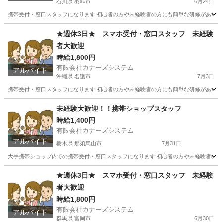
石川県 羽咋市
6月24日
携帯受付・窓口スタッフになります 初心者の方や未経験者の方にも簡単な研修があります
石川
羽咋市
携帯ショップ
スタッフ
★週休3日★ スマホ受付・窓口スタッフ 未経験
者大歓迎
時給1,800円
有限会社カナーズシステム
アルバイト
沖縄県 名護市
7月3日
携帯受付・窓口スタッフになります 初心者の方や未経験者の方にも簡単な研修があります
沖縄
名護市
携帯ショップ
スタッフ
未経験大歓迎！！携帯ショップスタッフ
時給1,400円
有限会社カナーズシステム
アルバイト
栃木県 那須烏山市
7月31日
大手携帯ショップ内での携帯受付・窓口スタッフになります 初心者の方や未経験者の方に
栃木
那須烏山市
携帯ショップ
スタッフ
★週休3日★ スマホ受付・窓口スタッフ 未経験
者大歓迎
時給1,800円
有限会社カナーズシステム
アルバイト
群馬県 富岡市
6月30日