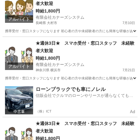
者大歓迎
時給1,800円
有限会社カナーズシステム
アルバイト
長崎県 大村市
7月10日
携帯受付・窓口スタッフになります 初心者の方や未経験者の方にも簡単な研修があります
長崎
大村市
携帯ショップ
時給
★週休3日★ スマホ受付・窓口スタッフ 未経験
者大歓迎
時給1,800円
有限会社カナーズシステム
アルバイト
神奈川県 横浜市
7月21日
携帯受付・窓口スタッフになります 初心者の方や未経験者の方にも簡単な研修があります
神奈川
横浜市
携帯ショップ
スタッフ
ローンブラックでも車にノレル
信販会社でクルマのローンやリースが通らなくてもク
ルマをご利用いただけるサービスがあります！
（株）ICT
Ad
★週休3日★ スマホ受付・窓口スタッフ 未経験
者大歓迎
時給1,800円