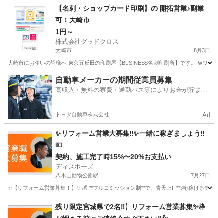
宮城
仙台市
青葉通一番町駅
営業
【名刺・ショップカード印刷】の 開拓営業♪副業
可！大崎市
1円～
株式会社グッドクロス
大崎市
8月3日
大崎市にお住いの皆様へ 東京五反田の印刷屋【BUSINESS名刺印刷所】です。 Wワー
宮城
大崎市
営業
スタッフ
自動車メーカーの期間従業員募集
高収入・無料の寮費・通勤バス等によりお金が貯まり
やすい環境
トヨタ自動車株式会社
Ad
✨リフォーム営業大募集‼︎✨一緒に稼ぎましょう‼︎
💵
契約、施工完了時15%〜20%お支払い
ディスポーズ
八木山動物公園駅
7月27日
✨【リフォーム営業募集！】✨ 💰 **フルコミッション制**で、青天上!! **3桁稼げるチャンス
宮城
仙台市
八木山動物公園駅
営業
残り限定宮城県で2名‼︎】リフォーム営業募集✨枠