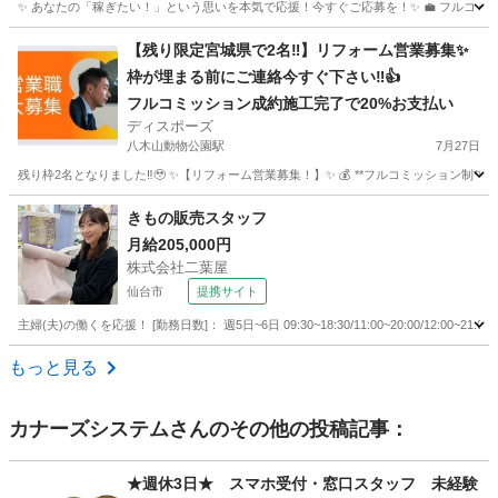
✨ あなたの「稼ぎたい！」という思いを本気で応援！今すぐご応募を！✨ 💼 フルコミッション制
宮城
仙台市
長町駅
営業
やる気
【残り限定宮城県で2名‼︎】リフォーム営業募集✨
枠が埋まる前にご連絡今すぐ下さい‼︎👍
フルコミッション成約施工完了で20%お支払い
ディスポーズ
八木山動物公園駅
7月27日
残り枠2名となりました‼︎🥹 ✨【リフォーム営業募集！】✨ 💰 **フルコミッション制**で、
宮城
仙台市
八木山動物公園駅
営業
やる気
きもの販売スタッフ
月給205,000円
株式会社二葉屋
仙台市
提携サイト
主婦(夫)の働くを応援！ [勤務日数]： 週5日~6日 09:30~18:30/11:00~20:00/12:00
宮城
仙台市
アパレル
もっと見る
カナーズシステム
さんのその他の投稿記事：
★週休3日★ スマホ受付・窓口スタッフ 未経験