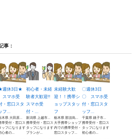
記事：
★週休3日★
初心者・未経
未経験大歓
〇週休3日
スマホ受
験者大歓迎!!
迎！！携帯シ
〇 スマホ受
付・窓口スタ
スマホ受
ョップスタッ
付・窓口スタ
ッフ...
付・...
フ
ッフ...
栃木県 大田原...
新潟県 上越市...
栃木県 那須烏...
千葉県 銚子市...
携帯受付・窓口ス
携帯受付・窓口ス
大手携帯ショップ
携帯受付・窓口ス
タッフになります
タッフになります
内での携帯受付・
タッフになります
初心者の...
プランが...
窓口スタッフ...
初心者の...