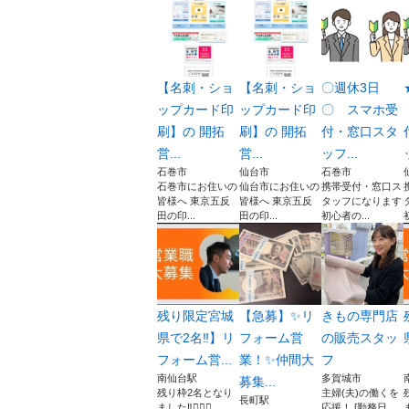
【名刺・ショ
【名刺・ショ
〇週休3日
ップカード印
ップカード印
〇 スマホ受
刷】の 開拓
刷】の 開拓
付・窓口スタ
営...
営...
ッフ...
石巻市
仙台市
石巻市
石巻市にお住いの
仙台市にお住いの
携帯受付・窓口ス
皆様へ 東京五反
皆様へ 東京五反
タッフになります
田の印...
田の印...
初心者の...
残り限定宮城
【急募】✨リ
きもの専門店
県で2名‼︎】リ
フォーム営
の販売スタッ
フォーム営...
業！✨仲間大
フ
南仙台駅
多賀城市
募集...
残り枠2名となり
主婦(夫)の働くを
長町駅
ました‼︎🙇🏻‍♂️ ...
応援！ [勤務日