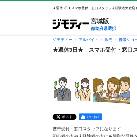
宮城
版
都道府県選択
ジモティー
アルバイト
販売
携帯ショ
★週休3日★ スマホ受付・窓口
ポスト
いいね！
携帯受付・窓口スタッフになります

初心者の方や未経験者の方にも簡単な研修があ