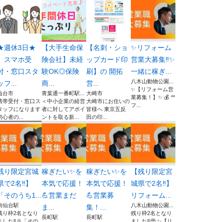
★週休3日★
【大手生命保
【名刺・ショ
✨リフォーム
スマホ受
険会社】未経
ップカード印
営業大募集‼︎✨
付・窓口スタ
験OK◎保険
刷】の 開拓
一緒に稼ぎ...
八木山動物公園...
ッフ...
商...
営...
✨【リフォーム営
仙台市
青葉通一番町駅...
大崎市
業募集！】✨ 💰 **
携帯受付・窓口ス
＜中小企業の経営
大崎市にお住いの
フ...
タッフになります
者に対してアポイ
皆様へ 東京五反
初心者の...
ントを取る新...
田の印...
残り限定宮城
稼ぎたい✨を
稼ぎたい✨を
【残り限定宮
県で2名‼︎】
本気で応援！
本気で応援！
城県で2名‼︎】
「そのうち1...
💪営業まだ
💪営業募
リフォーム...
南仙台駅
八木山動物公園...
ま...
集！...
残り枠2名となり
残り枠2名となり
長町駅
長町駅
ました‼︎☺️「その
ました‼︎🥹 ✨【リ