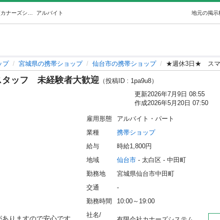
★週休3日★スマホ受付・窓口スタッフ未経験者大歓迎 (カナーズシステム) 仙台の携帯ショップの無料求人広告・アルバイト・バイト募集情報｜ジモティー
アルバイト
地元の掲示
ップ
宮城県の携帯ショップ
仙台市の携帯ショップ
★週休3日★ ス
スタッフ 未経験者大歓迎
（投稿ID : 1pa9u8）
更新
2026年7月9日 08:55
作成
2026年5月20日 07:50
雇用形態
アルバイト・パート
業種
携帯ショップ
給与
時給1,800円
地域
仙台市
 - 太白区
 - 中田町
勤務地
宮城県仙台市中田町
交通
-
勤務時間
10:00～19:00
社名/
りますので安心です

有限会社カナーズシステム