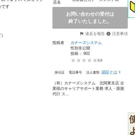
店名


お問い合わせの受付は
終了いたしました。
違反を報告
注意事項


投稿者
カナーズシステム
性別非公開
投稿： 
902
0.0
認証とは
身分証
電話番号
法人書類
（有）カナーズシステム 北関東支店 企
業様のキャリアサポート業務 求人・面接
代行 ス...