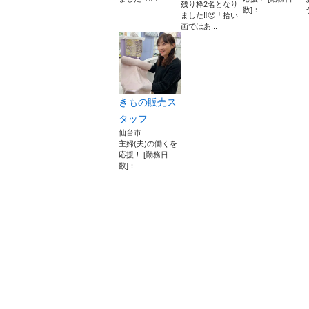
残り枠2名となり
数]： ...
ました‼︎🥹「拾い
画ではあ...
きもの販売ス
タッフ
仙台市
主婦(夫)の働くを
応援！ [勤務日
数]： ...