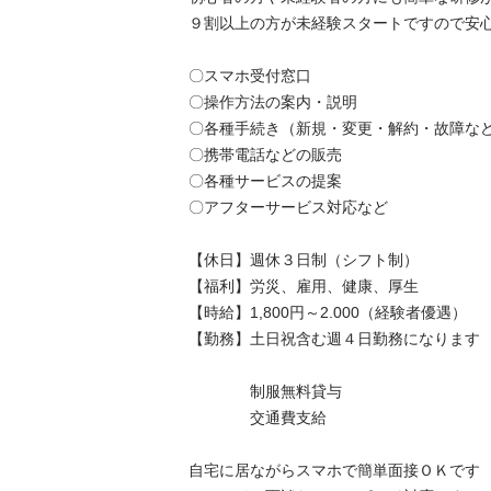
９割以上の方が未経験スタートですので安心です
〇スマホ受付窓口

〇操作方法の案内・説明

〇各種手続き（新規・変更・解約・故障など）
〇携帯電話などの販売

〇各種サービスの提案

〇アフターサービス対応など

【休日】週休３日制（シフト制）

【福利】労災、雇用、健康、厚生

【時給】1,800円～2.000（経験者優遇）

【勤務】土日祝含む週４日勤務になります

　　　　制服無料貸与

　　　　交通費支給

自宅に居ながらスマホで簡単面接ＯＫです
