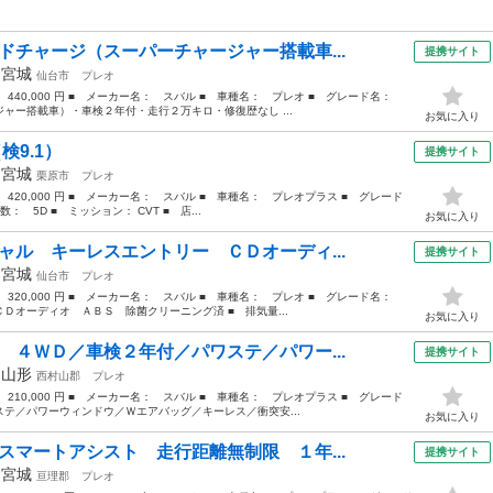
ドチャージ（スーパーチャージャー搭載車...
提携サイト
年
宮城
仙台市
プレオ
： 440,000 円 ■ メーカー名： スバル ■ 車種名： プレオ ■ グレード名：
ャー搭載車）・車検２年付・走行２万キロ・修復歴なし ...
お気に入り
検9.1）
提携サイト
年
宮城
栗原市
プレオ
 420,000 円 ■ メーカー名： スバル ■ 車種名： プレオプラス ■ グレード
： 5D ■ ミッション： CVT ■ 店...
お気に入り
ャル キーレスエントリー ＣＤオーディ...
提携サイト
年
宮城
仙台市
プレオ
： 320,000 円 ■ メーカー名： スバル ■ 車種名： プレオ ■ グレード名：
Ｄオーディオ ＡＢＳ 除菌クリーニング済 ■ 排気量...
お気に入り
 ４ＷＤ／車検２年付／パワステ／パワー...
提携サイト
年
山形
西村山郡
プレオ
 210,000 円 ■ メーカー名： スバル ■ 車種名： プレオプラス ■ グレード
テ／パワーウィンドウ／Ｗエアバッグ／キーレス／衝突安...
お気に入り
スマートアシスト 走行距離無制限 １年...
提携サイト
年
宮城
亘理郡
プレオ