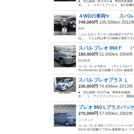
■ 支払総額: 39.8万円 ■ 車両本体価
名： Ｌ スマートアシスト 走行距離無制
４WDの車両✨ スバル
749,000円
105,500km 2011
車両
こんにちは☆ オトロン仙台南店です(^^
ね…。 そんな時は車での移動が便利です🤗
スバル プレオ 660 F 
180,000円
51,000km 2004
軽自動車
スバル プレオ 660 F （ライトブルー） 
年):2004(H16) 走行距離:5.1万km 修復
スバル プレオプラス Ｌ 
230,000円
74,694km 2013
■ 支払総額: 28万円 ■ 車両本体価格：
名： Ｌ アイドリングストップ 電動格
プレオ 660 Lプラスパッ
270,000円
57,000km 2002
ジェネシス
スバル プレオ 660 LプラスパッケージII
(H14) 走行距離:5.7万km 修復歴:あり リ