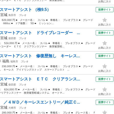
コーダー ＥＴＣ クリアランスソナー 衝突被害軽...
お気に入り
スマートアシスト （検9.5）
提携サイト
年
宮城
角田市
プレオ
 620,000 円 ■ メーカー名： スバル ■ 車種名： プレオプラス ■ グレード
60cc ■ ドア枚数： 5D ■ ミッション...
お気に入り
スマートアシスト ドライブレコーダー ...
提携サイト
年
宮城
柴田郡
プレオ
格： 524,000 円 ■ メーカー名： スバル ■ 車種名： プレオプラス ■ グレード
コーダー ＥＴＣ クリアランスソナー 衝突被害軽...
お気に入り
スマートアシスト 修復歴無し キーレス...
提携サイト
6年
福島
福島市
プレオ
 230,000 円 ■ メーカー名： スバル ■ 車種名： プレオプラス ■ グレード
 キーレス アイドリングストップ スマートアシスト ...
お気に入り
スマートアシスト ＥＴＣ クリアランス...
提携サイト
年
宮城
柴田郡
プレオ
格： 624,000 円 ■ メーカー名： スバル ■ 車種名： プレオプラス ■ グレード
リアランスソナー 衝突被害軽減システム オートマ...
お気に入り
 ／４ＷＤ／キーレスエントリー／純正Ｃ...
提携サイト
年
宮城
大崎市
プレオ
 280,000 円 ■ メーカー名： スバル ■ 車種名： プレオ ■ グレード名： Ｆ