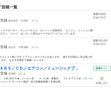
了投稿一覧
更新5月9日
作成4月9日
年
宮城
東松島市
矢本駅
プレオ
ド、ディスクローター、エンジンオイル、エレメント交換済み。 エンジン、ミッション調
ダウン。 ルーフ、ボンネット部分がクリヤがブツブツなっています...
更新3月12日
作成3月9日
年
宮城
仙台市
中野栄駅
プレオ
でコミコミ車にです リアフェンダーにサビがあります。 値引き分割払い等は受け付
します。 なお今月限定で掲載いたします。
ＡＢＳ／ＣＤ／エアコン／ミュージックプ...
提携サイト
年
宮城
亘理郡
プレオ
格： 238,000 円 ■ メーカー名： スバル ■ 車種名： プレオプラス ■ グレード
ージックプレイヤー接続 走行距離無制限１年保証車...
お気に入り