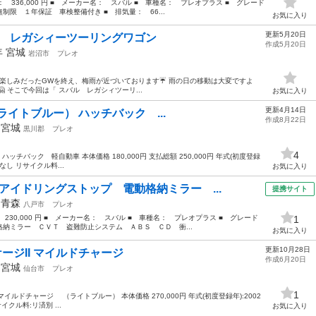
格： 336,000 円 ■ メーカー名： スバル ■ 車種名： プレオプラス ■ グレード
限 １年保証 車検整備付き ■ 排気量： 66...
お気に入り
更新5月20日
 レガシィーツーリングワゴン
作成5月20日
年
宮城
岩沼市
プレオ
)/ 楽しみだったGWを終え、梅雨が近づいております☔ 雨の日の移動は大変ですよ
 そこで今回は「 スバル レガシィツーリ...
お気に入り
更新4月14日
（ライトブルー） ハッチバック ...
作成8月22日
年
宮城
黒川郡
プレオ
4
ハッチバック 軽自動車 本体価格 180,000円 支払総額 250,000円 年式(初度登録
歴:なし リサイクル料...
お気に入り
アイドリングストップ 電動格納ミラー ...
提携サイト
年
青森
八戸市
プレオ
 230,000 円 ■ メーカー名： スバル ■ 車種名： プレオプラス ■ グレード
1
納ミラー ＣＶＴ 盗難防止システム ＡＢＳ ＣＤ 衝...
お気に入り
更新10月28日
ケージII マイルドチャージ
作成6月20日
年
宮城
仙台市
プレオ
1
 マイルドチャージ （ライトブルー） 本体価格 270,000円 年式(初度登録年):2002
サイクル料:リ済別 ...
お気に入り