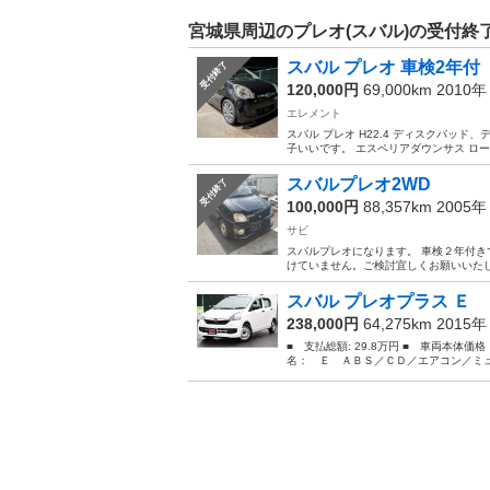
宮城県周辺のプレオ(スバル)の受付終
スバル プレオ 車検2年付
受付終了
120,000円
69,000km 2010
エレメント
スバル プレオ H22.4 ディスクパッ
子いいです。 エスペリアダウンサス ロー
スバルプレオ2WD
受付終了
100,000円
88,357km 2005
サビ
スバルプレオになります。 車検２年付き
けていません。ご検討宜しくお願いいた
スバル プレオプラス Ｅ 
238,000円
64,275km 2015
■ 支払総額: 29.8万円 ■ 車両本体価
名： Ｅ ＡＢＳ／ＣＤ／エアコン／ミュ