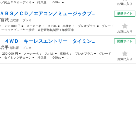
正ＣＤオーディオ ■ 排気量： 660cc ■...
お気に入り
ＡＢＳ／ＣＤ／エアコン／ミュージックプ...
提携サイト
年
宮城
亘理郡
プレオ
格： 238,000 円 ■ メーカー名： スバル ■ 車種名： プレオプラス ■ グレード
ージックプレイヤー接続 走行距離無制限１年保証車...
お気に入り
 ４ＷＤ キーレスエントリー タイミン...
提携サイト
年
岩手
紫波郡
プレオ
 250,000 円 ■ メーカー名： スバル ■ 車種名： プレオプラス ■ グレード
イミングチェーン ■ 排気量： 660cc ■ ...
お気に入り