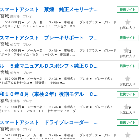
スマートアシスト 禁煙 純正メモリーナ...
提携サイト
年
宮城
柴田郡
プレオ
格： 551,000 円 ■ メーカー名： スバル ■ 車種名： プレオプラス ■ グレード
メモリーナビ Ｂｌｕｅｔｏｏｔｈ フルセグ ＤＶ...
お気に入り
スマートアシスト ブレーキサポート フ...
提携サイト
年
宮城
仙台市
プレオ
格： 448,000 円 ■ メーカー名： スバル ■ 車種名： プレオプラス ■ グレード
1
ポート フルタイム４ＷＤ キーレス ■ 排気量：...
お気に入り
ル ５速マニュアルＤスポシフト純正ＣＤ...
提携サイト
年
宮城
仙台市
プレオ
格： 559,000 円 ■ メーカー名： スバル ■ 車種名： プレオ ■ グレード名：
正ＣＤ社外タコ ■ 排気量： 660cc ■...
お気に入り
和１０年８月（車検２年）後期モデル Ｃ...
提携サイト
年
福島
安達郡
プレオ
格： 120,000 円 ■ メーカー名： スバル ■ 車種名： プレオ ■ グレード名：
6
モデル ＣＶＴ ２ＷＤ ＦＦ 社外オーディオ ダ...
お気に入り
スマートアシスト ドライブレコーダー ...
提携サイト
年
宮城
柴田郡
プレオ
格： 524,000 円 ■ メーカー名： スバル ■ 車種名： プレオプラス ■ グレード