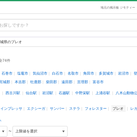
地元の掲示板 ジモティー
城県のプレオ
全74件
石巻市
塩竈市
気仙沼市
白石市
名取市
角田市
多賀城市
岩沼市
宮城郡
本吉郡
牡鹿郡
柴田郡
遠田郡
亘理郡
富谷市
西古川駅
仙台駅
岩沼駅
石越駅
中野栄駅
上涌谷駅
八木山動物
インプレッサ
エクシーガ
サンバー
ステラ
フォレスター
プレオ
レ
人
~