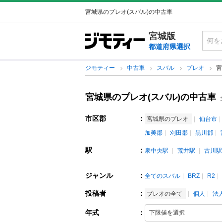
宮城県のプレオ(スバル)の中古車
宮城版
都道府県選択
ジモティー
中古車
スバル
プレオ
宮
宮城県のプレオ(スバル)の中古車
市区郡
：
宮城県のプレオ
仙台市
加美郡
刈田郡
黒川郡
駅
：
泉中央駅
荒井駅
古川駅
ジャンル
：
全てのスバル
BRZ
R2
投稿者
：
プレオの全て
個人
法
年式
：