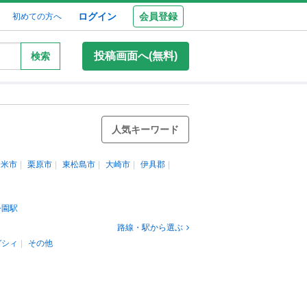
ログイン
会員登録
初めての方へ
投稿画面へ(無料)
検索
人気キーワード
登米市
栗原市
東松島市
大崎市
伊具郡
公園駅
路線・駅から選ぶ
ガシィ
その他