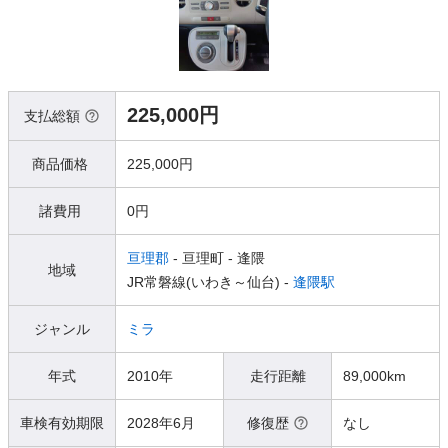
225,000円
支払総額
商品価格
225,000円
諸費用
0円
亘理郡
- 亘理町
- 逢隈
地域
JR常磐線(いわき～仙台) -
逢隈駅
ジャンル
ミラ
年式
2010年
走行距離
89,000km
車検有効期限
2028年6月
修復歴
なし