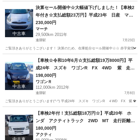
宮城
亘理郡
逢隈駅
ステップワゴン
決算セール開催中☆大幅値下げしました！【車検2
年付き☆支払総額23万円】平成23年 日産 マー
チ 12X 1200㏄ 2WD シルバー AT車 DB
230,000円
マーチ
A-K13 走行距離29,500㎞ 低走行車！
中古車
29,500km 2011年
逢隈駅
7月23日
ご覧頂きありがとうございます！ 決算のため、在庫処分セール開催中☆☆ 赤字覚悟で大幅
宮城
亘理郡
逢隈駅
マーチ
走行距離
【車検☆令和10年6月☆支払総額19万8000円】平
成24年 スズキ ワゴンR FX 4WD 紫 走行
距離112,000㎞ 車検取得しました☺即納車可能！
198,000円
ワゴンＲ
中古車
112,000km 2012年
逢隈駅
7月8日
ご覧頂きありがとうございます(^-^) 平成24年 スズキ ワゴンR ４WD FX 紫 車輌詳細写真⇒ https:/
宮城
亘理郡
逢隈駅
ワゴンＲ
【車検2年付！支払総額18万円☆】平成20年 ホ
ンダ アクティトラック 2WD MT 走行距離8
1,000㎞
180,000円
アクティ
中古車