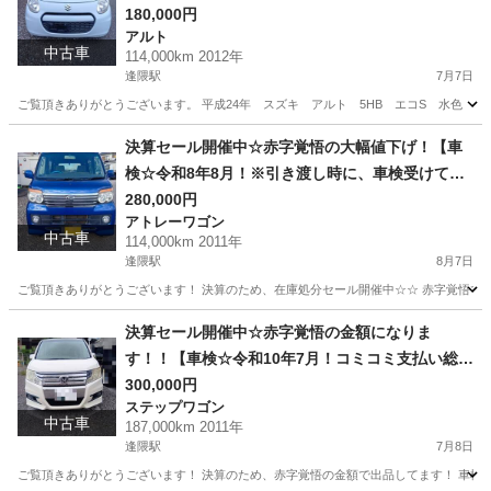
180,000円
アルト
中古車
114,000km 2012年
逢隈駅
7月7日
ご覧頂きありがとうございます。 平成24年 スズキ アルト 5HB エコS 水色 2WD 車輌詳細写真⇒ http
宮城
亘理郡
逢隈駅
アルト
水色
決算セール開催中☆赤字覚悟の大幅値下げ！【車
検☆令和8年8月！※引き渡し時に、車検受けてか
らお渡ししますので、2年付になります。支払総額
280,000円
アトレーワゴン
28万円】平成23年 ダイハツ アトレーワゴン
中古車
114,000km 2011年
4WD カスタムターボ 青 走行距離114,000
逢隈駅
8月7日
㎞ 即納車可能(^_-)-☆
ご覧頂きありがとうございます！ 決算のため、在庫処分セール開催中☆☆ 赤字覚悟で大幅
宮城
亘理郡
逢隈駅
アトレーワゴン
走行距離
決算セール開催中☆赤字覚悟の金額になりま
す！！【車検☆令和10年7月！コミコミ支払い総額
30万円！】平成23年 ホンダ ステップワゴンス
300,000円
ステップワゴン
パーダ Z 2WD 8人乗り 2000CC 両側スラ
中古車
187,000km 2011年
イドドア★ 走行距離187,000㎞ ナビ・ETC付き
逢隈駅
7月8日
★ 即納車可能☆商談成立後、乗って帰れます！
ご覧頂きありがとうございます！ 決算のため、赤字覚悟の金額で出品してます！ 車検付きで