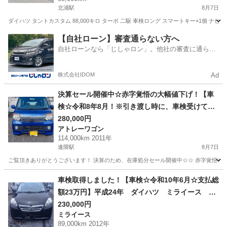
北浦駅
8月7日
ダイハツ タントカスタム 88,000キロ ターボ 二駆 車検ロング スマートキー×1個 ナビ
宮城
大崎市
北浦駅
タント
【自社ローン】審査通らない方へ
自社ローンなら「じしゃロン」。他社の審査に通らな
かった方も
株式会社IDOM
Ad
決算セール開催中☆赤字覚悟の大幅値下げ！【車
検☆令和8年8月！※引き渡し時に、車検受けてか
らお渡ししますので、2年付になります。支払総額
280,000円
アトレーワゴン
28万円】平成23年 ダイハツ アトレーワゴン
114,000km 2011年
4WD カスタムターボ 青 走行距離114,000
逢隈駅
8月7日
㎞ 即納車可能(^_-)-☆
ご覧頂きありがとうございます！ 決算のため、在庫処分セール開催中☆☆ 赤字覚悟で大幅
宮城
亘理郡
逢隈駅
アトレーワゴン
走行距離
車検取得しました！【車検☆令和10年6月☆支払総
額23万円】平成24年 ダイハツ ミライース 4
WD 黒 ETC・オーディオナビ・ドライブレコー
230,000円
ミライース
ダー 商談成立後、即納車可能(^_-)-☆
89,000km 2012年