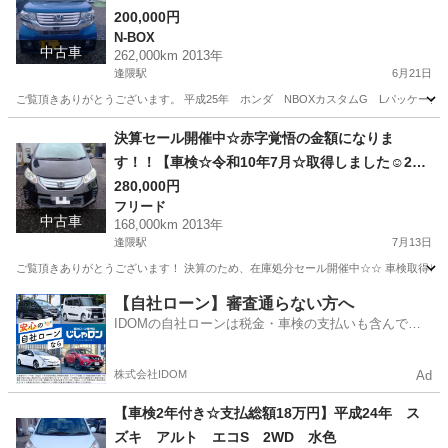
2WD 青 走行距離262,000㎞ 車検付きのた
200,000円
N-BOX
め、商談成立後、即納車可能です○
中古車
262,000km 2013年
逢隈駅
6月21日
ご覧頂きありがとうございます。 平成25年 ホンダ NBOXカスタムG Lパッケージ 青 2WD 〇車輌詳細
宮城
亘理郡
逢隈駅
N-BOX
走行距離
決算セール開催中☆赤字覚悟の金額になりま
す！！【車検☆令和10年7月☆取得しました☺2年
ついてコミコミ28万円※自動車税のみ別】平成25
280,000円
フリード
年 ホンダ フリード ハイブリット ジャスト
中古車
168,000km 2013年
セレクション ６人乗り 黒 2WD 1500㏄ 走
逢隈駅
7月13日
行距離168,000㎞ 即納車可能！商談成立後、乗っ
ご覧頂きありがとうございます！ 決算のため、在庫処分セール開催中☆☆ 車検取得した
て帰れます☆
宮城
亘理郡
逢隈駅
フリード
走行距離
【自社ローン】審査通らない方へ
IDOMの自社ローンは税金・車検の支払いも含んでい
るので毎月の支払額は一定
株式会社IDOM
Ad
【車検2年付き☆支払総額18万円】平成24年 ス
ズキ アルト エコS 2WD 水色