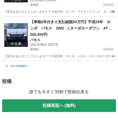
81,000km 2008年
逢隈駅
6月21日
ご覧頂きありがとうございます(^-^) 平成20年 ホンダ アクティトラック 白 2WD 5F 〇車輌詳細写真〇 
宮城
亘理郡
逢隈駅
アクティ
走行距離
【車検2年付き☆支払総額20万円】平成19年 ホ
ンダ バモス 2WD Lターボローダウン AT
車 白 ABA-HM1 走行距離154,000㎞ 社外マ
200,000円
バモス
フラー 社外AW その他メッキパーツ付き
中古車
154,000km 2007年
逢隈駅
6月21日
ご覧頂きありがとうございます(^-^) 平成19年 ホンダ バモス Lターボローダウン 2WD 白 〇車輌詳細
宮城
亘理郡
逢隈駅
バモス
走行距離
ページTOPへ
投稿
誰でも今すぐ30秒で投稿出来る
投稿画面へ (無料)