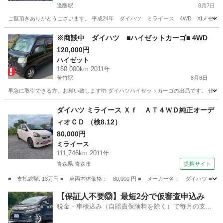
逢隈駅
8月7日
ご覧頂きありがとうございます。 平成24年 ダイハツ ミライース 4WD Xfメモリアルエディション 黒 車
宮城
亘理郡
逢隈駅
ミライース
走行距離
※商談中 ダイハツ ■ハイゼットカーゴ■ 4WD
120,000円
ハイゼット
160,000km 2011年
苦竹駅
8月6日
早急に取引できる方、お願い致します🤲 ダイハツハイゼットカーゴの出品です。 仕事で使って
宮城
仙台市
苦竹駅
ハイゼット
ダイハツ ミライース Ｘｆ ＡＴ４ＷＤ純正オーデ
ィオＣＤ （検8.12）
80,000円
ミライース
111,746km 2011年
青森県 青森市
提携サイト
■ 支払総額: 13万円 ■ 車両本体価格： 80,000 円 ■ メーカー名： ダイハツ ■
青森
青森市
ミライース
【保証人不要🙆】最短2分で仮審査申込み
税金・車検込み（自賠責保険料を除く）で毎月の支払
額は一定の自社ローン🚗