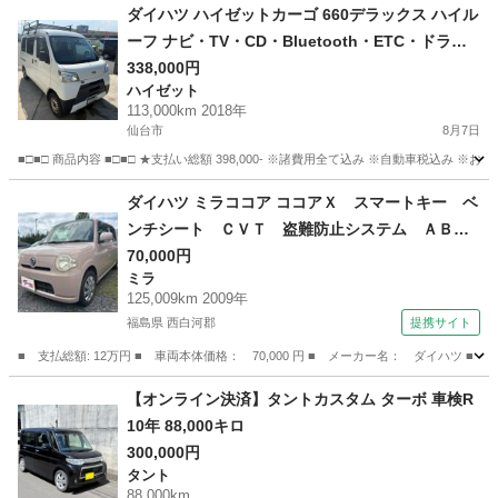
宮城
黒川郡
泉中央駅
タント
ダイハツ ハイゼットカーゴ 660デラックス ハイル
ーフ ナビ・TV・CD・Bluetooth・ETC・ドライ
ブレコーダー・パワーウィンドウ(助手席・運転
338,000円
ハイゼット
席)・キャリア付き・キーレス
113,000km 2018年
仙台市
8月7日
■□■□ 商品内容 ■□■□ ★支払い総額 398,000- ※諸費用全て込み ※自動車税込み ※お
宮城
仙台市
ハイゼット
ダイハツ ミラココア ココアＸ スマートキー ベ
ンチシート ＣＶＴ 盗難防止システム ＡＢ
Ｓ ＣＤ 衝突安全ボディ エアコン パワース
70,000円
ミラ
テアリング パワーウィンドウ （検8.10）
125,009km 2009年
福島県 西白河郡
提携サイト
■ 支払総額: 12万円 ■ 車両本体価格： 70,000 円 ■ メーカー名： ダイハ
福島
西白河郡
ミラ
【オンライン決済】タントカスタム ターボ 車検R
10年 88,000キロ
300,000円
タント
88,000km