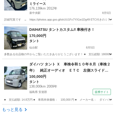
ミライース
176,139km 2012年
泉中央駅
8月5日
詳細写真です → https://photos.app.goo.gl/skUU1Fx7YX1w1Dg49
宮城
仙台市
泉中央駅
ミライース
走行距離
DAIHATSU タントカスタム‼︎ 車検付き！
170,000円
タント
仙台駅
8月5日
多数ある出品物の中からご覧いただきありがとうございます！ ■ 支払総額: 180000円 ■ 
宮城
名取市
仙台駅
タント
ダイハツ タント Ｘ 車検令和１０年８月（車検２
年） 純正オーディオ ＥＴＣ 左側スライドド
ア ２ＷＤ ＦＦ ４ＡＴ パールホワイト キ
100,000円
タント
ーフリー ベンチシート ミラクルオープンド
138,000km 2009年
ア 電動ファンモーター交換済 （なし）
福島県 安達郡
提携サイト
■ 支払総額: 14.8万円 ■ 車両本体価格： 100,000 円 ■ メーカー名： ダ
福島
安達郡
タント
もっと見る