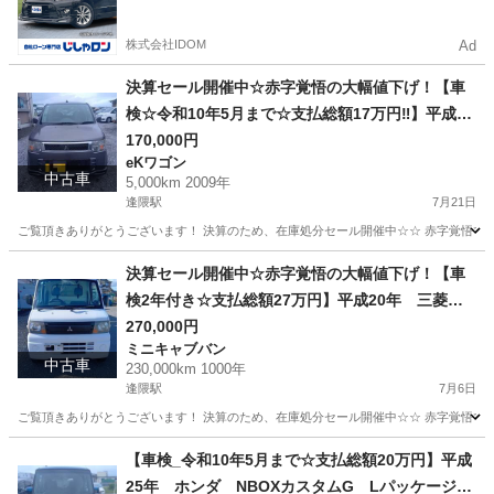
かった方も
株式会社IDOM
Ad
決算セール開催中☆赤字覚悟の大幅値下げ！【車
検☆令和10年5月まで☆支払総額17万円‼】平成21
年 三菱 ekスポーツ RS ターボ車 2WD A
170,000円
eKワゴン
T グレー 走行距離：5,000㎞（オークション仕
中古車
5,000km 2009年
入れ時メーター不明車） 左側Pスライドドア・
逢隈駅
7月21日
ターボタイマー付き 車検付きのため、商談成立
ご覧頂きありがとうございます！ 決算のため、在庫処分セール開催中☆☆ 赤字覚悟で大幅に
後、即納車可能○
宮城
亘理郡
逢隈駅
eKワゴン
走行距離
決算セール開催中☆赤字覚悟の大幅値下げ！【車
検2年付き☆支払総額27万円】平成20年 三菱
ミニキャブ冷蔵冷凍車 2WD 白 AT車 GBD-
270,000円
ミニキャブバン
U61T 走行距離230,000㎞
中古車
230,000km 1000年
逢隈駅
7月6日
ご覧頂きありがとうございます！ 決算のため、在庫処分セール開催中☆☆ 赤字覚悟で大幅に
宮城
亘理郡
逢隈駅
ミニキャブバン
走行距離
【車検_令和10年5月まで☆支払総額20万円】平成
25年 ホンダ NBOXカスタムG Lパッケージ