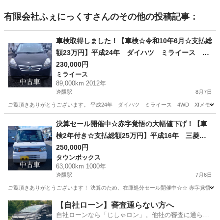
有限会社ふぇにっくす
さんのその他の投稿記事：
車検取得しました！【車検☆令和10年6月☆支払総
額23万円】平成24年 ダイハツ ミライース 4
WD 黒 ETC・オーディオナビ・ドライブレコー
230,000円
ミライース
ダー 商談成立後、即納車可能(^_-)-☆
中古車
89,000km 2012年
逢隈駅
8月7日
ご覧頂きありがとうございます。 平成24年 ダイハツ ミライース 4WD Xfメモリアルエディション 黒 車
宮城
亘理郡
逢隈駅
ミライース
走行距離
決算セール開催中☆赤字覚悟の大幅値下げ！【車
検2年付き☆支払総額25万円】平成16年 三菱
タウンボックス 車いす移動車 ２WD AT車 T
250,000円
タウンボックス
A-U61W改 走行距離63,000㎞
中古車
63,000km 1000年
逢隈駅
7月6日
ご覧頂きありがとうございます！ 決算のため、在庫処分セール開催中☆☆ 赤字覚悟で大幅
宮城
亘理郡
逢隈駅
タウンボックス
走行距離
【自社ローン】審査通らない方へ
自社ローンなら「じしゃロン」。他社の審査に通らな