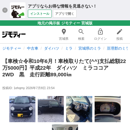
アプリならお得な情報を見逃さない！
インストール
アプリで開く
地元の掲示板 ジモティー 宮城版
宮城県
検索
ログイン
投稿
ジモティー
中古車
ダイハツ
ミラ
宮城県のミラ
亘理郡のミラ
【車検☆令和10年6月！車検取りたて(^^)支払総額22
万5000円】平成22年 ダイハツ ミラココア
2WD 黒 走行距離89,000㎞
投稿ID: 1ehqmy
2026年7月8日 23:54