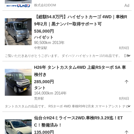
株式会社IDOM
Ad
【総額54.8万円】ハイゼットカーゴ 4WD｜車検R
9年2月｜黒ナンバー取得サポート可
536,000円
ハイゼット
90,500km 2013年
中野栄駅
8月6日
ご覧いただきありがとうございます。 ダイハツ ハイゼットカーゴの出品です。 【車両情報】 ・
宮城
多賀城市
中野栄駅
ハイゼット
H26年 タントカスタム4WD 上級RSターボ SA 車
検付き
285,000円
タント
164,000km 2014年
荒井駅
8月6日
タントカスタムの出品です。 RSターボ 4WD 車検R9年2月末 スマートアシスト ナビ
宮城
仙台市
荒井駅
タント
仙台☆H24ミライース2WD.車検R9.3.29迄！ET
C！整備済み！
135,000円