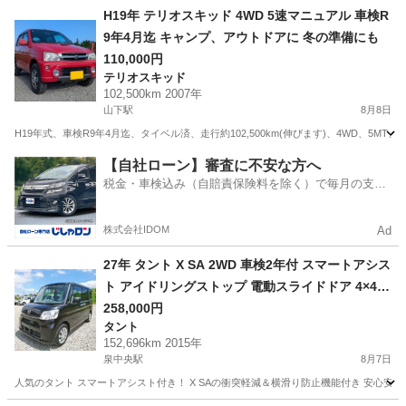
宮城
加美郡
ムーヴ
H19年 テリオスキッド 4WD 5速マニュアル 車検R
9年4月迄 キャンプ、アウトドアに 冬の準備にも
110,000円
テリオスキッド
102,500km 2007年
山下駅
8月8日
H19年式、車検R9年4月迄、タイベル済、走行約102,500km(伸びます)、4WD、5
宮城
亘理郡
山下駅
テリオスキッド
預かり金
【自社ローン】審査に不安な方へ
税金・車検込み（自賠責保険料を除く）で毎月の支払
額は一定の自社ローン🚗
株式会社IDOM
Ad
27年 タント X SA 2WD 車検2年付 スマートアシス
ト アイドリングストップ 電動スライドドア 4×4フ
ルセグナビ ETC スマートキー
258,000円
タント
152,696km 2015年
泉中央駅
8月7日
人気のタント スマートアシスト付き！ X SAの衝突軽減＆横滑り防止機能付き 安心安全！