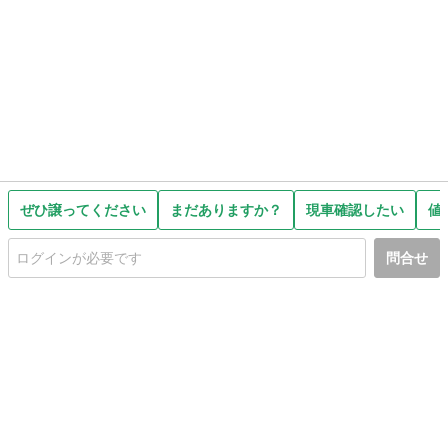
ぜひ譲ってください
まだありますか？
現車確認したい
値
問合せ
初めての方へ
利用規約
プライバシーポリシー
プライバシー・ステートメント
健全化に資する運用方針
お問い合わせ
運営会社
サイトマップ