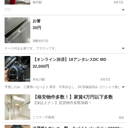
相可駅
8月7日
♡♡
三重
松阪市
相可駅
その他
お箸
30円
津駅
8月7日
ケース付きお箸です。ブラウンです。
三重
津市
津駅
その他
【オンライン決済】18アンタレスDC MD
32,000円
丹生川駅
8月7日
手渡しのみ 三重県いなべより 異音 不具合なし DC音確認済み ゴリシャリ無し ク
三重
いなべ市
丹生川駅
その他
アンタレス
【格安物件多数！】家賃4万円以下多数
【保証人ナシ】賃貸物件多数掲載！
ニフティ不動産
Ad