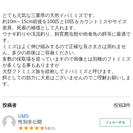
とても元気な三重県の天然ドバミミズです。

約10m～15cm前後を100匹と10匹をカウントミスやサイズ
差異、死着の補償として入れます。

ウナギ釣りや渓流釣り、飼育爬虫類や肉食魚の餌等に最適で
す。

ミミズはよく伸び縮みするので正確な長さ太さは測れませ
ん。多少の前後はご容赦ください。

多数の採取場を巡っていますので画像とは別種のフトミミズ
が多くなる事もありますが

大型フトミミズ族を総称してドバミミズと呼びます。

餌としての効力に大差はございませんのでご理解お願いしま
す。
投稿者
投稿
3
件
UMS
性別非公開
フォローする
5.0
(
22
)