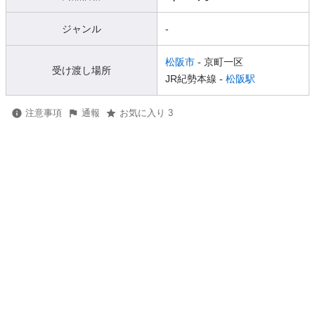
ジャンル
-
松阪市
- 京町一区
受け渡し場所
JR紀勢本線 -
松阪駅
注意事項
通報
お気に入り 3