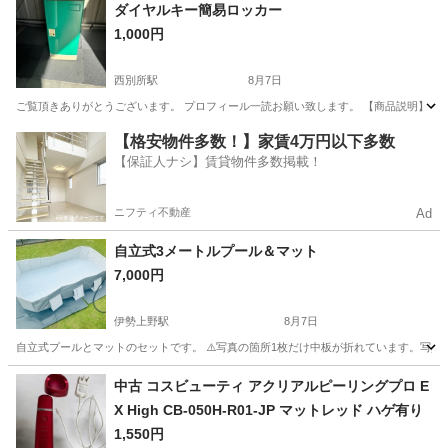
三重
桑名市
西別所駅
その他
蚊帳
ダイヤルキー簡易ロッカー
1,000円
西別所駅
8月7日
ご覧頂きありがとうございます。 プロフィール一読お願い致します。 【商品説明】 ■仕様
三重
桑名市
西別所駅
その他
【格安物件多数！】家賃4万円以下多数
【保証人ナシ】賃貸物件多数掲載！
ニフティ不動産
Ad
自立式3メートルプール＆マット
7,000円
伊勢上野駅
8月7日
自立式プールとマットのセットです。 ⚠️写真の箇所1枚だけ中板が折れています。写真
三重
津市
伊勢上野駅
その他
プール
中古 コスビューティ アクリアルピーリングプロ E
X High CB-050H-R01-JP マットレッド ハゲ有り
1,550円