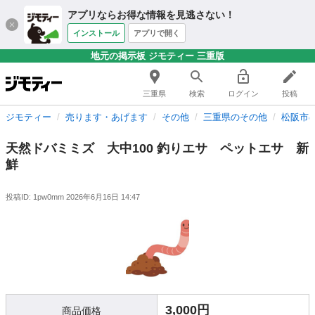
アプリならお得な情報を見逃さない！
インストール
アプリで開く
地元の掲示板 ジモティー 三重版
三重県
検索
ログイン
投稿
ジモティー
売ります・あげます
その他
三重県のその他
松阪市
天然ドバミミズ 大中100 釣りエサ ペットエサ 新
鮮
投稿ID: 1pw0mm
2026年6月16日 14:47
3,000円
商品価格