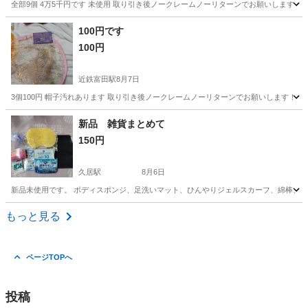
全部9個 4万5千円です 未使用 取り引き後ノークレームノーリターンでお願いします！
三重
三重郡
近鉄富田駅
その他
場所
100円です
100円
近鉄富田駅
8月7日
3個100円 帽子汚れあります 取り引き後ノークレームノーリターンでお願いします！ 
三重
三重郡
近鉄富田駅
その他
場所
新品 雑貨まとめて
150円
久居駅
8月6日
新品未使用です。 ボディスポンジ、足洗いマット、ひんやりジェルスカーフ、綿棒、フ
三重
津市
久居駅
その他
バラ
もっと見る
ページTOPへ
投稿