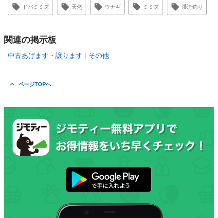
ドバミミズ
天然
ウナギ
ミミズ
渓流釣り
関連の掲示板
中古あげます・譲ります
その他
ページTOPへ