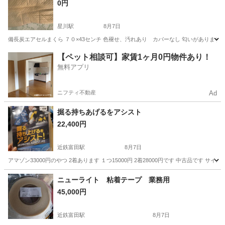
0円
星川駅
8月7日
備長炭エアセルまくら ７０×43センチ 色褪せ、汚れあり カバーなし 匂いがあります。
三重
桑名市
星川駅
その他
備長炭
【ペット相談可】家賃1ヶ月0円物件あり！
無料アプリ
ニフティ不動産
Ad
掘る持ちあげるをアシスト
22,400円
近鉄富田駅
8月7日
アマゾン33000円のやつ 2着あります １つ15000円 2着28000円です 中古品です
三重
四日市市
近鉄富田駅
その他
アマゾン
ニューライト 粘着テープ 業務用
45,000円
近鉄富田駅
8月7日