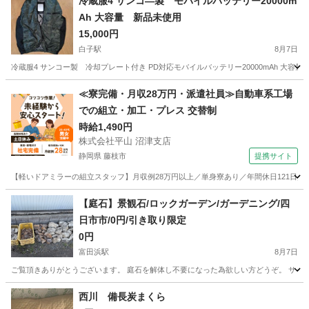
冷蔵服4 サンコ―製 モバイルバッテリー20000m
Ah 大容量 新品未使用
15,000円
白子駅
8月7日
冷蔵服4 サンコー製 冷却プレート付き PD対応モバイルバッテリー20000mAh 大容
三重
鈴鹿市
白子駅
その他
≪寮完備・月収28万円・派遣社員≫自動車系工場
での組立・加工・プレス 交替制
時給1,490円
株式会社平山 沼津支店
静岡県 藤枝市
提携サイト
【軽いドアミラーの組立スタッフ】月収例28万円以上／単身寮あり／年間休日121日／
静岡
藤枝市
その他
【庭石】景観石/ロックガーデン/ガーデニング/四
日市市/0円/引き取り限定
0円
富田浜駅
8月7日
ご覧頂きありがとうございます。 庭石を解体し不要になった為欲しい方どうぞ。 サイズ
三重
四日市市
富田浜駅
その他
西川 備長炭まくら