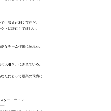
で、替えが利く存在だ。

トに評価してほしい。

なチーム作業に疲れた。

天引き』にされている。

あなたにとって最高の環境に


タートライン


