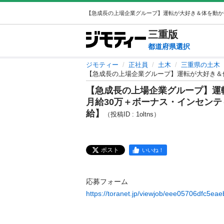
三重
版
都道府県選択
ジモティー
正社員
土木
三重県の土木
【急成長の上場企業グループ】運転が大好き＆
【急成長の上場企業グループ】運
月給30万＋ボーナス・インセン
給】
（投稿ID : 1oltns）
ポスト
いいね！
https://toranet.jp/viewjob/eee05706dfc5eae