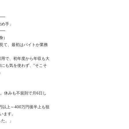


手」



）

を見て、最初はバイトか業務
雇用で、初年度から年収も大
にも気を使わず、”そこそ

ち。休みも不規則で月6日し
円以上～400万円後半上も狙
ます。

」
