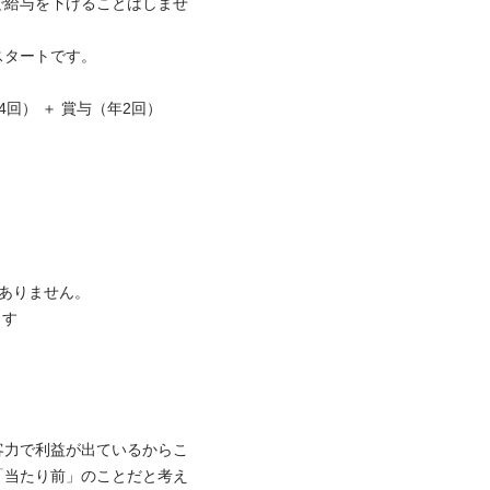
で給与を下げることはしませ
ートです。

回） ＋ 賞与（年2回）

りません。



客力で利益が出ているからこ
「当たり前」のことだと考え