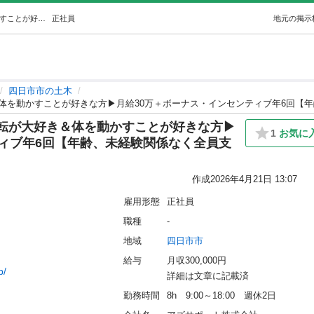
【急成長の上場企業グループ】運転が大好き＆体を動かすことが好きな方▶月給30万＋ボーナス・インセンティブ年6回【年齢、未経験関係なく全員支給】 (アズサポート株式会社) 四日市の土木の正社員の求人情報 アズサポート株式会社｜ジモティー
正社員
地元の掲示
四日市市の土木
体を動かすことが好きな方▶月給30万＋ボーナス・インセンティブ年6回【
転が大好き＆体を動かすことが好きな方▶
1
お気に
ティブ年6回【年齢、未経験関係なく全員支
作成
2026年4月21日 13:07
雇用形態
正社員
職種
-
地域
四日市市
給与
月収300,000円
b/
詳細は文章に記載済
勤務時間
8h　9:00～18:00　週休2日