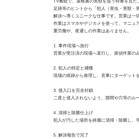
TV番組で、屋根裏の害獣を追う特番を見たこ
足跡等のヒントから「犯人（害虫・害獣・害鳥
解決へ導くユニークな仕事です。営業は一切不
作業はスマホやデジカメを使って、マニュアル
重労働や、夜通しの作業はありません。

1. 事件現場へ急行

営業が受注済の現場へ直行し、探偵作業のみに
2. 犯人の特定と捕獲

現場の痕跡から推理し、見事にターゲットを捕
3. 侵入口を完全封鎖

二度と侵入されないよう、隙間や穴等のルート
4. 清掃と除菌仕上げ

犯人が汚した場所を綺麗に清掃・除菌し、平和
5. 解決報告で完了
