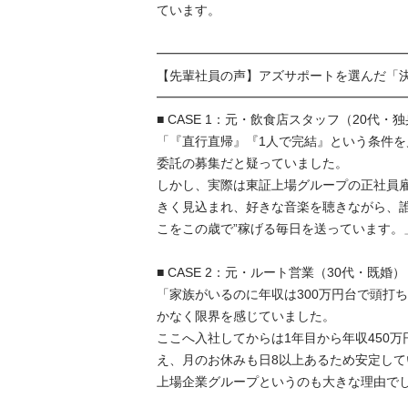
ています。

━━━━━━━━━━━━━━━━━━━━━
【先輩社員の声】アズサポートを選んだ「決め
━━━━━━━━━━━━━━━━━━━━━
■ CASE 1：元・飲食店スタッフ（20代・独身
「『直行直帰』『1人で完結』という条件
委託の募集だと疑っていました。

しかし、実際は東証上場グループの正社員
きく見込まれ、好きな音楽を聴きながら、誰
こをこの歳で”稼げる毎日を送っています。」

■ CASE 2：元・ルート営業（30代・既婚）

「家族がいるのに年収は300万円台で頭打
かなく限界を感じていました。

ここへ入社してからは1年目から年収450万
え、月のお休みも日8以上あるため安定してい
上場企業グループというのも大きな理由でした。