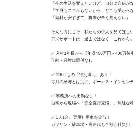
「今の生活を変えたいけど、自分に自信がない
「学歴もスキルもないから、どこも受からない
「給料が安すぎて、将来が全く見えない」

そんな方にこそ、私たちの求人を見てほしいで
アズサポートは、過去ではなく「これから」を
✅ 入社1年目から【年収450万円～400万後半
年齢・経験は関係なし

✅ 年6回もの「特別還元」あり！

毎月の給与とは別に、ボーナス・インセンティブ
✅ 事務所への出勤なし！

自宅から現場へ「完全直行直帰」。無駄な移動ゼ
✅ 1人1台、専用社用車を貸与！

ガソリン・駐車場・高速代も全額会社負担
