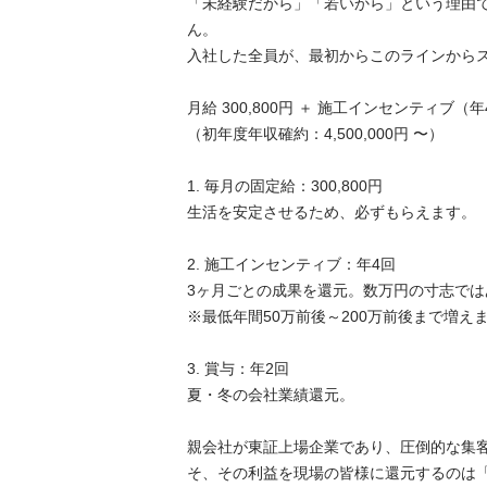
「未経験だから」「若いから」という理由
ん。

入社した全員が、最初からこのラインからスタ
月給 300,800円 ＋ 施工インセンティブ（年4
（初年度年収確約：4,500,000円 〜）

1. 毎月の固定給：300,800円

生活を安定させるため、必ずもらえます。

2. 施工インセンティブ：年4回

3ヶ月ごとの成果を還元。数万円の寸志ではあ
※最低年間50万前後～200万前後まで増えます
3. 賞与：年2回

夏・冬の会社業績還元。

親会社が東証上場企業であり、圧倒的な集
そ、その利益を現場の皆様に還元するのは