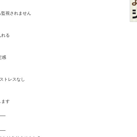
視されません





レスなし






