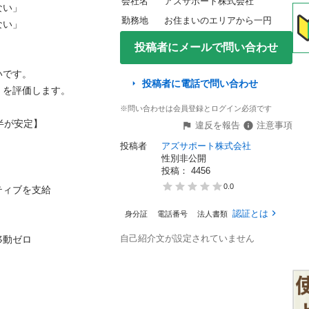
会社名
アズサポート株式会社
」

勤務地
お住まいのエリアから一円
」

投稿者にメールで問い合わせ
す。

投稿者に電話で問い合わせ
評価します。

※問い合わせは会員登録とログイン必須です
が安定】

違反を報告
注意事項
投稿者
アズサポート株式会社
性別非公開
投稿： 
4456
0.0
を支給

認証とは
身分証
電話番号
法人書類
自己紹介文が設定されていません
ロ
