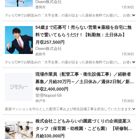
Owen株式会社
豊岡市
7月30日
テレビCMでお馴染みの「大手企業」の薬が詰まった薬箱を無料でお届けし、お使いいただ
兵庫
豊岡市
ルートセールス
未経験
54歳まで応募可！売らない営業★薬箱を自宅に無
料で置いてもらうだけ！【転勤無：土日休み】
月収257,500円
Owen株式会社
姫路市
7月30日
テレビCMでお馴染みの「大手企業」の薬が詰まった薬箱を無料でお届けし、お使いいただ
兵庫
姫路市
ルートセールス
未経験
現場作業員（配管工事・衛生設備工事）／経験者
募集／月給20万円～／土日休み／週休2日制／新築
マンションの設備工事
年収2,400,000円
管理Nopool-59
神戸市
7月30日
新築マンションを中心とした配管工事および衛生設備工事を担当していただきます。 神戸
兵庫
神戸市
営業
社会保険
株式会社こどもみらいの園庭づくりの企画提案ス
タッフ（保育園・幼稚園・こども園） 【研修制度
あり】
月給330,000円