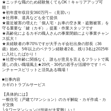
★ニッチな職のため経験無くてもOK！キャリアアップ可
能！

★初年度年収目安360万円～（見習い）

★社用車、道具なども全て提供

★最近被害の増えた「個人宅・お車の空き巣・盗難被害」を
守る重要な「鍵（カギ）」提案・作業スタッフです

★高齢化によるカギの職人さんの事業閉鎖により事業チャン
ス拡大！

★未経験者の率70%ですが大手カギ会社出身の部長（36
歳）始め、5年以上のベテラン経験者2名、残り3名は2025年
に入社したばかり！

★社歴や年齢に関係なく、誰もが意見を言えるフラットで風
通しの良い職場風土★20代・30代の若手が活躍中です！ベ
ンチャースピリットと活気ある職場！

■仕事内容

カギのトラブルサービス

【具体的には】

一般住宅（戸建て/マンション）のカギ解錠・カギ作成・カ
ギ交換

└タワーマンションは技術が大変難しい！
