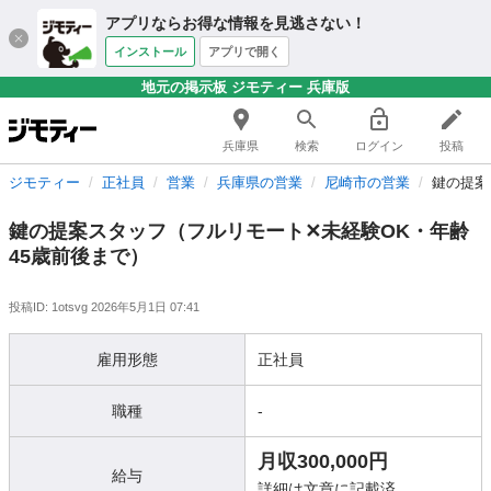
アプリならお得な情報を見逃さない！
インストール
アプリで開く
地元の掲示板 ジモティー 兵庫版
兵庫県
検索
ログイン
投稿
ジモティー
正社員
営業
兵庫県の営業
尼崎市の営業
鍵の提案
鍵の提案スタッフ（フルリモート✕未経験OK・年齢
45歳前後まで）
投稿ID: 1otsvg
2026年5月1日 07:41
雇用形態
正社員
職種
-
月収300,000円
給与
詳細は文章に記載済