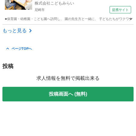
株式会社こどもみらい
尼崎市
提携サイト
■保育園・幼稚園・こども園へ訪問し、 園の先生方と一緒に、 子どもたちがワクワクして
兵庫
尼崎市
代理店営業
もっと見る
ページTOPへ
投稿
求人情報を無料で掲載出来る
投稿画面へ (無料)