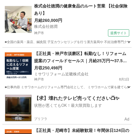
兵庫
西宮市
営業
社会保険
株式会社徳潤の健康食品のルート営業 【社会保険
あり】
月給260,000円
株式会社徳潤
神戸市
提携サイト
■全国の薬局・薬店、鍼灸院 子宝カウンセリングを行う漢方薬局や 不妊治療専門クリニック
兵庫
神戸市
代理店営業
【正社員・神戸市須磨区】転勤なし！リフォーム
提案のフィールドセールス｜月給25万円〜37.5万
円
月収250,498円
ミサワリフォーム近畿株式会社
神戸市
8月1日
■仕事内容 ミサワホームのリフォーム専門会社として、 ミサワホームで家を建てられた
兵庫
神戸市
営業
社会保険
【求】壊れたテレビ売ってください📺✨
状態が悪くてもOK！最大限買取します
プリフラ
Ad
【正社員・尼崎市】未経験歓迎！年間休日124日の