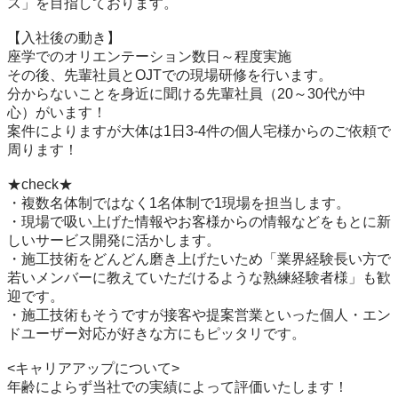
ス」を目指しております。

【入社後の動き】

座学でのオリエンテーション数日～程度実施

その後、先輩社員とOJTでの現場研修を行います。

分からないことを身近に聞ける先輩社員（20～30代が中
心）がいます！

案件によりますが大体は1日3-4件の個人宅様からのご依頼で
周ります！

★check★

・複数名体制ではなく1名体制で1現場を担当します。

・現場で吸い上げた情報やお客様からの情報などをもとに新
しいサービス開発に活かします。

・施工技術をどんどん磨き上げたいため「業界経験長い方で
若いメンバーに教えていただけるような熟練経験者様」も歓
迎です。

・施工技術もそうですが接客や提案営業といった個人・エン
ドユーザー対応が好きな方にもピッタリです。

<キャリアアップについて>

年齢によらず当社での実績によって評価いたします！
