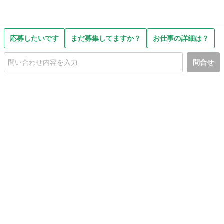
応募したいです
まだ募集してますか？
お仕事の詳細は？
問合せ
初めての方へ
利用規約
プライバシーポリシー
プライバシー・ステートメント
健全化に資する運用方針
お問い合わせ
運営会社
サイトマップ
ご利用ガイド
フリーワードで探す
PC版で表示
都道府県選択
特定商取引法の表示
利用者情報の外部送信について