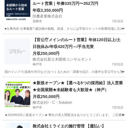
ルート営業｜年俸335万円〜352万円
年収3,350,000円
扶桑産業株式会社
尼崎市
7月31日
■仕事内容 仕事概要? 建設物や船舶、鉄道、さらには宇宙ロケットや医療現場に欠かせ
兵庫
尼崎市
営業
未経験
【官公庁メインのルート営業】年休120日以上/土
日祝休み/年収420万円～/手当充実
月収250,000円
株式会社新土木開発コンサルタント
神戸市
7月31日
国のインフラ(道路や河川など)をつくるための「調査や設計」の案件を官公庁から受注
兵庫
神戸市
ルートセールス
官公庁
★新規オープン★【選べる5つの採用給】法人営業
★全国展開★未経験者も大歓迎★（神戸）
月収250,000円
株式会社I・C・Solution
神戸市
7月31日
★2024年8月に新規オープン★ 弊社の求人閲覧頂きありがとうございます。 ご応募希望の方
兵庫
神戸市
代理店営業
未経験
株式会社ミライエの施行管理 【週払い】