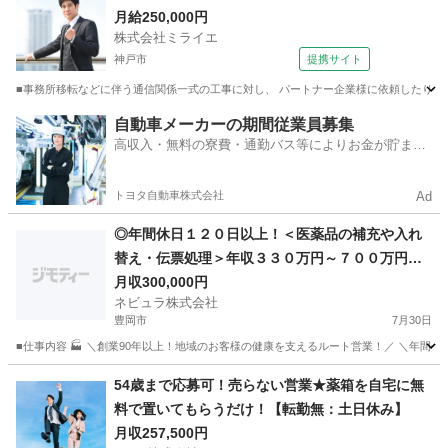
月給250,000円
株式会社ミライエ
神戸市
提携サイト
■事務所移転などに伴う通信関係一式の工事に対し、 パートナー企業様に依頼したりす
兵庫
神戸市
その他
自動車メーカーの期間従業員募集
高収入・無料の寮費・通勤バス等によりお金が貯まり
やすい環境
トヨタ自動車株式会社
Ad
◎年間休日１２０日以上！＜医薬品の補充や入れ
替え・伝票処理＞年収３３０万円～７００万円／
年間休日120日以上｜土日祝休み｜転勤なし｜直帰
月収300,000円
ネビュラ株式会社
OK｜地域密着のルート営業【FY001】
豊岡市
7月30日
■仕事内容 🏭 ＼創業90年以上！地域のお客様の健康を支えるルート営業！／ ＼年間休
兵庫
豊岡市
営業
未経験
54歳まで応募可！売らない営業★薬箱を自宅に無
料で置いてもらうだけ！【転勤無：土日休み】
月収257,500円