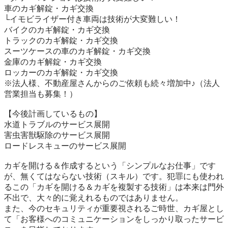
車のカギ解錠・カギ交換

└イモビライザー付き車両は技術が大変難しい！

バイクのカギ解錠・カギ交換

トラックのカギ解錠・カギ交換

スーツケースの車のカギ解錠・カギ交換

金庫のカギ解錠・カギ交換

ロッカーのカギ解錠・カギ交換

※法人様、不動産屋さんからのご依頼も続々増加中♪（法人
営業担当も募集！）

【今後計画しているもの】

水道トラブルのサービス展開

害虫害獣駆除のサービス展開

ロードレスキューのサービス展開

カギを開ける＆作成するという「シンプルなお仕事」です
が、無くてはならない技術（スキル）です。犯罪にも使われ
るこの「カギを開ける＆カギを複製する技術」は本来は門外
不出で、大々的に覚えれるものではありません。

また、今のセキュリティが重要視されるご時世、カギ屋とし
て「お客様へのコミュニケーションをしっかり取ったサービ