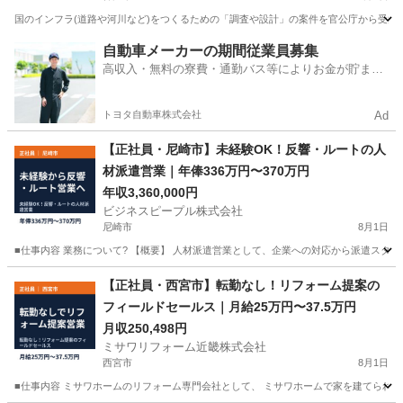
国のインフラ(道路や河川など)をつくるための「調査や設計」の案件を官公庁から受注
兵庫
神戸市
ルートセールス
官公庁
自動車メーカーの期間従業員募集
高収入・無料の寮費・通勤バス等によりお金が貯まり
やすい環境
トヨタ自動車株式会社
Ad
【正社員・尼崎市】未経験OK！反響・ルートの人
材派遣営業｜年俸336万円〜370万円
年収3,360,000円
ビジネスピープル株式会社
尼崎市
8月1日
■仕事内容 業務について? 【概要】 人材派遣営業として、企業への対応から派遣スタ
兵庫
尼崎市
営業
未経験
【正社員・西宮市】転勤なし！リフォーム提案の
フィールドセールス｜月給25万円〜37.5万円
月収250,498円
ミサワリフォーム近畿株式会社
西宮市
8月1日
■仕事内容 ミサワホームのリフォーム専門会社として、 ミサワホームで家を建てられた