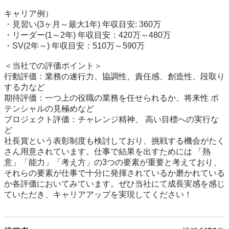
キャリア例）

・見習い(3ヶ月～最大1年) 年収目安: 360万

・リーダー(1～2年) 年収目安：420万～480万

・SV(2年～) 年収目安：510万～590万

＜当社での評価ポイント＞

行動評価：業務の遂行力、協調性、責任感、創造性、段取り
する力など

期待評価：一つ上の役職の業務を任せられるか、将来性 ポ
テンシャルの見極めなど

プロジェクト評価：チャレンジ精神、 高い目標への実行な
ど

社長賞という表彰制度も検討しており、挑戦する機会がたく
さん用意されています。仕事で結果を出すためには 「熱
意」「能力」「考え方」の3つの要素が重要と考えており、
それらの要素が仕事で十分に発揮されているか磨かれている
か各評価においてみています。ぜひ当社にて成長実感を感じ
ていただき、キャリアアップを実現してください！