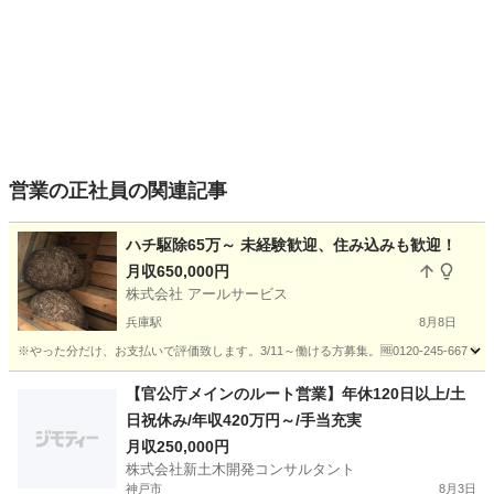
営業の正社員の関連記事
ハチ駆除65万～ 未経験歓迎、住み込みも歓迎！
月収650,000円
株式会社 アールサービス
兵庫駅
8月8日
※やった分だけ、お支払いで評価致します。3/11～働ける方募集。🆓0120-245-66
兵庫
神戸市
兵庫駅
その他
未経験
【官公庁メインのルート営業】年休120日以上/土
日祝休み/年収420万円～/手当充実
月収250,000円
株式会社新土木開発コンサルタント
神戸市
8月3日