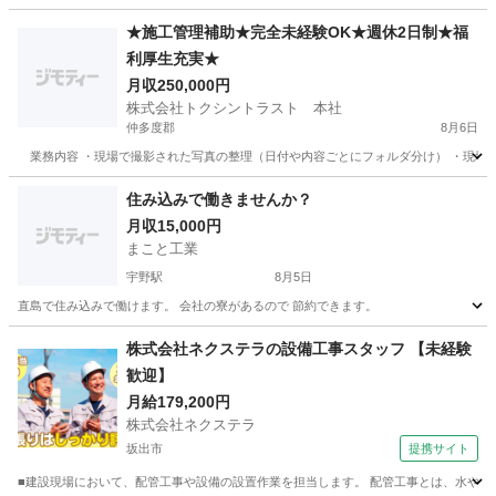
★施工管理補助★完全未経験OK★週休2日制★福
利厚生充実★
月収250,000円
株式会社トクシントラスト 本社
仲多度郡
8月6日
業務内容 ・現場で撮影された写真の整理（日付や内容ごとにフォルダ分け） ・現場で
香川
仲多度郡
施工管理
住み込みで働きませんか？
月収15,000円
まこと工業
宇野駅
8月5日
直島で住み込みで働けます。 会社の寮があるので 節約できます。
香川
香川郡
宇野駅
その他
住み込み
株式会社ネクステラの設備工事スタッフ 【未経験
歓迎】
月給179,200円
株式会社ネクステラ
坂出市
提携サイト
■建設現場において、配管工事や設備の設置作業を担当します。 配管工事とは、水や空気