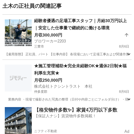
土木の正社員の関連記事
経験者優遇の足場工事スタッフ｜月給30万円以上
｜安定した仕事量で継続的に働ける環境
月収300,000円
プロワーカー2203
三豊市
8月6日
【雇用形態】 正社員、パート 【仕事内容】 各現場において足場工事および関連作業を担
香川
三豊市
その他
★施工管理補助★完全未経験OK★週休2日制★福
利厚生充実★
月収250,000円
株式会社トクシントラスト 本社
仲多度郡
8月6日
業務内容 ・現場で撮影された写真の整理（日付や内容ごとにフォルダ分け） ・現場で
香川
仲多度郡
施工管理
未経験
【格安物件多数✨】家賃4万円以下多数
【保証人ナシ】賃貸物件多数掲載！
ニフティ不動産
Ad