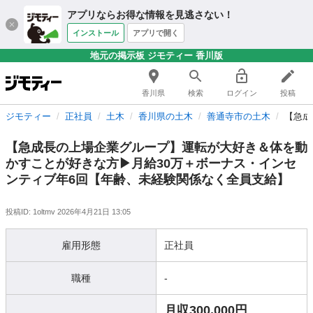
アプリならお得な情報を見逃さない！
インストール
アプリで開く
地元の掲示板 ジモティー 香川版
香川県
検索
ログイン
投稿
ジモティー
正社員
土木
香川県の土木
善通寺市の土木
【急成
【急成長の上場企業グループ】運転が大好き＆体を動
かすことが好きな方▶月給30万＋ボーナス・インセ
ンティブ年6回【年齢、未経験関係なく全員支給】
投稿ID: 1oltmv
2026年4月21日 13:05
雇用形態
正社員
職種
-
月収300,000円