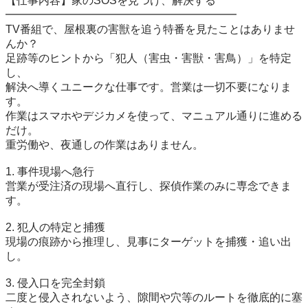
【仕事内容】家のSOSを見つけ、解決する

━━━━━━━━━━━━━━━━━━━━━

TV番組で、屋根裏の害獣を追う特番を見たことはありませ
んか？

足跡等のヒントから「犯人（害虫・害獣・害鳥）」を特定
し、

解決へ導くユニークな仕事です。営業は一切不要になりま
す。

作業はスマホやデジカメを使って、マニュアル通りに進める
だけ。

重労働や、夜通しの作業はありません。

1. 事件現場へ急行

営業が受注済の現場へ直行し、探偵作業のみに専念できま
す。

2. 犯人の特定と捕獲

現場の痕跡から推理し、見事にターゲットを捕獲・追い出
し。

3. 侵入口を完全封鎖

二度と侵入されないよう、隙間や穴等のルートを徹底的に塞