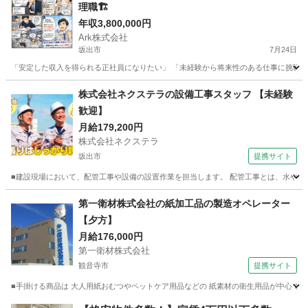
理職🏗️
年収3,800,000円
Ark株式会社
坂出市
7月24日
「安定した収入を得られる正社員になりたい」 「未経験から将来性のある仕事に挑戦したい
香川
坂出市
施工管理
業務
株式会社ネクステラの設備工事スタッフ 【未経験
歓迎】
月給179,200円
株式会社ネクステラ
坂出市
提携サイト
■建設現場において、配管工事や設備の設置作業を担当します。 配管工事とは、水や空気
香川
坂出市
施工管理
第一衛材株式会社の紙加工品の製造オペレーター
【夕方】
月給176,000円
第一衛材株式会社
観音寺市
提携サイト
■手掛ける商品は 大人用紙おむつやペットケア用品などの 紙素材の衛生用品が中心です。
香川
観音寺市
その他