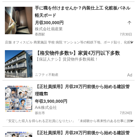
香川
坂出市
施工管理
手に職を付けませんか？内装仕上工 化粧板パネル
軽天ボード
月収300,000円
株式会社扇産業
香西駅
7月30日
店舗 オフィスビル 商業施設 学校 病院 マンション等の軽鉄下地、ボード貼り、化粧版貼り
香川
高松市
香西駅
内装職人
軽鉄
【格安物件多数✨】家賃4万円以下多数
【保証人ナシ】賃貸物件多数掲載！
ニフティ不動産
Ad
【正社員採用】月収28万円前後から始める建設管
理職🏗️
年収3,900,000円
Ark株式会社
坂出市
7月24日
「安定した収入を得られる正社員になりたい」 「未経験から将来性のある仕事に挑戦したい
香川
坂出市
施工管理
業務
【正社員採用】月収28万円前後から始める建設管