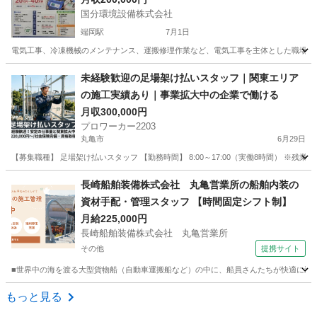
国分環境設備株式会社
端岡駅
7月1日
電気工事、冷凍機械のメンテナンス、運搬修理作業など、電気工事を主体とした職場にな
香川
高松市
端岡駅
土木
未経験歓迎の足場架け払いスタッフ｜関東エリア
の施工実績あり｜事業拡大中の企業で働ける
月収300,000円
プロワーカー2203
丸亀市
6月29日
【募集職種】 足場架け払いスタッフ 【勤務時間】 8:00～17:00（実働8時間） ※残
香川
丸亀市
その他
未経験
長崎船舶装備株式会社 丸亀営業所の船舶内装の
資材手配・管理スタッフ 【時間固定シフト制】
月給225,000円
長崎船舶装備株式会社 丸亀営業所
その他
提携サイト
■世界中の海を渡る大型貨物船（自動車運搬船など）の中に、船員さんたちが快適に過ご
香川
その他
施工管理
もっと見る