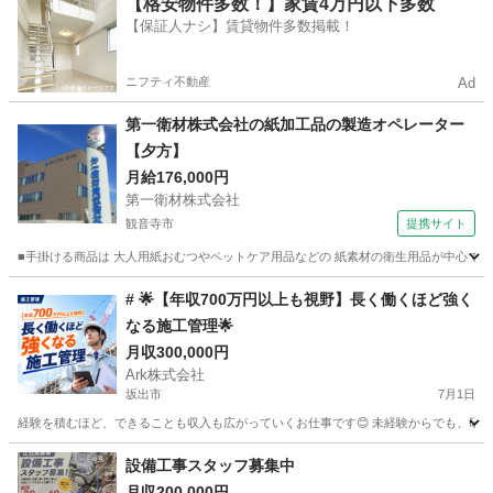
【格安物件多数！】家賃4万円以下多数
【保証人ナシ】賃貸物件多数掲載！
ニフティ不動産
Ad
第一衛材株式会社の紙加工品の製造オペレーター
【夕方】
月給176,000円
第一衛材株式会社
観音寺市
提携サイト
■手掛ける商品は 大人用紙おむつやペットケア用品などの 紙素材の衛生用品が中心です。
香川
観音寺市
その他
# 🌟【年収700万円以上も視野】長く働くほど強く
なる施工管理🌟
月収300,000円
Ark株式会社
坂出市
7月1日
経験を積むほど、できることも収入も広がっていくお仕事です😊 未経験からでも、研修・
香川
坂出市
施工管理
設備工事スタッフ募集中
月収200,000円