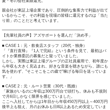
夏・冬の会社業績還元。

親会社が東証上場企業であり、圧倒的な集客力で利益が出て
いるからこそ、その利益を現場の皆様に還元するのは「当た
り前」のことだと考えています。

━━━━━━━━━━━━━━━━━━━━━

【先輩社員の声】アズサポートを選んだ「決め手」

━━━━━━━━━━━━━━━━━━━━━

■ CASE 1：元・飲食店スタッフ（20代・独身）

「『直行直帰』『1人で完結』という条件を見て、最初はバ
イトか業務委託の募集だと疑っていました。

しかし、実際は東証上場グループの正社員雇用で、初年度か
ら年収も大きく見込まれ、好きな音楽を聴きながら、誰にも
気を使わず、”そこそこをこの歳で”稼げる毎日を送っていま
す。」

■ CASE 2：元・ルート営業（30代・既婚）

「家族がいるのに年収は300万円台で頭打ち。休みも不規則
で月6日しかなく限界を感じていました。

ここへ入社してからは1年目から年収450万円以上～400万円
後半上も狙え、月のお休みも日8以上あるため安定していま