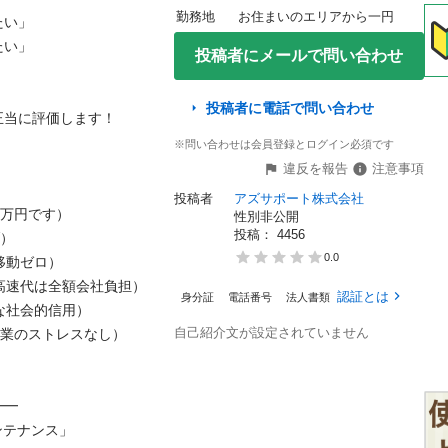
勤務地
お住まいのエリアから一円
」



投稿者にメールで問い合わせ
投稿者に電話で問い合わせ
に評価します！

※問い合わせは会員登録とログイン必須です
違反を報告
注意事項
投稿者
アズサポート株式会社
円です）

性別非公開
投稿： 
4456


0.0
ゼロ）

速代は全額会社負担）

認証とは
身分証
電話番号
法人書類
社会的信用）

自己紹介文が設定されていません
業のストレスなし）




テナンス」
