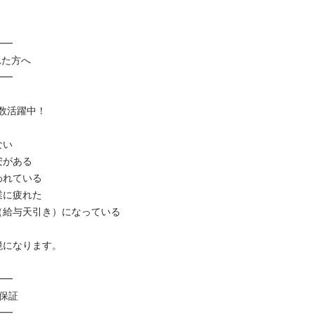


方へ



躍中！



ある

ている

疲れた

与天引き）になっている

なります。



証


