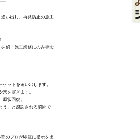


、追い出し、再発防止の施工


、探偵・施工業務にのみ専念


ーゲットを追い出します。

穴を塞ぎます。

原状回復。

がとう」と感謝される瞬間で
本部のプロが即座に指示を出