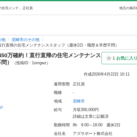
尼崎市／未経験歓迎｜初年度年収450万確約！直行直帰の住宅メンテナンススタッフ（週休2日・職歴＆学歴不問） (アズサポート株式会社) 尼崎のその他の正社員の求人情報 アズサポート株式会社｜ジモティー
正社員
地元の掲示
の他
尼崎市のその他
！直行直帰の住宅メンテナンススタッフ（週休2日・職歴＆学歴不問）
450万確約！直行直帰の住宅メンテナンス
1
お気に入
不問）
（投稿ID : 1omgwz）
作成
2026年4月22日 10:11
雇用形態
正社員
職種
-
地域
尼崎市
b/
給与
月収300,000円
詳細は文章に記載済
勤務時間
8h　9:00～18:00　週休2日
会社名
アズサポート株式会社