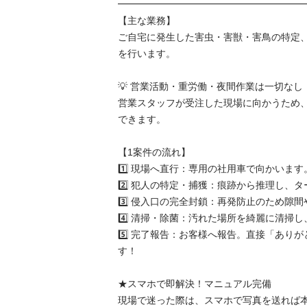
━━━━━━━━━━━━━━━━━━━━━
【主な業務】

ご自宅に発生した害虫・害獣・害鳥の特定
を行います。

💡 営業活動・重労働・夜間作業は一切なし！
営業スタッフが受注した現場に向かうため
できます。

【1案件の流れ】

1️⃣ 現場へ直行：専用の社用車で向かいます。
2️⃣ 犯人の特定・捕獲：痕跡から推理し、タ
3️⃣ 侵入口の完全封鎖：再発防止のため隙間や
4️⃣ 清掃・除菌：汚れた場所を綺麗に清掃し、
5️⃣ 完了報告：お客様へ報告。直接「あり
す！

★スマホで即解決！マニュアル完備

現場で迷った際は、スマホで写真を送れば