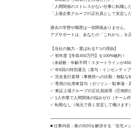
「人間関係のストレスがない仕事に転職したい
「上場企業グループの正社員として安定したい」
過去の学歴や職歴は一切関係ありません。

アズサポートは、あなたの「これから」を正当
【当社の魅力・選ばれる7つの理由】

✅ 初年度【年収450万円】を100%確約！

（未経験・年齢不問！スタートラインが450万
✅ 年6回の特別還元（賞与・インセンティブ）
✅ 完全直行直帰（事務所への出勤・無駄な移動
✅ 専用の社用車貸与（ガソリン・駐車場・高
✅ 東証上場グループの正社員採用（圧倒的な
✅ 1人作業で人間関係の悩みゼロ（チーム作
✅ 転勤なし（地元で長く安定して働けます）

━━━━━━━━━━━━━━━━━━━━━
■ 仕事内容：家のSOSを解決する「住宅メン