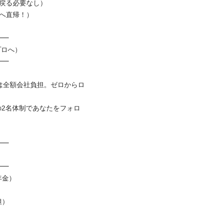
戻る必要なし）

帰！）



へ）





は全額会社負担。ゼロからロ
2名体制であなたをフォロ




）


