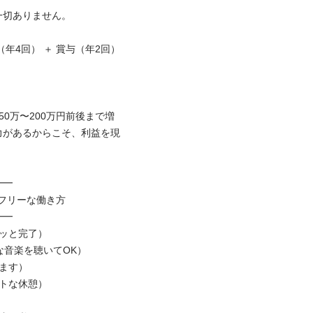
ありません。

年4回） ＋ 賞与（年2回）

0万〜200万円前後まで増
力があるからこそ、利益を現


リーな働き方



と完了）

音楽を聴いてOK）

す）

な休憩）
