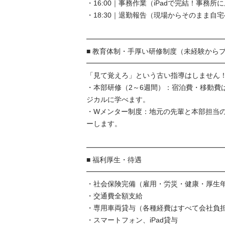
・16:00｜事務作業（iPadで完結！事務所に
・18:30｜退勤報告（現場からそのまま自宅へ直
━━━━━━━━━━━━━━━━━━━━━
■ 教育体制・手厚い研修制度（未経験からプロ
━━━━━━━━━━━━━━━━━━━━━
「見て覚えろ」という古い指導はしません！
・本部研修（2～6週間）：宿泊費・移動費
ジカルに学べます。

・Wメンター制度：地元の先輩と本部担当の
ーします。

━━━━━━━━━━━━━━━━━━━━━
■ 福利厚生・待遇

━━━━━━━━━━━━━━━━━━━━━
・社会保険完備（雇用・労災・健康・厚生年金
・交通費全額支給

・専用車両貸与（各種経費はすべて会社負担）
・スマートフォン、iPad貸与
