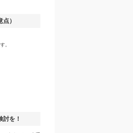
意点）
です。
検討を！