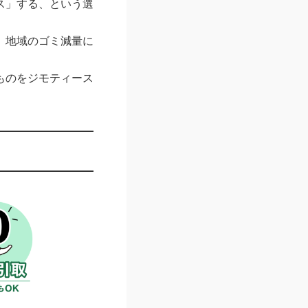
ス」する、という選
、地域のゴミ減量に
ものをジモティース