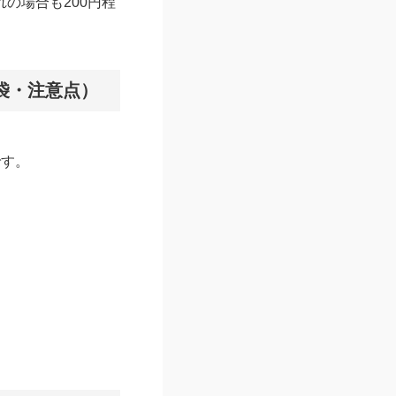
の場合も200円程
袋・注意点）
です。
。