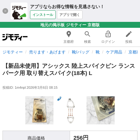
アプリならお得な情報を見逃さない！
インストール
アプリで開く
地元の掲示板 ジモティー 京都版
京都府
検索
ログイン
投稿
ジモティー
売ります・あげます
靴/バッグ
靴
ケア用品
京都
【新品未使用】アシックス 陸上スパイクピン ランス
パーク用 取り替えスパイク(18本) L
投稿ID: 1m4npl
2026年3月6日 08:15
256円
商品価格