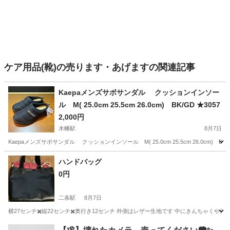
ケア用品(靴)の売ります・あげますの関連記事
Kaepaメンズサボサンダル クッションインソー
ル M( 25.0cm 25.5cm 26.0cm) BK/GD ★3057
2,000円
木幡駅
8月7日
Kaepaメンズサボサンダル クッションインソール M( 25.0cm 25.5cm 26.0cm
京都
京都市
木幡駅
靴
サボサンダル
ハンドバッグ
0円
二条駅
8月7日
横27センチ✖️縦22センチ✖️奥行き12センチ 外側はレザー生地です 中にきんちゃくや
京都
京都市
二条駅
バッグ