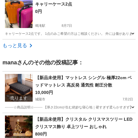
京都
京都市
バッグ
キャリーケース2点
0円
鳴滝駅
8月7日
キャリーケース2点です。 1点のみご希望の方はご相談ください。 外には傷がありま
京都
京都市
鳴滝駅
バッグ
もっと見る
mana
さんのその他の投稿記事：
【新品未使用】マットレス シングル 極厚22cm ベ
ッドマットレス 高反発 通気性 耐圧分散
10,000円
売ります
城陽市
7月2日
-------☆商品説明☆------- 【厚さ22cmが生む絶妙な寝心地｜硬すぎず柔らかす
京都
城陽市
寝具
【新品未使用】クリスタル クリスマスツリー LED
クリスマス飾り 卓上ツリー おしゃれ
800円