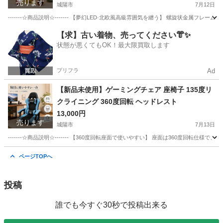
売ります
城陽市
7月12日
-------☆商品説明☆------- 【夢幻LED·北欧風高級雰囲気を纏う】 螺旋状金
京都
城陽市
インテリア雑貨/小物
【求】古い着物、売ってください👘✨
状態が悪くてもOK！最大限買取します
プリフラ
Ad
【新品未使用】ゲーミングチェア 座椅子 135度リ
クライニング 360度回転 ヘッドレスト
13,000円
売ります
城陽市
7月13日
-------☆商品説明☆------- 【360度回転座面で使いやすい】 座面は360度
京都
城陽市
椅子
ヘッドレスト
ページTOPへ
投稿
誰でも今すぐ30秒で投稿出来る