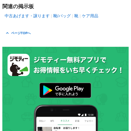
関連の掲示板
中古あげます・譲ります
靴/バッグ
靴
ケア用品
ページTOPへ