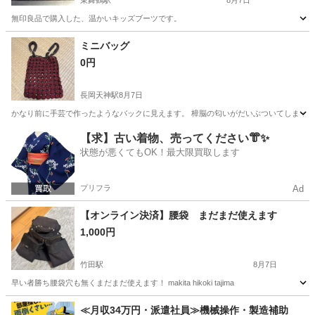
東舞鶴駅
8月7日
無印良品で購入した、温かいキッズブーツです。
京都
舞鶴市
東舞鶴駅
靴
ムートンブーツ
ミニバッグ
0円
長岡天神駅
8月7日
かなり前に手芸で作ったようなバックに見えます。 樟脳の匂いがだいぶついてしまってま
京都
長岡京市
長岡天神駅
バッグ
ペットボトル
【求】古い着物、売ってください👘✨
状態が悪くてもOK！最大限買取します
プリフラ
Ad
【オンライン決済】腰袋 まだまだ使えます
1,000円
竹田駅
8月7日
早い者勝ち腰袋穴も無くまだまだ使えます！ makita hikoki tajima
京都
京都市
竹田駅
靴
hikoki
≪月収34万円・派遣社員≫機械操作・製造補助