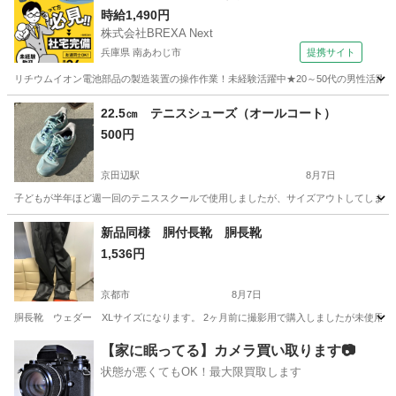
時給1,490円
株式会社BREXA Next
兵庫県 南あわじ市
提携サイト
リチウムイオン電池部品の製造装置の操作作業！未経験活躍中★20～50代の男性活躍中
兵庫
南あわじ市
その他
22.5㎝ テニスシューズ（オールコート）
500円
京田辺駅
8月7日
子どもが半年ほど週一回のテニススクールで使用しましたが、サイズアウトしてしまい
京都
京田辺市
京田辺駅
靴
テニスシューズ
新品同様 胴付長靴 胴長靴
1,536円
京都市
8月7日
胴長靴 ウェダー XLサイズになります。 2ヶ月前に撮影用で購入しましたが未使用の
京都
京都市
靴
胴付長靴
【家に眠ってる】カメラ買い取ります📷
状態が悪くてもOK！最大限買取します