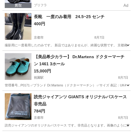
プリフラ
Ad
長靴 一度のみ着用 24.5~25 センチ
400円
京都市
8月7日
撮影用に一度着用したのみです。 新品ではありませんが、綺麗な状態です。 京都南イ
京都
京都市
靴
【美品希少カラー】 Dr.Martens ドクターマーチ
ン 1461 3ホール
15,000円
祝園駅
8月7日
管理番号...P0171 ✅ブランド Dr.Martens（ドクターマーチン） ✅サイズ 表記：UK
京都
相楽郡
祝園駅
靴
読売ジャイアンツ GIANTS オリジナルパスケース
非売品
784円
京都市
8月7日
読売ジャイアンツのオリジナルパスケース です。非売品となります。画像のように未開封の