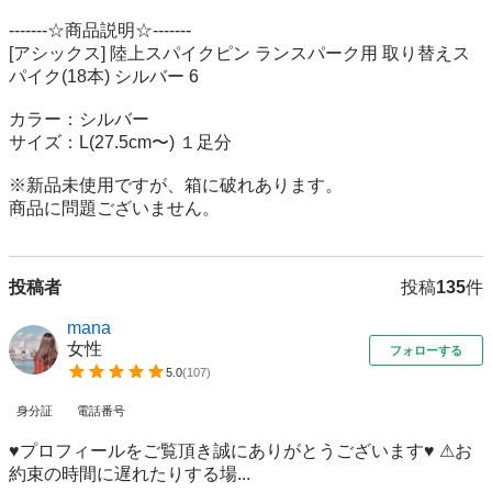
-------☆商品説明☆-------

[アシックス] 陸上スパイクピン ランスパーク用 取り替えス
パイク(18本) シルバー 6

カラー：シルバー 

サイズ：L(27.5cm〜) １足分

※新品未使用ですが、箱に破れあります。

商品に問題ございません。
投稿者
投稿
135
件
mana
女性
フォローする
5.0
(
107
)
身分証
電話番号
♥️プロフィールをご覧頂き誠にありがとうございます♥️ ⚠︎︎お
約束の時間に遅れたりする場...