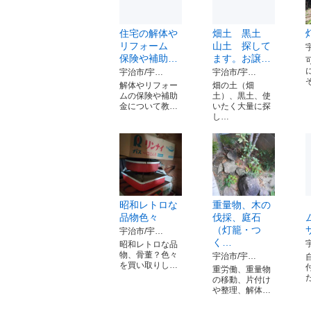
住宅の解体や
畑土 黒土
リフォーム
山土 探して
保険や補助…
ます。お譲…
宇治市/宇…
宇治市/宇…
解体やリフォー
畑の土（畑
ムの保険や補助
土）、黒土、使
金について教…
いたく大量に探
し…
昭和レトロな
重量物、木の
品物色々
伐採、庭石
（灯籠・つ
宇治市/宇…
く…
昭和レトロな品
物、骨董？色々
宇治市/宇…
を買い取りし…
重労働、重量物
の移動、片付け
や整理、解体…