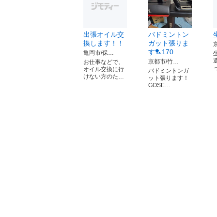
出張オイル交
バドミントン
換します！！
ガット張りま
す🏸170…
亀岡市/保…
京都市/竹…
お仕事などで、
オイル交換に行
バドミントンガ
けない方のた…
ット張ります！
GOSE…