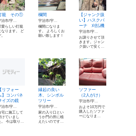
灯籠 その①
欄間
【ジャンク扱
い】ハスクバ
宇治市/宇…
宇治市/宇…
ーナ 刈払機
可愛らしい灯籠
欄間になりま
になります。 ど
す。 よろしくお
宇治市/宇…
ぞ。
願い致します！
お譲りさせて頂
きます。ジャン
ク扱いで安く…
【リフォー
縁起の良い
ソファー
ム】コンパネ
木、シンボル
（2人がけ）
サイズの鏡
ツリー
宇治市/宇…
宇治市/宇…
宇治市/宇…
およそ10万円で
購入したソファ
自宅に施工して
家の入り口とい
ーになりま…
付けていまし
うか門の所に植
た。 今は取り…
えたいのです…