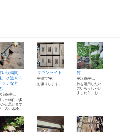
古い設備関
ダウンライト
竹
係、水道やス
宇治市/宇…
宇治市/宇…
イッチなど
お譲りします。
竹を活用したい
交…
方いらっしゃい
ましたら、お…
宇治市/宇…
築古の物件で多
いかと思います
が、古い水栓…