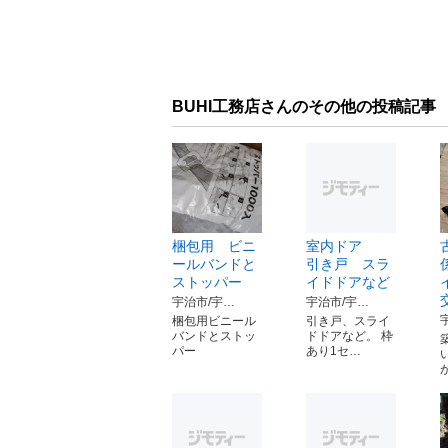
BUHI工務店さんのその他の投稿記事
梱包用 ビニ
室内ドア
ールバンドと
引き戸 スラ
ストッパー
イドドアなど
宇治市/宇…
宇治市/宇…
梱包用ビニール
引き戸、スライ
バンドとストッ
ドドアなど。 枠
パー
あり1セ…