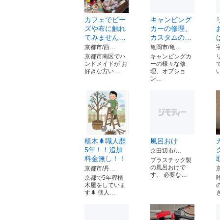
カフェでビー
キャンピング
ズや布に触れ
カーの修理、
てみません…
カスタムの…
京都市/西…
亀岡市/亀…
京都市南区でハ
キャンピングカ
ンドメイドが お
ーの様々な修
好きな方い…
理、オプショ
ン…
植木🌲職人歴
風呂おけ
5年！！追加
京田辺市/…
料金無し！！
プラスチック製
の風呂おけで
京都市/丹…
す。 必要な…
京都で5年程植
木屋をしていま
す🌲 個人…