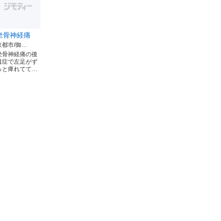
坐骨神経痛
京都市/御…
坐骨神経痛の後
遺症で左足がず
っと痺れてて…