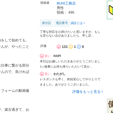
投稿者
BUHI工務店
男性
投稿： 495
身分証
電話番号
認証とは
丁寧な対応を心掛けたいと思いますが、もし
も至らない点がありましたら、申し訳...
似をして始めても、
評価
せんが、やったこと
131
1
0
良い
HAPI
本日はお越しいただきありがとうございまし
は仕事に繋がる部分
た♪無事にお持ち帰りいただいて良か...
せんので、良ければ
良い
わたがし
レスポンスも早く、終始安心してやりとりで
きました。ありがとうございました。
リフォームの動画撮
評価をもっと見る
が、築古過ぎて、お