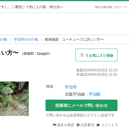
すし、二番煎じ？的に人の真... 助け合い
地元の掲示板 ジモティー
その他
宇治市のその他
動画撮影、ユーチューブに詳しい方〜
しい方〜
（投稿ID : 1pagp3）
5
お気に入り登録
更新2026年5月25日 13:23
作成2026年5月20日 21:51
地域
宇治市
京阪宇治線 -
宇治駅
投稿者にメールで問い合わせ
※問い合わせは会員登録とログイン必須です
違反を報告
注意事項
コメント 0