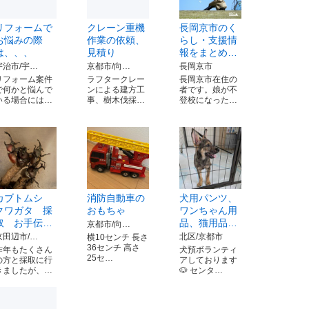
リフォームで
クレーン重機
長岡京市のく
お悩みの際
作業の依頼、
らし・支援情
は、、、
見積り
報をまとめ…
宇治市/宇…
京都市/向…
長岡京市
リフォーム案件
ラフタークレー
長岡京市在住の
で何かと悩んで
ンによる建方工
者です。娘が不
いる場合には…
事、樹木伐採…
登校になった…
カブトムシ
消防自動車の
犬用パンツ、
クワガタ 採
おもちゃ
ワンちゃん用
取 お手伝…
品、猫用品…
京都市/向…
京田辺市/…
北区/京都市
横10センチ 長さ
36センチ 高さ
昨年もたくさん
犬預ボランティ
25セ…
の方と採取に行
アしております
きましたが、…
🐶 センタ…