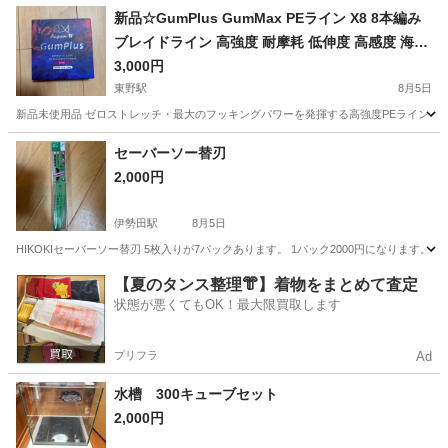
新品☆GumPlus GumMax PEライン X8 8本編み
ブレイドライン 高強度 耐摩耗 低伸度 高感度 海
水・淡水対
3,000円
東野駅
8月5日
新品未使用品 ゼロストレッチ・最大のフッキングパワーを発揮する高強度PEライン 「アタリを
京都
京都市
東野駅
その他
セーバーソー替刃
2,000円
伊勢田駅
8月5日
HIKOKIセーバーソー替刃 5枚入りが7パックあります。 1パック2000円になります。 必要枚数
京都
宇治市
伊勢田駅
その他
【夏のタンス整理👘】着物をまとめて査定
状態が悪くてもOK！最大限買取します
プリフラ
Ad
水槽 300キューブセット
2,000円