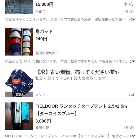
15,000円
京都市
8月5日
閲覧ありがとうございます。 単管パイプで骨組みを組み、波板屋根や壁を張り、簡単に
京都
京都市
その他
単管パイプ
肩パット
240円
元田中駅
8月5日
私服から取り外した物になります。 写真二枚目の黒も加わり12着分ありますが、ご希望
京都
京都市
元田中駅
その他
ハンドメイド
【求】古い着物、売ってください👘✨
状態が悪くてもOK！最大限買取します
プリフラ
Ad
FIELDOOR ワンタッチタープテント 2.5×2.5m
【ターコイズブルー】
3,000円
元田中駅
8月5日
FIELDOOR ワンタッチタープテント 2.5×2.5m 【ターコイズブルー】 何度か