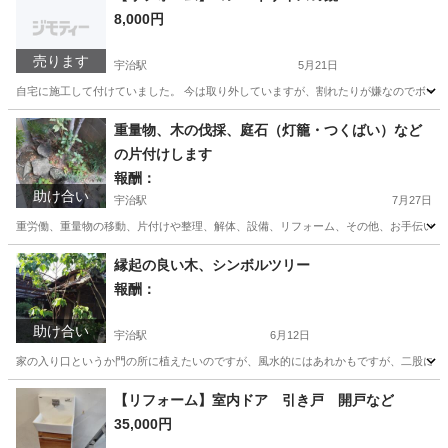
8,000円
売ります
宇治駅
5月21日
自宅に施工して付けていました。 今は取り外していますが、割れたりが嫌なのでボー
京都
宇治市
宇治駅
その他
コンパネ
重量物、木の伐採、庭石（灯籠・つくばい）など
の片付けします
報酬：
助け合い
宇治駅
7月27日
重労働、重量物の移動、片付けや整理、解体、設備、リフォーム、その他、お手伝いしま
京都
宇治市
宇治駅
手伝いたい/助けたい
片付け
縁起の良い木、シンボルツリー
報酬：
助け合い
宇治駅
6月12日
家の入り口というか門の所に植えたいのですが、風水的にはあれかもですが、二股になっ
京都
宇治市
宇治駅
買いたい/ください
【リフォーム】室内ドア 引き戸 開戸など
35,000円