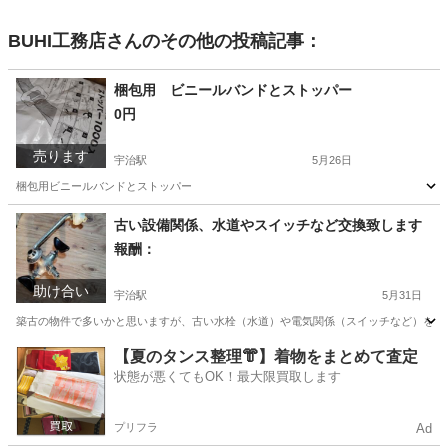
BUHI工務店
さんのその他の投稿記事：
梱包用 ビニールバンドとストッパー
0円
売ります
宇治駅
5月26日
梱包用ビニールバンドとストッパー
京都
宇治市
宇治駅
その他
ビニール
古い設備関係、水道やスイッチなど交換致します
報酬：
助け合い
宇治駅
5月31日
築古の物件で多いかと思いますが、古い水栓（水道）や電気関係（スイッチなど）を取
京都
宇治市
宇治駅
手伝いたい/助けたい
築古
【夏のタンス整理👘】着物をまとめて査定
状態が悪くてもOK！最大限買取します
プリフラ
Ad