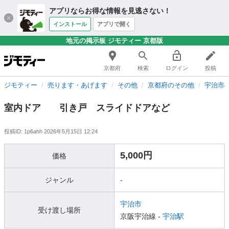
アプリならお得な情報を見逃さない！
インストール
アプリで開く
地元の掲示板 ジモティー 京都版
京都府
検索
ログイン
投稿
ジモティー
売ります・あげます
その他
京都府のその他
宇治市
室内ドア 引き戸 スライドドアなど
投稿ID: 1p6ahh
2026年5月15日 12:24
5,000円
価格
ジャンル
-
宇治市
受け渡し場所
京阪宇治線 -
宇治駅