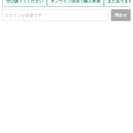
ぜひ譲ってください
オンライン決済で購入希望
まだあります
問合せ
初めての方へ
利用規約
プライバシーポリシー
プライバシー・ステートメント
健全化に資する運用方針
お問い合わせ
運営会社
サイトマップ
ご利用ガイド
フリーワードで探す
PC版で表示
都道府県選択
特定商取引法の表示
利用者情報の外部送信について
© 2011-
2026
Jmty, Inc.