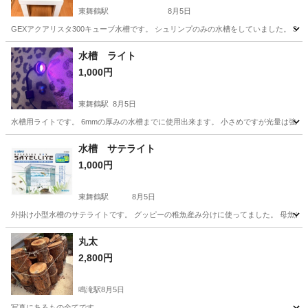
東舞鶴駅
8月5日
GEXアクアリスタ300キューブ水槽です。 シュリンプのみの水槽をしていました。 30
京都
舞鶴市
東舞鶴駅
その他
水槽 ライト
1,000円
東舞鶴駅
8月5日
水槽用ライトです。 6mmの厚みの水槽までに使用出来ます。 小さめですが光量は強めで
京都
舞鶴市
東舞鶴駅
その他
水槽
水槽 サテライト
1,000円
東舞鶴駅
8月5日
外掛け小型水槽のサテライトです。 グッピーの稚魚産み分けに使ってました。 母魚によ
京都
舞鶴市
東舞鶴駅
その他
丸太
2,800円
鳴滝駅
8月5日
写真にあるもの全てです