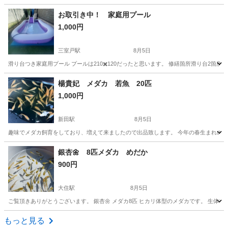
京都
京都市
元田中駅
その他
ワンタッチタープテント
お取引き中！ 家庭用プール
1,000円
三室戸駅
8月5日
滑り台つき家庭用プール プールは210✖️120だったと思います。 修繕箇所滑り台2箇
京都
宇治市
三室戸駅
その他
楊貴妃 メダカ 若魚 20匹
1,000円
新田駅
8月5日
趣味でメダカ飼育をしており、増えて来ましたので出品致します。 今年の春生まれの個体
京都
宇治市
新田駅
その他
メダカ
銀杏🌼 8匹メダカ めだか
900円
大住駅
8月5日
ご覧頂きありがとうございます。 銀杏🌼 メダカ8匹 ヒカリ体型のメダカです。 生体で
京都
京田辺市
大住駅
その他
銀杏
もっと見る