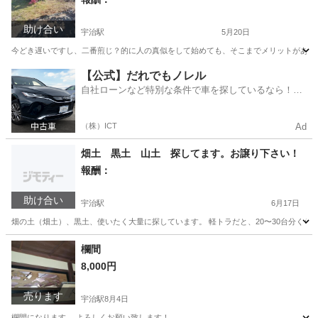
助け合い
宇治駅
5月20日
今どき遅いですし、二番煎じ？的に人の真似をして始めても、そこまでメリットがあると
京都
宇治市
宇治駅
その他
物件
【公式】だれでもノレル
自社ローンなど特別な条件で車を探しているなら！金
利0%で車をご提供、ノレル独自与信システム。
（株）ICT
Ad
畑土 黒土 山土 探してます。お譲り下さい！
報酬：
助け合い
宇治駅
6月17日
畑の土（畑土）、黒土、使いたく大量に探しています。 軽トラだと、20〜30台分くらい
京都
宇治市
宇治駅
買いたい/ください
欄間
8,000円
売ります
宇治駅
8月4日
欄間になります。 よろしくお願い致します！