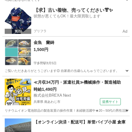
京都
京都市
鳴滝駅
その他
丸太
【求】古い着物、売ってください👘✨
状態が悪くてもOK！最大限買取します
プリフラ
Ad
金魚 蘭鋳
1,500円
宇多野駅
8月5日
ご覧いただきありがとうございます😊 自家産の当歳らんちゅうでございます。
京都
京都市
宇多野駅
その他
蘭鋳
≪月収34万円・派遣社員≫機械操作・製造補助
時給1,490円
株式会社BREXA Next
兵庫県 南あわじ市
提携サイト
リチウムイオン電池部品の製造装置の操作作業！未経験活躍中★20～50代の男性活躍中
兵庫
南あわじ市
その他
【オンライン決済・配送可】単管パイプ小屋 倉庫