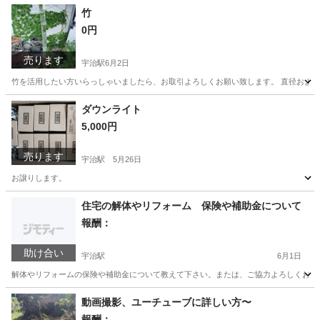
竹
0円
売ります
宇治駅
6月2日
竹を活用したい方いらっしゃいましたら、お取引よろしくお願い致します。 直径およそ
京都
宇治市
宇治駅
その他
容器
ダウンライト
5,000円
売ります
宇治駅
5月26日
お譲りします。
京都
宇治市
宇治駅
その他
ダウンライト
住宅の解体やリフォーム 保険や補助金について
報酬：
助け合い
宇治駅
6月1日
解体やリフォームの保険や補助金について教えて下さい。または、ご協力よろしくお願い
京都
宇治市
宇治駅
教えて
物件
動画撮影、ユーチューブに詳しい方〜
報酬：