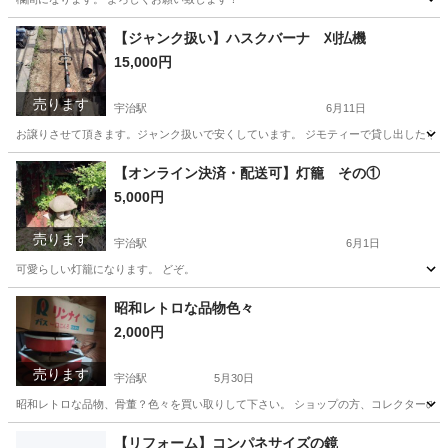
京都
宇治市
宇治駅
その他
欄間
【ジャンク扱い】ハスクバーナ 刈払機
15,000円
売ります
宇治駅
6月11日
お譲りさせて頂きます。ジャンク扱いで安くしています。 ジモティーで貸し出したら、
京都
宇治市
宇治駅
その他
ハスクバーナ
【オンライン決済・配送可】灯籠 その①
5,000円
売ります
宇治駅
6月1日
可愛らしい灯籠になります。 どぞ。
京都
宇治市
宇治駅
その他
灯籠
昭和レトロな品物色々
2,000円
売ります
宇治駅
5月30日
昭和レトロな品物、骨董？色々を買い取りして下さい。 ショップの方、コレクターの方
京都
宇治市
宇治駅
その他
レトロ
【リフォーム】コンパネサイズの鏡