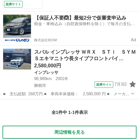
フラーリアマフラ
提携サイト
ー ブリッツパワー
メーターフラッシ
【保証人不要🙆】最短2分で仮審査申込み
ュ ＨＫＳ Ｖプロ
税金・車検込み（自賠責保険料を除く）で毎月の支払額
ＶＡＬＣＯＮＰｒ
は一定の自社ローン🚗
ｏ、ＥＶＣ５クスコ
車高調Ｅ－ＣＯＮ２
Ad
株式会社IDOM
（検8.12）
スバル インプレッサ ＷＲＸ ＳＴｉ ＳＹＭ
Ｓエキマニトウ長タイプフロントパイ…
2,580,000円
インプレッサ
98,980km
2001年
7月3日
提携サイト
舞鶴市
■ 支払総額: 268万円 ■ 車両本体価格： 2,580,000 円 ■ メーカー
名： スバル ■ 車種名： インプレッサ ■ グレード名： ＷＲ
京都
舞鶴市
インプレッサ
Ｘ ＳＴｉ ＳＹＭＳエキマニトウ長タイプフロントパイプキャタ付
全1件中 1-1件表示
きＨＫＳセン...
周辺情報を見る