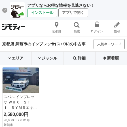
アプリならお得な情報を見逃さない！
インストール
アプリで開く
京都府
検索
ログイン
投稿
京都府 舞鶴市のインプレッサ(スバル)の中古車
人気キーワード
エリア
ジャンル
詳細
新着順
スバル インプレッ
サ ＷＲＸ ＳＴ
ｉ ＳＹＭＳエキマ
ニトウ長タイプフロ
2,580,000円
ントパイプキャタ付
98,980km / 2001年
きＨＫＳセンターマ
舞鶴市