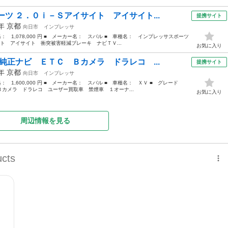
ツ ２．０ｉ－Ｓアイサイト アイサイト...
提携サイト
7年
京都
向日市
インプレッサ
価格： 1,078,000 円 ■ メーカー名： スバル ■ 車種名： インプレッサスポーツ
ト アイサイト 衝突被害軽減ブレーキ ナビＴＶ...
お気に入り
純正ナビ ＥＴＣ Ｂカメラ ドラレコ ...
提携サイト
9年
京都
向日市
インプレッサ
格： 1,600,000 円 ■ メーカー名： スバル ■ 車種名： ＸＶ ■ グレード
カメラ ドラレコ ユーザー買取車 禁煙車 １オーナ...
お気に入り
周辺情報を見る