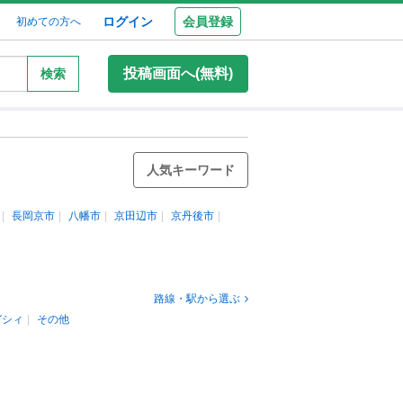
ログイン
会員登録
初めての方へ
投稿画面へ(無料)
検索
人気キーワード
長岡京市
八幡市
京田辺市
京丹後市
路線・駅から選ぶ
ガシィ
その他