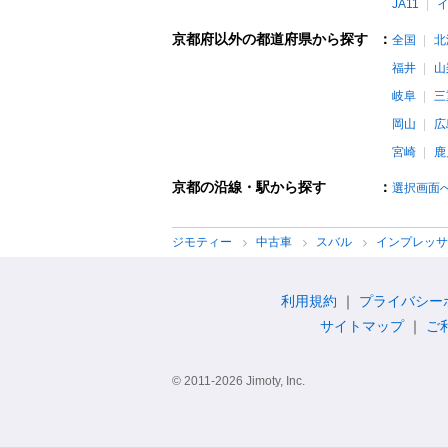
JA11
京都府以外の都道府県から探す
：
全国
北
福井
山
岐阜
三
岡山
広
宮崎
鹿
京都の沿線・駅から探す
：
選択画面
ジモティー
中古車
スバル
インプレッ
利用規約
プライバシー
サイトマップ
ご
© 2011-2026 Jimoty, Inc.