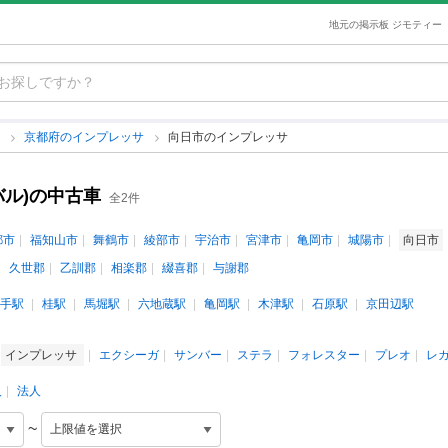
地元の掲示板 ジモティー
サ
京都府のインプレッサ
向日市のインプレッサ
バル)の中古車
全2件
都市
福知山市
舞鶴市
綾部市
宇治市
宮津市
亀岡市
城陽市
向日市
久世郡
乙訓郡
相楽郡
綴喜郡
与謝郡
手駅
桂駅
馬堀駅
六地蔵駅
亀岡駅
木津駅
石原駅
京田辺駅
インプレッサ
エクシーガ
サンバー
ステラ
フォレスター
プレオ
レ
人
法人
~