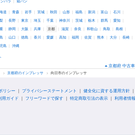
インパラ
箱バン
海道
青森
岩手
宮城
秋田
山形
福島
新潟
富山
石川
梨
長野
東京
埼玉
千葉
神奈川
茨城
栃木
群馬
愛知
重
静岡
大阪
兵庫
京都
滋賀
奈良
和歌山
鳥取
島根
島
山口
徳島
香川
愛媛
高知
福岡
佐賀
熊本
大分
長崎
児島
沖縄
へ
京都府 中古車
サ
京都府のインプレッサ
向日市のインプレッサ
ポリシー
プライバシーステートメント
健全化に資する運用方針
利用ガイド
フリーワードで探す
特定商取引法の表示
利用者情