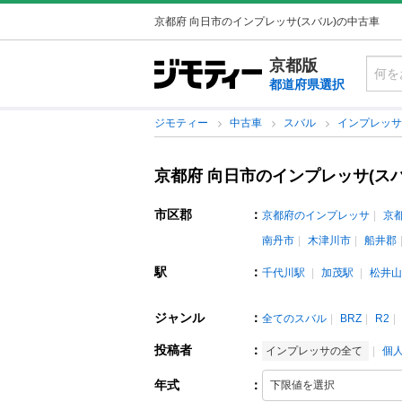
京都府 向日市のインプレッサ(スバル)の中古車
京都版
都道府県選択
ジモティー
中古車
スバル
インプレッ
京都府 向日市のインプレッサ(ス
市区郡
：
京都府のインプレッサ
京
南丹市
木津川市
船井郡
駅
：
千代川駅
加茂駅
松井山
ジャンル
：
全てのスバル
BRZ
R2
投稿者
：
インプレッサの全て
個
年式
：